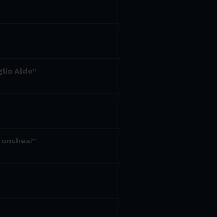
glio Aldo”
 ronchesi”