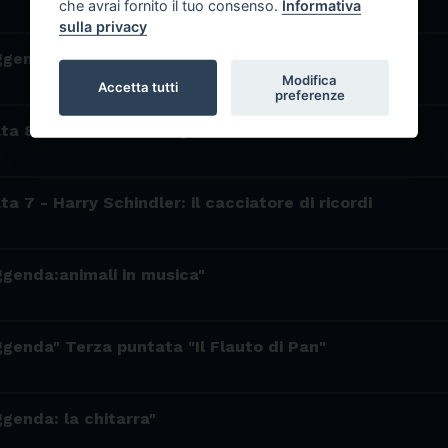
che avrai fornito il tuo consenso.
Informativa
sulla privacy
ggenda: Il significato di ritmo" (ottava puntata)
Modifica
Accetta tutti
preferenze
ta 8 - "500 euro ben spesi"
a 7 - Harry Schindler: il cacciatore di ricordi
ggenda:animali in musica"
ggenda" Terza puntata "Il Flauto di Pan"
ggenda: la chitarra"