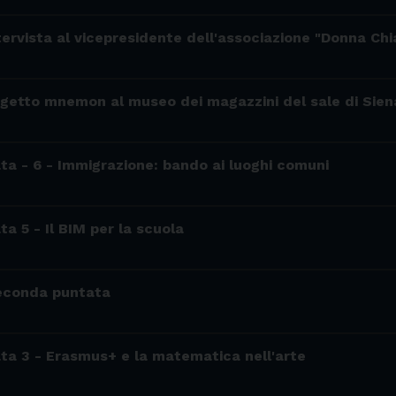
ntervista al vicepresidente dell'associazione "Donna C
ogetto mnemon al museo dei magazzini del sale di Sien
ata - 6 - Immigrazione: bando ai luoghi comuni
ta 5 - Il BIM per la scuola
econda puntata
ata 3 - Erasmus+ e la matematica nell'arte