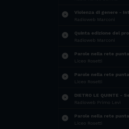
Violenza di genere - I
play_circle_filled
Radioweb Marconi
Quinta edizione del pr
play_circle_filled
Radioweb Marconi
Parole nella rete punt
play_circle_filled
Liceo Rosetti
Parole nella rete punta
play_circle_filled
Liceo Rosetti
DIETRO LE QUINTE - S
play_circle_filled
Radioweb Primo Levi
Parole nella rete punt
play_circle_filled
Liceo Rosetti