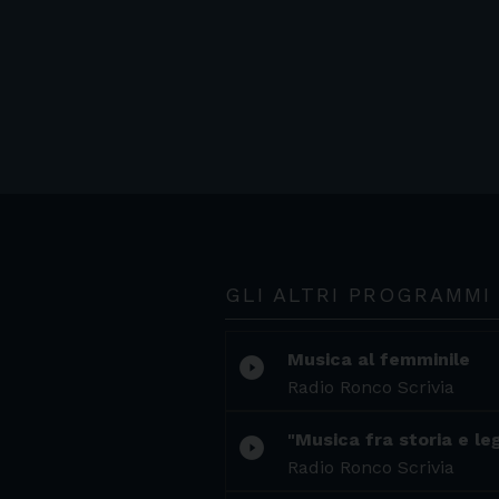
GLI ALTRI PROGRAMMI
Musica al femminile
play_circle_filled
Radio Ronco Scrivia
"Musica fra storia e le
play_circle_filled
Radio Ronco Scrivia