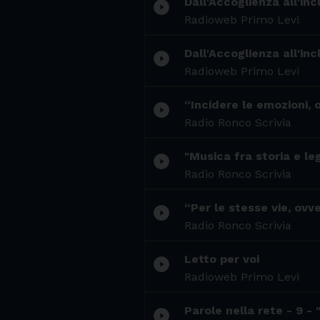
Dall'Accoglienza all'inc
play_circle_filled
Radioweb Primo Levi
Dall'Accoglienza all'inc
play_circle_filled
Radioweb Primo Levi
“Incidere le emozioni, 
play_circle_filled
Radio Ronco Scrivia
"Musica fra storia e le
play_circle_filled
Radio Ronco Scrivia
“Per le stesse vie, ovv
play_circle_filled
Radio Ronco Scrivia
Letto per voi
play_circle_filled
Radioweb Primo Levi
Parole nella rete - 9 - 
play_circle_filled