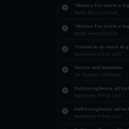
"Musica fra storia e le
play_circle_filled
Radio Ronco Scrivia
"Musica fra storia e le
play_circle_filled
Radio Ronco Scrivia
"Uomini in un mare di gu
play_circle_filled
Radioweb Primo Levi
Riciclo dell'alluminio
play_circle_filled
IIS Molinari di Milano
Dall'Accoglienza all'inc
play_circle_filled
Radioweb Primo Levi
Dall'Accoglienza all'inc
play_circle_filled
Radioweb Primo Levi