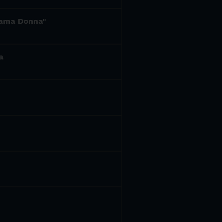
hiama Donna"
a