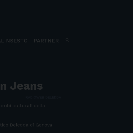
ALINSESTO
PARTNER
search
in Jeans
RADIOWEB DELEDDA
ambi culturali della
tico Deledda di Genova