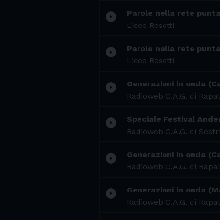
Parole nella rete punta
play_circle_filled
Liceo Rosetti
Parole nella rete punta
play_circle_filled
Liceo Rosetti
Generazioni in onda (C
play_circle_filled
Radioweb C.A.G. di Rapal
Speciale Festival Ander
play_circle_filled
Radioweb C.A.G. di Sestr
Generazioni in onda (Ca
play_circle_filled
Radioweb C.A.G. di Rapal
Generazioni in onda (
play_circle_filled
Radioweb C.A.G. di Rapal