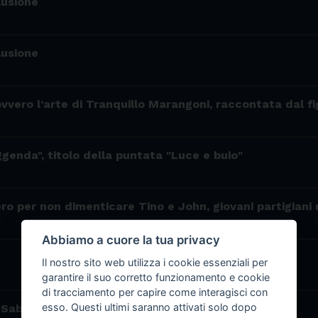
lusione
lusione
ovvero l’arte di Tranquillo Marangoni, raccontata dal fi
ggenda", titolo della puntata "Luce e buio"
ero per non dimenticare Tino e John, giovani partigiani
Abbiamo a cuore la tua privacy
Il nostro sito web utilizza i cookie essenziali per
garantire il suo corretto funzionamento e cookie
di tracciamento per capire come interagisci con
esso. Questi ultimi saranno attivati solo dopo
"Sabato a scuola? Sì, grazie!"