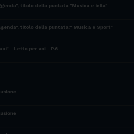
ggenda", titolo della puntata "Musica e iella"
ggenda", titolo della puntata:" Musica e Sport"
ai" - Letto per voi - P.6
lusione
lusione