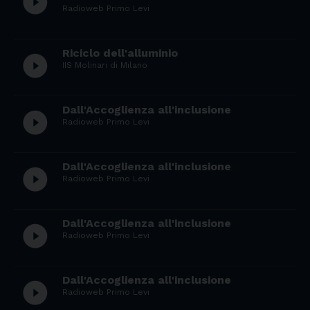
play_circle_filled
Radioweb Primo Levi
Riciclo dell'alluminio
play_circle_filled
IIS Molinari di Milano
Dall'Accoglienza all'inclusione
play_circle_filled
Radioweb Primo Levi
Dall'Accoglienza all'inclusione
play_circle_filled
Radioweb Primo Levi
Dall'Accoglienza all'inclusione
play_circle_filled
Radioweb Primo Levi
Dall'Accoglienza all'inclusione
play_circle_filled
Radioweb Primo Levi