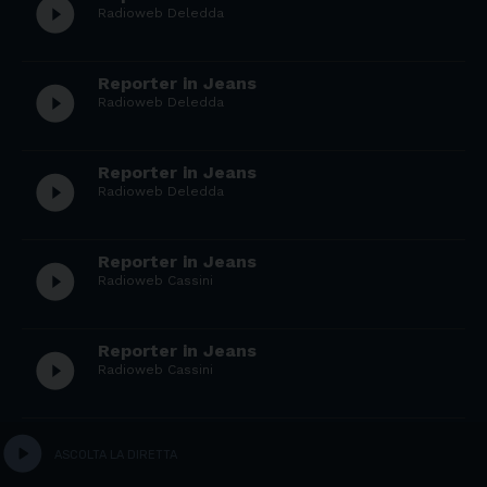
play_circle_filled
Radioweb Deledda
Reporter in Jeans
play_circle_filled
Radioweb Deledda
Reporter in Jeans
play_circle_filled
Radioweb Deledda
Reporter in Jeans
play_circle_filled
Radioweb Cassini
Reporter in Jeans
play_circle_filled
Radioweb Cassini
Reporter in Jeans
play_circle
play_circle_filled
ASCOLTA LA DIRETTA
Radioweb Cassini