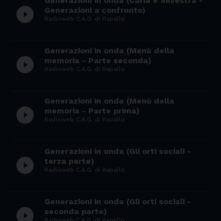
Generazioni in onda (Carla e Silvestra -
play_circle_filled
Generazioni a confronto)
Radioweb C.A.G. di Rapallo
Generazioni in onda (Menù della
play_circle_filled
memoria - Parte seconda)
Radioweb C.A.G. di Rapallo
Generazioni in onda (Menù della
play_circle_filled
memoria - Parte prima)
Radioweb C.A.G. di Rapallo
Generazioni in onda (Gli orti sociali -
play_circle_filled
terza parte)
Radioweb C.A.G. di Rapallo
Generazioni in onda (Gli orti sociali -
play_circle_filled
seconda parte)
Radioweb C.A.G. di Rapallo