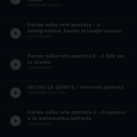
Radioweb Marconi
Parole nella rete puntata - 6 -
play_circle_filled
Immigrazione: bando ai luoghi comuni
Liceo Rosetti
Parole nella rete puntata 5 - Il BIM per
play_circle_filled
la scuola
Liceo Rosetti
DIETRO LE QUINTE - Seconda puntata
play_circle_filled
Radioweb Primo Levi
Parole nella rete puntata 3 - Erasmus+
play_circle_filled
e la matematica nell'arte
Liceo Rosetti