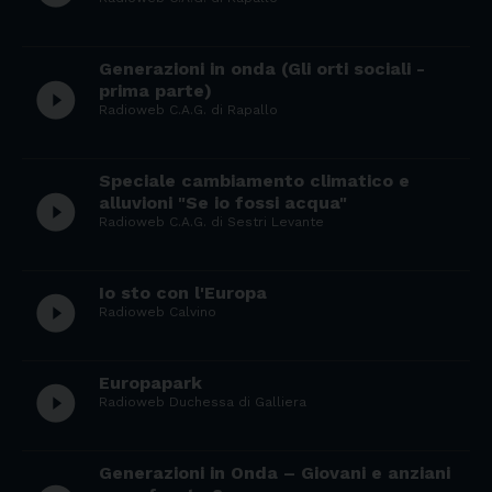
Generazioni in onda (Gli orti sociali -
play_circle_filled
prima parte)
Radioweb C.A.G. di Rapallo
Speciale cambiamento climatico e
play_circle_filled
alluvioni "Se io fossi acqua"
Radioweb C.A.G. di Sestri Levante
Io sto con l'Europa
play_circle_filled
Radioweb Calvino
Europapark
play_circle_filled
Radioweb Duchessa di Galliera
Generazioni in Onda – Giovani e anziani