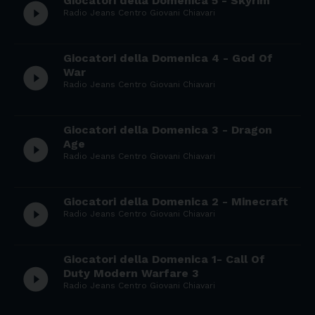
Giocatori della Domenica 5 - Skyrim
play_circle_filled
Radio Jeans Centro Giovani Chiavari
Giocatori della Domenica 4 - God Of
play_circle_filled
War
Radio Jeans Centro Giovani Chiavari
Giocatori della Domenica 3 - Dragon
play_circle_filled
Age
Radio Jeans Centro Giovani Chiavari
Giocatori della Domenica 2 - Minecraft
play_circle_filled
Radio Jeans Centro Giovani Chiavari
Giocatori della Domenica 1- Call Of
play_circle_filled
Duty Modern Warfare 3
Radio Jeans Centro Giovani Chiavari