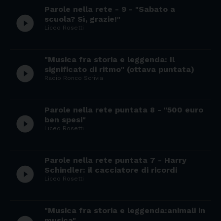
Parole nella rete - 9 - "Sabato a
play_circle_filled
scuola? Sì, grazie!"
Liceo Rosetti
"Musica fra storia e leggenda: Il
play_circle_filled
significato di ritmo" (ottava puntata)
Radio Ronco Scrivia
Parole nella rete puntata 8 - "500 euro
play_circle_filled
ben spesi"
Liceo Rosetti
Parole nella rete puntata 7 - Harry
play_circle_filled
Schindler: il cacciatore di ricordi
Liceo Rosetti
"Musica fra storia e leggenda:animali in
musica"