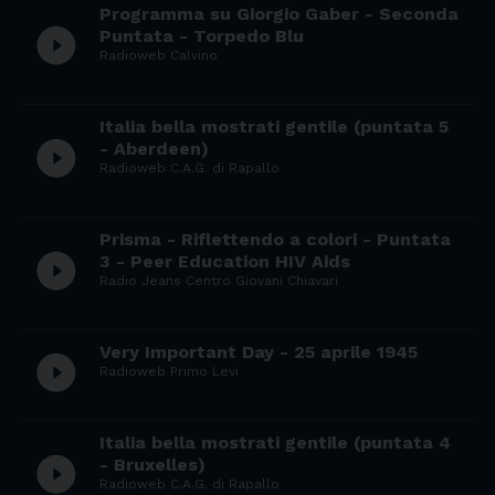
Programma su Giorgio Gaber - Seconda
play_circle_filled
Puntata - Torpedo Blu
Radioweb Calvino
Italia bella mostrati gentile (puntata 5
play_circle_filled
- Aberdeen)
Radioweb C.A.G. di Rapallo
Prisma - Riflettendo a colori - Puntata
play_circle_filled
3 - Peer Education HIV Aids
Radio Jeans Centro Giovani Chiavari
Very Important Day - 25 aprile 1945
play_circle_filled
Radioweb Primo Levi
Italia bella mostrati gentile (puntata 4
play_circle_filled
- Bruxelles)
Radioweb C.A.G. di Rapallo