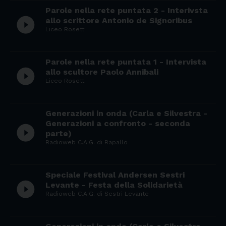
Parole nella rete puntata 2 - Interivsta
play_circle_filled
allo scrittore Antonio de Signoribus
Liceo Rosetti
Parole nella rete puntata 1 - Intervista
play_circle_filled
allo scultore Paolo Annibali
Liceo Rosetti
Generazioni in onda (Carla e Silvestra -
Generazioni a confronto - seconda
play_circle_filled
parte)
Radioweb C.A.G. di Rapallo
Speciale Festival Andersen Sestri
play_circle_filled
Levante - Festa della Solidarietà
Radioweb C.A.G. di Sestri Levante