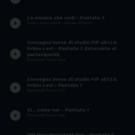
La musica che vedi - Puntata 3
play_circle_filled
Radio Jeans Centro Giovani Chiavari
Consegna borse di studio FIP all'I.I.S.
Primo Levi - Puntata 2 (Interviste ai
play_circle_filled
partecipanti)
Radioweb Primo Levi
Consegna borse di studio FIP all'I.I.S.
play_circle_filled
Primo Levi - Puntata 1
Radioweb Primo Levi
Sì... come no! - Puntata 1
play_circle_filled
Radioweb Primo Levi
VID Very Important Day - Puntata 1