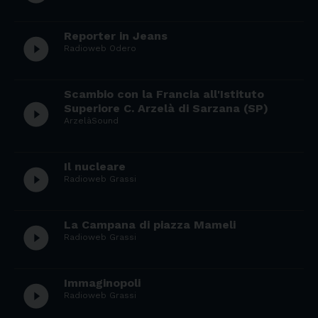
Reporter in Jeans
play_circle_filled
Radioweb Odero
Scambio con la Francia all'Istituto
play_circle_filled
Superiore C. Arzelà di Sarzana (SP)
ArzelàSound
Il nucleare
play_circle_filled
Radioweb Grassi
La Campana di piazza Mameli
play_circle_filled
Radioweb Grassi
Immaginopoli
play_circle_filled
Radioweb Grassi