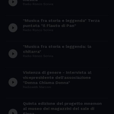
play_circle_filled
Radio Ronco Scrivia
"Musica fra storia e leggenda" Terza
play_circle_filled
puntata "Il Flauto di Pan"
Radio Ronco Scrivia
"Musica fra storia e leggenda: la
play_circle_filled
chitarra"
Radio Ronco Scrivia
Violenza di genere - Intervista al
vicepresidente dell'associazione
play_circle_filled
"Donna Chiama Donna"
Radioweb Marconi
Quinta edizione del progetto mnemon
al museo dei magazzini del sale di
play_circle_filled
Siena