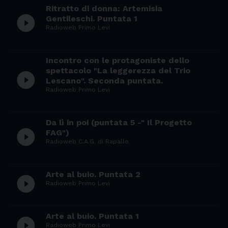
Ritratto di donna: Artemisia
play_circle_filled
Gentileschi. Puntata 1
Radioweb Primo Levi
Incontro con le protagoniste dello
spettacolo "La leggerezza del Trio
play_circle_filled
Lescano". Seconda puntata.
Radioweb Primo Levi
Da lì in poi (puntata 5 -" Il Progetto
play_circle_filled
FAG")
Radioweb C.A.G. di Rapallo
Arte al buio. Puntata 2
play_circle_filled
Radioweb Primo Levi
Arte al buio. Puntata 1
play_circle_filled
Radioweb Primo Levi