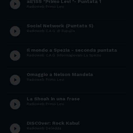
play_circle_filled
all'ISS "Primo Levi "- Puntata 1
Radioweb Primo Levi
Social Network (Puntata 5)
play_circle_filled
Radioweb C.A.G. di Rapallo
Il mondo a Spezia - seconda puntata
play_circle_filled
Radioweb C.A.G. Informagiovani La Spezia
Omaggio a Nelson Mandela
play_circle_filled
Radioweb Primo Levi
La Shoah in una frase
play_circle_filled
Radioweb Primo Levi
DISCOver: Rock Kabul
play_circle_filled
Radioweb Deledda