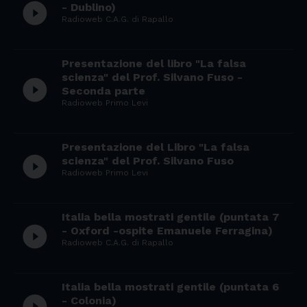
play_circle_filled
- Dublino)
Radioweb C.A.G. di Rapallo
Presentazione del libro "La falsa
scienza" del Prof. Silvano Fuso -
play_circle_filled
Seconda parte
Radioweb Primo Levi
Presentazione del Libro "La falsa
play_circle_filled
scienza" del Prof. Silvano Fuso
Radioweb Primo Levi
Italia bella mostrati gentile (puntata 7
play_circle_filled
- Oxford -ospite Emanuele Ferragina)
Radioweb C.A.G. di Rapallo
Italia bella mostrati gentile (puntata 6
play_circle_filled
- Colonia)