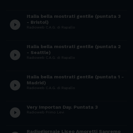
Italia bella mostrati gentile (puntata 3
play_circle_filled
- Bristol)
Radioweb C.A.G. di Rapallo
Italia bella mostrati gentile (puntata 2
play_circle_filled
- Seattle)
Radioweb C.A.G. di Rapallo
Italia bella mostrati gentile (puntata 1 -
play_circle_filled
Madrid)
Radioweb C.A.G. di Rapallo
Very Importan Day. Puntata 3
play_circle_filled
Radioweb Primo Levi
Radiogiornale Liceo Amoretti Sanremo