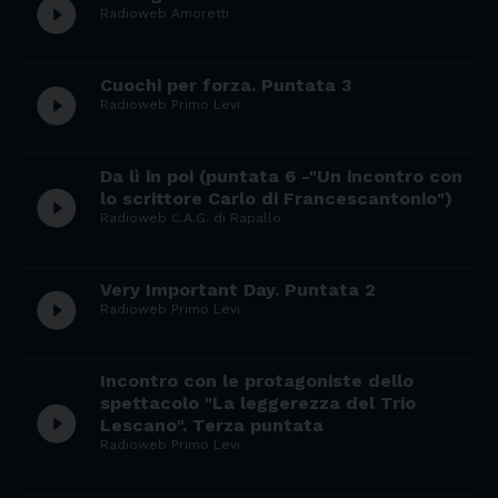
play_circle_filled
Radioweb Amoretti
Cuochi per forza. Puntata 3
play_circle_filled
Radioweb Primo Levi
Da lì in poi (puntata 6 -"Un incontro con
play_circle_filled
lo scrittore Carlo di Francescantonio")
Radioweb C.A.G. di Rapallo
Very Important Day. Puntata 2
play_circle_filled
Radioweb Primo Levi
Incontro con le protagoniste dello
spettacolo "La leggerezza del Trio
play_circle_filled
Lescano". Terza puntata
Radioweb Primo Levi