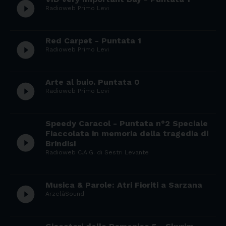
play_circle_filled
Radioweb Primo Levi
Red Carpet - Puntata 1
play_circle_filled
Radioweb Primo Levi
Arte al buio. Puntata 0
play_circle_filled
Radioweb Primo Levi
Speedy Caracol - Puntata n°2 Speciale
Fiaccolata in memoria della tragedia di
play_circle_filled
Brindisi
Radioweb C.A.G. di Sestri Levante
Musica & Parole: Atri Fioriti a Sarzana
play_circle_filled
ArzelàSound