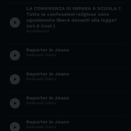
LA CONVIVENZA SI IMPARA A SCUOLA ?
Tutte le confessioni religiose sono
play_circle_filled
ugualmente libere davanti alla legge?
(art.8 Cost.)
ArzelàSound
Reporter in Jeans
play_circle_filled
Radioweb Odero
Reporter in Jeans
play_circle_filled
Radioweb Odero
Reporter in Jeans
play_circle_filled
Radioweb Odero
Reporter in Jeans
play_circle_filled
Radioweb Odero