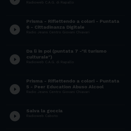
Radioweb C.A.G. di Rapallo
Prisma - Riflettendo a colori - Puntata
play_circle_filled
6 - Cittadinanza Digitale
Radio Jeans Centro Giovani Chiavari
Da lì in poi (puntata 7 -"Il turismo
play_circle_filled
culturale")
Radioweb C.A.G. di Rapallo
Prisma - Riflettendo a colori - Puntata
play_circle_filled
5 - Peer Education Abuso Alcool
Radio Jeans Centro Giovani Chiavari
Salva la goccia
play_circle_filled
Radioweb Caboto