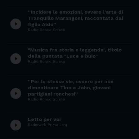
“Incidere le emozioni, ovvero l’arte di
Tranquillo Marangoni, raccontata dal
play_circle_filled
figlio Aldo”
Radio Ronco Scrivia
"Musica fra storia e leggenda", titolo
play_circle_filled
della puntata "Luce e buio"
Radio Ronco Scrivia
“Per le stesse vie, ovvero per non
dimenticare Tino e John, giovani
play_circle_filled
partigiani ronchesi”
Radio Ronco Scrivia
Letto per voi
play_circle_filled
Radioweb Primo Levi