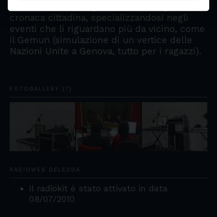
della redazione seguono senza tregua la
cronaca cittadina, specializzandosi negli
eventi che li riguardano più da vicino, come
il Gemun (simulazione di un vertice delle
Nazioni Unite a Genova, tutto per i ragazzi).
FOTOGALLERY (7)
RADIOWEB DELEDDA
Il radiokit è stato attivato in data
08/07/2010