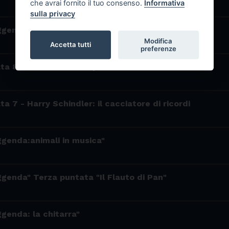
che avrai fornito il tuo consenso.
Informativa
sulla privacy
ggenda: Il significato di ritmo" (ottava puntata)
Modifica
Accetta tutti
preferenze
ta 8 - "500 euro ben spesi"
a 7 - Harry Schindler: il cacciatore di ricordi
ggenda:animali in musica"
ggenda" Terza puntata "Il Flauto di Pan"
ggenda: la chitarra"