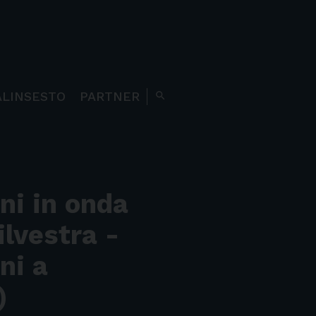
ALINSESTO
PARTNER
search
ni in onda
ilvestra -
ni a
)