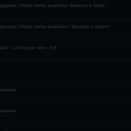
ggenda", titolo della puntata "Musica e iella"
ggenda", titolo della puntata:" Musica e Sport"
ai" - Letto per voi - P.6
lusione
lusione