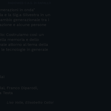
RADIOWEB C.A.G. DI RAPALLO
enerazioni in onda"
a e la Sig.a Silvestra in un
cambio generazionale tra i
dazione e alcune persone
dio: Costruiamo così un
ella memoria e dello
ale attorno al tema della
 le tecnologie in generale
lai
llai, Franco Diparodi,
a Testa
Lisa Valle, Elisabetta Callai