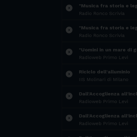
"Musica fra storia e le
play_circle_filled
Radio Ronco Scrivia
"Musica fra storia e le
play_circle_filled
Radio Ronco Scrivia
"Uomini in un mare di gu
play_circle_filled
Radioweb Primo Levi
Riciclo dell'alluminio
play_circle_filled
IIS Molinari di Milano
Dall'Accoglienza all'inc
play_circle_filled
Radioweb Primo Levi
Dall'Accoglienza all'inc
play_circle_filled
Radioweb Primo Levi