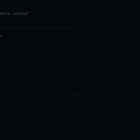
hiama Donna"
a