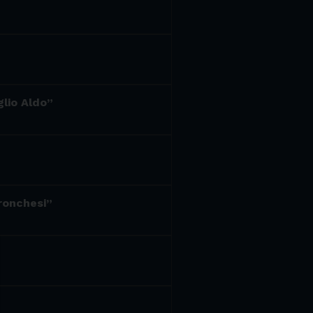
glio Aldo”
 ronchesi”