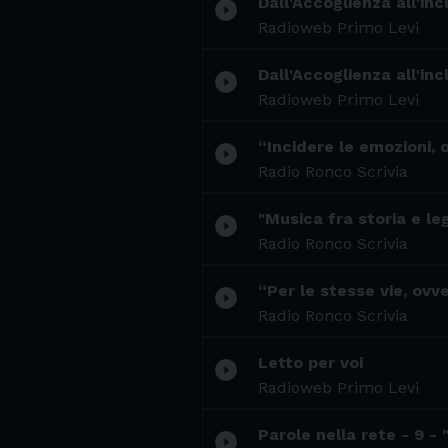
Dall'Accoglienza all'inc
play_circle_filled
Radioweb Primo Levi
Dall'Accoglienza all'inc
play_circle_filled
Radioweb Primo Levi
“Incidere le emozioni, 
play_circle_filled
Radio Ronco Scrivia
"Musica fra storia e le
play_circle_filled
Radio Ronco Scrivia
“Per le stesse vie, ovv
play_circle_filled
Radio Ronco Scrivia
Letto per voi
play_circle_filled
Radioweb Primo Levi
Parole nella rete - 9 - 
play_circle_filled