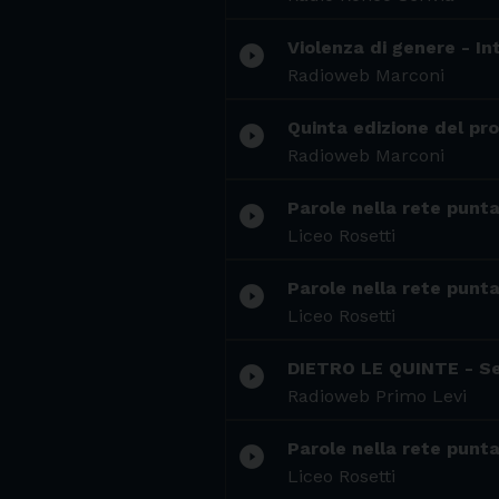
Violenza di genere - I
play_circle_filled
Radioweb Marconi
Quinta edizione del pr
play_circle_filled
Radioweb Marconi
Parole nella rete punt
play_circle_filled
Liceo Rosetti
Parole nella rete punta
play_circle_filled
Liceo Rosetti
DIETRO LE QUINTE - S
play_circle_filled
Radioweb Primo Levi
Parole nella rete punt
play_circle_filled
Liceo Rosetti