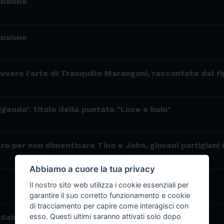
lusione
lusione
ovvero l’arte di Tranquillo Marangoni, raccontata dal fi
ggenda", titolo della puntata "Luce e buio"
ero per non dimenticare Tino e John, giovani partigiani
Abbiamo a cuore la tua privacy
Il nostro sito web utilizza i cookie essenziali per
garantire il suo corretto funzionamento e cookie
di tracciamento per capire come interagisci con
esso. Questi ultimi saranno attivati solo dopo
"Sabato a scuola? Sì, grazie!"