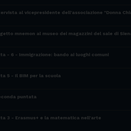
ntervista al vicepresidente dell'associazione "Donna C
ogetto mnemon al museo dei magazzini del sale di Sien
ata - 6 - Immigrazione: bando ai luoghi comuni
ta 5 - Il BIM per la scuola
econda puntata
ata 3 - Erasmus+ e la matematica nell'arte