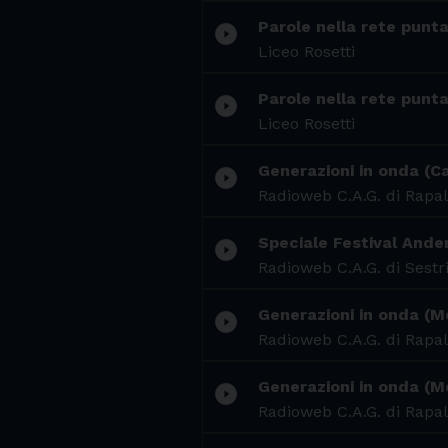
Parole nella rete punta
play_circle_filled
Liceo Rosetti
Parole nella rete punta
play_circle_filled
Liceo Rosetti
Generazioni in onda (C
play_circle_filled
Radioweb C.A.G. di Rapal
Speciale Festival Ander
play_circle_filled
Radioweb C.A.G. di Sestr
Generazioni in onda (
play_circle_filled
Radioweb C.A.G. di Rapal
Generazioni in onda (M
play_circle_filled
Radioweb C.A.G. di Rapal