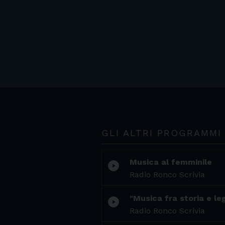
GLI ALTRI PROGRAMMI
Musica al femminile
play_circle_filled
Radio Ronco Scrivia
"Musica fra storia e le
play_circle_filled
Radio Ronco Scrivia