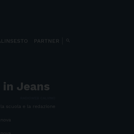
ALINSESTO
PARTNER
search
 in Jeans
RADIOWEB CALVINO
 la scuola e la redazione
enova
enova