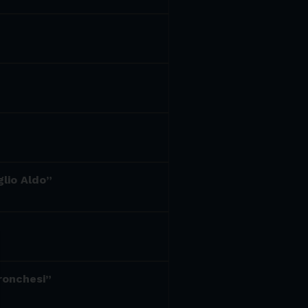
glio Aldo”
 ronchesi”