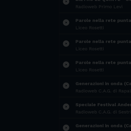
play_circle_filled
Radioweb Primo Levi
Parole nella rete punt
play_circle_filled
Liceo Rosetti
Parole nella rete punta
play_circle_filled
Liceo Rosetti
Parole nella rete punta
play_circle_filled
Liceo Rosetti
Generazioni in onda (C
play_circle_filled
Radioweb C.A.G. di Rapal
Speciale Festival Ander
play_circle_filled
Radioweb C.A.G. di Sestr
Generazioni in onda (Ca
play_circle_filled