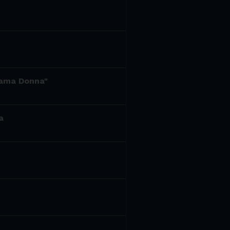
hiama Donna"
a