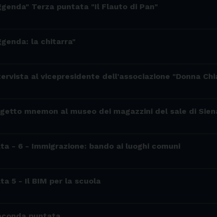
ggenda" Terza puntata "Il Flauto di Pan"
ggenda: la chitarra"
ntervista al vicepresidente dell'associazione "Donna C
ogetto mnemon al museo dei magazzini del sale di Sien
ata - 6 - Immigrazione: bando ai luoghi comuni
ta 5 - Il BIM per la scuola
econda puntata