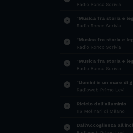
Radio Ronco Scrivia
"Musica fra storia e le
play_circle_filled
Radio Ronco Scrivia
"Musica fra storia e le
play_circle_filled
Radio Ronco Scrivia
"Musica fra storia e le
play_circle_filled
Radio Ronco Scrivia
"Uomini in un mare di gu
play_circle_filled
Radioweb Primo Levi
Riciclo dell'alluminio
play_circle_filled
IIS Molinari di Milano
Dall'Accoglienza all'inc
play_circle_filled
Radioweb Primo Levi