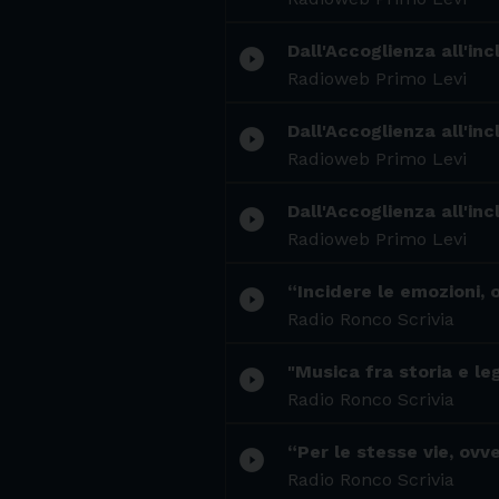
Dall'Accoglienza all'inc
play_circle_filled
Radioweb Primo Levi
Dall'Accoglienza all'inc
play_circle_filled
Radioweb Primo Levi
Dall'Accoglienza all'inc
play_circle_filled
Radioweb Primo Levi
“Incidere le emozioni, 
play_circle_filled
Radio Ronco Scrivia
"Musica fra storia e le
play_circle_filled
Radio Ronco Scrivia
“Per le stesse vie, ovv
play_circle_filled
Radio Ronco Scrivia