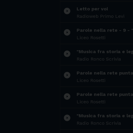
Letto per voi
play_circle_filled
Radioweb Primo Levi
Parole nella rete - 9 - 
play_circle_filled
Liceo Rosetti
"Musica fra storia e le
play_circle_filled
Radio Ronco Scrivia
Parole nella rete punta
play_circle_filled
Liceo Rosetti
Parole nella rete puntat
play_circle_filled
Liceo Rosetti
"Musica fra storia e le
play_circle_filled
Radio Ronco Scrivia