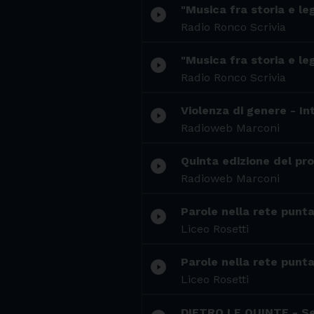
"Musica fra storia e le
play_circle_filled
Radio Ronco Scrivia
"Musica fra storia e le
play_circle_filled
Radio Ronco Scrivia
Violenza di genere - I
play_circle_filled
Radioweb Marconi
Quinta edizione del pr
play_circle_filled
Radioweb Marconi
Parole nella rete punt
play_circle_filled
Liceo Rosetti
Parole nella rete punta
play_circle_filled
Liceo Rosetti
DIETRO LE QUINTE - S