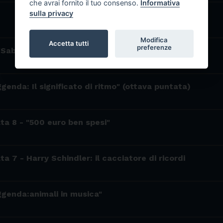
che avrai fornito il tuo consenso.
Informativa
sulla privacy
Modifica
Accetta tutti
preferenze
"Sabato a scuola? Sì, grazie!"
ggenda: Il significato di ritmo" (ottava puntata)
ta 8 - "500 euro ben spesi"
a 7 - Harry Schindler: il cacciatore di ricordi
ggenda:animali in musica"