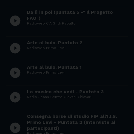
Da lì in poi (puntata 5 -" Il Progetto
play_circle_filled
FAG")
Radioweb C.A.G. di Rapallo
Arte al buio. Puntata 2
play_circle_filled
Radioweb Primo Levi
Arte al buio. Puntata 1
play_circle_filled
Radioweb Primo Levi
La musica che vedi - Puntata 3
play_circle_filled
Radio Jeans Centro Giovani Chiavari
Consegna borse di studio FIP all'I.I.S.
Primo Levi - Puntata 2 (Interviste ai
play_circle_filled
partecipanti)
Radioweb Primo Levi