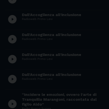
Dall'Accoglienza all'inclusione
play_circle_filled
Radioweb Primo Levi
Dall'Accoglienza all'inclusione
play_circle_filled
Radioweb Primo Levi
Dall'Accoglienza all'inclusione
play_circle_filled
Radioweb Primo Levi
Dall'Accoglienza all'inclusione
play_circle_filled
Radioweb Primo Levi
“Incidere le emozioni, ovvero l’arte di
Tranquillo Marangoni, raccontata dal
play_circle_filled
figlio Aldo”
Radio Ronco Scrivia