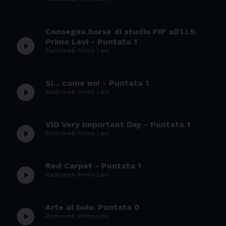
Consegna borse di studio FIP all'I.I.S.
play_circle_filled
Primo Levi - Puntata 1
Radioweb Primo Levi
Sì... come no! - Puntata 1
play_circle_filled
Radioweb Primo Levi
VID Very Important Day - Puntata 1
play_circle_filled
Radioweb Primo Levi
Red Carpet - Puntata 1
play_circle_filled
Radioweb Primo Levi
Arte al buio. Puntata 0
play_circle_filled
Radioweb Primo Levi