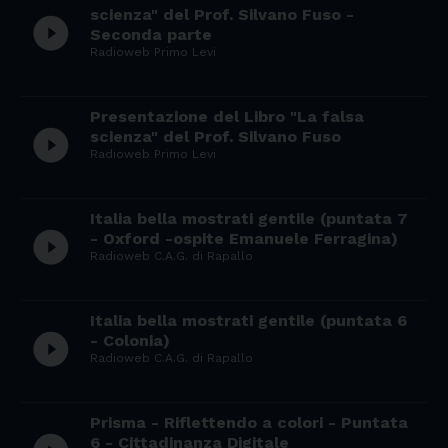
scienza" del Prof. Silvano Fuso -
play_circle_filled
Seconda parte
Radioweb Primo Levi
Presentazione del Libro "La falsa
play_circle_filled
scienza" del Prof. Silvano Fuso
Radioweb Primo Levi
Italia bella mostrati gentile (puntata 7
play_circle_filled
- Oxford -ospite Emanuele Ferragina)
Radioweb C.A.G. di Rapallo
Italia bella mostrati gentile (puntata 6
play_circle_filled
- Colonia)
Radioweb C.A.G. di Rapallo
Prisma - Riflettendo a colori - Puntata
6 - Cittadinanza Digitale