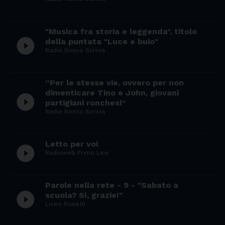
"Musica fra storia e leggenda", titolo
play_circle_filled
della puntata "Luce e buio"
Radio Ronco Scrivia
“Per le stesse vie, ovvero per non
dimenticare Tino e John, giovani
play_circle_filled
partigiani ronchesi”
Radio Ronco Scrivia
Letto per voi
play_circle_filled
Radioweb Primo Levi
Parole nella rete - 9 - "Sabato a
play_circle_filled
scuola? Sì, grazie!"
Liceo Rosetti