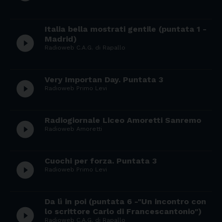
Italia bella mostrati gentile (puntata 1 -
play_circle_filled
Madrid)
Radioweb C.A.G. di Rapallo
Very Importan Day. Puntata 3
play_circle_filled
Radioweb Primo Levi
Radiogiornale Liceo Amoretti Sanremo
play_circle_filled
Radioweb Amoretti
Cuochi per forza. Puntata 3
play_circle_filled
Radioweb Primo Levi
Da lì in poi (puntata 6 -"Un incontro con
play_circle_filled
lo scrittore Carlo di Francescantonio")
Radioweb C.A.G. di Rapallo