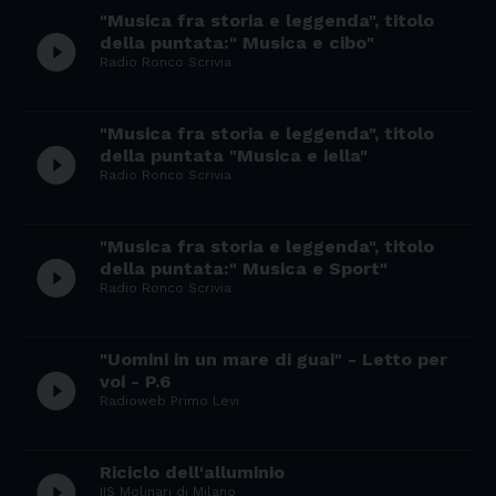
"Musica fra storia e leggenda", titolo
play_circle_filled
della puntata:" Musica e cibo"
Radio Ronco Scrivia
"Musica fra storia e leggenda", titolo
play_circle_filled
della puntata "Musica e iella"
Radio Ronco Scrivia
"Musica fra storia e leggenda", titolo
play_circle_filled
della puntata:" Musica e Sport"
Radio Ronco Scrivia
"Uomini in un mare di guai" - Letto per
play_circle_filled
voi - P.6
Radioweb Primo Levi
Riciclo dell'alluminio
play_circle_filled
IIS Molinari di Milano