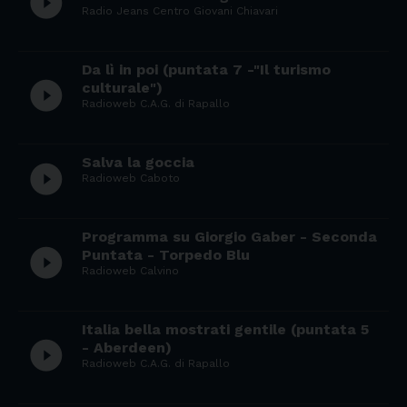
play_circle_filled
Radio Jeans Centro Giovani Chiavari
Da lì in poi (puntata 7 -"Il turismo
play_circle_filled
culturale")
Radioweb C.A.G. di Rapallo
Salva la goccia
play_circle_filled
Radioweb Caboto
Programma su Giorgio Gaber - Seconda
play_circle_filled
Puntata - Torpedo Blu
Radioweb Calvino
Italia bella mostrati gentile (puntata 5
play_circle_filled
- Aberdeen)
Radioweb C.A.G. di Rapallo