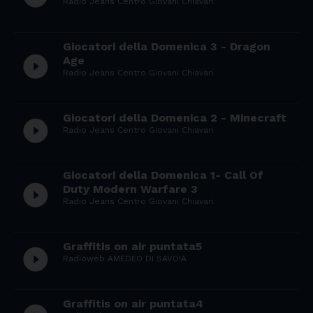
Radio Jeans Centro Giovani Chiavari
Giocatori della Domenica 3 - Dragon
play_circle_filled
Age
Radio Jeans Centro Giovani Chiavari
Giocatori della Domenica 2 - Minecraft
play_circle_filled
Radio Jeans Centro Giovani Chiavari
Giocatori della Domenica 1- Call Of
play_circle_filled
Duty Modern Warfare 3
Radio Jeans Centro Giovani Chiavari
Graffitis on air puntata5
play_circle_filled
Radioweb AMEDEO DI SAVOIA
Graffitis on air puntata4