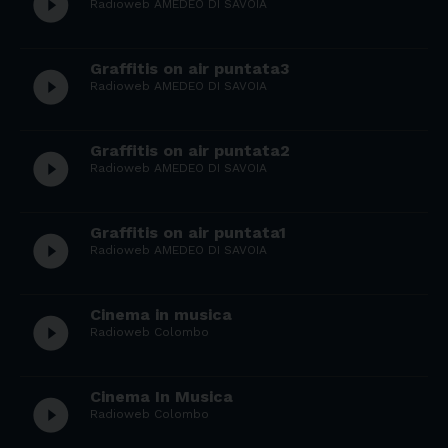
play_circle_filled
Radioweb AMEDEO DI SAVOIA
Graffitis on air puntata3
play_circle_filled
Radioweb AMEDEO DI SAVOIA
Graffitis on air puntata2
play_circle_filled
Radioweb AMEDEO DI SAVOIA
Graffitis on air puntata1
play_circle_filled
Radioweb AMEDEO DI SAVOIA
Cinema in musica
play_circle_filled
Radioweb Colombo
Cinema In Musica
play_circle_filled
Radioweb Colombo