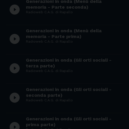
Generazioni in onda (Menù della
play_circle_filled
memoria - Parte seconda)
Radioweb C.A.G. di Rapallo
Generazioni in onda (Menù della
play_circle_filled
memoria - Parte prima)
Radioweb C.A.G. di Rapallo
Generazioni in onda (Gli orti sociali -
play_circle_filled
terza parte)
Radioweb C.A.G. di Rapallo
Generazioni in onda (Gli orti sociali -
play_circle_filled
seconda parte)
Radioweb C.A.G. di Rapallo
Generazioni in onda (Gli orti sociali -
play_circle_filled
prima parte)