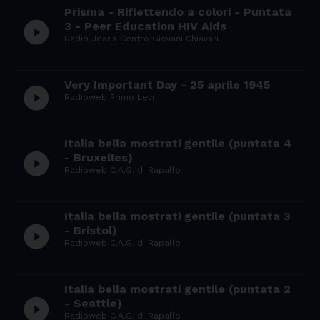
Prisma - Riflettendo a colori - Puntata
play_circle_filled
3 - Peer Education HIV Aids
Radio Jeans Centro Giovani Chiavari
Very Important Day - 25 aprile 1945
play_circle_filled
Radioweb Primo Levi
Italia bella mostrati gentile (puntata 4
play_circle_filled
- Bruxelles)
Radioweb C.A.G. di Rapallo
Italia bella mostrati gentile (puntata 3
play_circle_filled
- Bristol)
Radioweb C.A.G. di Rapallo
Italia bella mostrati gentile (puntata 2
play_circle_filled
- Seattle)
Radioweb C.A.G. di Rapallo