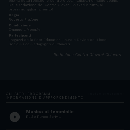
pagina della redazione Centro Giovani Chiavari di Radio Jeans.
Dalla redazione del Centro Giovani Chiavari è tutto, al
prossimo aggiornamento!
Regia
Roberto Frugone
Conduzione
Emanuela Mecugni
Partecipanti
I ragazzi della Peer Education: Laura e Davide del Liceo
Socio-Psico-Pedagogico di Chiavari
Redazione Centro Giovani Chiavari
GLI ALTRI PROGRAMMI -
Indice programmi
INFORMAZIONE E APPROFONDIMENTO
Musica al femminile
play_circle_filled
Radio Ronco Scrivia