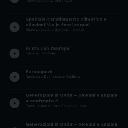
Radioweb C.A.G. di Rapallo
Speciale cambiamento climatico e
play_circle_filled
alluvioni "Se io fossi acqua"
Radioweb C.A.G. di Sestri Levante
Io sto con l'Europa
play_circle_filled
Radioweb Calvino
Europapark
play_circle_filled
Radioweb Duchessa di Galliera
Generazioni in Onda – Giovani e anziani
play_circle_filled
a confronto 8
Radio Jeans Centro Giovani Chiavari
Generazioni in Onda – Giovani e anziani