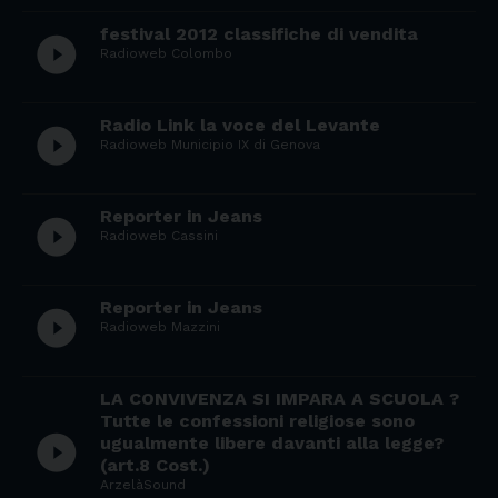
festival 2012 classifiche di vendita
play_circle_filled
Radioweb Colombo
Radio Link la voce del Levante
play_circle_filled
Radioweb Municipio IX di Genova
Reporter in Jeans
play_circle_filled
Radioweb Cassini
Reporter in Jeans
play_circle_filled
Radioweb Mazzini
LA CONVIVENZA SI IMPARA A SCUOLA ?
Tutte le confessioni religiose sono
play_circle_filled
ugualmente libere davanti alla legge?
(art.8 Cost.)
ArzelàSound