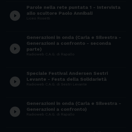
Parole nella rete puntata 1 - Intervista
play_circle_filled
allo scultore Paolo Annibali
Liceo Rosetti
Generazioni in onda (Carla e Silvestra -
Generazioni a confronto - seconda
play_circle_filled
parte)
Radioweb C.A.G. di Rapallo
Speciale Festival Andersen Sestri
play_circle_filled
Levante - Festa della Solidarietà
Radioweb C.A.G. di Sestri Levante
Generazioni in onda (Carla e Silvestra -
play_circle_filled
Generazioni a confronto)
Radioweb C.A.G. di Rapallo