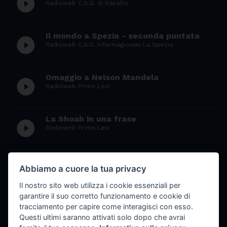
play_circle_filled
Radioweb C.A.G. di Rapallo
Il mondo a Spezia - seconda puntata
play_circle_filled
Radioweb C.A.G. Informagiovani La Spezia
Omaggio a Nelson Mandela
play_circle_filled
Radioweb Primo Levi
La Shoah in una frase
play_circle_filled
Radioweb Primo Levi
DISCOver: Rock Kabul
play_circle_filled
Abbiamo a cuore la tua privacy
Radioweb Deledda
Il nostro sito web utilizza i cookie essenziali per
garantire il suo corretto funzionamento e cookie di
Social Network (Puntata 3)
play_circle_filled
tracciamento per capire come interagisci con esso.
Radioweb C.A.G. di Rapallo
Questi ultimi saranno attivati solo dopo che avrai