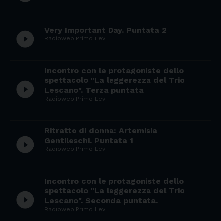
Very Important Day. Puntata 2
play_circle_filled
Radioweb Primo Levi
Incontro con le protagoniste dello
spettacolo "La leggerezza del Trio
play_circle_filled
Lescano". Terza puntata
Radioweb Primo Levi
Ritratto di donna: Artemisia
play_circle_filled
Gentileschi. Puntata 1
Radioweb Primo Levi
Incontro con le protagoniste dello
spettacolo "La leggerezza del Trio
play_circle_filled
Lescano". Seconda puntata.
Radioweb Primo Levi