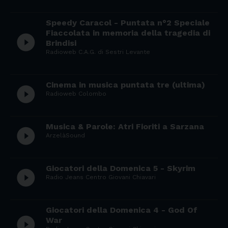
Speedy Caracol - Puntata n°2 Speciale
Fiaccolata in memoria della tragedia di
play_circle_filled
Brindisi
Radioweb C.A.G. di Sestri Levante
Cinema in musica puntata tre (ultima)
play_circle_filled
Radioweb Colombo
Musica & Parole: Atri Fioriti a Sarzana
play_circle_filled
ArzelàSound
Giocatori della Domenica 5 - Skyrim
play_circle_filled
Radio Jeans Centro Giovani Chiavari
Giocatori della Domenica 4 - God Of
play_circle_filled
War