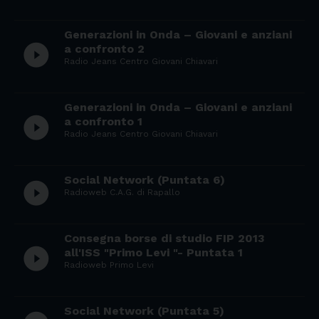
Generazioni in Onda – Giovani e anziani
play_circle_filled
a confronto 2
Radio Jeans Centro Giovani Chiavari
Generazioni in Onda – Giovani e anziani
play_circle_filled
a confronto 1
Radio Jeans Centro Giovani Chiavari
Social Network (Puntata 6)
play_circle_filled
Radioweb C.A.G. di Rapallo
Consegna borse di studio FIP 2013
play_circle_filled
all'ISS "Primo Levi "- Puntata 1
Radioweb Primo Levi
Social Network (Puntata 5)