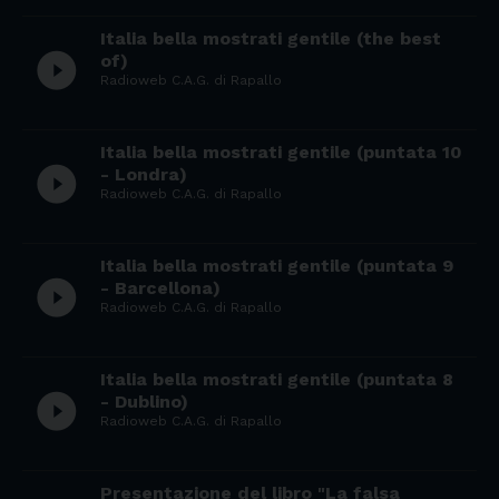
Italia bella mostrati gentile (the best
play_circle_filled
of)
Radioweb C.A.G. di Rapallo
Italia bella mostrati gentile (puntata 10
play_circle_filled
- Londra)
Radioweb C.A.G. di Rapallo
Italia bella mostrati gentile (puntata 9
play_circle_filled
- Barcellona)
Radioweb C.A.G. di Rapallo
Italia bella mostrati gentile (puntata 8
play_circle_filled
- Dublino)
Radioweb C.A.G. di Rapallo
Presentazione del libro "La falsa