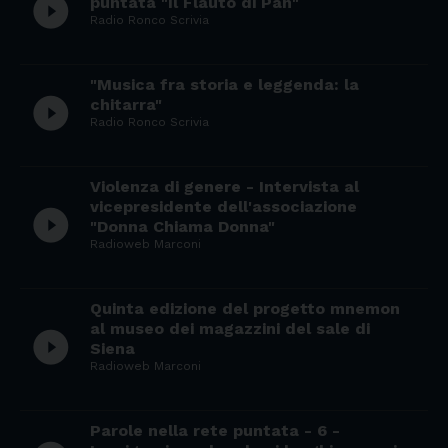
play_circle_filled
puntata "Il Flauto di Pan"
Radio Ronco Scrivia
"Musica fra storia e leggenda: la
play_circle_filled
chitarra"
Radio Ronco Scrivia
Violenza di genere - Intervista al
vicepresidente dell'associazione
play_circle_filled
"Donna Chiama Donna"
Radioweb Marconi
Quinta edizione del progetto mnemon
al museo dei magazzini del sale di
play_circle_filled
Siena
Radioweb Marconi
Parole nella rete puntata - 6 -