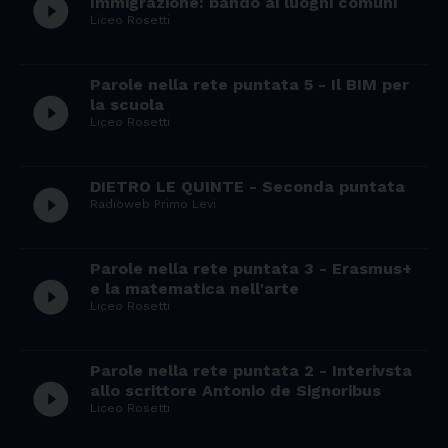
play_circle_filled
Immigrazione: bando ai luoghi comuni
Liceo Rosetti
Parole nella rete puntata 5 - Il BIM per
play_circle_filled
la scuola
Liceo Rosetti
DIETRO LE QUINTE - Seconda puntata
play_circle_filled
Radioweb Primo Levi
Parole nella rete puntata 3 - Erasmus+
play_circle_filled
e la matematica nell'arte
Liceo Rosetti
Parole nella rete puntata 2 - Interivsta
play_circle_filled
allo scrittore Antonio de Signoribus
Liceo Rosetti