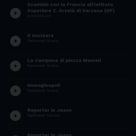
Scambio con la Francia all'Istituto
play_circle_filled
Superiore C. Arzelà di Sarzana (SP)
ArzelàSound
Il nucleare
play_circle_filled
Radioweb Grassi
La Campana di piazza Mameli
play_circle_filled
Radioweb Grassi
Immaginopoli
play_circle_filled
Radioweb Grassi
Reporter in Jeans
play_circle_filled
Radioweb Calvino
Reporter in Jeans