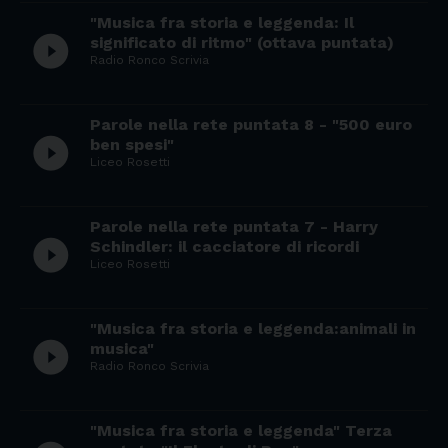
"Musica fra storia e leggenda: Il
play_circle_filled
significato di ritmo" (ottava puntata)
Radio Ronco Scrivia
Parole nella rete puntata 8 - "500 euro
play_circle_filled
ben spesi"
Liceo Rosetti
Parole nella rete puntata 7 - Harry
play_circle_filled
Schindler: il cacciatore di ricordi
Liceo Rosetti
"Musica fra storia e leggenda:animali in
play_circle_filled
musica"
Radio Ronco Scrivia
"Musica fra storia e leggenda" Terza