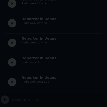
play_circle_filled
Radioweb Calvino
Reporter in Jeans
play_circle_filled
Radioweb Calvino
Reporter in Jeans
play_circle_filled
Radioweb Calvino
Reporter in Jeans
play_circle_filled
Radioweb Deledda
Reporter in Jeans
play_circle_filled
Radioweb Deledda
Reporter in Jeans
play_circle
play_circle_filled
ASCOLTA LA DIRETTA
Radioweb Deledda