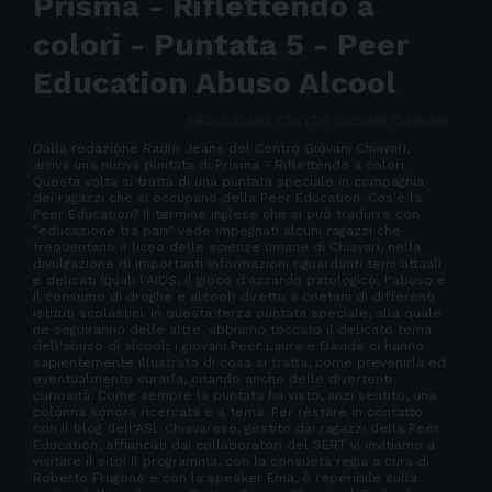
Prisma - Riflettendo a
colori - Puntata 5 - Peer
Education Abuso Alcool
RADIO JEANS CENTRO GIOVANI CHIAVARI
Dalla redazione Radio Jeans del Centro Giovani Chiavari,
arriva una nuova puntata di Prisma - Riflettendo a colori.
Questa volta si tratta di una puntata speciale in compagnia
dei ragazzi che si occupano della Peer Education. Cos'è la
Peer Education? Il termine inglese che si può tradurre con
"educazione tra pari" vede impegnati alcuni ragazzi che
frequentano il liceo delle scienze umane di Chiavari, nella
divulgazione di importanti informazioni riguardanti temi attuali
e delicati (quali l'AIDS, il gioco d'azzardo patologico, l'abuso e
il consumo di droghe e alcool) diretto a coetani di differenti
istituti scolastici. In questa terza puntata speciale, alla quale
ne seguiranno delle altre, abbiamo toccato il delicato tema
dell'abuso di alcool; i giovani Peer Laura e Davide ci hanno
sapientemente illustrato di cosa si tratta, come prevenirla ed
eventualmente curarla, citando anche delle divertenti
curiosità. Come sempre la puntata ha visto, anzi sentito, una
colonna sonora ricercata e a tema. Per restare in contatto
con il blog dell'ASL Chiavarese, gestito dai ragazzi della Peer
Education, affiancati dai collaboratori del SERT vi invitiamo a
visitare il sito! Il programma, con la consueta regia a cura di
Roberto Frugone e con la speaker Ema, è reperibile sulla