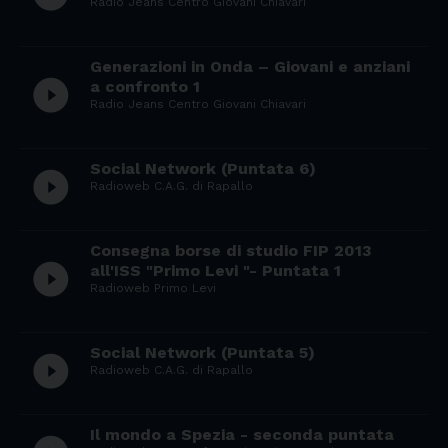
Radio Jeans Centro Giovani Chiavari
Generazioni in Onda – Giovani e anziani
play_circle_filled
a confronto 1
Radio Jeans Centro Giovani Chiavari
Social Network (Puntata 6)
play_circle_filled
Radioweb C.A.G. di Rapallo
Consegna borse di studio FIP 2013
play_circle_filled
all'ISS "Primo Levi "- Puntata 1
Radioweb Primo Levi
Social Network (Puntata 5)
play_circle_filled
Radioweb C.A.G. di Rapallo
Il mondo a Spezia - seconda puntata