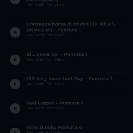
Radioweb Primo Levi
Consegna borse di studio FIP all'I.I.S.
play_circle_filled
Primo Levi - Puntata 1
Radioweb Primo Levi
Sì... come no! - Puntata 1
play_circle_filled
Radioweb Primo Levi
VID Very Important Day - Puntata 1
play_circle_filled
Radioweb Primo Levi
Red Carpet - Puntata 1
play_circle_filled
Radioweb Primo Levi
Arte al buio. Puntata 0
play_circle_filled
Radioweb Primo Levi