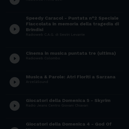
Speedy Caracol - Puntata n°2 Speciale
Fiaccolata in memoria della tragedia di
play_circle_filled
Brindisi
Radioweb C.A.G. di Sestri Levante
Cinema in musica puntata tre (ultima)
play_circle_filled
Radioweb Colombo
Musica & Parole: Atri Fioriti a Sarzana
play_circle_filled
ArzelàSound
Giocatori della Domenica 5 - Skyrim
play_circle_filled
Radio Jeans Centro Giovani Chiavari
Giocatori della Domenica 4 - God Of