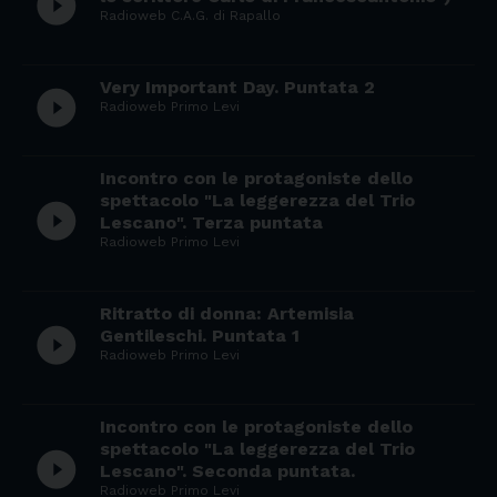
play_circle_filled
Radioweb C.A.G. di Rapallo
Very Important Day. Puntata 2
play_circle_filled
Radioweb Primo Levi
Incontro con le protagoniste dello
spettacolo "La leggerezza del Trio
play_circle_filled
Lescano". Terza puntata
Radioweb Primo Levi
Ritratto di donna: Artemisia
play_circle_filled
Gentileschi. Puntata 1
Radioweb Primo Levi
Incontro con le protagoniste dello
spettacolo "La leggerezza del Trio
play_circle_filled
Lescano". Seconda puntata.
Radioweb Primo Levi