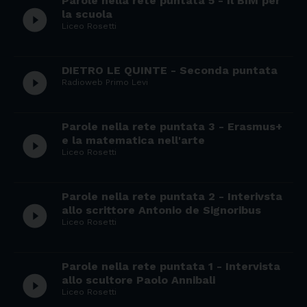
Parole nella rete puntata 5 - Il BIM per
play_circle_filled
la scuola
Liceo Rosetti
DIETRO LE QUINTE - Seconda puntata
play_circle_filled
Radioweb Primo Levi
Parole nella rete puntata 3 - Erasmus+
play_circle_filled
e la matematica nell'arte
Liceo Rosetti
Parole nella rete puntata 2 - Interivsta
play_circle_filled
allo scrittore Antonio de Signoribus
Liceo Rosetti
Parole nella rete puntata 1 - Intervista
play_circle_filled
allo scultore Paolo Annibali
Liceo Rosetti