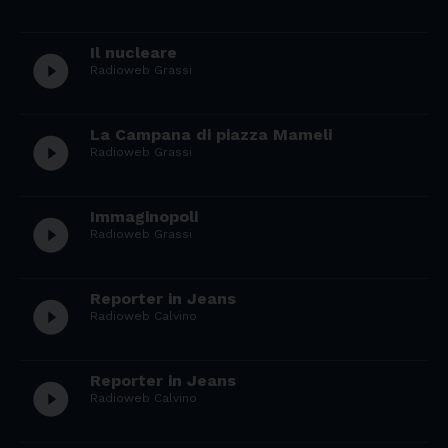
Il nucleare
play_circle_filled
Radioweb Grassi
La Campana di piazza Mameli
play_circle_filled
Radioweb Grassi
Immaginopoli
play_circle_filled
Radioweb Grassi
Reporter in Jeans
play_circle_filled
Radioweb Calvino
Reporter in Jeans
play_circle_filled
Radioweb Calvino