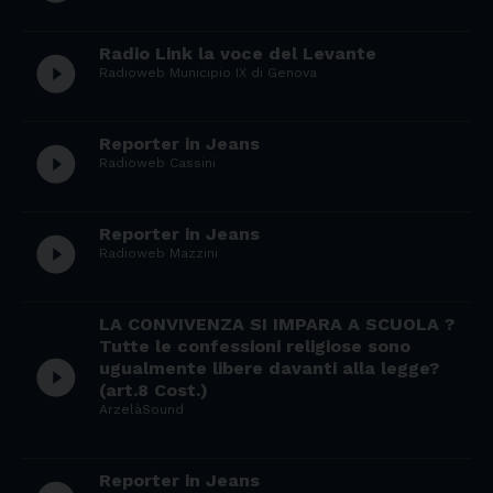
Radio Link la voce del Levante
play_circle_filled
Radioweb Municipio IX di Genova
Reporter in Jeans
play_circle_filled
Radioweb Cassini
Reporter in Jeans
play_circle_filled
Radioweb Mazzini
LA CONVIVENZA SI IMPARA A SCUOLA ?
Tutte le confessioni religiose sono
play_circle_filled
ugualmente libere davanti alla legge?
(art.8 Cost.)
ArzelàSound
Reporter in Jeans