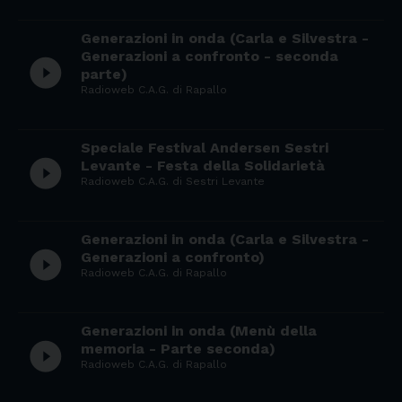
Generazioni in onda (Carla e Silvestra -
Generazioni a confronto - seconda
play_circle_filled
parte)
Radioweb C.A.G. di Rapallo
Speciale Festival Andersen Sestri
play_circle_filled
Levante - Festa della Solidarietà
Radioweb C.A.G. di Sestri Levante
Generazioni in onda (Carla e Silvestra -
play_circle_filled
Generazioni a confronto)
Radioweb C.A.G. di Rapallo
Generazioni in onda (Menù della
play_circle_filled
memoria - Parte seconda)
Radioweb C.A.G. di Rapallo