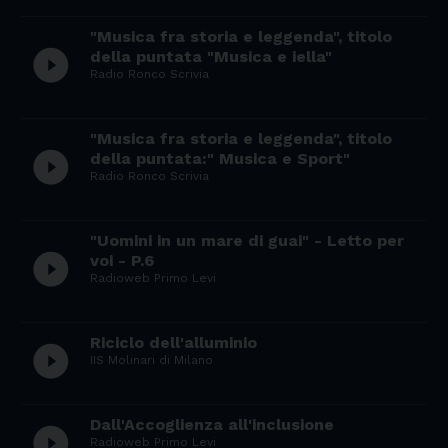
"Musica fra storia e leggenda", titolo
play_circle_filled
della puntata "Musica e iella"
Radio Ronco Scrivia
"Musica fra storia e leggenda", titolo
play_circle_filled
della puntata:" Musica e Sport"
Radio Ronco Scrivia
"Uomini in un mare di guai" - Letto per
play_circle_filled
voi - P.6
Radioweb Primo Levi
Riciclo dell'alluminio
play_circle_filled
IIS Molinari di Milano
Dall'Accoglienza all'inclusione
play_circle_filled
Radioweb Primo Levi