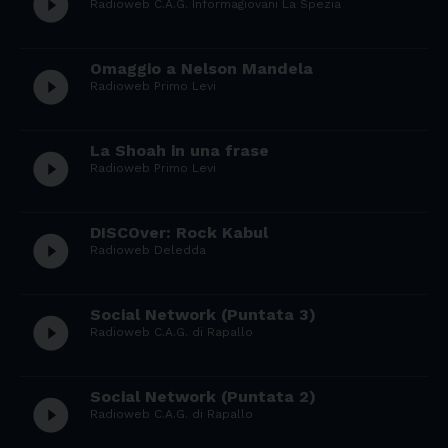
play_circle_filled
Radioweb C.A.G. Informagiovani La Spezia
Omaggio a Nelson Mandela
play_circle_filled
Radioweb Primo Levi
La Shoah in una frase
play_circle_filled
Radioweb Primo Levi
DISCOver: Rock Kabul
play_circle_filled
Radioweb Deledda
Social Network (Puntata 3)
play_circle_filled
Radioweb C.A.G. di Rapallo
Social Network (Puntata 2)
play_circle_filled
Radioweb C.A.G. di Rapallo