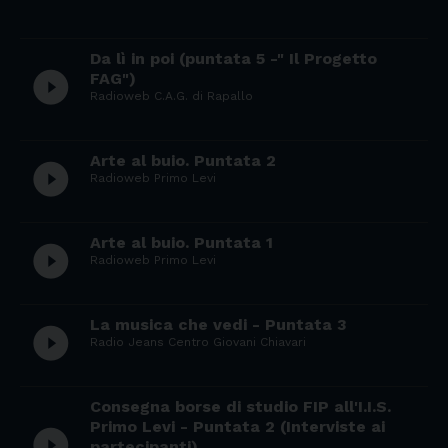
Da lì in poi (puntata 5 -" Il Progetto
play_circle_filled
FAG")
Radioweb C.A.G. di Rapallo
Arte al buio. Puntata 2
play_circle_filled
Radioweb Primo Levi
Arte al buio. Puntata 1
play_circle_filled
Radioweb Primo Levi
La musica che vedi - Puntata 3
play_circle_filled
Radio Jeans Centro Giovani Chiavari
Consegna borse di studio FIP all'I.I.S.
Primo Levi - Puntata 2 (Interviste ai
play_circle_filled
partecipanti)