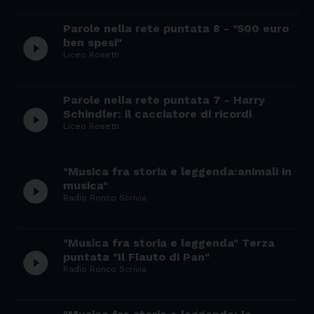
Parole nella rete puntata 8 - "500 euro
play_circle_filled
ben spesi"
Liceo Rosetti
Parole nella rete puntata 7 - Harry
play_circle_filled
Schindler: il cacciatore di ricordi
Liceo Rosetti
"Musica fra storia e leggenda:animali in
play_circle_filled
musica"
Radio Ronco Scrivia
"Musica fra storia e leggenda" Terza
play_circle_filled
puntata "Il Flauto di Pan"
Radio Ronco Scrivia