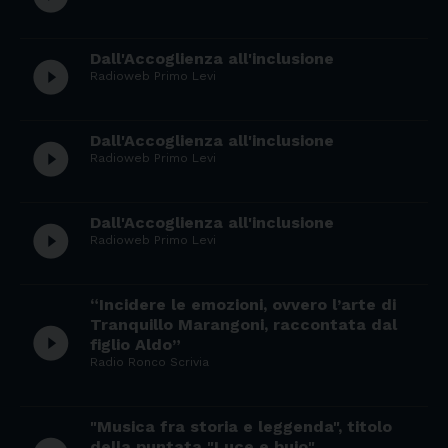
Dall'Accoglienza all'inclusione
play_circle_filled
Radioweb Primo Levi
Dall'Accoglienza all'inclusione
play_circle_filled
Radioweb Primo Levi
Dall'Accoglienza all'inclusione
play_circle_filled
Radioweb Primo Levi
“Incidere le emozioni, ovvero l’arte di
Tranquillo Marangoni, raccontata dal
play_circle_filled
figlio Aldo”
Radio Ronco Scrivia
"Musica fra storia e leggenda", titolo
della puntata "Luce e buio"