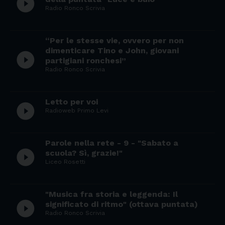
play_circle_filled
Radio Ronco Scrivia
“Per le stesse vie, ovvero per non
dimenticare Tino e John, giovani
play_circle_filled
partigiani ronchesi”
Radio Ronco Scrivia
Letto per voi
play_circle_filled
Radioweb Primo Levi
Parole nella rete - 9 - "Sabato a
play_circle_filled
scuola? Sì, grazie!"
Liceo Rosetti
"Musica fra storia e leggenda: Il
play_circle_filled
significato di ritmo" (ottava puntata)
Radio Ronco Scrivia