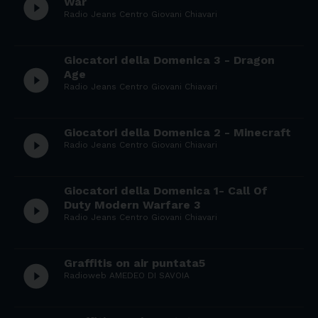
play_circle_filled
War
Radio Jeans Centro Giovani Chiavari
Giocatori della Domenica 3 - Dragon
play_circle_filled
Age
Radio Jeans Centro Giovani Chiavari
Giocatori della Domenica 2 - Minecraft
play_circle_filled
Radio Jeans Centro Giovani Chiavari
Giocatori della Domenica 1- Call Of
play_circle_filled
Duty Modern Warfare 3
Radio Jeans Centro Giovani Chiavari
Graffitis on air puntata5
play_circle_filled
Radioweb AMEDEO DI SAVOIA