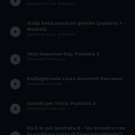
play_circle_filled
Radioweb C.A.G. di Rapallo
Italia bella mostrati gentile (puntata 1 -
play_circle_filled
Madrid)
Radioweb C.A.G. di Rapallo
Very Importan Day. Puntata 3
play_circle_filled
Radioweb Primo Levi
Radiogiornale Liceo Amoretti Sanremo
play_circle_filled
Radioweb Amoretti
Cuochi per forza. Puntata 3
play_circle_filled
Radioweb Primo Levi
Da lì in poi (puntata 6 -"Un incontro con
lo scrittore Carlo di Francescantonio")