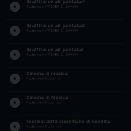
Graffitis on air puntata4
play_circle_filled
Radioweb AMEDEO DI SAVOIA
Graffitis on air puntata2
play_circle_filled
Radioweb AMEDEO DI SAVOIA
Graffitis on air puntata1
play_circle_filled
Radioweb AMEDEO DI SAVOIA
Cinema in musica
play_circle_filled
Radioweb Colombo
Cinema In Musica
play_circle_filled
Radioweb Colombo
festival 2012 classifiche di vendita
play_circle_filled
Radioweb Colombo