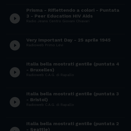
Prisma - Riflettendo a colori - Puntata
play_circle_filled
3 - Peer Education HIV Aids
Radio Jeans Centro Giovani Chiavari
Very Important Day - 25 aprile 1945
play_circle_filled
Radioweb Primo Levi
Italia bella mostrati gentile (puntata 4
play_circle_filled
- Bruxelles)
Radioweb C.A.G. di Rapallo
Italia bella mostrati gentile (puntata 3
play_circle_filled
- Bristol)
Radioweb C.A.G. di Rapallo
Italia bella mostrati gentile (puntata 2
- Seattle)