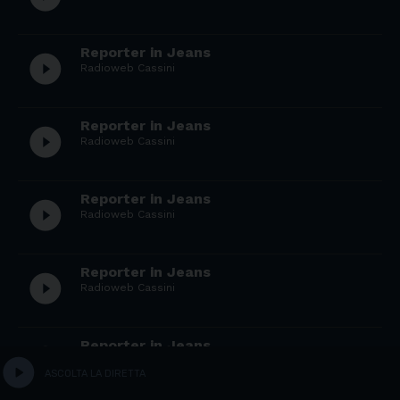
Reporter in Jeans
play_circle_filled
Radioweb Cassini
Reporter in Jeans
play_circle_filled
Radioweb Cassini
Reporter in Jeans
play_circle_filled
Radioweb Cassini
Reporter in Jeans
play_circle_filled
Radioweb Cassini
Reporter in Jeans
play_circle_filled
Radioweb San Giorgio
play_circle
ASCOLTA LA DIRETTA