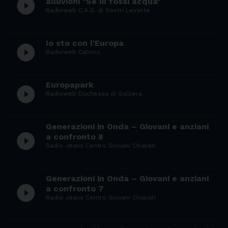
play_circle_filled
alluvioni "Se io fossi acqua"
Radioweb C.A.G. di Sestri Levante
Io sto con l'Europa
play_circle_filled
Radioweb Calvino
Europapark
play_circle_filled
Radioweb Duchessa di Galliera
Generazioni in Onda – Giovani e anziani
play_circle_filled
a confronto 8
Radio Jeans Centro Giovani Chiavari
Generazioni in Onda – Giovani e anziani
play_circle_filled
a confronto 7
Radio Jeans Centro Giovani Chiavari