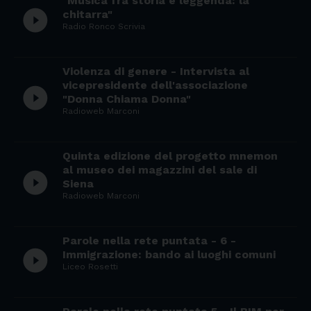
"Musica fra storia e leggenda: la
play_circle_filled
chitarra"
Radio Ronco Scrivia
Violenza di genere - Intervista al
vicepresidente dell'associazione
play_circle_filled
"Donna Chiama Donna"
Radioweb Marconi
Quinta edizione del progetto mnemon
al museo dei magazzini del sale di
play_circle_filled
Siena
Radioweb Marconi
Parole nella rete puntata - 6 -
play_circle_filled
Immigrazione: bando ai luoghi comuni
Liceo Rosetti