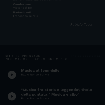
Conduzione
Victor del Re
Partecipanti
Francesco Gungui
Patrizia Tocci
GLI ALTRI PROGRAMMI -
Indice programmi
INFORMAZIONE E APPROFONDIMENTO
Musica al femminile
play_circle_filled
Radio Ronco Scrivia
"Musica fra storia e leggenda", titolo
play_circle_filled
della puntata:" Musica e cibo"
Radio Ronco Scrivia