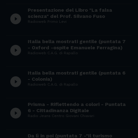
Presentazione del Libro "La falsa
play_circle_filled
scienza" del Prof. Silvano Fuso
Radioweb Primo Levi
Italia bella mostrati gentile (puntata 7
play_circle_filled
- Oxford -ospite Emanuele Ferragina)
Radioweb C.A.G. di Rapallo
Italia bella mostrati gentile (puntata 6
play_circle_filled
- Colonia)
Radioweb C.A.G. di Rapallo
Prisma - Riflettendo a colori - Puntata
play_circle_filled
6 - Cittadinanza Digitale
Radio Jeans Centro Giovani Chiavari
Da lì in poi (puntata 7 -"Il turismo