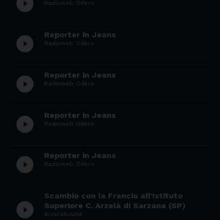
play_circle_filled
Radioweb Odero
Reporter in Jeans
play_circle_filled
Radioweb Odero
Reporter in Jeans
play_circle_filled
Radioweb Odero
Reporter in Jeans
play_circle_filled
Radioweb Odero
Reporter in Jeans
play_circle_filled
Radioweb Odero
Scambio con la Francia all'Istituto
play_circle_filled
Superiore C. Arzelà di Sarzana (SP)
ArzelàSound