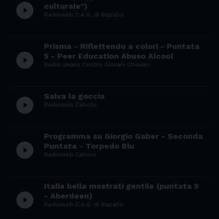
play_circle_filled
culturale")
Radioweb C.A.G. di Rapallo
Prisma - Riflettendo a colori - Puntata
play_circle_filled
5 - Peer Education Abuso Alcool
Radio Jeans Centro Giovani Chiavari
Salva la goccia
play_circle_filled
Radioweb Caboto
Programma su Giorgio Gaber - Seconda
play_circle_filled
Puntata - Torpedo Blu
Radioweb Calvino
Italia bella mostrati gentile (puntata 5
play_circle_filled
- Aberdeen)
Radioweb C.A.G. di Rapallo