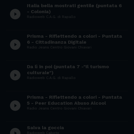
Italia bella mostrati gentile (puntata 6
play_circle_filled
- Colonia)
Radioweb C.A.G. di Rapallo
Prisma - Riflettendo a colori - Puntata
play_circle_filled
6 - Cittadinanza Digitale
Radio Jeans Centro Giovani Chiavari
Da lì in poi (puntata 7 -"Il turismo
play_circle_filled
culturale")
Radioweb C.A.G. di Rapallo
Prisma - Riflettendo a colori - Puntata
play_circle_filled
5 - Peer Education Abuso Alcool
Radio Jeans Centro Giovani Chiavari
Salva la goccia
play_circle_filled
Radioweb Caboto