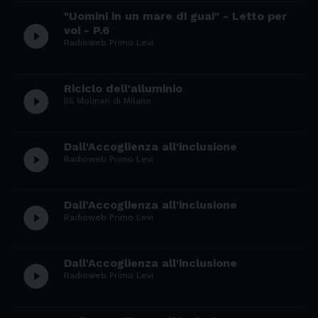
"Uomini in un mare di guai" - Letto per
play_circle_filled
voi - P.6
Radioweb Primo Levi
Riciclo dell'alluminio
play_circle_filled
IIS Molinari di Milano
Dall'Accoglienza all'inclusione
play_circle_filled
Radioweb Primo Levi
Dall'Accoglienza all'inclusione
play_circle_filled
Radioweb Primo Levi
Dall'Accoglienza all'inclusione
play_circle_filled
Radioweb Primo Levi