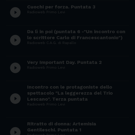
Cuochi per forza. Puntata 3
play_circle_filled
Radioweb Primo Levi
Da lì in poi (puntata 6 -"Un incontro con
play_circle_filled
lo scrittore Carlo di Francescantonio")
Radioweb C.A.G. di Rapallo
Very Important Day. Puntata 2
play_circle_filled
Radioweb Primo Levi
Incontro con le protagoniste dello
spettacolo "La leggerezza del Trio
play_circle_filled
Lescano". Terza puntata
Radioweb Primo Levi
Ritratto di donna: Artemisia
play_circle_filled
Gentileschi. Puntata 1