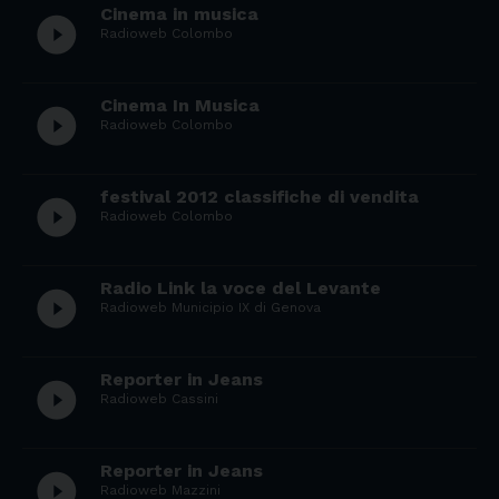
Cinema in musica
play_circle_filled
Radioweb Colombo
Cinema In Musica
play_circle_filled
Radioweb Colombo
festival 2012 classifiche di vendita
play_circle_filled
Radioweb Colombo
Radio Link la voce del Levante
play_circle_filled
Radioweb Municipio IX di Genova
Reporter in Jeans
play_circle_filled
Radioweb Cassini
Reporter in Jeans
play_circle_filled
Radioweb Mazzini