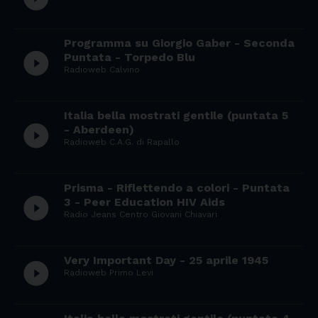
Programma su Giorgio Gaber - Seconda
play_circle_filled
Puntata - Torpedo Blu
Radioweb Calvino
Italia bella mostrati gentile (puntata 5
play_circle_filled
- Aberdeen)
Radioweb C.A.G. di Rapallo
Prisma - Riflettendo a colori - Puntata
play_circle_filled
3 - Peer Education HIV Aids
Radio Jeans Centro Giovani Chiavari
Very Important Day - 25 aprile 1945
play_circle_filled
Radioweb Primo Levi