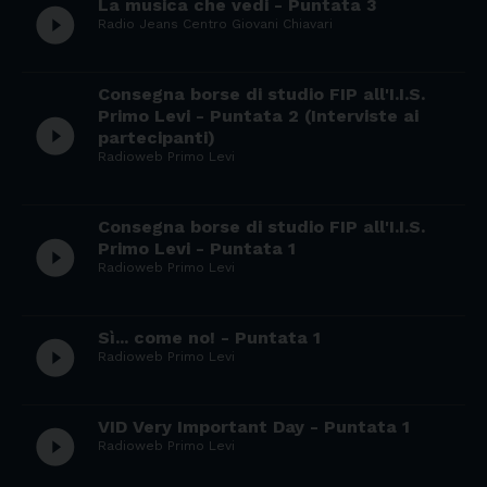
La musica che vedi - Puntata 3
play_circle_filled
Radio Jeans Centro Giovani Chiavari
Consegna borse di studio FIP all'I.I.S.
Primo Levi - Puntata 2 (Interviste ai
play_circle_filled
partecipanti)
Radioweb Primo Levi
Consegna borse di studio FIP all'I.I.S.
play_circle_filled
Primo Levi - Puntata 1
Radioweb Primo Levi
Sì... come no! - Puntata 1
play_circle_filled
Radioweb Primo Levi
VID Very Important Day - Puntata 1
play_circle_filled
Radioweb Primo Levi