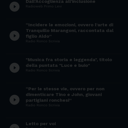
Dall'Accoglienza all'inclusione
play_circle_filled
Radioweb Primo Levi
“Incidere le emozioni, ovvero l’arte di
Tranquillo Marangoni, raccontata dal
play_circle_filled
figlio Aldo”
Radio Ronco Scrivia
"Musica fra storia e leggenda", titolo
play_circle_filled
della puntata "Luce e buio"
Radio Ronco Scrivia
“Per le stesse vie, ovvero per non
dimenticare Tino e John, giovani
play_circle_filled
partigiani ronchesi”
Radio Ronco Scrivia
Letto per voi