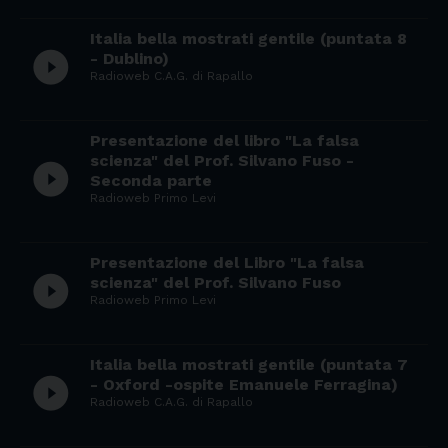
Italia bella mostrati gentile (puntata 8
play_circle_filled
- Dublino)
Radioweb C.A.G. di Rapallo
Presentazione del libro "La falsa
scienza" del Prof. Silvano Fuso -
play_circle_filled
Seconda parte
Radioweb Primo Levi
Presentazione del Libro "La falsa
play_circle_filled
scienza" del Prof. Silvano Fuso
Radioweb Primo Levi
Italia bella mostrati gentile (puntata 7
play_circle_filled
- Oxford -ospite Emanuele Ferragina)
Radioweb C.A.G. di Rapallo