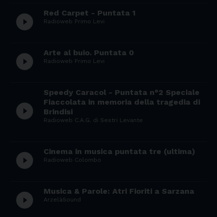
Red Carpet - Puntata 1
play_circle_filled
Radioweb Primo Levi
Arte al buio. Puntata 0
play_circle_filled
Radioweb Primo Levi
Speedy Caracol - Puntata n°2 Speciale
Fiaccolata in memoria della tragedia di
play_circle_filled
Brindisi
Radioweb C.A.G. di Sestri Levante
Cinema in musica puntata tre (ultima)
play_circle_filled
Radioweb Colombo
Musica & Parole: Atri Fioriti a Sarzana
play_circle_filled
ArzelàSound