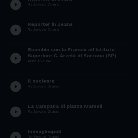
play_circle_filled
Radioweb Odero
Reporter in Jeans
play_circle_filled
Radioweb Odero
Scambio con la Francia all'Istituto
play_circle_filled
Superiore C. Arzelà di Sarzana (SP)
ArzelàSound
Il nucleare
play_circle_filled
Radioweb Grassi
La Campana di piazza Mameli
play_circle_filled
Radioweb Grassi
Immaginopoli
play_circle_filled
Radioweb Grassi