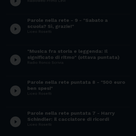
play_circle_filled
Radioweb Primo Levi
Parole nella rete - 9 - "Sabato a
play_circle_filled
scuola? Sì, grazie!"
Liceo Rosetti
"Musica fra storia e leggenda: Il
play_circle_filled
significato di ritmo" (ottava puntata)
Radio Ronco Scrivia
Parole nella rete puntata 8 - "500 euro
play_circle_filled
ben spesi"
Liceo Rosetti
Parole nella rete puntata 7 - Harry
play_circle_filled
Schindler: il cacciatore di ricordi
Liceo Rosetti