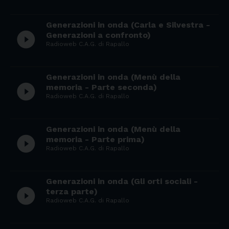
Generazioni in onda (Carla e Silvestra -
play_circle_filled
Generazioni a confronto)
Radioweb C.A.G. di Rapallo
Generazioni in onda (Menù della
play_circle_filled
memoria - Parte seconda)
Radioweb C.A.G. di Rapallo
Generazioni in onda (Menù della
play_circle_filled
memoria - Parte prima)
Radioweb C.A.G. di Rapallo
Generazioni in onda (Gli orti sociali -
play_circle_filled
terza parte)
Radioweb C.A.G. di Rapallo