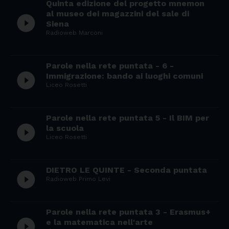
Quinta edizione del progetto mnemon
al museo dei magazzini del sale di
play_circle_filled
Siena
Radioweb Marconi
Parole nella rete puntata - 6 -
play_circle_filled
Immigrazione: bando ai luoghi comuni
Liceo Rosetti
Parole nella rete puntata 5 - Il BIM per
play_circle_filled
la scuola
Liceo Rosetti
DIETRO LE QUINTE - Seconda puntata
play_circle_filled
Radioweb Primo Levi
Parole nella rete puntata 3 - Erasmus+
play_circle_filled
e la matematica nell'arte