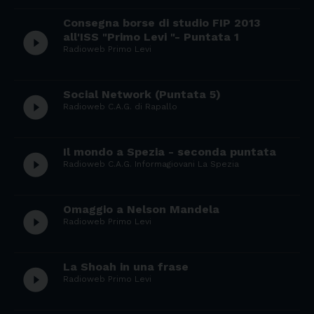
Consegna borse di studio FIP 2013
play_circle_filled
all'ISS "Primo Levi "- Puntata 1
Radioweb Primo Levi
Social Network (Puntata 5)
play_circle_filled
Radioweb C.A.G. di Rapallo
Il mondo a Spezia - seconda puntata
play_circle_filled
Radioweb C.A.G. Informagiovani La Spezia
Omaggio a Nelson Mandela
play_circle_filled
Radioweb Primo Levi
La Shoah in una frase
play_circle_filled
Radioweb Primo Levi