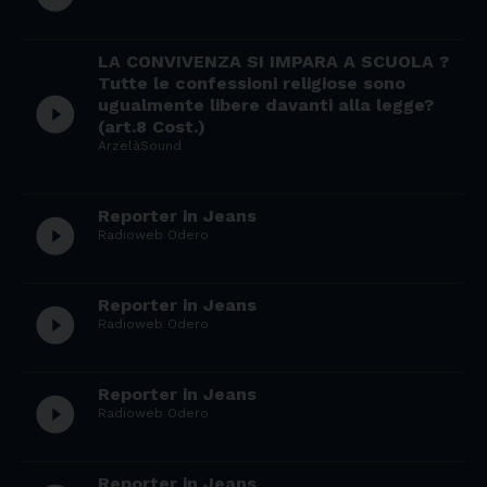
LA CONVIVENZA SI IMPARA A SCUOLA ?
Tutte le confessioni religiose sono
play_circle_filled
ugualmente libere davanti alla legge?
(art.8 Cost.)
ArzelàSound
Reporter in Jeans
play_circle_filled
Radioweb Odero
Reporter in Jeans
play_circle_filled
Radioweb Odero
Reporter in Jeans
play_circle_filled
Radioweb Odero
Reporter in Jeans