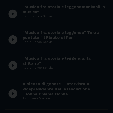
"Musica fra storia e leggenda:animali in
play_circle_filled
musica"
Radio Ronco Scrivia
"Musica fra storia e leggenda" Terza
play_circle_filled
puntata "Il Flauto di Pan"
Radio Ronco Scrivia
"Musica fra storia e leggenda: la
play_circle_filled
chitarra"
Radio Ronco Scrivia
Violenza di genere - Intervista al
vicepresidente dell'associazione
play_circle_filled
"Donna Chiama Donna"
Radioweb Marconi