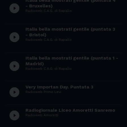
Italia bella mostrati gentile (puntata 4
play_circle_filled
- Bruxelles)
Radioweb C.A.G. di Rapallo
Italia bella mostrati gentile (puntata 3
play_circle_filled
- Bristol)
Radioweb C.A.G. di Rapallo
Italia bella mostrati gentile (puntata 1 -
play_circle_filled
Madrid)
Radioweb C.A.G. di Rapallo
Very Importan Day. Puntata 3
play_circle_filled
Radioweb Primo Levi
Radiogiornale Liceo Amoretti Sanremo
play_circle_filled
Radioweb Amoretti