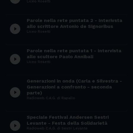
Liceo Rosetti
Parole nella rete puntata 2 - Interivsta
play_circle_filled
allo scrittore Antonio de Signoribus
Liceo Rosetti
Parole nella rete puntata 1 - Intervista
play_circle_filled
allo scultore Paolo Annibali
Liceo Rosetti
Generazioni in onda (Carla e Silvestra -
Generazioni a confronto - seconda
play_circle_filled
parte)
Radioweb C.A.G. di Rapallo
Speciale Festival Andersen Sestri
play_circle_filled
Levante - Festa della Solidarietà
Radioweb C.A.G. di Sestri Levante