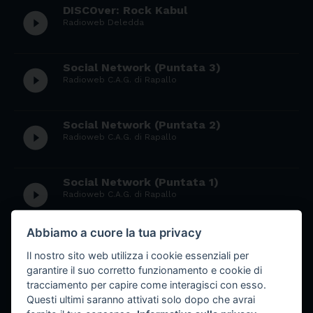
DISCOver: Rock Kabul
play_circle_filled
Radioweb Deledda
Social Network (Puntata 3)
play_circle_filled
Radioweb C.A.G. di Rapallo
Social Network (Puntata 2)
play_circle_filled
Radioweb C.A.G. di Rapallo
Social Network (Puntata 1)
play_circle_filled
Radioweb C.A.G. di Rapallo
Abbiamo a cuore la tua privacy
Social Network (Puntata 0)
play_circle_filled
Radioweb C.A.G. di Rapallo
Il nostro sito web utilizza i cookie essenziali per
garantire il suo corretto funzionamento e cookie di
tracciamento per capire come interagisci con esso.
Italia bella mostrati gentile (puntata 12
Questi ultimi saranno attivati solo dopo che avrai
- Crema - "Quelli che sono qui")