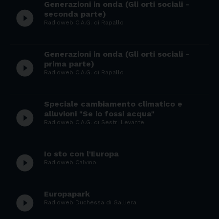
Generazioni in onda (Gli orti sociali -
play_circle_filled
seconda parte)
Radioweb C.A.G. di Rapallo
Generazioni in onda (Gli orti sociali -
play_circle_filled
prima parte)
Radioweb C.A.G. di Rapallo
Speciale cambiamento climatico e
play_circle_filled
alluvioni "Se io fossi acqua"
Radioweb C.A.G. di Sestri Levante
Io sto con l'Europa
play_circle_filled
Radioweb Calvino
Europapark
play_circle_filled
Radioweb Duchessa di Galliera