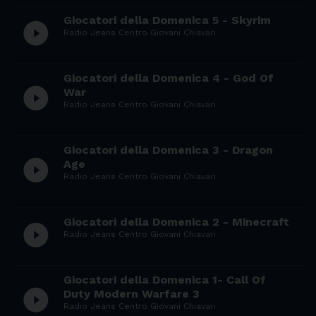
Giocatori della Domenica 5 - Skyrim
play_circle_filled
Radio Jeans Centro Giovani Chiavari
Giocatori della Domenica 4 - God Of
play_circle_filled
War
Radio Jeans Centro Giovani Chiavari
Giocatori della Domenica 3 - Dragon
play_circle_filled
Age
Radio Jeans Centro Giovani Chiavari
Giocatori della Domenica 2 - Minecraft
play_circle_filled
Radio Jeans Centro Giovani Chiavari
Giocatori della Domenica 1- Call Of
play_circle_filled
Duty Modern Warfare 3
Radio Jeans Centro Giovani Chiavari