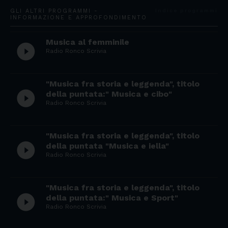
GLI ALTRI PROGRAMMI -
Indice programmi
INFORMAZIONE E APPROFONDIMENTO
Musica al femminile
play_circle_filled
Radio Ronco Scrivia
"Musica fra storia e leggenda", titolo
play_circle_filled
della puntata:" Musica e cibo"
Radio Ronco Scrivia
"Musica fra storia e leggenda", titolo
play_circle_filled
della puntata "Musica e iella"
Radio Ronco Scrivia
"Musica fra storia e leggenda", titolo
play_circle_filled
della puntata:" Musica e Sport"
Radio Ronco Scrivia