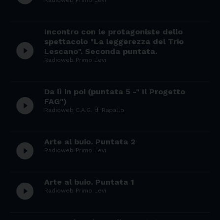
Radioweb Primo Levi
Incontro con le protagoniste dello
spettacolo "La leggerezza del Trio
play_circle_filled
Lescano". Seconda puntata.
Radioweb Primo Levi
Da lì in poi (puntata 5 -" Il Progetto
play_circle_filled
FAG")
Radioweb C.A.G. di Rapallo
Arte al buio. Puntata 2
play_circle_filled
Radioweb Primo Levi
Arte al buio. Puntata 1
play_circle_filled
Radioweb Primo Levi