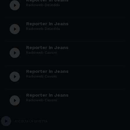
play_circle_filled
Radioweb Deledda
Reporter in Jeans
play_circle_filled
Radioweb Deledda
Reporter in Jeans
play_circle_filled
Radioweb Cassini
Reporter in Jeans
play_circle_filled
Radioweb Cassini
Reporter in Jeans
play_circle_filled
Radioweb Cassini
play_circle
Reporter in Jeans
play_circle_filled
ASCOLTA LA DIRETTA
Radioweb Cassini