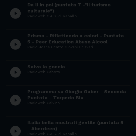
Da lì in poi (puntata 7 -"Il turismo
play_circle_filled
culturale")
Radioweb C.A.G. di Rapallo
Prisma - Riflettendo a colori - Puntata
play_circle_filled
5 - Peer Education Abuso Alcool
Radio Jeans Centro Giovani Chiavari
Salva la goccia
play_circle_filled
Radioweb Caboto
Programma su Giorgio Gaber - Seconda
play_circle_filled
Puntata - Torpedo Blu
Radioweb Calvino
Italia bella mostrati gentile (puntata 5
play_circle_filled
- Aberdeen)
Radioweb C.A.G. di Rapallo