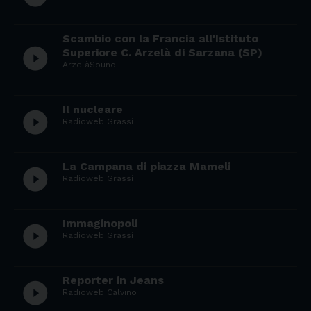
Scambio con la Francia all'Istituto
play_circle_filled
Superiore C. Arzelà di Sarzana (SP)
ArzelàSound
Il nucleare
play_circle_filled
Radioweb Grassi
La Campana di piazza Mameli
play_circle_filled
Radioweb Grassi
Immaginopoli
play_circle_filled
Radioweb Grassi
Reporter in Jeans
play_circle_filled
Radioweb Calvino