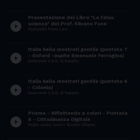
Presentazione del Libro "La falsa
play_circle_filled
scienza" del Prof. Silvano Fuso
Radioweb Primo Levi
Italia bella mostrati gentile (puntata 7
play_circle_filled
- Oxford -ospite Emanuele Ferragina)
Radioweb C.A.G. di Rapallo
Italia bella mostrati gentile (puntata 6
play_circle_filled
- Colonia)
Radioweb C.A.G. di Rapallo
Prisma - Riflettendo a colori - Puntata
play_circle_filled
6 - Cittadinanza Digitale
Radio Jeans Centro Giovani Chiavari