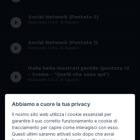
Social Network (Puntata 2)
play_circle_filled
Radioweb C.A.G. di Rapallo
Social Network (Puntata 1)
play_circle_filled
Radioweb C.A.G. di Rapallo
Italia bella mostrati gentile (puntata 12
play_circle_filled
- Crema - "Quelli che sono qui")
Radioweb C.A.G. di Rapallo
Italia bella mostrati gentile (puntata 11
Abbiamo a cuore la tua privacy
play_circle_filled
- Jyväskilä - Finlandia)
Radioweb C.A.G. di Rapallo
Il nostro sito web utilizza i cookie essenziali per
garantire il suo corretto funzionamento e cookie di
tracciamento per capire come interagisci con esso.
Italia bella mostrati gentile (the best
Questi ultimi saranno attivati solo dopo che avrai
of)