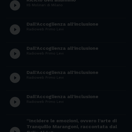
play_circle_filled
IIS Molinari di Milano
Dall'Accoglienza all'inclusione
play_circle_filled
Radioweb Primo Levi
Dall'Accoglienza all'inclusione
play_circle_filled
Radioweb Primo Levi
Dall'Accoglienza all'inclusione
play_circle_filled
Radioweb Primo Levi
Dall'Accoglienza all'inclusione
play_circle_filled
Radioweb Primo Levi
“Incidere le emozioni, ovvero l’arte di
Tranquillo Marangoni, raccontata dal