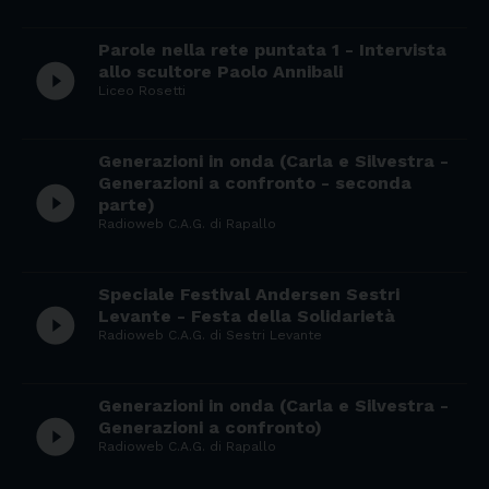
Parole nella rete puntata 1 - Intervista
play_circle_filled
allo scultore Paolo Annibali
Liceo Rosetti
Generazioni in onda (Carla e Silvestra -
Generazioni a confronto - seconda
play_circle_filled
parte)
Radioweb C.A.G. di Rapallo
Speciale Festival Andersen Sestri
play_circle_filled
Levante - Festa della Solidarietà
Radioweb C.A.G. di Sestri Levante
Generazioni in onda (Carla e Silvestra -
play_circle_filled
Generazioni a confronto)
Radioweb C.A.G. di Rapallo