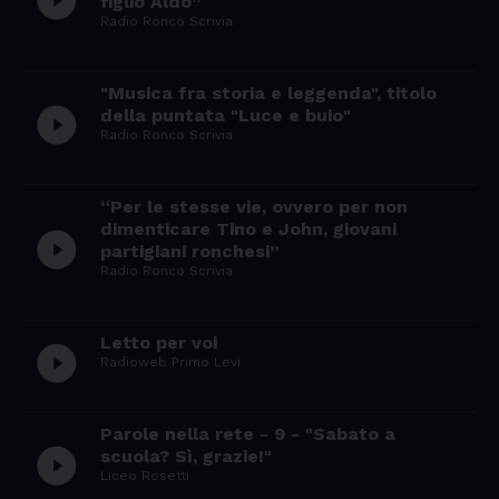
play_circle_filled
figlio Aldo”
Radio Ronco Scrivia
"Musica fra storia e leggenda", titolo
play_circle_filled
della puntata "Luce e buio"
Radio Ronco Scrivia
“Per le stesse vie, ovvero per non
dimenticare Tino e John, giovani
play_circle_filled
partigiani ronchesi”
Radio Ronco Scrivia
Letto per voi
play_circle_filled
Radioweb Primo Levi
Parole nella rete - 9 - "Sabato a
play_circle_filled
scuola? Sì, grazie!"
Liceo Rosetti