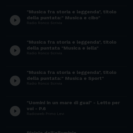
"Musica fra storia e leggenda", titolo
play_circle_filled
della puntata:" Musica e cibo"
Radio Ronco Scrivia
"Musica fra storia e leggenda", titolo
play_circle_filled
della puntata "Musica e iella"
Radio Ronco Scrivia
"Musica fra storia e leggenda", titolo
play_circle_filled
della puntata:" Musica e Sport"
Radio Ronco Scrivia
"Uomini in un mare di guai" - Letto per
play_circle_filled
voi - P.6
Radioweb Primo Levi
Riciclo dell'alluminio