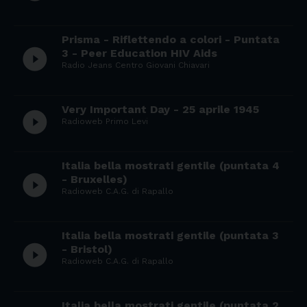
Prisma - Riflettendo a colori - Puntata
play_circle_filled
3 - Peer Education HIV Aids
Radio Jeans Centro Giovani Chiavari
Very Important Day - 25 aprile 1945
play_circle_filled
Radioweb Primo Levi
Italia bella mostrati gentile (puntata 4
play_circle_filled
- Bruxelles)
Radioweb C.A.G. di Rapallo
Italia bella mostrati gentile (puntata 3
play_circle_filled
- Bristol)
Radioweb C.A.G. di Rapallo
Italia bella mostrati gentile (puntata 2