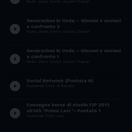
Radio Jeans Centro Giovani Chiavari
Generazioni in Onda – Giovani e anziani
play_circle_filled
a confronto 2
Radio Jeans Centro Giovani Chiavari
Generazioni in Onda – Giovani e anziani
play_circle_filled
a confronto 1
Radio Jeans Centro Giovani Chiavari
Social Network (Puntata 6)
play_circle_filled
Radioweb C.A.G. di Rapallo
Consegna borse di studio FIP 2013
play_circle_filled
all'ISS "Primo Levi "- Puntata 1
Radioweb Primo Levi