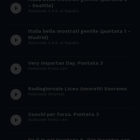
play_circle_filled
- Seattle)
Radioweb C.A.G. di Rapallo
Italia bella mostrati gentile (puntata 1 -
play_circle_filled
Madrid)
Radioweb C.A.G. di Rapallo
Very Importan Day. Puntata 3
play_circle_filled
Radioweb Primo Levi
Radiogiornale Liceo Amoretti Sanremo
play_circle_filled
Radioweb Amoretti
Cuochi per forza. Puntata 3
play_circle_filled
Radioweb Primo Levi
Da lì in poi (puntata 6 -"Un incontro con