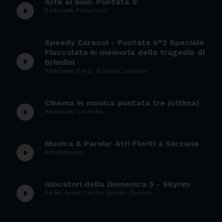
Arte al buio. Puntata 0
play_circle_filled
Radioweb Primo Levi
Speedy Caracol - Puntata n°2 Speciale
Fiaccolata in memoria della tragedia di
play_circle_filled
Brindisi
Radioweb C.A.G. di Sestri Levante
Cinema in musica puntata tre (ultima)
play_circle_filled
Radioweb Colombo
Musica & Parole: Atri Fioriti a Sarzana
play_circle_filled
ArzelàSound
Giocatori della Domenica 5 - Skyrim
play_circle_filled
Radio Jeans Centro Giovani Chiavari