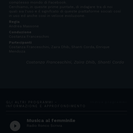
complesso mondo di Facebook.
Cerchiamo, in queste prime puntate, di indagare tra di noi
quali sia l'uso e il signifcato di queste piattaforme sociali così
in uso ed anche così in veloce evoluzione.
Regia
Andrea Massone
Conduzione
Costanza Franceschini
Partecipanti
Costanza Franceschini, Zaira Dhib, Shanti Corda, Enrique
Mendoza
Costanza Franceschini, Zaira Dhib, Shanti Corda
GLI ALTRI PROGRAMMI -
Indice programmi
INFORMAZIONE E APPROFONDIMENTO
Musica al femminile
play_circle_filled
Radio Ronco Scrivia