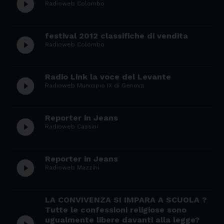
play_circle_filled
Radioweb Colombo
festival 2012 classifiche di vendita
play_circle_filled
Radioweb Colombo
Radio Link la voce del Levante
play_circle_filled
Radioweb Municipio IX di Genova
Reporter in Jeans
play_circle_filled
Radioweb Cassini
Reporter in Jeans
play_circle_filled
Radioweb Mazzini
LA CONVIVENZA SI IMPARA A SCUOLA ?
Tutte le confessioni religiose sono
ugualmente libere davanti alla legge?