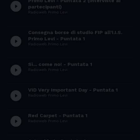
Primo Levi - Puntata 2 (Interviste ai
play_circle_filled
partecipanti)
Radioweb Primo Levi
Consegna borse di studio FIP all'I.I.S.
play_circle_filled
Primo Levi - Puntata 1
Radioweb Primo Levi
Sì... come no! - Puntata 1
play_circle_filled
Radioweb Primo Levi
VID Very Important Day - Puntata 1
play_circle_filled
Radioweb Primo Levi
Red Carpet - Puntata 1
play_circle_filled
Radioweb Primo Levi