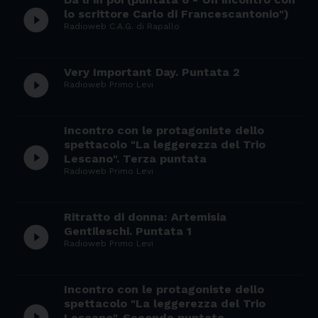
play_circle_filled
lo scrittore Carlo di Francescantonio")
Radioweb C.A.G. di Rapallo
Very Important Day. Puntata 2
play_circle_filled
Radioweb Primo Levi
Incontro con le protagoniste dello
spettacolo "La leggerezza del Trio
play_circle_filled
Lescano". Terza puntata
Radioweb Primo Levi
Ritratto di donna: Artemisia
play_circle_filled
Gentileschi. Puntata 1
Radioweb Primo Levi
Incontro con le protagoniste dello
spettacolo "La leggerezza del Trio
play_circle_filled
Lescano". Seconda puntata.