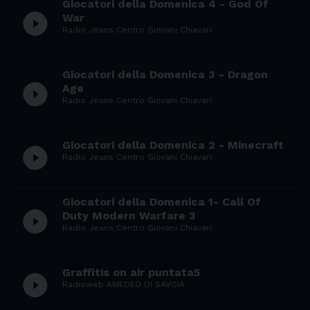
Giocatori della Domenica 4 - God Of
play_circle_filled
War
Radio Jeans Centro Giovani Chiavari
Giocatori della Domenica 3 - Dragon
play_circle_filled
Age
Radio Jeans Centro Giovani Chiavari
Giocatori della Domenica 2 - Minecraft
play_circle_filled
Radio Jeans Centro Giovani Chiavari
Giocatori della Domenica 1- Call Of
play_circle_filled
Duty Modern Warfare 3
Radio Jeans Centro Giovani Chiavari
Graffitis on air puntata5
play_circle_filled
Radioweb AMEDEO DI SAVOIA