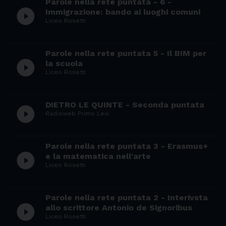
Parole nella rete puntata - 6 -
play_circle_filled
Immigrazione: bando ai luoghi comuni
Liceo Rosetti
Parole nella rete puntata 5 - Il BIM per
play_circle_filled
la scuola
Liceo Rosetti
DIETRO LE QUINTE - Seconda puntata
play_circle_filled
Radioweb Primo Levi
Parole nella rete puntata 3 - Erasmus+
play_circle_filled
e la matematica nell'arte
Liceo Rosetti
Parole nella rete puntata 2 - Interivsta
play_circle_filled
allo scrittore Antonio de Signoribus
Liceo Rosetti