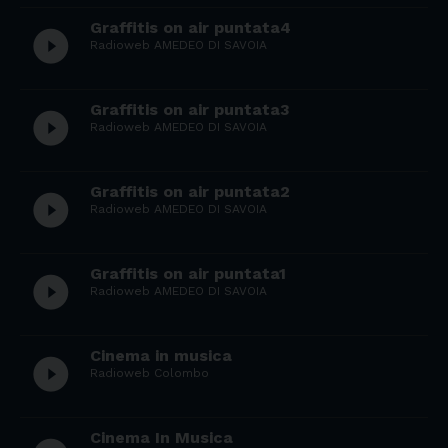
Graffitis on air puntata4
play_circle_filled
Radioweb AMEDEO DI SAVOIA
Graffitis on air puntata3
play_circle_filled
Radioweb AMEDEO DI SAVOIA
Graffitis on air puntata2
play_circle_filled
Radioweb AMEDEO DI SAVOIA
Graffitis on air puntata1
play_circle_filled
Radioweb AMEDEO DI SAVOIA
Cinema in musica
play_circle_filled
Radioweb Colombo
Cinema In Musica