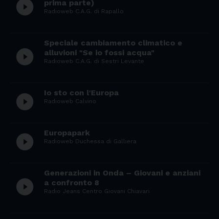
play_circle_filled
prima parte)
Radioweb C.A.G. di Rapallo
Speciale cambiamento climatico e
play_circle_filled
alluvioni "Se io fossi acqua"
Radioweb C.A.G. di Sestri Levante
Io sto con l'Europa
play_circle_filled
Radioweb Calvino
Europapark
play_circle_filled
Radioweb Duchessa di Galliera
Generazioni in Onda – Giovani e anziani
play_circle_filled
a confronto 8
Radio Jeans Centro Giovani Chiavari