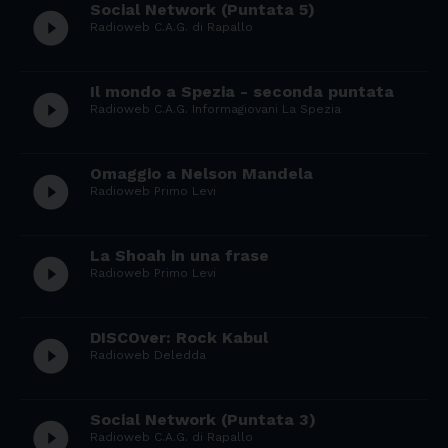
Social Network (Puntata 5)
play_circle_filled
Radioweb C.A.G. di Rapallo
Il mondo a Spezia - seconda puntata
play_circle_filled
Radioweb C.A.G. Informagiovani La Spezia
Omaggio a Nelson Mandela
play_circle_filled
Radioweb Primo Levi
La Shoah in una frase
play_circle_filled
Radioweb Primo Levi
DISCOver: Rock Kabul
play_circle_filled
Radioweb Deledda
Social Network (Puntata 3)
play_circle_filled
Radioweb C.A.G. di Rapallo