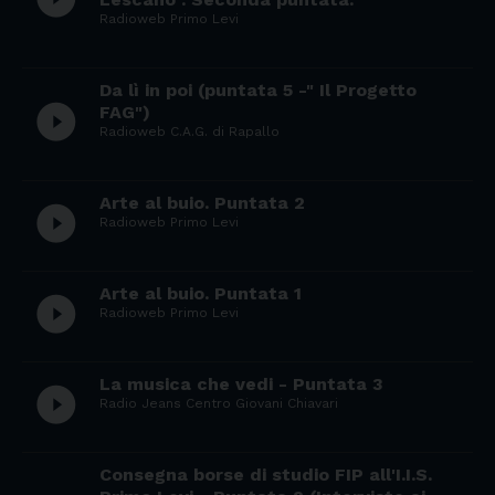
Radioweb Primo Levi
Da lì in poi (puntata 5 -" Il Progetto
play_circle_filled
FAG")
Radioweb C.A.G. di Rapallo
Arte al buio. Puntata 2
play_circle_filled
Radioweb Primo Levi
Arte al buio. Puntata 1
play_circle_filled
Radioweb Primo Levi
La musica che vedi - Puntata 3
play_circle_filled
Radio Jeans Centro Giovani Chiavari
Consegna borse di studio FIP all'I.I.S.