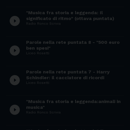
"Musica fra storia e leggenda: Il
play_circle_filled
significato di ritmo" (ottava puntata)
Radio Ronco Scrivia
Parole nella rete puntata 8 - "500 euro
play_circle_filled
ben spesi"
Liceo Rosetti
Parole nella rete puntata 7 - Harry
play_circle_filled
Schindler: il cacciatore di ricordi
Liceo Rosetti
"Musica fra storia e leggenda:animali in
play_circle_filled
musica"
Radio Ronco Scrivia