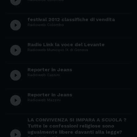
play_circle_filled
festival 2012 classifiche di vendita
play_circle_filled
Radioweb Colombo
Radio Link la voce del Levante
play_circle_filled
Radioweb Municipio IX di Genova
Reporter in Jeans
play_circle_filled
Radioweb Cassini
Reporter in Jeans
play_circle_filled
Radioweb Mazzini
LA CONVIVENZA SI IMPARA A SCUOLA ?
Tutte le confessioni religiose sono
play_circle_filled
ugualmente libere davanti alla legge?