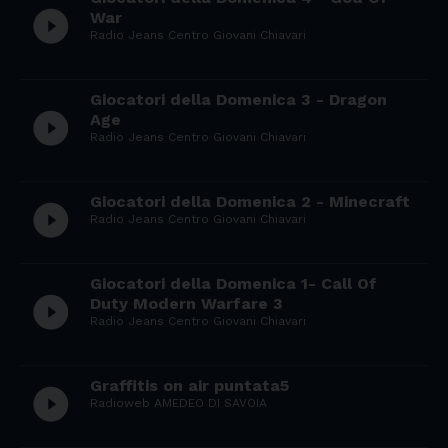
play_circle_filled
War
Radio Jeans Centro Giovani Chiavari
Giocatori della Domenica 3 - Dragon
play_circle_filled
Age
Radio Jeans Centro Giovani Chiavari
Giocatori della Domenica 2 - Minecraft
play_circle_filled
Radio Jeans Centro Giovani Chiavari
Giocatori della Domenica 1- Call Of
play_circle_filled
Duty Modern Warfare 3
Radio Jeans Centro Giovani Chiavari
Graffitis on air puntata5
play_circle_filled
Radioweb AMEDEO DI SAVOIA