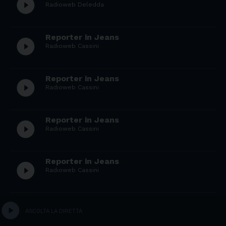
play_circle_filled
Radioweb Deledda
Reporter in Jeans
play_circle_filled
Radioweb Cassini
Reporter in Jeans
play_circle_filled
Radioweb Cassini
Reporter in Jeans
play_circle_filled
Radioweb Cassini
Reporter in Jeans
play_circle_filled
Radioweb Cassini
Reporter in Jeans
play_circle
play_circle_filled
ASCOLTA LA DIRETTA
Radioweb San Giorgio