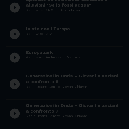
play_circle_filled
alluvioni "Se io fossi acqua"
Radioweb C.A.G. di Sestri Levante
Io sto con l'Europa
play_circle_filled
Radioweb Calvino
Europapark
play_circle_filled
Radioweb Duchessa di Galliera
Generazioni in Onda – Giovani e anziani
play_circle_filled
a confronto 8
Radio Jeans Centro Giovani Chiavari
Generazioni in Onda – Giovani e anziani
play_circle_filled
a confronto 7
Radio Jeans Centro Giovani Chiavari