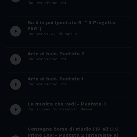
Radioweb Primo Levi
Da lì in poi (puntata 5 -" Il Progetto
play_circle_filled
FAG")
Radioweb C.A.G. di Rapallo
Arte al buio. Puntata 2
play_circle_filled
Radioweb Primo Levi
Arte al buio. Puntata 1
play_circle_filled
Radioweb Primo Levi
La musica che vedi - Puntata 3
play_circle_filled
Radio Jeans Centro Giovani Chiavari
Consegna borse di studio FIP all'I.I.S.
Primo Levi - Puntata 2 (Interviste ai