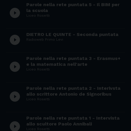
Parole nella rete puntata 5 - Il BIM per
play_circle_filled
la scuola
Liceo Rosetti
DIETRO LE QUINTE - Seconda puntata
play_circle_filled
Radioweb Primo Levi
Parole nella rete puntata 3 - Erasmus+
play_circle_filled
e la matematica nell'arte
Liceo Rosetti
Parole nella rete puntata 2 - Interivsta
play_circle_filled
allo scrittore Antonio de Signoribus
Liceo Rosetti
Parole nella rete puntata 1 - Intervista
play_circle_filled
allo scultore Paolo Annibali
Liceo Rosetti