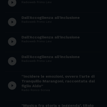
play_circle_filled
Radioweb Primo Levi
Dall'Accoglienza all'inclusione
play_circle_filled
Radioweb Primo Levi
Dall'Accoglienza all'inclusione
play_circle_filled
Radioweb Primo Levi
Dall'Accoglienza all'inclusione
play_circle_filled
Radioweb Primo Levi
“Incidere le emozioni, ovvero l’arte di
Tranquillo Marangoni, raccontata dal
play_circle_filled
figlio Aldo”
Radio Ronco Scrivia
"Musica fra storia e leggenda", titolo