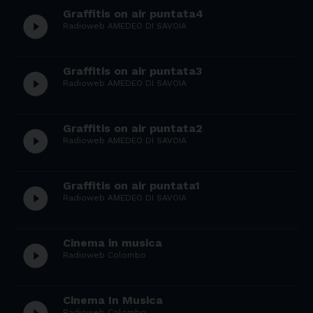
Graffitis on air puntata4
play_circle_filled
Radioweb AMEDEO DI SAVOIA
Graffitis on air puntata3
play_circle_filled
Radioweb AMEDEO DI SAVOIA
Graffitis on air puntata2
play_circle_filled
Radioweb AMEDEO DI SAVOIA
Graffitis on air puntata1
play_circle_filled
Radioweb AMEDEO DI SAVOIA
Cinema in musica
play_circle_filled
Radioweb Colombo
Cinema In Musica
Radioweb Colombo