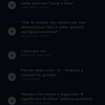
play_circle_filled
della puntata "Luce e buio"
Radio Ronco Scrivia
“Per le stesse vie, ovvero per non
dimenticare Tino e John, giovani
play_circle_filled
partigiani ronchesi”
Radio Ronco Scrivia
Letto per voi
play_circle_filled
Radioweb Primo Levi
Parole nella rete - 9 - "Sabato a
play_circle_filled
scuola? Sì, grazie!"
Liceo Rosetti
"Musica fra storia e leggenda: Il
play_circle_filled
significato di ritmo" (ottava puntata)
Radio Ronco Scrivia