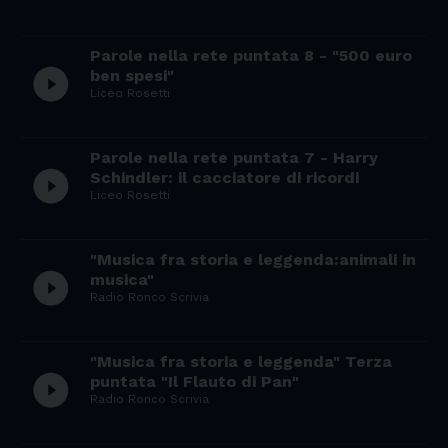
Parole nella rete puntata 8 - "500 euro
play_circle_filled
ben spesi"
Liceo Rosetti
Parole nella rete puntata 7 - Harry
play_circle_filled
Schindler: il cacciatore di ricordi
Liceo Rosetti
"Musica fra storia e leggenda:animali in
play_circle_filled
musica"
Radio Ronco Scrivia
"Musica fra storia e leggenda" Terza
play_circle_filled
puntata "Il Flauto di Pan"
Radio Ronco Scrivia