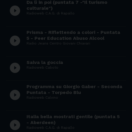
Da lì in poi (puntata 7 -"Il turismo
play_circle_filled
culturale")
Radioweb C.A.G. di Rapallo
Prisma - Riflettendo a colori - Puntata
play_circle_filled
5 - Peer Education Abuso Alcool
Radio Jeans Centro Giovani Chiavari
Salva la goccia
play_circle_filled
Radioweb Caboto
Programma su Giorgio Gaber - Seconda
play_circle_filled
Puntata - Torpedo Blu
Radioweb Calvino
Italia bella mostrati gentile (puntata 5
play_circle_filled
- Aberdeen)
Radioweb C.A.G. di Rapallo