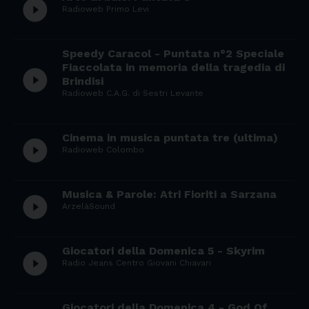
play_circle_filled
Radioweb Primo Levi
Speedy Caracol - Puntata n°2 Speciale
Fiaccolata in memoria della tragedia di
play_circle_filled
Brindisi
Radioweb C.A.G. di Sestri Levante
Cinema in musica puntata tre (ultima)
play_circle_filled
Radioweb Colombo
Musica & Parole: Atri Fioriti a Sarzana
play_circle_filled
ArzelàSound
Giocatori della Domenica 5 - Skyrim
play_circle_filled
Radio Jeans Centro Giovani Chiavari
Giocatori della Domenica 4 - God Of