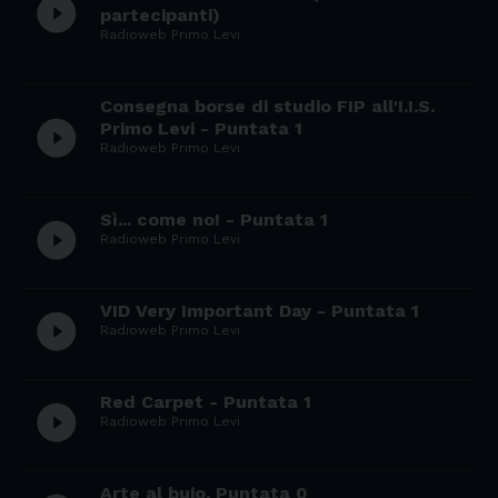
play_circle_filled
partecipanti)
Radioweb Primo Levi
Consegna borse di studio FIP all'I.I.S.
play_circle_filled
Primo Levi - Puntata 1
Radioweb Primo Levi
Sì... come no! - Puntata 1
play_circle_filled
Radioweb Primo Levi
VID Very Important Day - Puntata 1
play_circle_filled
Radioweb Primo Levi
Red Carpet - Puntata 1
play_circle_filled
Radioweb Primo Levi
Arte al buio. Puntata 0