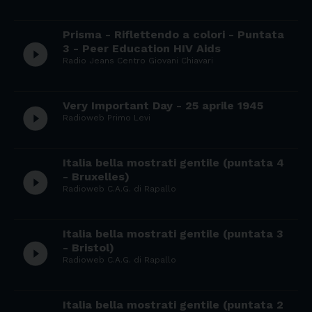
Prisma - Riflettendo a colori - Puntata
play_circle_filled
3 - Peer Education HIV Aids
Radio Jeans Centro Giovani Chiavari
Very Important Day - 25 aprile 1945
play_circle_filled
Radioweb Primo Levi
Italia bella mostrati gentile (puntata 4
play_circle_filled
- Bruxelles)
Radioweb C.A.G. di Rapallo
Italia bella mostrati gentile (puntata 3
play_circle_filled
- Bristol)
Radioweb C.A.G. di Rapallo
Italia bella mostrati gentile (puntata 2