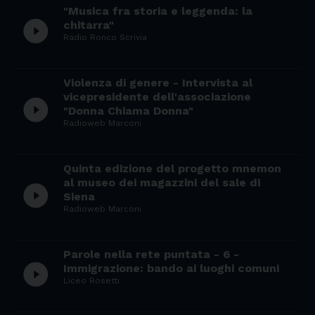
"Musica fra storia e leggenda: la
play_circle_filled
chitarra"
Radio Ronco Scrivia
Violenza di genere - Intervista al
vicepresidente dell'associazione
play_circle_filled
"Donna Chiama Donna"
Radioweb Marconi
Quinta edizione del progetto mnemon
al museo dei magazzini del sale di
play_circle_filled
Siena
Radioweb Marconi
Parole nella rete puntata - 6 -
play_circle_filled
Immigrazione: bando ai luoghi comuni
Liceo Rosetti