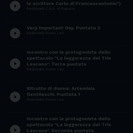
play_circle_filled
lo scrittore Carlo di Francescantonio")
Radioweb C.A.G. di Rapallo
Very Important Day. Puntata 2
play_circle_filled
Radioweb Primo Levi
Incontro con le protagoniste dello
spettacolo "La leggerezza del Trio
play_circle_filled
Lescano". Terza puntata
Radioweb Primo Levi
Ritratto di donna: Artemisia
play_circle_filled
Gentileschi. Puntata 1
Radioweb Primo Levi
Incontro con le protagoniste dello
spettacolo "La leggerezza del Trio
play_circle_filled
Lescano". Seconda puntata.