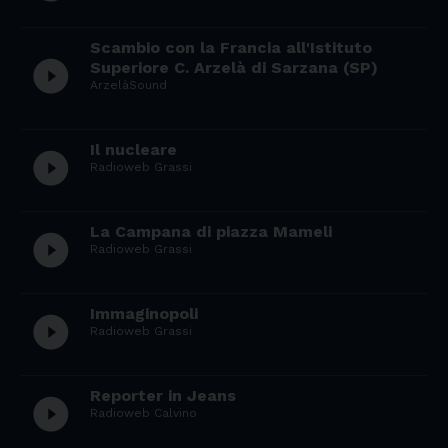
Scambio con la Francia all'Istituto
play_circle_filled
Superiore C. Arzelà di Sarzana (SP)
ArzelàSound
Il nucleare
play_circle_filled
Radioweb Grassi
La Campana di piazza Mameli
play_circle_filled
Radioweb Grassi
Immaginopoli
play_circle_filled
Radioweb Grassi
Reporter in Jeans
play_circle_filled
Radioweb Calvino