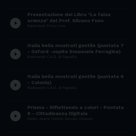
Presentazione del Libro "La falsa
play_circle_filled
scienza" del Prof. Silvano Fuso
Radioweb Primo Levi
Italia bella mostrati gentile (puntata 7
play_circle_filled
- Oxford -ospite Emanuele Ferragina)
Radioweb C.A.G. di Rapallo
Italia bella mostrati gentile (puntata 6
play_circle_filled
- Colonia)
Radioweb C.A.G. di Rapallo
Prisma - Riflettendo a colori - Puntata
play_circle_filled
6 - Cittadinanza Digitale
Radio Jeans Centro Giovani Chiavari