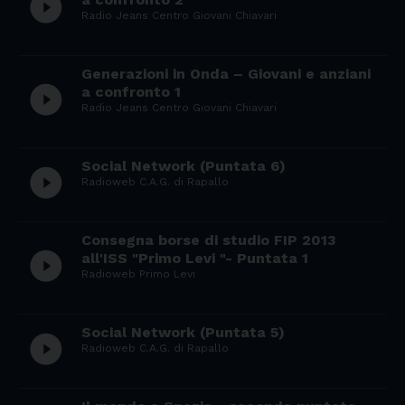
play_circle_filled
Radio Jeans Centro Giovani Chiavari
Generazioni in Onda – Giovani e anziani
play_circle_filled
a confronto 1
Radio Jeans Centro Giovani Chiavari
Social Network (Puntata 6)
play_circle_filled
Radioweb C.A.G. di Rapallo
Consegna borse di studio FIP 2013
play_circle_filled
all'ISS "Primo Levi "- Puntata 1
Radioweb Primo Levi
Social Network (Puntata 5)
play_circle_filled
Radioweb C.A.G. di Rapallo