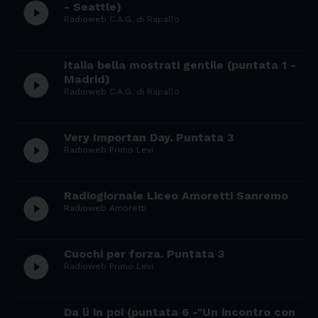
play_circle_filled
- Seattle)
Radioweb C.A.G. di Rapallo
Italia bella mostrati gentile (puntata 1 -
play_circle_filled
Madrid)
Radioweb C.A.G. di Rapallo
Very Importan Day. Puntata 3
play_circle_filled
Radioweb Primo Levi
Radiogiornale Liceo Amoretti Sanremo
play_circle_filled
Radioweb Amoretti
Cuochi per forza. Puntata 3
play_circle_filled
Radioweb Primo Levi
Da lì in poi (puntata 6 -"Un incontro con