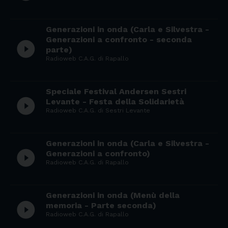
Generazioni in onda (Carla e Silvestra -
Generazioni a confronto - seconda
play_circle_filled
parte)
Radioweb C.A.G. di Rapallo
Speciale Festival Andersen Sestri
play_circle_filled
Levante - Festa della Solidarietà
Radioweb C.A.G. di Sestri Levante
Generazioni in onda (Carla e Silvestra -
play_circle_filled
Generazioni a confronto)
Radioweb C.A.G. di Rapallo
Generazioni in onda (Menù della
play_circle_filled
memoria - Parte seconda)
Radioweb C.A.G. di Rapallo