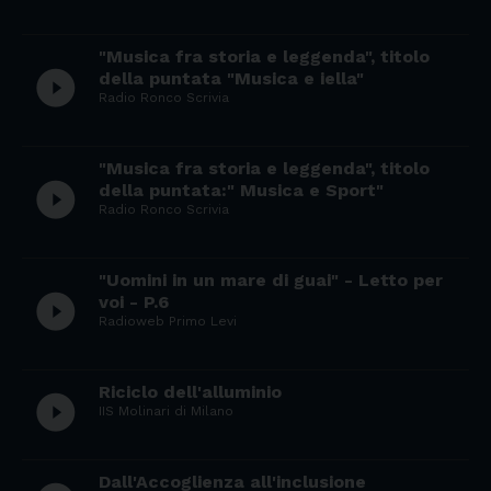
"Musica fra storia e leggenda", titolo
play_circle_filled
della puntata "Musica e iella"
Radio Ronco Scrivia
"Musica fra storia e leggenda", titolo
play_circle_filled
della puntata:" Musica e Sport"
Radio Ronco Scrivia
"Uomini in un mare di guai" - Letto per
play_circle_filled
voi - P.6
Radioweb Primo Levi
Riciclo dell'alluminio
play_circle_filled
IIS Molinari di Milano
Dall'Accoglienza all'inclusione