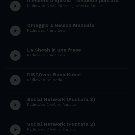
Il mondo a Spezia - seconda puntata
play_circle_filled
Radioweb C.A.G. Informagiovani La Spezia
Omaggio a Nelson Mandela
play_circle_filled
Radioweb Primo Levi
La Shoah in una frase
play_circle_filled
Radioweb Primo Levi
DISCOver: Rock Kabul
play_circle_filled
Radioweb Deledda
Social Network (Puntata 3)
play_circle_filled
Radioweb C.A.G. di Rapallo
Social Network (Puntata 2)
play_circle_filled
Radioweb C.A.G. di Rapallo