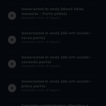
Generazioni in onda (Menù della
play_circle_filled
memoria - Parte prima)
Radioweb C.A.G. di Rapallo
Generazioni in onda (Gli orti sociali -
play_circle_filled
terza parte)
Radioweb C.A.G. di Rapallo
Generazioni in onda (Gli orti sociali -
play_circle_filled
seconda parte)
Radioweb C.A.G. di Rapallo
Generazioni in onda (Gli orti sociali -
play_circle_filled
prima parte)
Radioweb C.A.G. di Rapallo
Speciale cambiamento climatico e