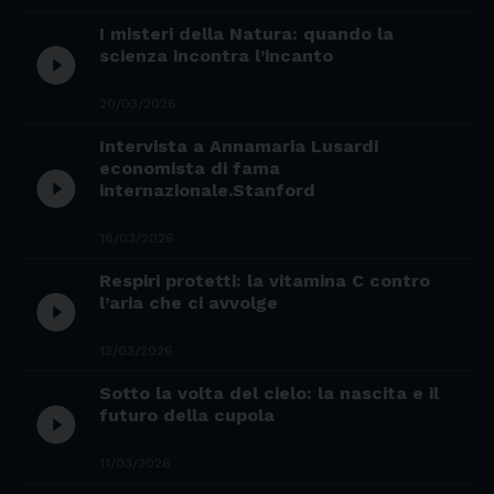
I misteri della Natura: quando la
play_circle_filled
scienza incontra l’incanto
20/03/2026
Intervista a Annamaria Lusardi
economista di fama
play_circle_filled
internazionale.Stanford
18/03/2026
Respiri protetti: la vitamina C contro
play_circle_filled
l’aria che ci avvolge
13/03/2026
Sotto la volta del cielo: la nascita e il
play_circle_filled
futuro della cupola
11/03/2026