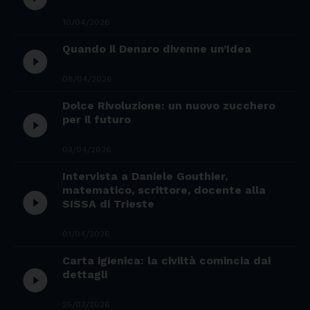
10/04/2026
Quando il Denaro divenne un’Idea
play_circle_filled
08/04/2026
Dolce Rivoluzione: un nuovo zucchero
play_circle_filled
per il futuro
03/04/2026
Intervista a Daniele Gouthier,
matematico, scrittore, docente alla
play_circle_filled
SISSA di Trieste
01/04/2026
Carta igienica: la civiltà comincia dai
play_circle_filled
dettagli
25/03/2026