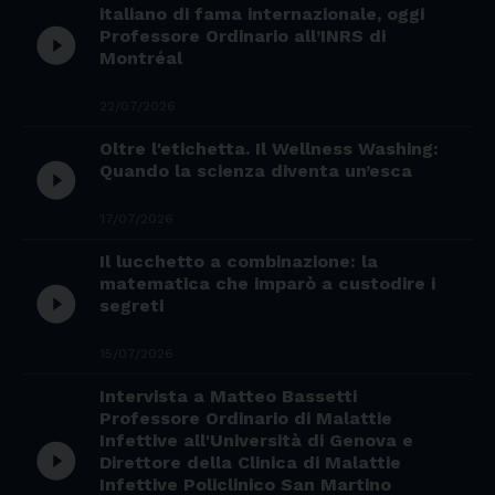
italiano di fama internazionale, oggi
play_circle_filled
Professore Ordinario all’INRS di
Montréal
22/07/2026
Oltre l'etichetta. Il Wellness Washing:
play_circle_filled
Quando la scienza diventa un’esca
17/07/2026
Il lucchetto a combinazione: la
matematica che imparò a custodire i
play_circle_filled
segreti
15/07/2026
Intervista a Matteo Bassetti
Professore Ordinario di Malattie
Infettive all'Università di Genova e
play_circle_filled
Direttore della Clinica di Malattie
Infettive Policlinico San Martino