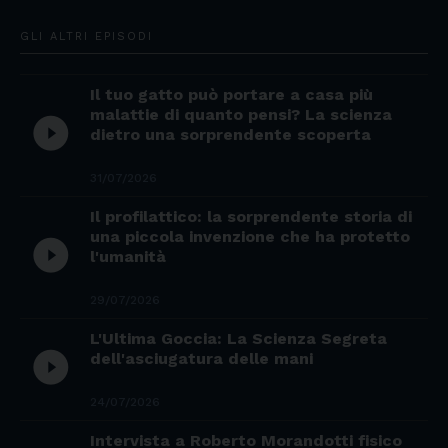
GLI ALTRI EPISODI
Il tuo gatto può portare a casa più
malattie di quanto pensi? La scienza
play_circle_filled
dietro una sorprendente scoperta
31/07/2026
Il profilattico: la sorprendente storia di
una piccola invenzione che ha protetto
play_circle_filled
l'umanità
29/07/2026
L'Ultima Goccia: La Scienza Segreta
play_circle_filled
dell'asciugatura delle mani
24/07/2026
Intervista a Roberto Morandotti fisico