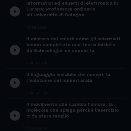
informatici ed esperti di elettronica in
play_circle_filled
Europa: Professore ordinario
all’Università di Bologna
10/06/2026
Il mistero dei colori: come gli scienziati
hanno completato una teoria iniziata
play_circle_filled
da Schrödinger un secolo fa
05/06/2026
Il linguaggio invisibile dei numeri: la
play_circle_filled
rivoluzione dei numeri arabi
03/06/2026
Il movimento che cambia l’umore: la
molecola che spiega perché l’esercizio
play_circle_filled
ci fa stare meglio
29/05/2026