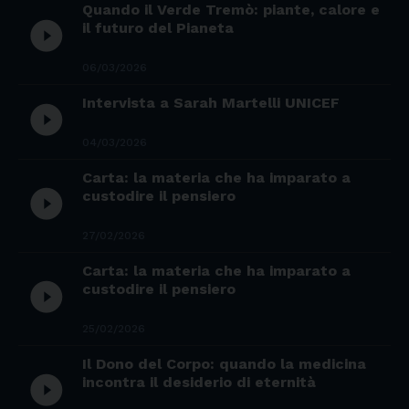
Quando il Verde Tremò: piante, calore e
play_circle_filled
il futuro del Pianeta
06/03/2026
Intervista a Sarah Martelli UNICEF
play_circle_filled
04/03/2026
Carta: la materia che ha imparato a
play_circle_filled
custodire il pensiero
27/02/2026
Carta: la materia che ha imparato a
play_circle_filled
custodire il pensiero
25/02/2026
Il Dono del Corpo: quando la medicina
play_circle_filled
incontra il desiderio di eternità