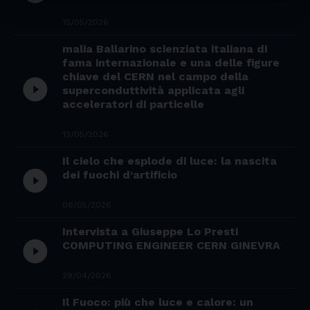
15/05/2026
malia Ballarino scienziata italiana di
fama internazionale e una delle figure
chiave del CERN nel campo della
play_circle_filled
superconduttività applicata agli
acceleratori di particelle
13/05/2026
Il cielo che esplode di luce: la nascita
play_circle_filled
dei fuochi d’artificio
06/05/2026
Intervista a Giuseppe Lo Presti
play_circle_filled
COMPUTING ENGINEER CERN GINEVRA
29/04/2026
Il Fuoco: più che luce e calore: un