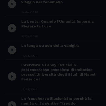
play_circle_filled
viaggio nel fenomeno
24/04/2026
La Lente: Quando l’Umanità Imparò a
play_circle_filled
Piegare la Luce
22/04/2026
La lunga strada della vaniglia
play_circle_filled
17/04/2026
Intervista a Fanny Ficuciello
professoressa associata di Robotica
play_circle_filled
pressol'Università degli Studi di Napoli
Federico II
15/04/2026
La freschezza illusionista: perché la
play_circle_filled
menta ci fa sentire “freddo”