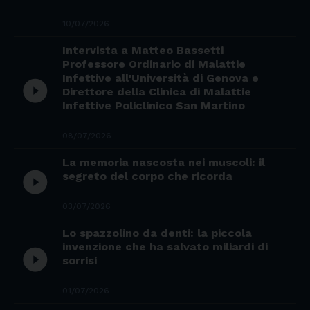
10/07/2026
Intervista a Matteo Bassetti
Professore Ordinario di Malattie
Infettive all'Università di Genova e
play_circle_filled
Direttore della Clinica di Malattie
Infettive Policlinico San Martino
08/07/2026
La memoria nascosta nei muscoli: il
play_circle_filled
segreto del corpo che ricorda
03/07/2026
Lo spazzolino da denti: la piccola
invenzione che ha salvato miliardi di
play_circle_filled
sorrisi
01/07/2026