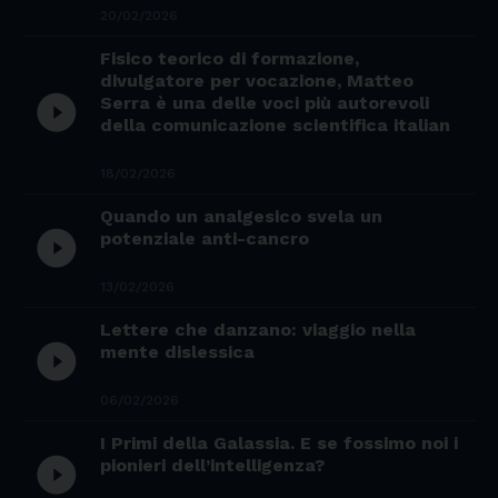
20/02/2026
Fisico teorico di formazione,
divulgatore per vocazione, Matteo
play_circle_filled
Serra è una delle voci più autorevoli
della comunicazione scientifica italian
18/02/2026
Quando un analgesico svela un
play_circle_filled
potenziale anti-cancro
13/02/2026
Lettere che danzano: viaggio nella
play_circle_filled
mente dislessica
06/02/2026
I Primi della Galassia. E se fossimo noi i
play_circle_filled
pionieri dell’intelligenza?