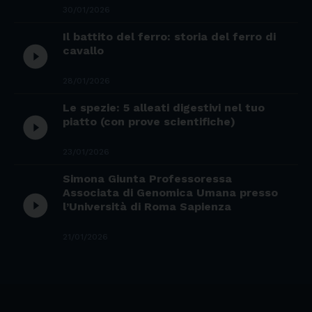
30/01/2026
Il battito del ferro: storia del ferro di
play_circle_filled
cavallo
28/01/2026
Le spezie: 5 alleati digestivi nel tuo
play_circle_filled
piatto (con prove scientifiche)
23/01/2026
Simona Giunta Professoressa
Associata di Genomica Umana presso
play_circle_filled
l’Università di Roma Sapienza
21/01/2026