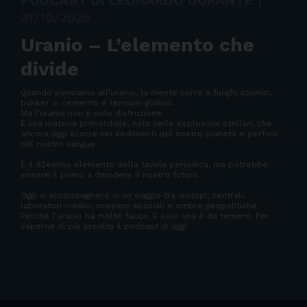
PODCAST DI LEONARDO DURANTE
|
31/10/2025
Uranio – L’elemento che
divide
Quando pensiamo all’uranio, la mente corre a funghi atomici,
bunker in cemento e tensioni globali.
Ma l’uranio non è solo distruzione.
È una materia primordiale, nata nelle esplosioni stellari, che
ancora oggi scorre nei sedimenti del nostro pianeta e perfino
nel nostro sangue.
È il 92esimo elemento della tavola periodica, ma potrebbe
essere il primo a decidere il nostro futuro.
Oggi vi accompagnerò in un viaggio tra isotopi, centrali,
laboratori medici, missioni spaziali e ombre geopolitiche.
Perché l’uranio ha molte facce. E solo una è da temere. Per
saperne di più ascolta il podcast di oggi