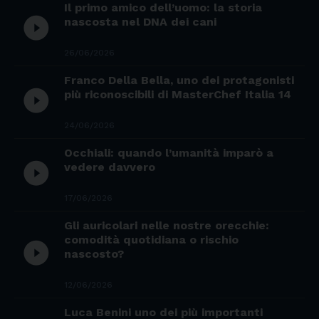
Il primo amico dell’uomo: la storia
play_circle_filled
nascosta nel DNA dei cani
26/06/2026
Franco Della Bella, uno dei protagonisti
play_circle_filled
più riconoscibili di MasterChef Italia 14
24/06/2026
Occhiali: quando l’umanità imparò a
play_circle_filled
vedere davvero
17/06/2026
Gli auricolari nelle nostre orecchie:
comodità quotidiana o rischio
play_circle_filled
nascosto?
12/06/2026
Luca Benini uno dei più importanti