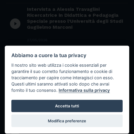
Intervista a Alessia Travaglini
Ricercatrice in Didattica e Pedagogia
play_circle_filled
Speciale presso l’Università degli Studi
Guglielmo Marconi
27/05/2026
La bevanda inattesa: il segreto
Abbiamo a cuore la tua privacy
semplice che può aiutare la
play_circle_filled
concentrazione dei gamer
Il nostro sito web utilizza i cookie essenziali per
garantire il suo corretto funzionamento e cookie di
22/05/2026
tracciamento per capire come interagisci con esso.
Questi ultimi saranno attivati solo dopo che avrai
Il tuono della polvere: la nascita del
fornito il tuo consenso.
Informativa sulla privacy
play_circle_filled
cannone e la rivoluzione della guerra
Accetta tutti
20/05/2026
Il mistero del sesamo nero: superfood
Modifica preferenze
miracoloso o semplice ingrediente
play_circle_filled
nutriente?