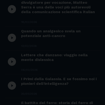
divulgatore per vocazione, Matteo
play_circle_filled
Serra è una delle voci più autorevoli
della comunicazione scientifica italian
18/02/2026
Quando un analgesico svela un
play_circle_filled
potenziale anti-cancro
13/02/2026
Lettere che danzano: viaggio nella
play_circle_filled
mente dislessica
06/02/2026
I Primi della Galassia. E se fossimo noi i
play_circle_filled
pionieri dell’intelligenza?
30/01/2026
Il battito del ferro: storia del ferro di