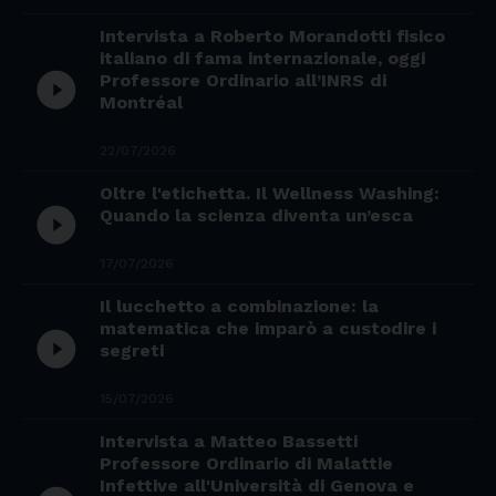
Intervista a Roberto Morandotti fisico
italiano di fama internazionale, oggi
play_circle_filled
Professore Ordinario all’INRS di
Montréal
22/07/2026
Oltre l'etichetta. Il Wellness Washing:
play_circle_filled
Quando la scienza diventa un’esca
17/07/2026
Il lucchetto a combinazione: la
matematica che imparò a custodire i
play_circle_filled
segreti
15/07/2026
Intervista a Matteo Bassetti
Professore Ordinario di Malattie
Infettive all'Università di Genova e