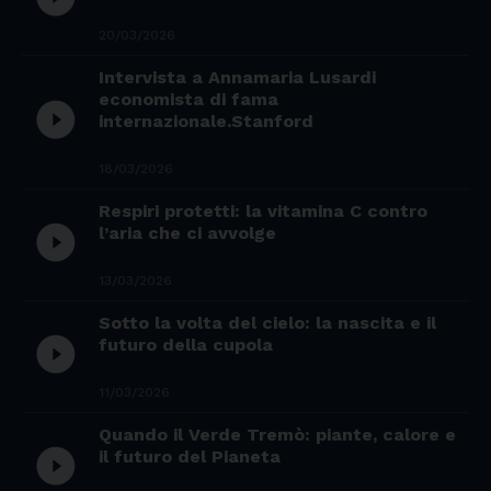
20/03/2026
Intervista a Annamaria Lusardi
economista di fama
play_circle_filled
internazionale.Stanford
18/03/2026
Respiri protetti: la vitamina C contro
play_circle_filled
l’aria che ci avvolge
13/03/2026
Sotto la volta del cielo: la nascita e il
play_circle_filled
futuro della cupola
11/03/2026
Quando il Verde Tremò: piante, calore e
play_circle_filled
il futuro del Pianeta