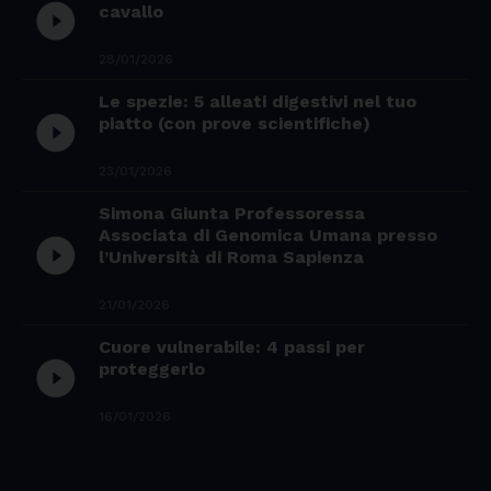
play_circle_filled
cavallo
28/01/2026
Le spezie: 5 alleati digestivi nel tuo
play_circle_filled
piatto (con prove scientifiche)
23/01/2026
Simona Giunta Professoressa
Associata di Genomica Umana presso
play_circle_filled
l’Università di Roma Sapienza
21/01/2026
Cuore vulnerabile: 4 passi per
play_circle_filled
proteggerlo
16/01/2026