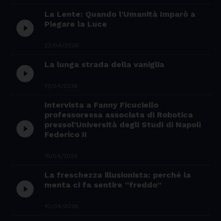
La Lente: Quando l’Umanità Imparò a
play_circle_filled
Piegare la Luce
22/04/2026
La lunga strada della vaniglia
play_circle_filled
17/04/2026
Intervista a Fanny Ficuciello
professoressa associata di Robotica
play_circle_filled
pressol'Università degli Studi di Napoli
Federico II
15/04/2026
La freschezza illusionista: perché la
play_circle_filled
menta ci fa sentire “freddo”
10/04/2026