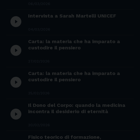
06/03/2026
Intervista a Sarah Martelli UNICEF
play_circle_filled
04/03/2026
Carta: la materia che ha imparato a
play_circle_filled
custodire il pensiero
27/02/2026
Carta: la materia che ha imparato a
play_circle_filled
custodire il pensiero
25/02/2026
Il Dono del Corpo: quando la medicina
play_circle_filled
incontra il desiderio di eternità
20/02/2026
Fisico teorico di formazione,