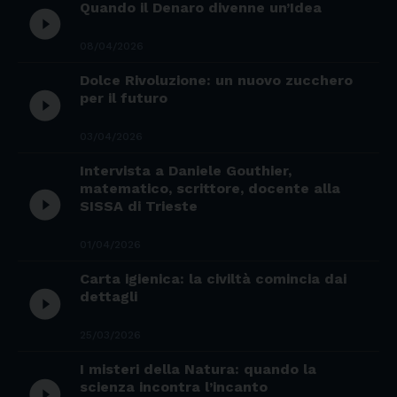
Quando il Denaro divenne un’Idea
play_circle_filled
08/04/2026
Dolce Rivoluzione: un nuovo zucchero
play_circle_filled
per il futuro
03/04/2026
Intervista a Daniele Gouthier,
matematico, scrittore, docente alla
play_circle_filled
SISSA di Trieste
01/04/2026
Carta igienica: la civiltà comincia dai
play_circle_filled
dettagli
25/03/2026
I misteri della Natura: quando la
play_circle_filled
scienza incontra l’incanto