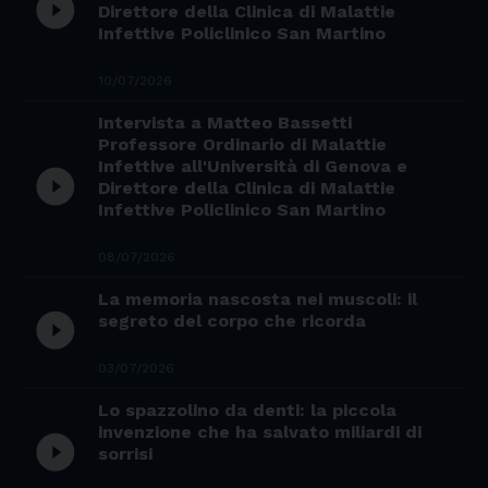
play_circle_filled
Direttore della Clinica di Malattie
Infettive Policlinico San Martino
10/07/2026
Intervista a Matteo Bassetti
Professore Ordinario di Malattie
Infettive all'Università di Genova e
play_circle_filled
Direttore della Clinica di Malattie
Infettive Policlinico San Martino
08/07/2026
La memoria nascosta nei muscoli: il
play_circle_filled
segreto del corpo che ricorda
03/07/2026
Lo spazzolino da denti: la piccola
invenzione che ha salvato miliardi di
play_circle_filled
sorrisi