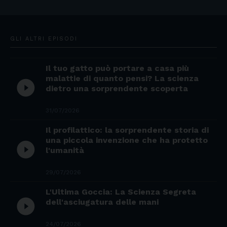
GLI ALTRI EPISODI
Il tuo gatto può portare a casa più
malattie di quanto pensi? La scienza
play_circle_filled
dietro una sorprendente scoperta
31/07/2026
Il profilattico: la sorprendente storia di
una piccola invenzione che ha protetto
play_circle_filled
l'umanità
29/07/2026
L'Ultima Goccia: La Scienza Segreta
play_circle_filled
dell'asciugatura delle mani
24/07/2026