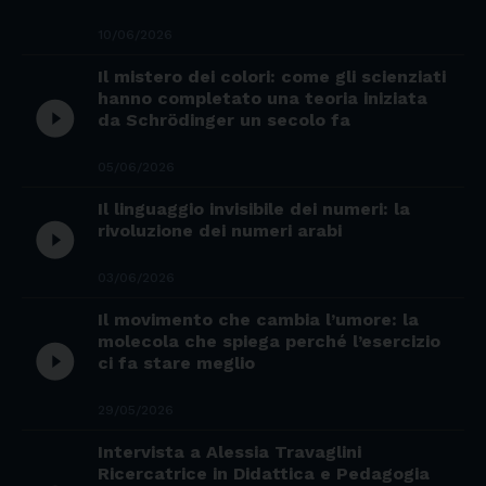
10/06/2026
Il mistero dei colori: come gli scienziati
hanno completato una teoria iniziata
play_circle_filled
da Schrödinger un secolo fa
05/06/2026
Il linguaggio invisibile dei numeri: la
play_circle_filled
rivoluzione dei numeri arabi
03/06/2026
Il movimento che cambia l’umore: la
molecola che spiega perché l’esercizio
play_circle_filled
ci fa stare meglio
29/05/2026
Intervista a Alessia Travaglini
Ricercatrice in Didattica e Pedagogia