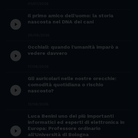
01/07/2026
Il primo amico dell’uomo: la storia
play_circle_filled
nascosta nel DNA dei cani
26/06/2026
Occhiali: quando l’umanità imparò a
play_circle_filled
vedere davvero
17/06/2026
Gli auricolari nelle nostre orecchie:
comodità quotidiana o rischio
play_circle_filled
nascosto?
12/06/2026
Luca Benini uno dei più importanti
informatici ed esperti di elettronica in
play_circle_filled
Europa: Professore ordinario
all’Università di Bologna