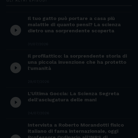
GLI ALTRI EPISODI
Il tuo gatto può portare a casa più
malattie di quanto pensi? La scienza
play_circle_filled
dietro una sorprendente scoperta
31/07/2026
Il profilattico: la sorprendente storia di
una piccola invenzione che ha protetto
play_circle_filled
l'umanità
29/07/2026
L'Ultima Goccia: La Scienza Segreta
play_circle_filled
dell'asciugatura delle mani
24/07/2026
Intervista a Roberto Morandotti fisico
italiano di fama internazionale, oggi
Professore Ordinario all’INRS di