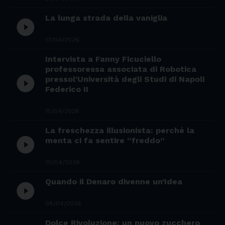
La lunga strada della vaniglia
play_circle_filled
17/04/2026
Intervista a Fanny Ficuciello
professoressa associata di Robotica
play_circle_filled
pressol'Università degli Studi di Napoli
Federico II
15/04/2026
La freschezza illusionista: perché la
play_circle_filled
menta ci fa sentire “freddo”
10/04/2026
Quando il Denaro divenne un’Idea
play_circle_filled
08/04/2026
Dolce Rivoluzione: un nuovo zucchero