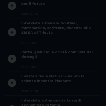
play_circle_filled
per il futuro
03/04/2026
Intervista a Daniele Gouthier,
matematico, scrittore, docente alla
play_circle_filled
SISSA di Trieste
01/04/2026
Carta igienica: la civiltà comincia dai
play_circle_filled
dettagli
25/03/2026
I misteri della Natura: quando la
play_circle_filled
scienza incontra l’incanto
20/03/2026
Intervista a Annamaria Lusardi
economista di fama