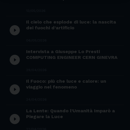
13/05/2026
Il cielo che esplode di luce: la nascita
play_circle_filled
dei fuochi d’artificio
06/05/2026
Intervista a Giuseppe Lo Presti
play_circle_filled
COMPUTING ENGINEER CERN GINEVRA
29/04/2026
Il Fuoco: più che luce e calore: un
play_circle_filled
viaggio nel fenomeno
24/04/2026
La Lente: Quando l’Umanità Imparò a
play_circle_filled
Piegare la Luce
22/04/2026