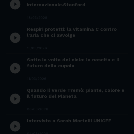
play_circle_filled
internazionale.Stanford
18/03/2026
Respiri protetti: la vitamina C contro
play_circle_filled
l’aria che ci avvolge
13/03/2026
Sotto la volta del cielo: la nascita e il
play_circle_filled
futuro della cupola
11/03/2026
Quando il Verde Tremò: piante, calore e
play_circle_filled
il futuro del Pianeta
06/03/2026
Intervista a Sarah Martelli UNICEF
play_circle_filled
04/03/2026