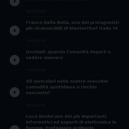
play_circle_filled
26/06/2026
Franco Della Bella, uno dei protagonisti
play_circle_filled
più riconoscibili di MasterChef Italia 14
24/06/2026
Occhiali: quando l’umanità imparò a
play_circle_filled
vedere davvero
17/06/2026
Gli auricolari nelle nostre orecchie:
comodità quotidiana o rischio
play_circle_filled
nascosto?
12/06/2026
Luca Benini uno dei più importanti
informatici ed esperti di elettronica in
Europa: Professore ordinario