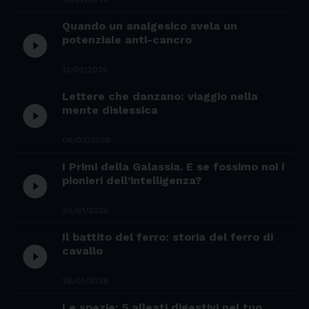
Quando un analgesico svela un
play_circle_filled
potenziale anti-cancro
13/02/2026
Lettere che danzano: viaggio nella
play_circle_filled
mente dislessica
06/02/2026
I Primi della Galassia. E se fossimo noi i
play_circle_filled
pionieri dell’intelligenza?
30/01/2026
Il battito del ferro: storia del ferro di
play_circle_filled
cavallo
28/01/2026
Le spezie: 5 alleati digestivi nel tuo