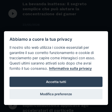
La bevanda inattesa: il segreto
semplice che può aiutare la
play_circle_filled
concentrazione dei gamer
22/05/2026
Il tuono della polvere: la nascita del
play_circle_filled
Abbiamo a cuore la tua privacy
cannone e la rivoluzione della guerra
Il nostro sito web utilizza i cookie essenziali per
20/05/2026
garantire il suo corretto funzionamento e cookie di
tracciamento per capire come interagisci con esso.
Il mistero del sesamo nero: superfood
Questi ultimi saranno attivati solo dopo che avrai
miracoloso o semplice ingrediente
play_circle_filled
fornito il tuo consenso.
Informativa sulla privacy
nutriente?
15/05/2026
Accetta tutti
malia Ballarino scienziata italiana di
Modifica preferenze
fama internazionale e una delle figure
chiave del CERN nel campo della
play_circle_filled
superconduttività applicata agli
acceleratori di particelle