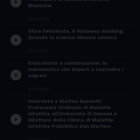
play_circle_filled
Montréal
22/07/2026
Oltre l'etichetta. Il Wellness Washing:
play_circle_filled
Quando la scienza diventa un’esca
17/07/2026
Il lucchetto a combinazione: la
matematica che imparò a custodire i
play_circle_filled
segreti
15/07/2026
Intervista a Matteo Bassetti
Professore Ordinario di Malattie
Infettive all'Università di Genova e
play_circle_filled
Direttore della Clinica di Malattie
Infettive Policlinico San Martino
10/07/2026