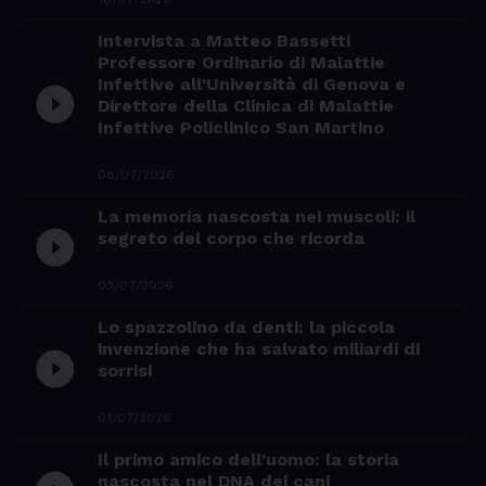
Intervista a Matteo Bassetti
Professore Ordinario di Malattie
Infettive all'Università di Genova e
play_circle_filled
Direttore della Clinica di Malattie
Infettive Policlinico San Martino
08/07/2026
La memoria nascosta nei muscoli: il
play_circle_filled
segreto del corpo che ricorda
03/07/2026
Lo spazzolino da denti: la piccola
invenzione che ha salvato miliardi di
play_circle_filled
sorrisi
01/07/2026
Il primo amico dell’uomo: la storia
nascosta nel DNA dei cani