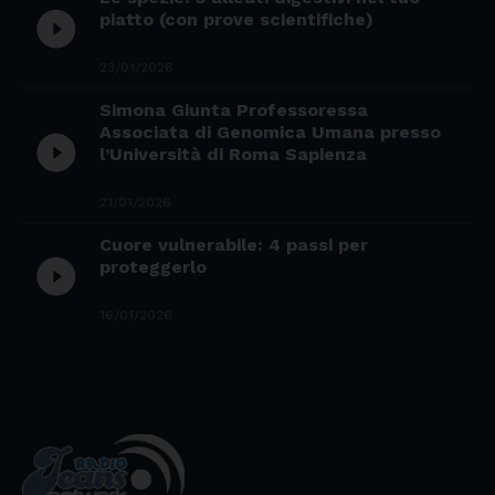
play_circle_filled
piatto (con prove scientifiche)
23/01/2026
Simona Giunta Professoressa
Associata di Genomica Umana presso
play_circle_filled
l’Università di Roma Sapienza
21/01/2026
Cuore vulnerabile: 4 passi per
play_circle_filled
proteggerlo
16/01/2026