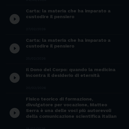
Carta: la materia che ha imparato a
play_circle_filled
custodire il pensiero
27/02/2026
Carta: la materia che ha imparato a
play_circle_filled
custodire il pensiero
25/02/2026
Il Dono del Corpo: quando la medicina
play_circle_filled
incontra il desiderio di eternità
20/02/2026
Fisico teorico di formazione,
divulgatore per vocazione, Matteo
play_circle_filled
Serra è una delle voci più autorevoli
della comunicazione scientifica italian
18/02/2026