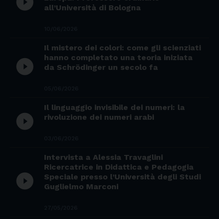
play_circle_filled
all’Università di Bologna
10/06/2026
Il mistero dei colori: come gli scienziati
hanno completato una teoria iniziata
play_circle_filled
da Schrödinger un secolo fa
05/06/2026
Il linguaggio invisibile dei numeri: la
play_circle_filled
rivoluzione dei numeri arabi
03/06/2026
Intervista a Alessia Travaglini
Ricercatrice in Didattica e Pedagogia
play_circle_filled
Speciale presso l’Università degli Studi
Guglielmo Marconi
27/05/2026