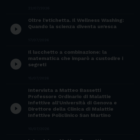
22/07/2026
Oltre l'etichetta. Il Wellness Washing:
play_circle_filled
Quando la scienza diventa un’esca
17/07/2026
Il lucchetto a combinazione: la
matematica che imparò a custodire i
play_circle_filled
segreti
15/07/2026
Intervista a Matteo Bassetti
Professore Ordinario di Malattie
Infettive all'Università di Genova e
play_circle_filled
Direttore della Clinica di Malattie
Infettive Policlinico San Martino
10/07/2026