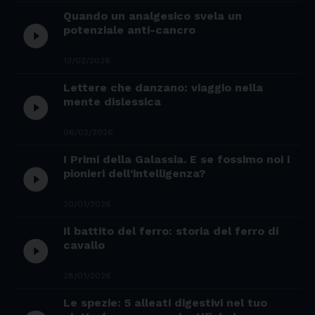
Quando un analgesico svela un
play_circle_filled
potenziale anti-cancro
13/02/2026
Lettere che danzano: viaggio nella
play_circle_filled
mente dislessica
06/02/2026
I Primi della Galassia. E se fossimo noi i
play_circle_filled
pionieri dell’intelligenza?
30/01/2026
Il battito del ferro: storia del ferro di
play_circle_filled
cavallo
28/01/2026
Le spezie: 5 alleati digestivi nel tuo