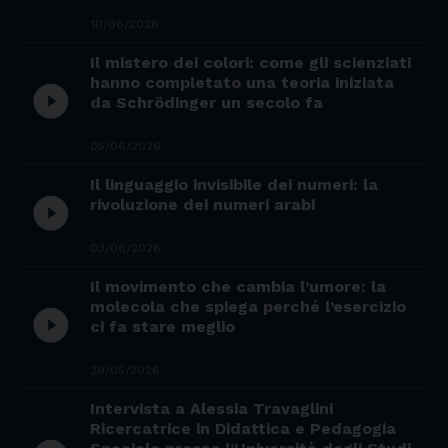
10/06/2026
Il mistero dei colori: come gli scienziati
hanno completato una teoria iniziata
play_circle_filled
da Schrödinger un secolo fa
05/06/2026
Il linguaggio invisibile dei numeri: la
play_circle_filled
rivoluzione dei numeri arabi
03/06/2026
Il movimento che cambia l’umore: la
molecola che spiega perché l’esercizio
play_circle_filled
ci fa stare meglio
29/05/2026
Intervista a Alessia Travaglini
Ricercatrice in Didattica e Pedagogia