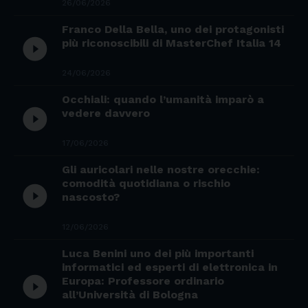
26/06/2026
Franco Della Bella, uno dei protagonisti
play_circle_filled
più riconoscibili di MasterChef Italia 14
24/06/2026
Occhiali: quando l’umanità imparò a
play_circle_filled
vedere davvero
17/06/2026
Gli auricolari nelle nostre orecchie:
comodità quotidiana o rischio
play_circle_filled
nascosto?
12/06/2026
Luca Benini uno dei più importanti
informatici ed esperti di elettronica in
play_circle_filled
Europa: Professore ordinario
all’Università di Bologna