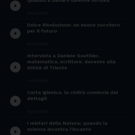
Quando il Denaro divenne un’Idea
play_circle_filled
08/04/2026
Dolce Rivoluzione: un nuovo zucchero
play_circle_filled
per il futuro
03/04/2026
Intervista a Daniele Gouthier,
matematico, scrittore, docente alla
play_circle_filled
SISSA di Trieste
01/04/2026
Carta igienica: la civiltà comincia dai
play_circle_filled
dettagli
25/03/2026
I misteri della Natura: quando la
play_circle_filled
scienza incontra l’incanto