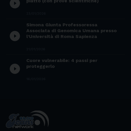
play_circle_filled
piatto (con prove scientifiche)
23/01/2026
Simona Giunta Professoressa
Associata di Genomica Umana presso
play_circle_filled
l’Università di Roma Sapienza
21/01/2026
Cuore vulnerabile: 4 passi per
play_circle_filled
proteggerlo
16/01/2026