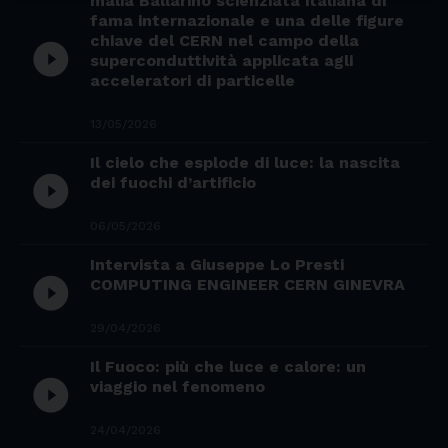
malia Ballarino scienziata italiana di
fama internazionale e una delle figure
chiave del CERN nel campo della
play_circle_filled
superconduttività applicata agli
acceleratori di particelle
13/05/2026
Il cielo che esplode di luce: la nascita
play_circle_filled
dei fuochi d’artificio
06/05/2026
Intervista a Giuseppe Lo Presti
play_circle_filled
COMPUTING ENGINEER CERN GINEVRA
29/04/2026
Il Fuoco: più che luce e calore: un
play_circle_filled
viaggio nel fenomeno
24/04/2026