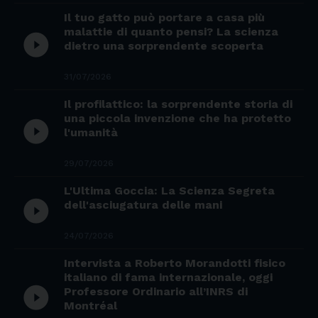
Il tuo gatto può portare a casa più
malattie di quanto pensi? La scienza
play_circle_filled
dietro una sorprendente scoperta
31/07/2026
Il profilattico: la sorprendente storia di
una piccola invenzione che ha protetto
play_circle_filled
l'umanità
29/07/2026
L'Ultima Goccia: La Scienza Segreta
play_circle_filled
dell'asciugatura delle mani
24/07/2026
Intervista a Roberto Morandotti fisico
italiano di fama internazionale, oggi
play_circle_filled
Professore Ordinario all’INRS di
Montréal