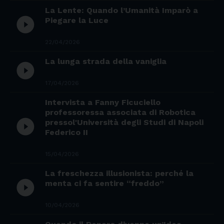
La Lente: Quando l’Umanità Imparò a
play_circle_filled
Piegare la Luce
22/04/2026
La lunga strada della vaniglia
play_circle_filled
17/04/2026
Intervista a Fanny Ficuciello
professoressa associata di Robotica
play_circle_filled
pressol'Università degli Studi di Napoli
Federico II
15/04/2026
La freschezza illusionista: perché la
play_circle_filled
menta ci fa sentire “freddo”
10/04/2026