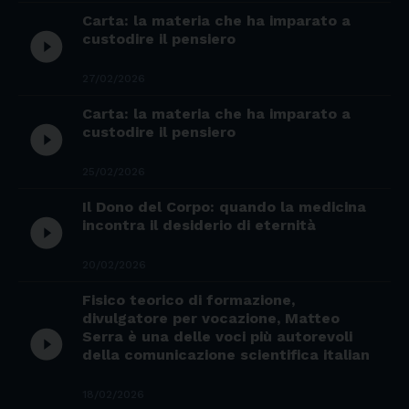
Carta: la materia che ha imparato a
play_circle_filled
custodire il pensiero
27/02/2026
Carta: la materia che ha imparato a
play_circle_filled
custodire il pensiero
25/02/2026
Il Dono del Corpo: quando la medicina
play_circle_filled
incontra il desiderio di eternità
20/02/2026
Fisico teorico di formazione,
divulgatore per vocazione, Matteo
play_circle_filled
Serra è una delle voci più autorevoli
della comunicazione scientifica italian
18/02/2026