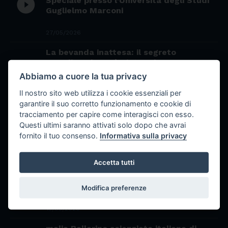
play_circle_filled
Speciale presso l’Università degli Studi
Guglielmo Marconi
27/05/2026
La bevanda inattesa: il segreto
semplice che può aiutare la
play_circle_filled
concentrazione dei gamer
Abbiamo a cuore la tua privacy
Il nostro sito web utilizza i cookie essenziali per
22/05/2026
garantire il suo corretto funzionamento e cookie di
Il tuono della polvere: la nascita del
tracciamento per capire come interagisci con esso.
play_circle_filled
cannone e la rivoluzione della guerra
Questi ultimi saranno attivati solo dopo che avrai
fornito il tuo consenso.
Informativa sulla privacy
20/05/2026
Accetta tutti
Il mistero del sesamo nero: superfood
miracoloso o semplice ingrediente
play_circle_filled
nutriente?
Modifica preferenze
15/05/2026