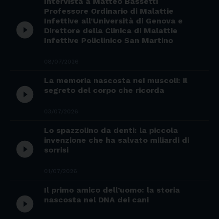
Intervista a Matteo Bassetti
Professore Ordinario di Malattie
Infettive all'Università di Genova e
play_circle_filled
Direttore della Clinica di Malattie
Infettive Policlinico San Martino
08/07/2026
La memoria nascosta nei muscoli: il
play_circle_filled
segreto del corpo che ricorda
03/07/2026
Lo spazzolino da denti: la piccola
invenzione che ha salvato miliardi di
play_circle_filled
sorrisi
01/07/2026
Il primo amico dell’uomo: la storia
play_circle_filled
nascosta nel DNA dei cani