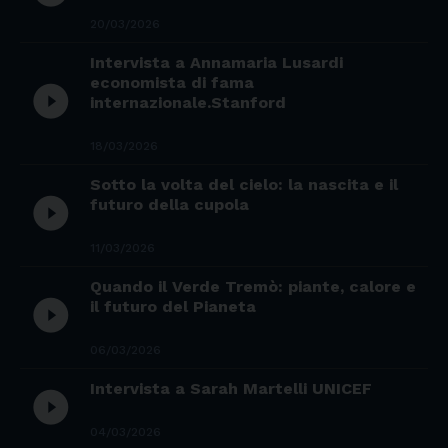
20/03/2026
Intervista a Annamaria Lusardi
economista di fama
play_circle_filled
internazionale.Stanford
18/03/2026
Sotto la volta del cielo: la nascita e il
play_circle_filled
futuro della cupola
11/03/2026
Quando il Verde Tremò: piante, calore e
play_circle_filled
il futuro del Pianeta
06/03/2026
Intervista a Sarah Martelli UNICEF
play_circle_filled
04/03/2026