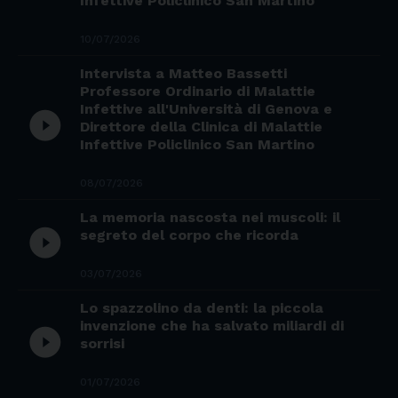
Infettive Policlinico San Martino
10/07/2026
Intervista a Matteo Bassetti
Professore Ordinario di Malattie
Infettive all'Università di Genova e
play_circle_filled
Direttore della Clinica di Malattie
Infettive Policlinico San Martino
08/07/2026
La memoria nascosta nei muscoli: il
play_circle_filled
segreto del corpo che ricorda
03/07/2026
Lo spazzolino da denti: la piccola
invenzione che ha salvato miliardi di
play_circle_filled
sorrisi
01/07/2026