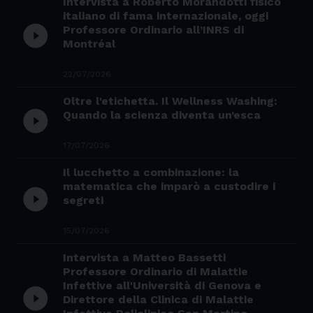
Intervista a Roberto Morandotti fisico
italiano di fama internazionale, oggi
play_circle_filled
Professore Ordinario all’INRS di
Montréal
22/07/2026
Oltre l'etichetta. Il Wellness Washing:
play_circle_filled
Quando la scienza diventa un’esca
17/07/2026
Il lucchetto a combinazione: la
matematica che imparò a custodire i
play_circle_filled
segreti
15/07/2026
Intervista a Matteo Bassetti
Professore Ordinario di Malattie
Infettive all'Università di Genova e
play_circle_filled
Direttore della Clinica di Malattie