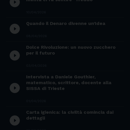
play_circle_filled
10/04/2026
Quando il Denaro divenne un’Idea
play_circle_filled
08/04/2026
Dolce Rivoluzione: un nuovo zucchero
play_circle_filled
per il futuro
03/04/2026
Intervista a Daniele Gouthier,
matematico, scrittore, docente alla
play_circle_filled
SISSA di Trieste
01/04/2026
Carta igienica: la civiltà comincia dai
play_circle_filled
dettagli