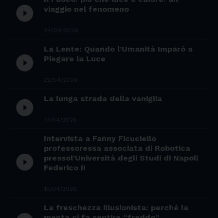
play_circle_filled
viaggio nel fenomeno
24/04/2026
La Lente: Quando l’Umanità Imparò a
play_circle_filled
Piegare la Luce
22/04/2026
La lunga strada della vaniglia
play_circle_filled
17/04/2026
Intervista a Fanny Ficuciello
professoressa associata di Robotica
play_circle_filled
pressol'Università degli Studi di Napoli
Federico II
15/04/2026
La freschezza illusionista: perché la
menta ci fa sentire “freddo”