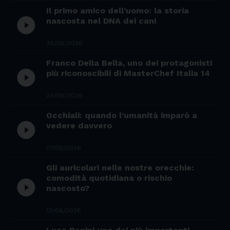
Il primo amico dell’uomo: la storia
play_circle_filled
nascosta nel DNA dei cani
26/06/2026
Franco Della Bella, uno dei protagonisti
play_circle_filled
più riconoscibili di MasterChef Italia 14
24/06/2026
Occhiali: quando l’umanità imparò a
play_circle_filled
vedere davvero
17/06/2026
Gli auricolari nelle nostre orecchie:
comodità quotidiana o rischio
play_circle_filled
nascosto?
12/06/2026