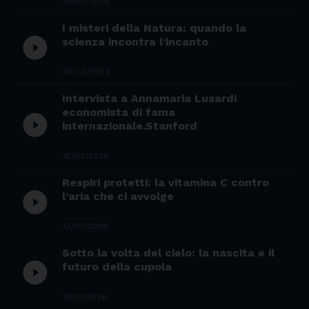
25/03/2026
I misteri della Natura: quando la
play_circle_filled
scienza incontra l’incanto
20/03/2026
Intervista a Annamaria Lusardi
economista di fama
play_circle_filled
internazionale.Stanford
18/03/2026
Respiri protetti: la vitamina C contro
play_circle_filled
l’aria che ci avvolge
13/03/2026
Sotto la volta del cielo: la nascita e il
play_circle_filled
futuro della cupola
11/03/2026