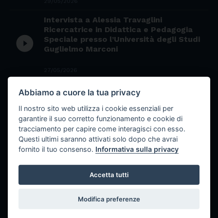
29/05/2026
Intervista a Alessia Travaglini
Ricercatrice in Didattica e Pedagogia
play_circle_filled
Speciale presso l’Università degli Studi
Guglielmo Marconi
27/05/2026
La bevanda inattesa: il segreto
Abbiamo a cuore la tua privacy
semplice che può aiutare la
play_circle_filled
concentrazione dei gamer
Il nostro sito web utilizza i cookie essenziali per
garantire il suo corretto funzionamento e cookie di
tracciamento per capire come interagisci con esso.
22/05/2026
Questi ultimi saranno attivati solo dopo che avrai
Il tuono della polvere: la nascita del
fornito il tuo consenso.
Informativa sulla privacy
play_circle_filled
cannone e la rivoluzione della guerra
Accetta tutti
20/05/2026
Il mistero del sesamo nero: superfood
Modifica preferenze
miracoloso o semplice ingrediente
play_circle_filled
nutriente?