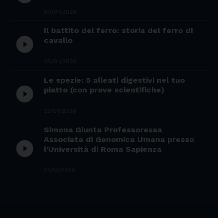
30/01/2026
Il battito del ferro: storia del ferro di
play_circle_filled
cavallo
28/01/2026
Le spezie: 5 alleati digestivi nel tuo
play_circle_filled
piatto (con prove scientifiche)
23/01/2026
Simona Giunta Professoressa
Associata di Genomica Umana presso
play_circle_filled
l’Università di Roma Sapienza
21/01/2026