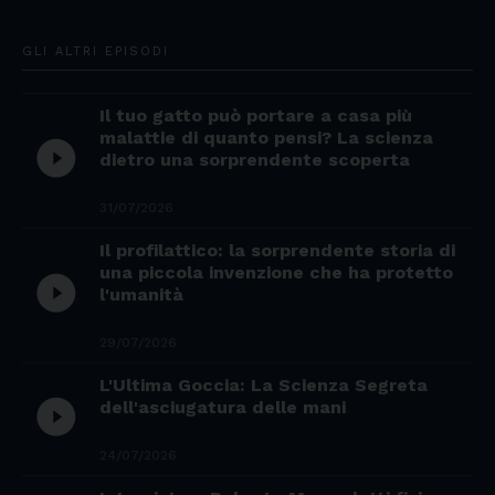
GLI ALTRI EPISODI
Il tuo gatto può portare a casa più
malattie di quanto pensi? La scienza
play_circle_filled
dietro una sorprendente scoperta
31/07/2026
Il profilattico: la sorprendente storia di
una piccola invenzione che ha protetto
play_circle_filled
l'umanità
29/07/2026
L'Ultima Goccia: La Scienza Segreta
play_circle_filled
dell'asciugatura delle mani
24/07/2026