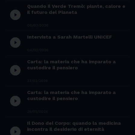
Quando il Verde Tremò: piante, calore e
play_circle_filled
il futuro del Pianeta
06/03/2026
Intervista a Sarah Martelli UNICEF
play_circle_filled
04/03/2026
Carta: la materia che ha imparato a
play_circle_filled
custodire il pensiero
27/02/2026
Carta: la materia che ha imparato a
play_circle_filled
custodire il pensiero
25/02/2026
Il Dono del Corpo: quando la medicina
play_circle_filled
incontra il desiderio di eternità