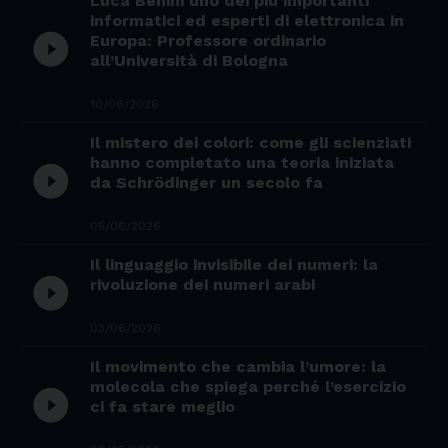
Luca Benini uno dei più importanti
informatici ed esperti di elettronica in
play_circle_filled
Europa: Professore ordinario
all’Università di Bologna
10/06/2026
Il mistero dei colori: come gli scienziati
hanno completato una teoria iniziata
play_circle_filled
da Schrödinger un secolo fa
05/06/2026
Il linguaggio invisibile dei numeri: la
play_circle_filled
rivoluzione dei numeri arabi
03/06/2026
Il movimento che cambia l’umore: la
molecola che spiega perché l’esercizio
play_circle_filled
ci fa stare meglio