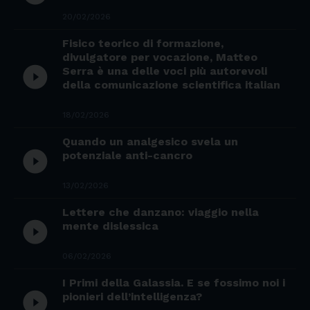
20/02/2026
Fisico teorico di formazione,
divulgatore per vocazione, Matteo
play_circle_filled
Serra è una delle voci più autorevoli
della comunicazione scientifica italian
18/02/2026
Quando un analgesico svela un
play_circle_filled
potenziale anti-cancro
13/02/2026
Lettere che danzano: viaggio nella
play_circle_filled
mente dislessica
06/02/2026
I Primi della Galassia. E se fossimo noi i
play_circle_filled
pionieri dell’intelligenza?