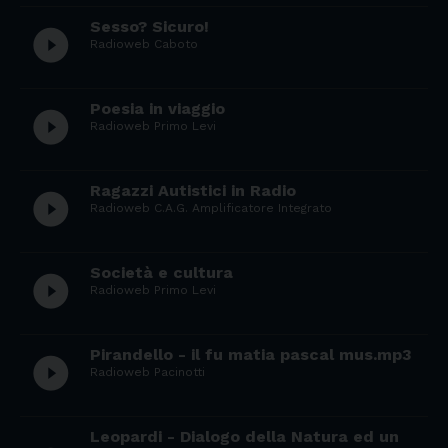
Sesso? Sicuro!
play_circle_filled
Radioweb Caboto
Poesia in viaggio
play_circle_filled
Radioweb Primo Levi
Ragazzi Autistici in Radio
play_circle_filled
Radioweb C.A.G. Amplificatore Integrato
Società e cultura
play_circle_filled
Radioweb Primo Levi
Pirandello - il fu matia pascal mus.mp3
play_circle_filled
Radioweb Pacinotti
Leopardi - Dialogo della Natura ed un