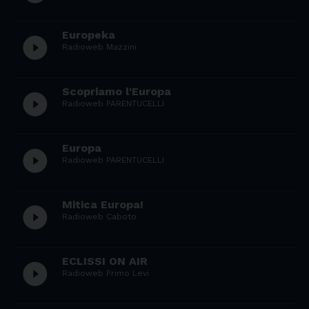
Europeka
play_circle_filled
Radioweb Mazzini
Scopriamo l'Europa
play_circle_filled
Radioweb PARENTUCELLI
Europa
play_circle_filled
Radioweb PARENTUCELLI
Mitica Europa!
play_circle_filled
Radioweb Caboto
ECLISSI ON AIR
play_circle_filled
Radioweb Primo Levi