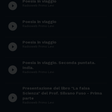
Poesia in viaggio
play_circle_filled
Radioweb Primo Levi
Poesia in viaggio
play_circle_filled
Radioweb Primo Levi
Poesia in viaggio
play_circle_filled
Radioweb Primo Levi
Poesia in viaggio. Seconda puntata.
play_circle_filled
India.
Radioweb Primo Levi
Presentazione del libro "La falsa
Scienza" del Prof. Silvano Fuso - Prima
play_circle_filled
parte
Radioweb Primo Levi