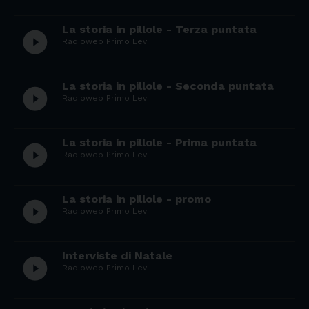
La storia in pillole - Terza puntata
play_circle_filled
Radioweb Primo Levi
La storia in pillole - Seconda puntata
play_circle_filled
Radioweb Primo Levi
La storia in pillole - Prima puntata
play_circle_filled
Radioweb Primo Levi
La storia in pillole - promo
play_circle_filled
Radioweb Primo Levi
Interviste di Natale
play_circle_filled
Radioweb Primo Levi