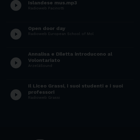
play_circle_filled
Islandese mus.mp3
Radioweb Pacinotti
Open door day
play_circle_filled
Radioweb European School of Mol
Annalisa e Diletta introducono al
play_circle_filled
Volontariato
ArzelàSound
Il Liceo Grassi, i suoi studenti e i suoi
play_circle_filled
professori
Radioweb Grassi