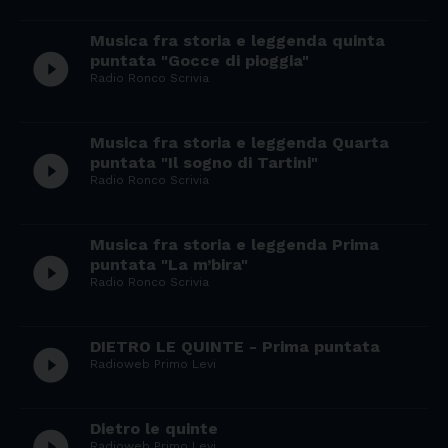
Musica fra storia e leggenda quinta
play_circle_filled
puntata "Gocce di pioggia"
Radio Ronco Scrivia
Musica fra storia e leggenda Quarta
play_circle_filled
puntata "Il sogno di Tartini"
Radio Ronco Scrivia
Musica fra storia e leggenda Prima
play_circle_filled
puntata "La m’bira"
Radio Ronco Scrivia
DIETRO LE QUINTE - Prima puntata
play_circle_filled
Radioweb Primo Levi
Dietro le quinte
play_circle_filled
Radioweb Primo Levi