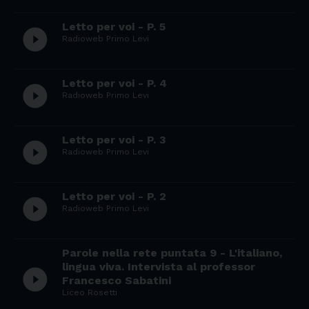
Letto per voi - P. 5
play_circle_filled
Radioweb Primo Levi
Letto per voi - P. 4
play_circle_filled
Radioweb Primo Levi
Letto per voi - P. 3
play_circle_filled
Radioweb Primo Levi
Letto per voi - P. 2
play_circle_filled
Radioweb Primo Levi
Parole nella rete puntata 9 - L'italiano,
lingua viva. Intervista al professor
play_circle_filled
Francesco Sabatini
Liceo Rosetti