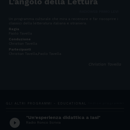
L'angolo della Lettura
RADIOWEB PRIMO LEVI
Un programma culturale che mira a recensire e far riscoprire i
classici della letteratura italiana e straniera.
Regia
Paolo Tavella
Conduzione
Christian Tavella
Partecipanti
Christian Tavella,Paolo Tavella
Christian Tavella
GLI ALTRI PROGRAMMI - EDUCATIONAL
Indice programmi
"Un'esperienza didattica a Iasi"
play_circle_filled
Radio Ronco Scrivia