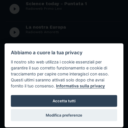
Science today - Puntata 1
play_circle_filled
Radioweb Primo Levi
La nostra Europa
play_circle_filled
Radioweb Amoretti
La donna ieri, oggi e domani - Puntata
Abbiamo a cuore la tua privacy
play_circle_filled
7
Radioweb Primo Levi
Il nostro sito web utilizza i cookie essenziali per
garantire il suo corretto funzionamento e cookie di
tracciamento per capire come interagisci con esso.
La donna ieri, oggi e domani - Puntata
Questi ultimi saranno attivati solo dopo che avrai
play_circle_filled
6
fornito il tuo consenso.
Informativa sulla privacy
Radioweb Primo Levi
Accetta tutti
La donna ieri, oggi e domani - Puntata 5
play_circle_filled
Radioweb Primo Levi
Modifica preferenze