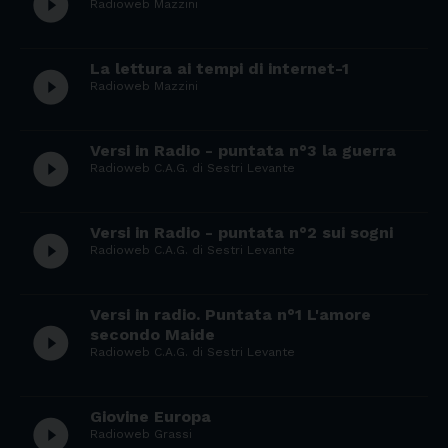
play_circle_filled
Radioweb Mazzini
La lettura ai tempi di internet-1
play_circle_filled
Radioweb Mazzini
Versi in Radio - puntata n°3 la guerra
play_circle_filled
Radioweb C.A.G. di Sestri Levante
Versi in Radio - puntata n°2 sui sogni
play_circle_filled
Radioweb C.A.G. di Sestri Levante
Versi in radio. Puntata n°1 L'amore
play_circle_filled
secondo Maide
Radioweb C.A.G. di Sestri Levante
Giovine Europa
play_circle_filled
Radioweb Grassi