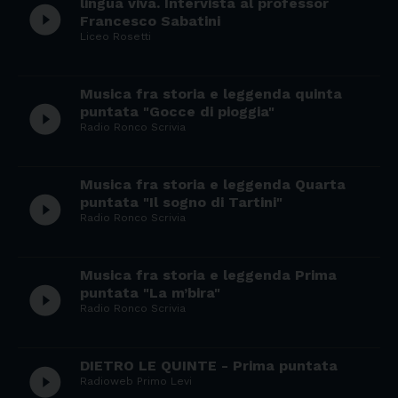
lingua viva. Intervista al professor
play_circle_filled
Francesco Sabatini
Liceo Rosetti
Musica fra storia e leggenda quinta
play_circle_filled
puntata "Gocce di pioggia"
Radio Ronco Scrivia
Musica fra storia e leggenda Quarta
play_circle_filled
puntata "Il sogno di Tartini"
Radio Ronco Scrivia
Musica fra storia e leggenda Prima
play_circle_filled
puntata "La m’bira"
Radio Ronco Scrivia
DIETRO LE QUINTE - Prima puntata
play_circle_filled
Radioweb Primo Levi