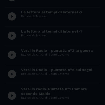
La lettura ai tempi di internet-2
play_circle_filled
Radioweb Mazzini
La lettura ai tempi di internet-1
play_circle_filled
Radioweb Mazzini
Versi in Radio - puntata n°3 la guerra
play_circle_filled
Radioweb C.A.G. di Sestri Levante
Versi in Radio - puntata n°2 sui sogni
play_circle_filled
Radioweb C.A.G. di Sestri Levante
Versi in radio. Puntata n°1 L'amore
play_circle_filled
secondo Maide
Radioweb C.A.G. di Sestri Levante