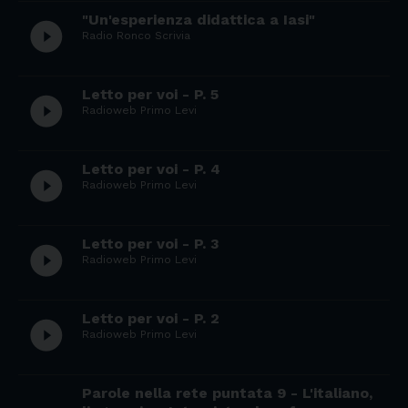
"Un'esperienza didattica a Iasi"
play_circle_filled
Radio Ronco Scrivia
Letto per voi - P. 5
play_circle_filled
Radioweb Primo Levi
Letto per voi - P. 4
play_circle_filled
Radioweb Primo Levi
Letto per voi - P. 3
play_circle_filled
Radioweb Primo Levi
Letto per voi - P. 2
play_circle_filled
Radioweb Primo Levi
Parole nella rete puntata 9 - L'italiano,