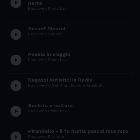
play_circle_filled
parte
Radioweb Primo Levi
Sesso? Sicuro!
play_circle_filled
Radioweb Caboto
Poesia in viaggio
play_circle_filled
Radioweb Primo Levi
Ragazzi Autistici in Radio
play_circle_filled
Radioweb C.A.G. Amplificatore Integrato
Società e cultura
play_circle_filled
Radioweb Primo Levi
Pirandello - il fu matia pascal mus.mp3
play_circle_filled
Radioweb Pacinotti