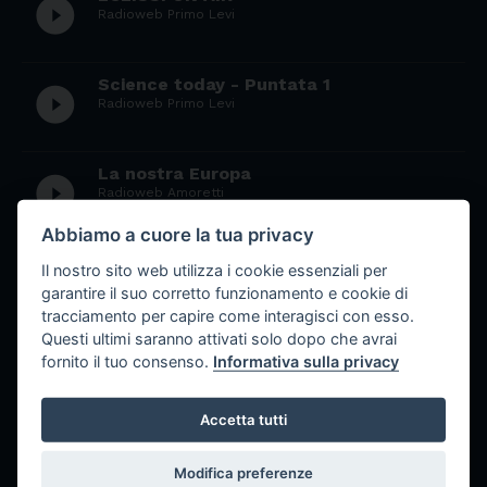
play_circle_filled
Radioweb Primo Levi
Science today - Puntata 1
play_circle_filled
Radioweb Primo Levi
La nostra Europa
play_circle_filled
Radioweb Amoretti
Abbiamo a cuore la tua privacy
La donna ieri, oggi e domani - Puntata
Il nostro sito web utilizza i cookie essenziali per
play_circle_filled
7
garantire il suo corretto funzionamento e cookie di
Radioweb Primo Levi
tracciamento per capire come interagisci con esso.
Questi ultimi saranno attivati solo dopo che avrai
fornito il tuo consenso.
Informativa sulla privacy
La donna ieri, oggi e domani - Puntata
play_circle_filled
6
Radioweb Primo Levi
Accetta tutti
Modifica preferenze
La donna ieri, oggi e domani - Puntata 5