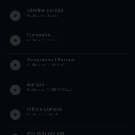
Giovine Europa
play_circle_filled
Radioweb Grassi
Europeka
play_circle_filled
Radioweb Mazzini
Scopriamo l'Europa
play_circle_filled
Radioweb PARENTUCELLI
Europa
play_circle_filled
Radioweb PARENTUCELLI
Mitica Europa!
play_circle_filled
Radioweb Caboto
ECLISSI ON AIR