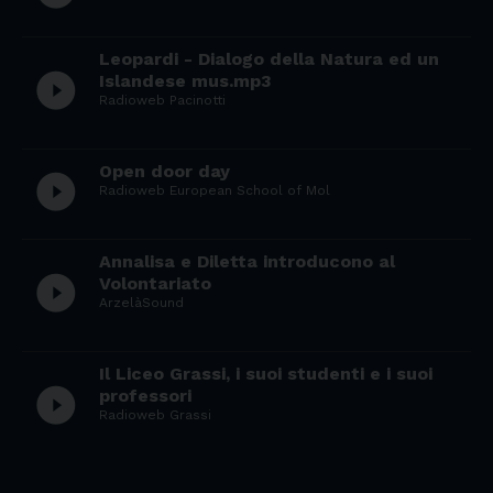
Leopardi - Dialogo della Natura ed un
play_circle_filled
Islandese mus.mp3
Radioweb Pacinotti
Open door day
play_circle_filled
Radioweb European School of Mol
Annalisa e Diletta introducono al
play_circle_filled
Volontariato
ArzelàSound
Il Liceo Grassi, i suoi studenti e i suoi
play_circle_filled
professori
Radioweb Grassi