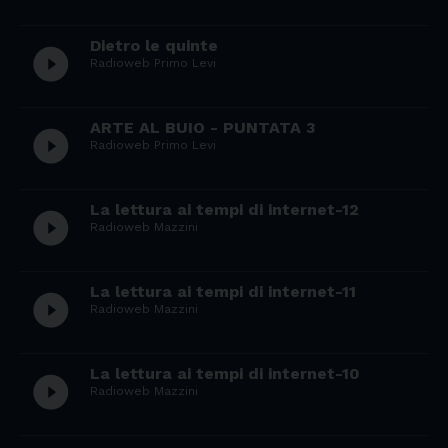
Dietro le quinte
play_circle_filled
Radioweb Primo Levi
ARTE AL BUIO - PUNTATA 3
play_circle_filled
Radioweb Primo Levi
La lettura ai tempi di internet-12
play_circle_filled
Radioweb Mazzini
La lettura ai tempi di internet-11
play_circle_filled
Radioweb Mazzini
La lettura ai tempi di internet-10
play_circle_filled
Radioweb Mazzini