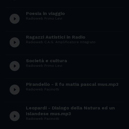
Poesia in viaggio
play_circle_filled
Radioweb Primo Levi
Ragazzi Autistici in Radio
play_circle_filled
Radioweb C.A.G. Amplificatore Integrato
Società e cultura
play_circle_filled
Radioweb Primo Levi
Pirandello - il fu matia pascal mus.mp3
play_circle_filled
Radioweb Pacinotti
Leopardi - Dialogo della Natura ed un
play_circle_filled
Islandese mus.mp3
Radioweb Pacinotti