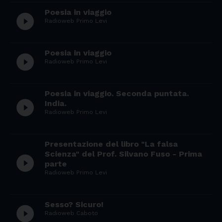
Poesia in viaggio
play_circle_filled
Radioweb Primo Levi
Poesia in viaggio
play_circle_filled
Radioweb Primo Levi
Poesia in viaggio. Seconda puntata.
play_circle_filled
India.
Radioweb Primo Levi
Presentazione del libro "La falsa
Scienza" del Prof. Silvano Fuso - Prima
play_circle_filled
parte
Radioweb Primo Levi
Sesso? Sicuro!
play_circle_filled
Radioweb Caboto