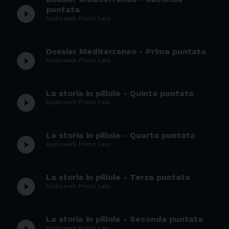
play_circle_filled
puntata
Radioweb Primo Levi
Dossier Mediterraneo - Prima puntata
play_circle_filled
Radioweb Primo Levi
La storia in pillole - Quinta puntata
play_circle_filled
Radioweb Primo Levi
La storia in pillole - Quarta puntata
play_circle_filled
Radioweb Primo Levi
La storia in pillole - Terza puntata
play_circle_filled
Radioweb Primo Levi
La storia in pillole - Seconda puntata
play_circle_filled
Radioweb Primo Levi