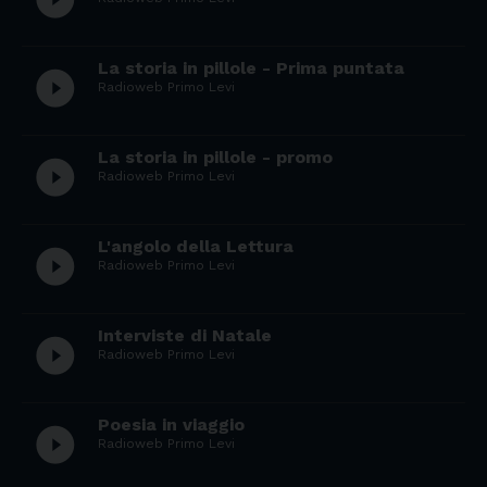
La storia in pillole - Prima puntata
play_circle_filled
Radioweb Primo Levi
La storia in pillole - promo
play_circle_filled
Radioweb Primo Levi
L'angolo della Lettura
play_circle_filled
Radioweb Primo Levi
Interviste di Natale
play_circle_filled
Radioweb Primo Levi
Poesia in viaggio
play_circle_filled
Radioweb Primo Levi