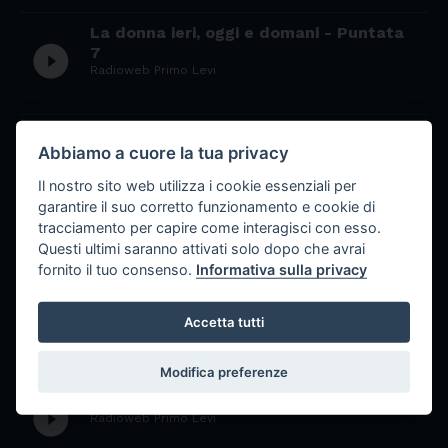
La donna ieri, oggi e domani - Puntata
play_circle_filled
7
Radioweb Primo Levi
La donna ieri, oggi e domani - Puntata
Abbiamo a cuore la tua privacy
play_circle_filled
6
Radioweb Primo Levi
Il nostro sito web utilizza i cookie essenziali per
garantire il suo corretto funzionamento e cookie di
tracciamento per capire come interagisci con esso.
La donna ieri, oggi e domani - Puntata 5
play_circle_filled
Questi ultimi saranno attivati solo dopo che avrai
Radioweb Primo Levi
fornito il tuo consenso.
Informativa sulla privacy
Donne in cerca di guai - Elena
Accetta tutti
play_circle_filled
Radioweb Primo Levi
Modifica preferenze
Donna in cerca di guai - Laura
play_circle_filled
Radioweb Primo Levi