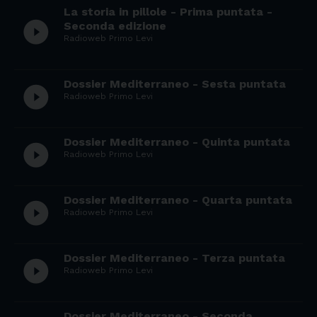
La storia in pillole - Prima puntata -
play_circle_filled
Seconda edizione
Radioweb Primo Levi
Dossier Mediterraneo - Sesta puntata
play_circle_filled
Radioweb Primo Levi
Dossier Mediterraneo - Quinta puntata
play_circle_filled
Radioweb Primo Levi
Dossier Mediterraneo - Quarta puntata
play_circle_filled
Radioweb Primo Levi
Dossier Mediterraneo - Terza puntata
play_circle_filled
Radioweb Primo Levi
Dossier Mediterraneo - Seconda