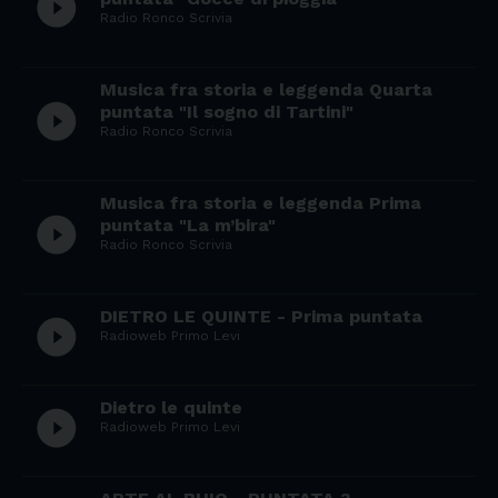
play_circle_filled
Radio Ronco Scrivia
Musica fra storia e leggenda Quarta
play_circle_filled
puntata "Il sogno di Tartini"
Radio Ronco Scrivia
Musica fra storia e leggenda Prima
play_circle_filled
puntata "La m’bira"
Radio Ronco Scrivia
DIETRO LE QUINTE - Prima puntata
play_circle_filled
Radioweb Primo Levi
Dietro le quinte
play_circle_filled
Radioweb Primo Levi