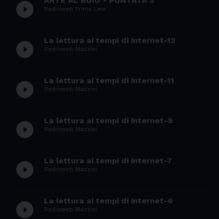
ARTE AL BUIO - PUNTATA 3
play_circle_filled
Radioweb Primo Levi
La lettura ai tempi di internet-12
play_circle_filled
Radioweb Mazzini
La lettura ai tempi di internet-11
play_circle_filled
Radioweb Mazzini
La lettura ai tempi di internet-9
play_circle_filled
Radioweb Mazzini
La lettura ai tempi di internet-7
play_circle_filled
Radioweb Mazzini
La lettura ai tempi di internet-6
play_circle_filled
Radioweb Mazzini