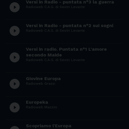
Versi in Radio - puntata n°3 la guerra
play_circle_filled
Radioweb C.A.G. di Sestri Levante
Versi in Radio - puntata n°2 sui sogni
play_circle_filled
Radioweb C.A.G. di Sestri Levante
Versi in radio. Puntata n°1 L'amore
play_circle_filled
secondo Maide
Radioweb C.A.G. di Sestri Levante
Giovine Europa
play_circle_filled
Radioweb Grassi
Europeka
play_circle_filled
Radioweb Mazzini
Scopriamo l'Europa