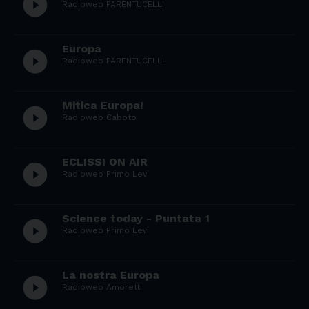
play_circle_filled
Radioweb PARENTUCELLI
Europa
play_circle_filled
Radioweb PARENTUCELLI
Mitica Europa!
play_circle_filled
Radioweb Caboto
ECLISSI ON AIR
play_circle_filled
Radioweb Primo Levi
Science today - Puntata 1
play_circle_filled
Radioweb Primo Levi
La nostra Europa
play_circle_filled
Radioweb Amoretti