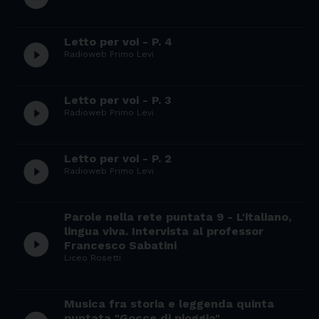
Letto per voi - P. 4
play_circle_filled
Radioweb Primo Levi
Letto per voi - P. 3
play_circle_filled
Radioweb Primo Levi
Letto per voi - P. 2
play_circle_filled
Radioweb Primo Levi
Parole nella rete puntata 9 - L'italiano,
lingua viva. Intervista al professor
play_circle_filled
Francesco Sabatini
Liceo Rosetti
Musica fra storia e leggenda quinta
puntata "Gocce di pioggia"