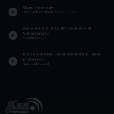
Open door day
play_circle_filled
Radioweb European School of Mol
Annalisa e Diletta introducono al
play_circle_filled
Volontariato
ArzelàSound
Il Liceo Grassi, i suoi studenti e i suoi
play_circle_filled
professori
Radioweb Grassi