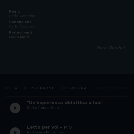
.
Regia
Carlo Casarico
Conduzione
Carlo Casarico
Partecipanti
Laura Matri
Dario Barbieri
GLI ALTRI PROGRAMMI - EDUCATIONAL
Indice programmi
"Un'esperienza didattica a Iasi"
play_circle_filled
Radio Ronco Scrivia
Letto per voi - P. 5
play_circle_filled
Radioweb Primo Levi