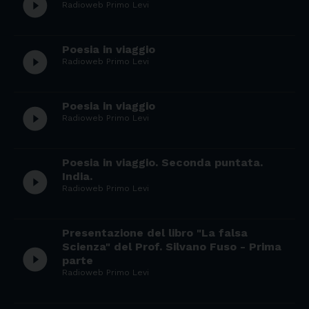
play_circle_filled
Radioweb Primo Levi
Poesia in viaggio
play_circle_filled
Radioweb Primo Levi
Poesia in viaggio
play_circle_filled
Radioweb Primo Levi
Poesia in viaggio. Seconda puntata.
play_circle_filled
India.
Radioweb Primo Levi
Presentazione del libro "La falsa
Scienza" del Prof. Silvano Fuso - Prima
play_circle_filled
parte
Radioweb Primo Levi