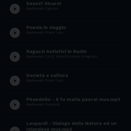
Sesso? Sicuro!
play_circle_filled
Radioweb Caboto
Poesia in viaggio
play_circle_filled
Radioweb Primo Levi
Ragazzi Autistici in Radio
play_circle_filled
Radioweb C.A.G. Amplificatore Integrato
Società e cultura
play_circle_filled
Radioweb Primo Levi
Pirandello - il fu matia pascal mus.mp3
play_circle_filled
Radioweb Pacinotti
Leopardi - Dialogo della Natura ed un
Islandese mus.mp3