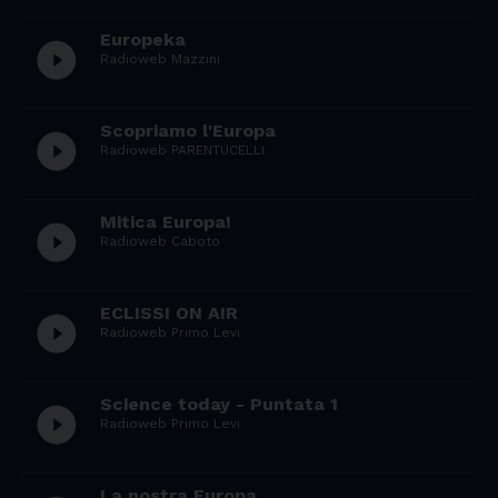
Europeka
play_circle_filled
Radioweb Mazzini
Scopriamo l'Europa
play_circle_filled
Radioweb PARENTUCELLI
Mitica Europa!
play_circle_filled
Radioweb Caboto
ECLISSI ON AIR
play_circle_filled
Radioweb Primo Levi
Science today - Puntata 1
play_circle_filled
Radioweb Primo Levi
La nostra Europa