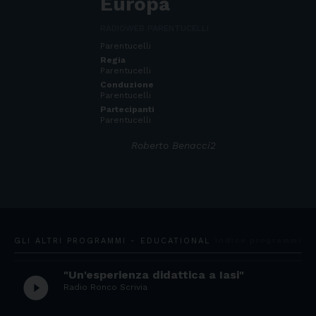
Europa
RADIOWEB PARENTUCELLI
Parentucelli
Regia
Parentucelli
Conduzione
Parentucelli
Partecipanti
Parentucelli
Roberto Benacci2
GLI ALTRI PROGRAMMI - EDUCATIONAL
Indice programmi
"Un'esperienza didattica a Iasi"
play_circle_filled
Radio Ronco Scrivia