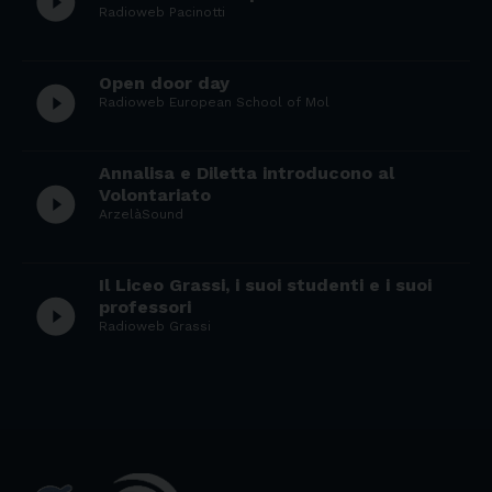
play_circle_filled
Radioweb Pacinotti
Open door day
play_circle_filled
Radioweb European School of Mol
Annalisa e Diletta introducono al
play_circle_filled
Volontariato
ArzelàSound
Il Liceo Grassi, i suoi studenti e i suoi
play_circle_filled
professori
Radioweb Grassi