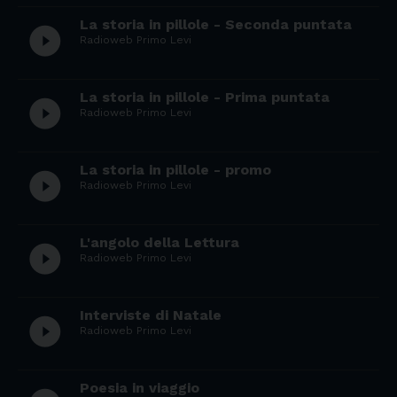
La storia in pillole - Seconda puntata
play_circle_filled
Radioweb Primo Levi
La storia in pillole - Prima puntata
play_circle_filled
Radioweb Primo Levi
La storia in pillole - promo
play_circle_filled
Radioweb Primo Levi
L'angolo della Lettura
play_circle_filled
Radioweb Primo Levi
Interviste di Natale
play_circle_filled
Radioweb Primo Levi
Poesia in viaggio