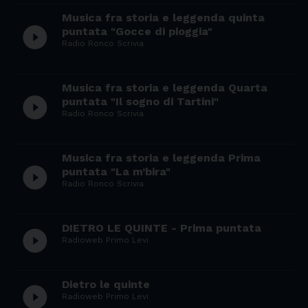
Musica fra storia e leggenda quinta
play_circle_filled
puntata "Gocce di pioggia"
Radio Ronco Scrivia
Musica fra storia e leggenda Quarta
play_circle_filled
puntata "Il sogno di Tartini"
Radio Ronco Scrivia
Musica fra storia e leggenda Prima
play_circle_filled
puntata "La m’bira"
Radio Ronco Scrivia
DIETRO LE QUINTE - Prima puntata
play_circle_filled
Radioweb Primo Levi
Dietro le quinte
play_circle_filled
Radioweb Primo Levi