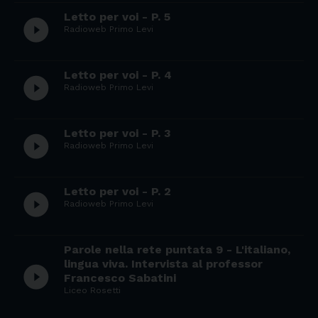
Letto per voi - P. 5
play_circle_filled
Radioweb Primo Levi
Letto per voi - P. 4
play_circle_filled
Radioweb Primo Levi
Letto per voi - P. 3
play_circle_filled
Radioweb Primo Levi
Letto per voi - P. 2
play_circle_filled
Radioweb Primo Levi
Parole nella rete puntata 9 - L'italiano,
lingua viva. Intervista al professor
play_circle_filled
Francesco Sabatini
Liceo Rosetti