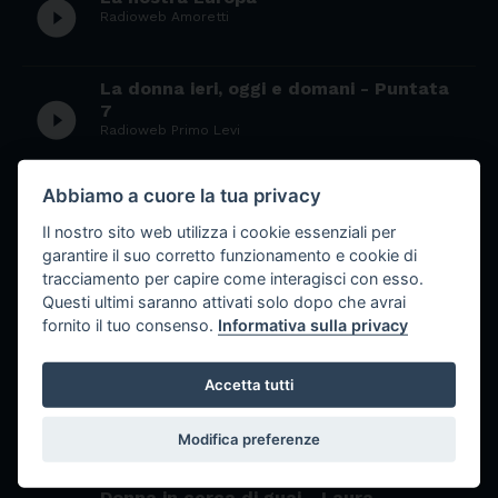
play_circle_filled
Radioweb Amoretti
La donna ieri, oggi e domani - Puntata
play_circle_filled
7
Radioweb Primo Levi
Abbiamo a cuore la tua privacy
La donna ieri, oggi e domani - Puntata
play_circle_filled
6
Il nostro sito web utilizza i cookie essenziali per
Radioweb Primo Levi
garantire il suo corretto funzionamento e cookie di
tracciamento per capire come interagisci con esso.
Questi ultimi saranno attivati solo dopo che avrai
La donna ieri, oggi e domani - Puntata 5
play_circle_filled
fornito il tuo consenso.
Informativa sulla privacy
Radioweb Primo Levi
Accetta tutti
Donne in cerca di guai - Elena
play_circle_filled
Radioweb Primo Levi
Modifica preferenze
Donna in cerca di guai - Laura