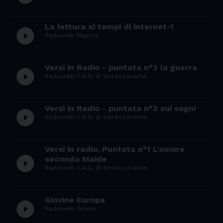
La lettura ai tempi di internet-1
play_circle_filled
Radioweb Mazzini
Versi in Radio - puntata n°3 la guerra
play_circle_filled
Radioweb C.A.G. di Sestri Levante
Versi in Radio - puntata n°2 sui sogni
play_circle_filled
Radioweb C.A.G. di Sestri Levante
Versi in radio. Puntata n°1 L'amore
play_circle_filled
secondo Maide
Radioweb C.A.G. di Sestri Levante
Giovine Europa
play_circle_filled
Radioweb Grassi