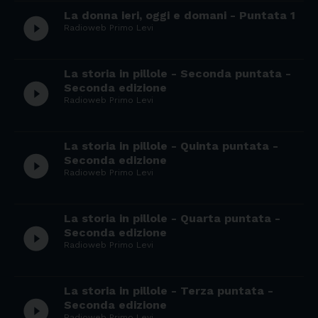
La donna ieri, oggi e domani - Puntata 1
play_circle_filled
Radioweb Primo Levi
La storia in pillole - Seconda puntata -
play_circle_filled
Seconda edizione
Radioweb Primo Levi
La storia in pillole - Quinta puntata -
play_circle_filled
Seconda edizione
Radioweb Primo Levi
La storia in pillole - Quarta puntata -
play_circle_filled
Seconda edizione
Radioweb Primo Levi
La storia in pillole - Terza puntata -
play_circle_filled
Seconda edizione
Radioweb Primo Levi