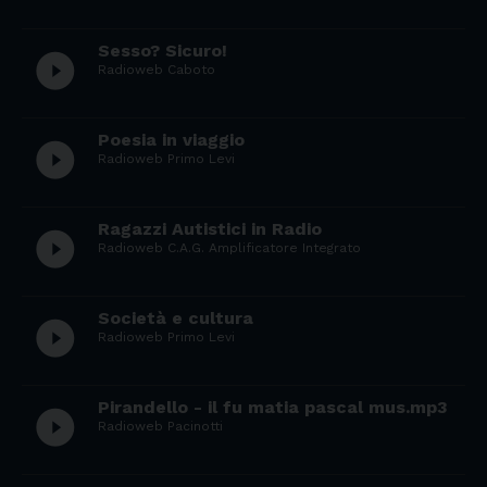
Sesso? Sicuro!
play_circle_filled
Radioweb Caboto
Poesia in viaggio
play_circle_filled
Radioweb Primo Levi
Ragazzi Autistici in Radio
play_circle_filled
Radioweb C.A.G. Amplificatore Integrato
Società e cultura
play_circle_filled
Radioweb Primo Levi
Pirandello - il fu matia pascal mus.mp3
play_circle_filled
Radioweb Pacinotti