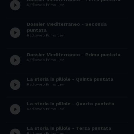
play_circle_filled
Radioweb Primo Levi
Dossier Mediterraneo - Seconda
play_circle_filled
puntata
Radioweb Primo Levi
Dossier Mediterraneo - Prima puntata
play_circle_filled
Radioweb Primo Levi
La storia in pillole - Quinta puntata
play_circle_filled
Radioweb Primo Levi
La storia in pillole - Quarta puntata
play_circle_filled
Radioweb Primo Levi
La storia in pillole - Terza puntata
play_circle_filled
Radioweb Primo Levi