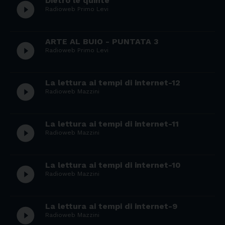
Dietro le quinte
play_circle_filled
Radioweb Primo Levi
ARTE AL BUIO - PUNTATA 3
play_circle_filled
Radioweb Primo Levi
La lettura ai tempi di internet-12
play_circle_filled
Radioweb Mazzini
La lettura ai tempi di internet-11
play_circle_filled
Radioweb Mazzini
La lettura ai tempi di internet-10
play_circle_filled
Radioweb Mazzini
La lettura ai tempi di internet-9
play_circle_filled
Radioweb Mazzini