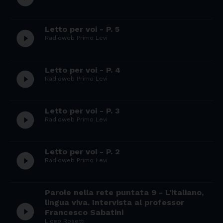
Letto per voi - P. 5
play_circle_filled
Radioweb Primo Levi
Letto per voi - P. 4
play_circle_filled
Radioweb Primo Levi
Letto per voi - P. 3
play_circle_filled
Radioweb Primo Levi
Letto per voi - P. 2
play_circle_filled
Radioweb Primo Levi
Parole nella rete puntata 9 - L'italiano,
lingua viva. Intervista al professor
play_circle_filled
Francesco Sabatini
Liceo Rosetti