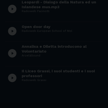
Leopardi - Dialogo della Natura ed un
play_circle_filled
Islandese mus.mp3
Radioweb Pacinotti
Open door day
play_circle_filled
Radioweb European School of Mol
Annalisa e Diletta introducono al
play_circle_filled
Volontariato
ArzelàSound
Il Liceo Grassi, i suoi studenti e i suoi
play_circle_filled
professori
Radioweb Grassi