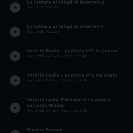
La lettura ai tempi di internet-2
play_circle_filled
Radioweb Mazzini
La lettura ai tempi di internet-1
play_circle_filled
Radioweb Mazzini
Versi in Radio - puntata n°3 la guerra
play_circle_filled
Radioweb C.A.G. di Sestri Levante
Versi in Radio - puntata n°2 sui sogni
play_circle_filled
Radioweb C.A.G. di Sestri Levante
Versi in radio. Puntata n°1 L'amore
play_circle_filled
secondo Maide
Radioweb C.A.G. di Sestri Levante
Giovine Europa