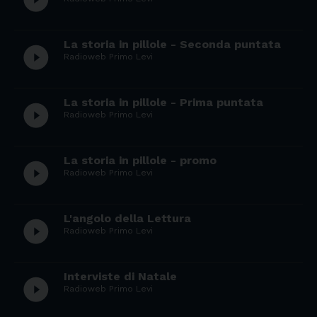
La storia in pillole - Seconda puntata
play_circle_filled
Radioweb Primo Levi
La storia in pillole - Prima puntata
play_circle_filled
Radioweb Primo Levi
La storia in pillole - promo
play_circle_filled
Radioweb Primo Levi
L'angolo della Lettura
play_circle_filled
Radioweb Primo Levi
Interviste di Natale
play_circle_filled
Radioweb Primo Levi