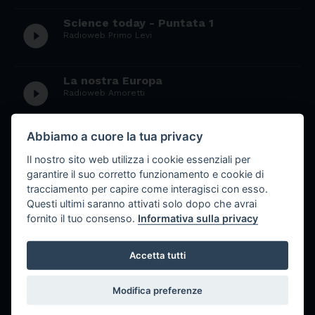
Science today - Puntata 1
play_circle_filled
Radioweb Primo Levi
La nostra Europa
play_circle_filled
Radioweb Amoretti
Abbiamo a cuore la tua privacy
La donna ieri, oggi e domani - Puntata
play_circle_filled
7
Il nostro sito web utilizza i cookie essenziali per
Radioweb Primo Levi
garantire il suo corretto funzionamento e cookie di
tracciamento per capire come interagisci con esso.
Questi ultimi saranno attivati solo dopo che avrai
La donna ieri, oggi e domani - Puntata
fornito il tuo consenso.
Informativa sulla privacy
play_circle_filled
6
Radioweb Primo Levi
Accetta tutti
La donna ieri, oggi e domani - Puntata 5
play_circle_filled
Modifica preferenze
Radioweb Primo Levi