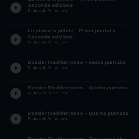
play_circle_filled
Seconda edizione
Radioweb Primo Levi
La storia in pillole - Prima puntata -
play_circle_filled
Seconda edizione
Radioweb Primo Levi
Dossier Mediterraneo - Sesta puntata
play_circle_filled
Radioweb Primo Levi
Dossier Mediterraneo - Quinta puntata
play_circle_filled
Radioweb Primo Levi
Dossier Mediterraneo - Quarta puntata
play_circle_filled
Radioweb Primo Levi
Dossier Mediterraneo - Terza puntata