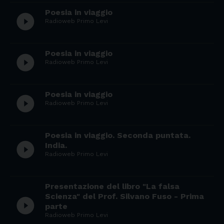
Poesia in viaggio
play_circle_filled
Radioweb Primo Levi
Poesia in viaggio
play_circle_filled
Radioweb Primo Levi
Poesia in viaggio
play_circle_filled
Radioweb Primo Levi
Poesia in viaggio. Seconda puntata.
play_circle_filled
India.
Radioweb Primo Levi
Presentazione del libro "La falsa
Scienza" del Prof. Silvano Fuso - Prima
play_circle_filled
parte
Radioweb Primo Levi