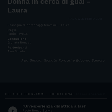
Donna in cerca di guai -
Laura
RADIOWEB PRIMO LEVI
Rassegna di personaggi femminili - Laura
Regia
Paolo Tavella
Conduzione
Gionata Roncati
Partecipanti
Asia Simula
Asia Simula, Gionata Roncati e Edoardo Sanroro
GLI ALTRI PROGRAMMI - EDUCATIONAL
Indice programmi
"Un'esperienza didattica a Iasi"
play_circle_filled
Radio Ronco Scrivia