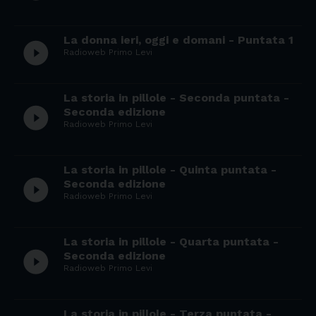
La donna ieri, oggi e domani - Puntata 1
play_circle_filled
Radioweb Primo Levi
La storia in pillole - Seconda puntata -
play_circle_filled
Seconda edizione
Radioweb Primo Levi
La storia in pillole - Quinta puntata -
play_circle_filled
Seconda edizione
Radioweb Primo Levi
La storia in pillole - Quarta puntata -
play_circle_filled
Seconda edizione
Radioweb Primo Levi
La storia in pillole - Terza puntata -