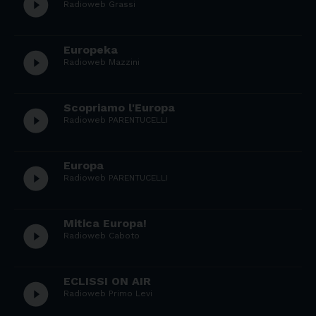
play_circle_filled
Radioweb Grassi
Europeka
play_circle_filled
Radioweb Mazzini
Scopriamo l'Europa
play_circle_filled
Radioweb PARENTUCELLI
Europa
play_circle_filled
Radioweb PARENTUCELLI
Mitica Europa!
play_circle_filled
Radioweb Caboto
ECLISSI ON AIR
play_circle_filled
Radioweb Primo Levi