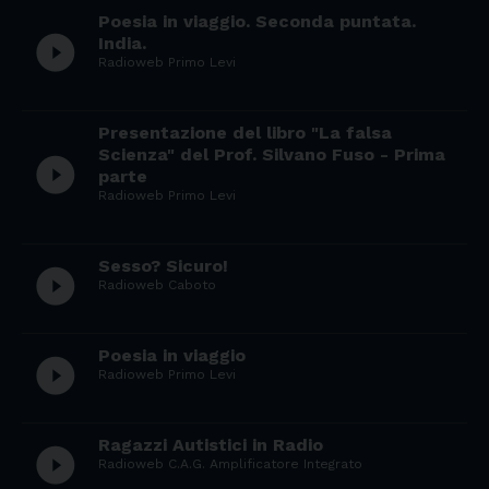
Poesia in viaggio. Seconda puntata.
play_circle_filled
India.
Radioweb Primo Levi
Presentazione del libro "La falsa
Scienza" del Prof. Silvano Fuso - Prima
play_circle_filled
parte
Radioweb Primo Levi
Sesso? Sicuro!
play_circle_filled
Radioweb Caboto
Poesia in viaggio
play_circle_filled
Radioweb Primo Levi
Ragazzi Autistici in Radio
play_circle_filled
Radioweb C.A.G. Amplificatore Integrato