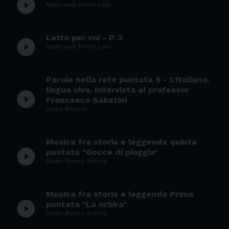
play_circle_filled
Radioweb Primo Levi
Letto per voi - P. 2
play_circle_filled
Radioweb Primo Levi
Parole nella rete puntata 9 - L'italiano,
lingua viva. Intervista al professor
play_circle_filled
Francesco Sabatini
Liceo Rosetti
Musica fra storia e leggenda quinta
play_circle_filled
puntata "Gocce di pioggia"
Radio Ronco Scrivia
Musica fra storia e leggenda Prima
play_circle_filled
puntata "La m’bira"
Radio Ronco Scrivia