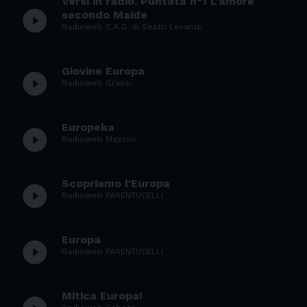
Versi in radio. Puntata n°1 L'amore
play_circle_filled
secondo Maide
Radioweb C.A.G. di Sestri Levante
Giovine Europa
play_circle_filled
Radioweb Grassi
Europeka
play_circle_filled
Radioweb Mazzini
Scopriamo l'Europa
play_circle_filled
Radioweb PARENTUCELLI
Europa
play_circle_filled
Radioweb PARENTUCELLI
Mitica Europa!