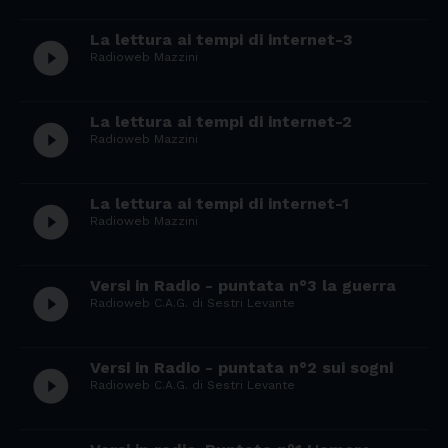
La lettura ai tempi di internet-3
play_circle_filled
Radioweb Mazzini
La lettura ai tempi di internet-2
play_circle_filled
Radioweb Mazzini
La lettura ai tempi di internet-1
play_circle_filled
Radioweb Mazzini
Versi in Radio - puntata n°3 la guerra
play_circle_filled
Radioweb C.A.G. di Sestri Levante
Versi in Radio - puntata n°2 sui sogni
play_circle_filled
Radioweb C.A.G. di Sestri Levante