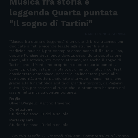
Musica fra storia e
leggenda Quarta puntata
"Il sogno di Tartini"
RADIO RONCO SCRIVIA
"Musica fra storia e leggenda" è un ciclo di brevi trasmissioni
dedicate a miti e vicende legate agli strumenti e alle
tradizioni musicali, per esempio: come nasce il flauto di Pan,
oppure l'origine del mondo dovuta, secondo la popolazione
Bantu, alla m?mira, strumento africano, ma anche il sogno di
Tartini, che affrontiamo proprio in questa quarta puntata,
dove il protagonista è il violino, strumento, in alcuni contesti
considerato demoniaco, perché ci ha incantato grazie alle
sue sonorità, a volte paragonate alla voce umana, ma anche
grazie alla funambolica abilità di grandi interpreti, da Paganini
a Uto Ughi, per arrivare al ruolo che lo strumento ha avuto nel
jazz e nella musica contemporanea.
Regia
Oliver D'Angelo, Martino Traverso
Conduzione
Studenti classe IIB della scuola
Partecipanti
Studenti classe IIB della scuola
Scuola Media G. Pascoli dell'est. Comprensivo di Ronco