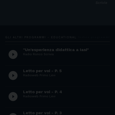
Scrivia
GLI ALTRI PROGRAMMI - EDUCATIONAL
Indice programmi
"Un'esperienza didattica a Iasi"
play_circle_filled
Radio Ronco Scrivia
Letto per voi - P. 5
play_circle_filled
Radioweb Primo Levi
Letto per voi - P. 4
play_circle_filled
Radioweb Primo Levi
Letto per voi - P. 3