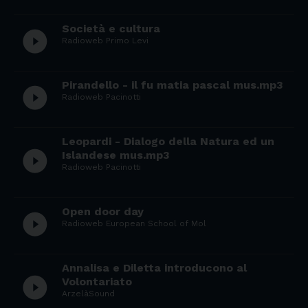
Società e cultura
play_circle_filled
Radioweb Primo Levi
Pirandello - il fu matia pascal mus.mp3
play_circle_filled
Radioweb Pacinotti
Leopardi - Dialogo della Natura ed un
play_circle_filled
Islandese mus.mp3
Radioweb Pacinotti
Open door day
play_circle_filled
Radioweb European School of Mol
Annalisa e Diletta introducono al
play_circle_filled
Volontariato
ArzelàSound