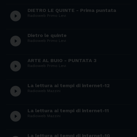
DIETRO LE QUINTE - Prima puntata
play_circle_filled
Radioweb Primo Levi
Dietro le quinte
play_circle_filled
Radioweb Primo Levi
ARTE AL BUIO - PUNTATA 3
play_circle_filled
Radioweb Primo Levi
La lettura ai tempi di internet-12
play_circle_filled
Radioweb Mazzini
La lettura ai tempi di internet-11
play_circle_filled
Radioweb Mazzini
La lettura ai tempi di internet-10