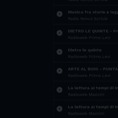
Musica fra storia e le
play_circle_filled
Radio Ronco Scrivia
DIETRO LE QUINTE - P
play_circle_filled
Radioweb Primo Levi
Dietro le quinte
play_circle_filled
Radioweb Primo Levi
ARTE AL BUIO - PUNTA
play_circle_filled
Radioweb Primo Levi
La lettura ai tempi di i
play_circle_filled
Radioweb Mazzini
La lettura ai tempi di i
play_circle_filled
Radioweb Mazzini