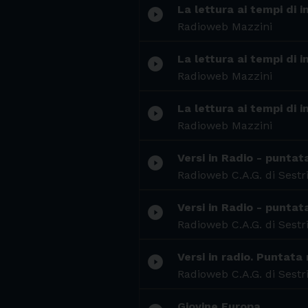
La lettura ai tempi di 
play_circle_filled
Radioweb Mazzini
La lettura ai tempi di 
play_circle_filled
Radioweb Mazzini
La lettura ai tempi di i
play_circle_filled
Radioweb Mazzini
Versi in Radio - puntat
play_circle_filled
Radioweb C.A.G. di Sestr
Versi in Radio - puntat
play_circle_filled
Radioweb C.A.G. di Sestr
Versi in radio. Puntat
play_circle_filled
Radioweb C.A.G. di Sestr
Giovine Europa