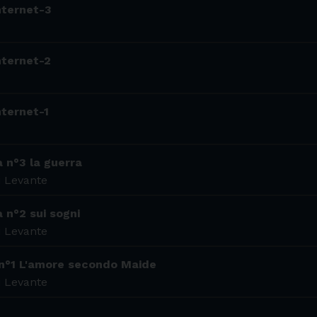
internet-3
internet-2
nternet-1
a n°3 la guerra
i Levante
a n°2 sui sogni
i Levante
a n°1 L'amore secondo Maide
i Levante