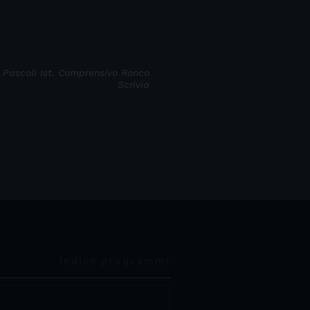
 Pascoli Ist. Comprensivo Ronco
Scrivia
Indice programmi