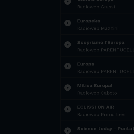
play_circle_filled
Radioweb Grassi
Europeka
play_circle_filled
Radioweb Mazzini
Scopriamo l'Europa
play_circle_filled
Radioweb PARENTUCEL
Europa
play_circle_filled
Radioweb PARENTUCEL
Mitica Europa!
play_circle_filled
Radioweb Caboto
ECLISSI ON AIR
play_circle_filled
Radioweb Primo Levi
Science today - Puntat
play_circle_filled