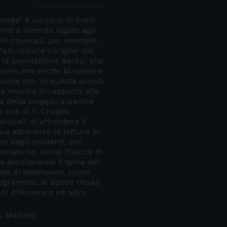
RADIO RONCO SCRIVIA
genda" è un ciclo di brevi
miti e vicende legate agli
oni musicali, per esempio:
Pan, oppure l'origine del
la popolazione Bantu, alla
cano, ma anche la celebre
iavolo etc. In questa quinta
la musica in rapporto alla
 della pioggia; a partire
 n.15 di F. Chopin,
qua?, si affronterà il
a attraverso la lettura di
te dagli studenti, per
lematiche, come ?Gocce di
re ascolteremo il tema del
onia di Beethoven, come
ogramma, le danze rituali
iani d?America ed altro.
o Martino