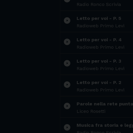
Radio Ronco Scrivia
Letto per voi - P. 5
play_circle_filled
Radioweb Primo Levi
Letto per voi - P. 4
play_circle_filled
Radioweb Primo Levi
Letto per voi - P. 3
play_circle_filled
Radioweb Primo Levi
Letto per voi - P. 2
play_circle_filled
Radioweb Primo Levi
Parole nella rete puntat
play_circle_filled
Liceo Rosetti
Musica fra storia e leg
play_circle_filled
Radio Ronco Scrivia