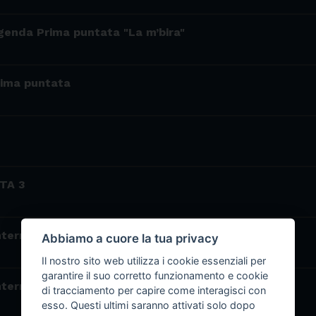
ggenda Prima puntata "La m’bira"
rima puntata
TA 3
nternet-12
Abbiamo a cuore la tua privacy
Il nostro sito web utilizza i cookie essenziali per
garantire il suo corretto funzionamento e cookie
nternet-11
di tracciamento per capire come interagisci con
esso. Questi ultimi saranno attivati solo dopo