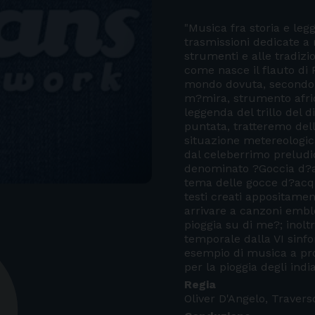
"Musica fra storia e leg
trasmissioni dedicate a 
strumenti e alle tradizi
come nasce il flauto di 
mondo dovuta, secondo 
m?mira, strumento afri
leggenda del trillo del d
puntata, tratteremo del
situazione metereologica
dal celeberrimo preludio
denominato ?Goccia d?ac
tema delle gocce d?acqu
testi creati appositamen
arrivare a canzoni emb
pioggia su di me?; inolt
temporale dalla VI sinf
esempio di musica a pr
per la pioggia degli ind
Regia
Oliver D'Angelo, Travers