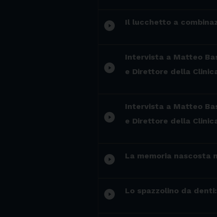
Il lucchetto a combina
play_circle_filled
Intervista a Matteo Bas
play_circle_filled
e Direttore della Clinic
Intervista a Matteo Bas
play_circle_filled
e Direttore della Clinic
La memoria nascosta ne
play_circle_filled
Lo spazzolino da denti: 
play_circle_filled