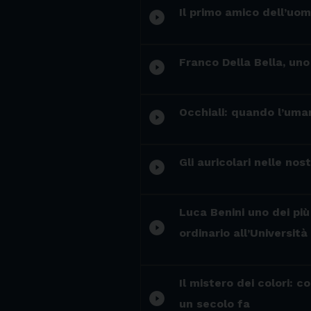
Il primo amico dell’uom
play_circle_filled
Franco Della Bella, uno 
play_circle_filled
Occhiali: quando l’uma
play_circle_filled
Gli auricolari nelle no
play_circle_filled
Luca Benini uno dei più
play_circle_filled
ordinario all’Università
Il mistero dei colori: 
play_circle_filled
un secolo fa