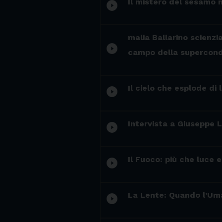
Il mistero del sesamo 
play_circle_filled
malia Ballarino scienzi
play_circle_filled
campo della supercondut
Il cielo che esplode di 
play_circle_filled
Intervista a Giusepp
play_circle_filled
Il Fuoco: più che luce 
play_circle_filled
La Lente: Quando l’Uma
play_circle_filled