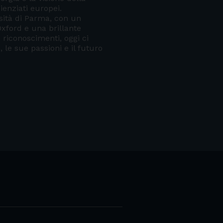
enziati europei.
rsità di Parma, con un
Oxford e una brillante
i riconoscimenti, oggi ci
 le sue passioni e il futuro