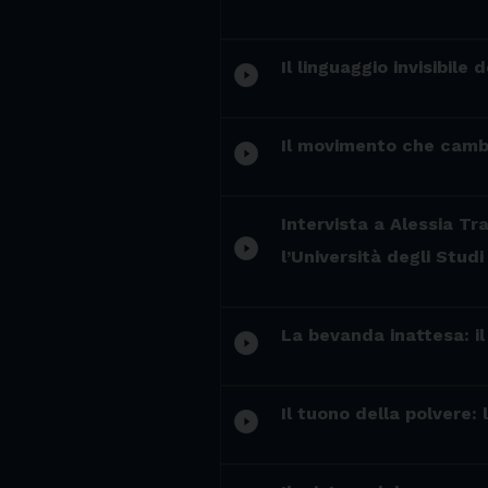
Il linguaggio invisibile
play_circle_filled
Il movimento che cambia
play_circle_filled
Intervista a Alessia Tr
play_circle_filled
l’Università degli Stud
La bevanda inattesa: i
play_circle_filled
Il tuono della polvere:
play_circle_filled