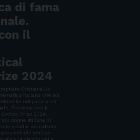
ca di fama
nale.
con il
ical
rize 2024
ospitare Cristiana De
tematica italiana che sta
indelebile nel panorama
nale. Premiata con il
Society Prize 2024,
 100 donne italiane di
solo eccelle nel calcolo
equazioni alle derivate
ergia e la visione della