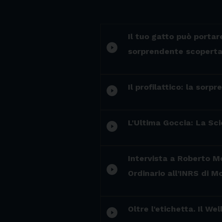
Il tuo gatto può portar
play_circle_filled
sorprendente scopert
Il profilattico: la sor
play_circle_filled
L'Ultima Goccia: La Sc
play_circle_filled
Intervista a Roberto Mo
play_circle_filled
Ordinario all’INRS di M
Oltre l'etichetta. Il W
play_circle_filled