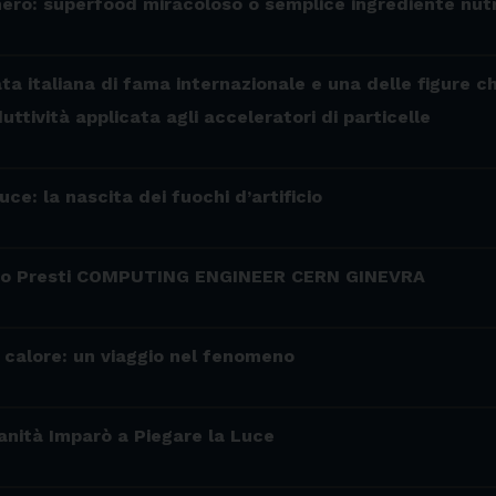
nero: superfood miracoloso o semplice ingrediente nut
ata italiana di fama internazionale e una delle figure c
tività applicata agli acceleratori di particelle
luce: la nascita dei fuochi d’artificio
e Lo Presti COMPUTING ENGINEER CERN GINEVRA
e calore: un viaggio nel fenomeno
nità Imparò a Piegare la Luce