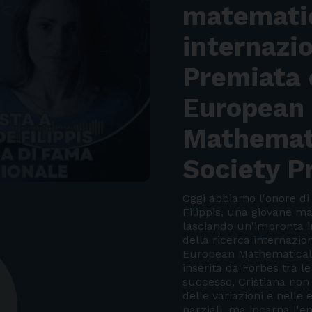
matemati
internazio
Premiata 
European
Mathemat
Society P
Oggi abbiamo l'onore di 
Filippis, una giovane ma
lasciando un'impronta 
della ricerca internazio
European Mathematical 
inserita da Forbes tra le
successo, Cristiana non 
delle variazioni e nelle 
parziali, ma incarna l'en