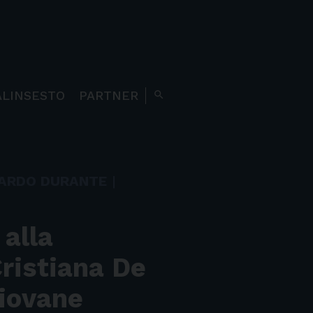
ALINSESTO
PARTNER
search
NARDO DURANTE
|
 alla
Cristiana De
giovane