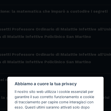
zione: la matematica che imparò a custodire i segreti
setti Professore Ordinario di Malattie Infettive all'Un
a di Malattie Infettive Policlinico San Martino
setti Professore Ordinario di Malattie Infettive all'Un
a di Malattie Infettive Policlinico San Martino
i muscoli: il segreto del corpo che ricorda
Abbiamo a cuore la tua privacy
Il nostro sito web utilizza i cookie essenziali per
garantire il suo corretto funzionamento e cookie
la piccola invenzione che ha salvato miliardi di sorrisi
di tracciamento per capire come interagisci con
esso. Questi ultimi saranno attivati solo dopo