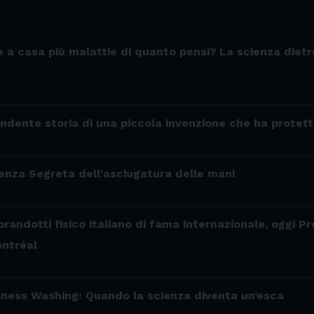
e a casa più malattie di quanto pensi? La scienza diet
a
prendente storia di una piccola invenzione che ha protet
ienza Segreta dell'asciugatura delle mani
randotti fisico italiano di fama internazionale, oggi P
ontréal
ellness Washing: Quando la scienza diventa un’esca