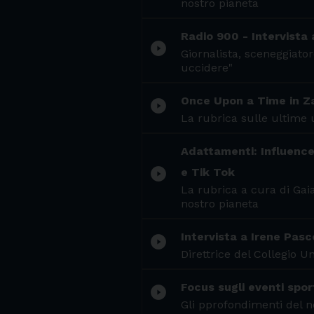
nostro pianeta
Radio 900 - Intervista
play_circle_filled
Giornalista, sceneggiato
uccidere"
Once Upon a Time in Za
play_circle_filled
La rubrica sulle ultime 
Adattamenti: Influencer
play_circle_filled
e Tik Tok
La rubrica a cura di Gaia
nostro pianeta
Intervista a Irene Pasc
play_circle_filled
Direttrice del Collegio 
Focus sugli eventi spor
play_circle_filled
Gli pprofondimenti del n