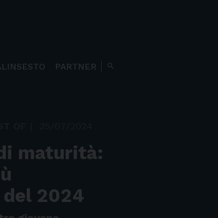
ALINSESTO
PARTNER
search
ST OF
|
25/07/2024
 di maturità:
iù
 del 2024
stro giovane