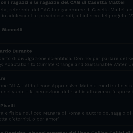
con i ragazzi e le ragazze del CAG di Casetta Mattei
rietà, referente del CAG Luogocomune di Casetta Mattei, co
 in adolescenti e preadolescenti, all'interno del progetto 
 Giannelli
onardo Durante
erto di divulgazione scientifica. Con noi per parlare del ki
 Adaptation to Climate Change and Sustainable Water U
are
ione “ALA - Aldo Leone Apprensivo. Mai più morti sulle stra
o nel vuoto - la percezione del rischio attraverso l'espres
Piselli
 e fisica nel liceo Manara di Roma e autore del saggio di 
etta d'eternità o per amor"
 Beatrice, giovani reporter del liceo Galileo Galilei di 