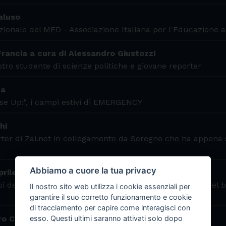
aluso
zionale del MED - Associazione Italiana per l'Educazione a
 Francia a cura di Alessandro Giustozzi
ro studente di scienze politiche e giovane reporter
da
se Up!", i campi estivi di EMERGENCY
hi
ter di Zai.net in collegamento da Seregno che ha appena 
Abbiamo a cuore la tua privacy
prile
i del progetto “Aracne, la rete che include”, vincitore del 
Il nostro sito web utilizza i cookie essenziali per
garantire il suo corretto funzionamento e cookie
di tracciamento per capire come interagisci con
o Ciro Sciretti
esso. Questi ultimi saranno attivati solo dopo