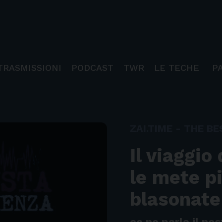
TRASMISSIONI
PODCAST
TWR
LE TECHE
P
ZAI.TIME - THE BE
Il viaggio
le mete p
blasonate
ce ne parla il no