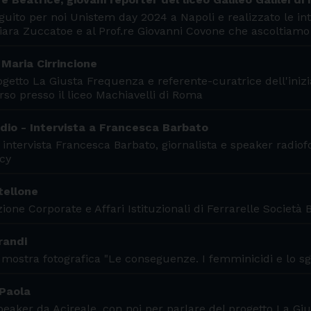
uito per noi Unistem day 2024 a Napoli e realizzato le int
Chiara Zuccatoe e al Prof.re Giovanni Covone che ascoltiamo
 Maria Cirrincione
ogetto La Giusta Frequenza e referente-curatrice dell'iniz
rso presso il liceo Machiavelli di Roma
radio - Intervista a Francesca Barbato
 intervista Francesca Barbato, giornalista e speaker radiof
cy
tellone
ne Corporate e Affari Istituzionali di Ferrarelle Società B
randi
a mostra fotografica "Le conseguenze. I femminicidi e lo sg
 Paola
speaker da Acireale, con noi per parlare del progetto La G