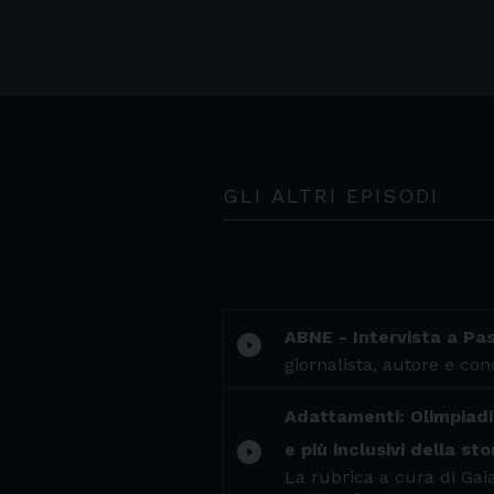
GLI ALTRI EPISODI
ABNE - Intervista a P
play_circle_filled
giornalista, autore e co
Adattamenti: Olimpiadi e
play_circle_filled
e più inclusivi della sto
La rubrica a cura di Gaia