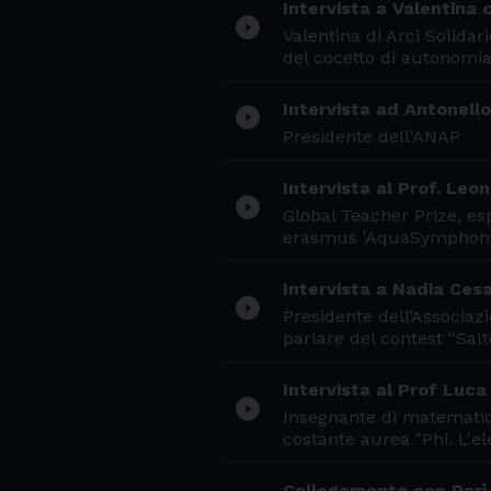
Intervista a Valentina 
play_circle_filled
Valentina di Arci Solida
del cocetto di autonomia
Intervista ad Antonello
play_circle_filled
Presidente dell'ANAP
Intervista al Prof. Le
play_circle_filled
Global Teacher Prize, esp
erasmus 'AquaSymphony:
Intervista a Nadia Ces
play_circle_filled
Presidente dell’Associaz
parlare del contest “Salt
Intervista al Prof Luca 
play_circle_filled
Insegnante di matematica
costante aurea "Phi. L'el
Collegamento con Parì e