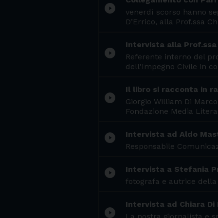
play_circle_filled
venerdì scorso hanno seg
D’Errico, alla Prof.ssa 
Intervista alla Prof.ssa
play_circle_filled
Referente interno del pr
dell'Impegno Civile in co
Il libro si racconta in 
play_circle_filled
Giorgio William Di Marco
Fondazione Media Litera
Intervista ad Aldo Mas
play_circle_filled
Responsabile Comunicazio
Intervista a Stefania P
play_circle_filled
fotografa e autrice dell
Intervista ad Chiara Di
play_circle_filled
La nostra giornalista e 