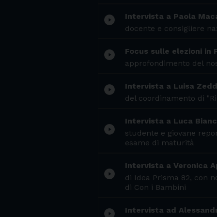
Intervista a Paola Mac
play_circle_filled
docente e consigliere na
Focus sulle elezioni in
play_circle_filled
approfondimento del nost
Intervista a Luisa Zed
play_circle_filled
del coordinamento di "Ri
Intervista a Luca Bianc
play_circle_filled
studente e giovane repor
esame di maturità
Intervista a Veronica A
play_circle_filled
di Idea Prisma 82, con no
di Con i Bambini
Intervista ad Alessandr
play_circle_filled