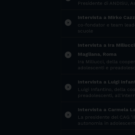
Presidente di ANDISU, Ass
Intervista a Mirko Caz
play_circle_filled
co-fondator e team leade
scuole
Intervista a Ira Miliucc
play_circle_filled
Magliana, Roma
Ira Miliucci, della coope
adolescenti e preadolesce
Intervista a Luigi Infa
play_circle_filled
Luigi Infantino, della c
preadolescenti, all'inter
Intervista a Carmela La
play_circle_filled
La presidente del CAG 'Il
autonomia in adolescenti