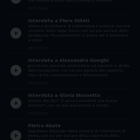
sue inchieste sulla mafia romana e ostiense
13/12/2023
Intervista a Piero Sidoti
attore e professore di matematica e scienze, nonché
play_circle_filled
vincitore della Targa Tenco, con noi per parlare dello
spettacolo "Riconoscienza", in scena dal 6 Dicembre
a Udine
28/11/2023
Intervista a Alessandro Alonghi
giornalista, docente universitario ed esperto in diritto
play_circle_filled
dell'innovazione, con noi per parlare del rapporto
che c'è tra comunicazione e informazione
27/11/2023
Intervista a Gloria Mussetto
play_circle_filled
autrice del libro "È ancora possibile una buona
politica?", con noi per parlarcene in diretta
21/11/2023
Pietro Abate
Segretario Generale della Camera di Commercio di
play_circle_filled
Roma, con noi per parlare della riapertura della