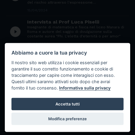
del rischio attraverso l'espressione…
15/04/2024
Intervista al Prof Luca Piselli
Insegnante di matematica e fisica nel liceo Manara di
play_circle_filled
Roma e autore del saggio di divulgazione sulla
costante aurea "Phi. L'eletta d'eternità o per amor"
28/03/2024
Abbiamo a cuore la tua privacy
Collegamento con Parì e Beatrice,
giovani reporter del liceo Galileo Galilei
Il nostro sito web utilizza i cookie essenziali per
di Napoli
garantire il suo corretto funzionamento e cookie di
play_circle_filled
venerdì scorso hanno seguito per noi Unistem day
tracciamento per capire come interagisci con esso.
2024 a Napoli e realizzato le interviste a Davide
Questi ultimi saranno attivati solo dopo che avrai
D’Errico, alla Prof.ssa Chiara Zuccatoe e al Prof.re
Giovanni Covone che ascoltiamo
fornito il tuo consenso.
Informativa sulla privacy
25/03/2024
Accetta tutti
Intervista alla Prof.ssa Maria
Cirrincione
Referente interno del progetto La Giusta Frequenza
play_circle_filled
Modifica preferenze
e referente-curatrice dell'iniziativa Settimana
dell'Impegno Civile in corso presso il liceo
Machiavelli di Roma