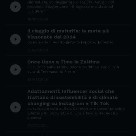
Giornalista, sceneggiatore e regista. Autore del
play_circle_filled
podcast "Sangue Loro - Il ragazzo mandato ad
uccidere"
16/09/2024
Il viaggio di maturità: le mete più
play_circle_filled
blasonate del 2024
ce ne parla il nostro giovane reporter Edoardo
25/07/2024
Once Upon a Time in Zai.time
play_circle_filled
La rubrica sulle ultime uscite tra film e serie TV a
cura di Tommaso di Pierro
19/07/2024
Adattamenti: Influencer social che
trattano di sostenibilità e di climate
changing su Instagram e Tik Tok
play_circle_filled
La rubrica a cura di Gaia Canestri che racconta come
adattare il nostro stile di vita a favore del nostro
pianeta
17/07/2024