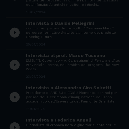
parlare del progetto "I nonni e i bambini della scuola
dell'infanzia: gli antichi mestieri e i giochi…
16/02/2024
Intervista a Davide Pellegrini
con noi per parlare del progetto “Chiamami Mario”,
play_circle_filled
percorso formativo gratuito all'interno del progetto
Opening Future
25/01/2024
Intervista al prof. Marco Toscano
L’I.I.S. “N. Copernico - A. Carpeggiani” di Ferrara e l’Avis
play_circle_filled
Provinciale Ferrara, nell’ambito del progetto The New
Poets
23/01/2024
Intervista a Alessandro Ciro Sciretti
Presidente di ANDISU e EDISU Piemonte, con noi per
play_circle_filled
parlare della cerimonia d’inaugurazione dell’anno
accademico dell’Università del Piemonte Orientale
16/01/2024
Intervista a Federica Angeli
play_circle_filled
Giornalista di cronaca nera e giudiziaria, nota per le