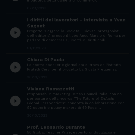
Biblioteca della Camera di Commercio
02/11/2023
I diritti dei lavoratori - Intervista a Yvan
Sagnet
play_circle_filled
Progetto "Leggere la Società - Giovani protagonisti
dell'editoria" presso il liceo Anco Marzio di Roma per
parlare di democrazia, libertà e Diritti civili
01/11/2023
Chiara Di Paola
play_circle_filled
La nostra speaker e giornalista si trova dall'Istituto
Fratelli Cervi per il progetto La Giusta Frequenza
30/10/2023
Viviana Ramazzotti
responsabile marketing British Council Italia, con noi
play_circle_filled
per parlare della ricerca "The Future of English:
Global Perspectives", condotta in collaborazione con
92 esperti e policy makers di 49 Paesi…
30/10/2023
Prof. Leonardo Durante
50 Global Teacher Prize, esperto di divulgazione