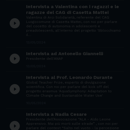
Intervista a Valentina con i ragazzi e le
ragazze del CAG di Casetta Mattei
Valentina di Arci Solidarietà, referente del CAG
play_circle_filled
Luogocomune di Casetta Mattei, con noi per parlare
del cocetto di autonomia in adolescenti e
preadolescenti, all'interno del progetto 'Sblocchiamo
il…
13/05/2024
Intervista ad Antonello Giannelli
play_circle_filled
Presidente dell'ANAP
13/05/2024
Intervista al Prof. Leonardo Durante
Global Teacher Prize, esperto di divulgazione
play_circle_filled
scientifica. Con noi per parlare del kick off del
progetto erasmus 'AquaSymphony: Adaptation to
Climate Change and Sustainable Water Use'
10/05/2024
Intervista a Nadia Cesare
Presidente dell’Associazione “ALA - Aldo Leone
play_circle_filled
Apprensivo. Mai più morti sulle strade” , con noi per
parlare del contest “Salto nel vuoto - la percezione