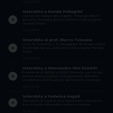
16/02/2024
Intervista a Davide Pellegrini
con noi per parlare del progetto “Chiamami Mario”,
play_circle_filled
percorso formativo gratuito all'interno del progetto
Opening Future
25/01/2024
Intervista al prof. Marco Toscano
L’I.I.S. “N. Copernico - A. Carpeggiani” di Ferrara e l’Avis
play_circle_filled
Provinciale Ferrara, nell’ambito del progetto The New
Poets
23/01/2024
Intervista a Alessandro Ciro Sciretti
Presidente di ANDISU e EDISU Piemonte, con noi per
play_circle_filled
parlare della cerimonia d’inaugurazione dell’anno
accademico dell’Università del Piemonte Orientale
16/01/2024
Intervista a Federica Angeli
play_circle_filled
Giornalista di cronaca nera e giudiziaria, nota per le
sue inchieste sulla mafia romana e ostiense
13/12/2023