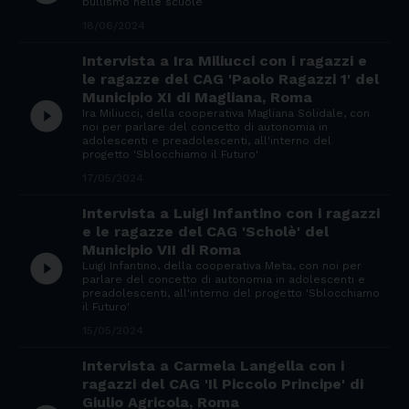
bullismo nelle scuole
18/06/2024
Intervista a Ira Miliucci con i ragazzi e
le ragazze del CAG 'Paolo Ragazzi 1' del
Municipio XI di Magliana, Roma
play_circle_filled
Ira Miliucci, della cooperativa Magliana Solidale, con
noi per parlare del concetto di autonomia in
adolescenti e preadolescenti, all'interno del
progetto 'Sblocchiamo il Futuro'
17/05/2024
Intervista a Luigi Infantino con i ragazzi
e le ragazze del CAG 'Scholè' del
Municipio VII di Roma
play_circle_filled
Luigi Infantino, della cooperativa Meta, con noi per
parlare del concetto di autonomia in adolescenti e
preadolescenti, all'interno del progetto 'Sblocchiamo
il Futuro'
15/05/2024
Intervista a Carmela Langella con i
ragazzi del CAG 'Il Piccolo Principe' di
Giulio Agricola, Roma