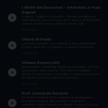
I diritti dei lavoratori - Intervista a Yvan
Sagnet
play_circle_filled
Progetto "Leggere la Società - Giovani protagonisti
dell'editoria" presso il liceo Anco Marzio di Roma per
parlare di democrazia, libertà e Diritti civili
01/11/2023
Chiara Di Paola
play_circle_filled
La nostra speaker e giornalista si trova dall'Istituto
Fratelli Cervi per il progetto La Giusta Frequenza
30/10/2023
Viviana Ramazzotti
responsabile marketing British Council Italia, con noi
play_circle_filled
per parlare della ricerca "The Future of English:
Global Perspectives", condotta in collaborazione con
92 esperti e policy makers di 49 Paesi…
30/10/2023
Prof. Leonardo Durante
50 Global Teacher Prize, esperto di divulgazione
play_circle_filled
scientifica e parte del comitato culturale e
scientifico della Fondazione Media Literacy. Con noi