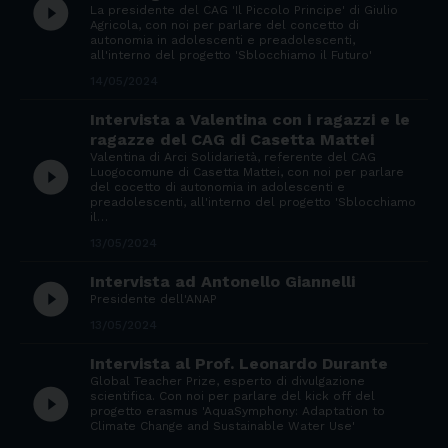
play_circle_filled
La presidente del CAG 'Il Piccolo Principe' di Giulio
Agricola, con noi per parlare del concetto di
autonomia in adolescenti e preadolescenti,
all'interno del progetto 'Sblocchiamo il Futuro'
14/05/2024
Intervista a Valentina con i ragazzi e le
ragazze del CAG di Casetta Mattei
Valentina di Arci Solidarietà, referente del CAG
play_circle_filled
Luogocomune di Casetta Mattei, con noi per parlare
del cocetto di autonomia in adolescenti e
preadolescenti, all'interno del progetto 'Sblocchiamo
il…
13/05/2024
Intervista ad Antonello Giannelli
play_circle_filled
Presidente dell'ANAP
13/05/2024
Intervista al Prof. Leonardo Durante
Global Teacher Prize, esperto di divulgazione
play_circle_filled
scientifica. Con noi per parlare del kick off del
progetto erasmus 'AquaSymphony: Adaptation to
Climate Change and Sustainable Water Use'