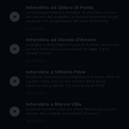
Intervista ad Chiara Di Paola
La nostra giornalista e speaker da Acireale, con noi
play_circle_filled
per parlare del progetto La Giusta Frequenza con gli
studenti e le studentesse del liceo Archimede
07/03/2024
Intervista ad Alessio D'Amato
Consigliere della Regione Lazio di Azione, con noi per
play_circle_filled
parlare della sulla sua proposta di legge “Lazio
Strade Sicure”
05/03/2024
Intervista a Vittorio Fiore
Direttore Comunicazione, Regulatory e Public Affair di
play_circle_filled
Lactalis Italia, con noi per parlare della terza
edizione del progetto “La Coscienza di Zeta”
29/02/2024
Intervista a Marco Villa
play_circle_filled
Editorial Content Lead per Chora Media, con noi per
parlare del progetto Ascoltando S’impara
26/02/2024