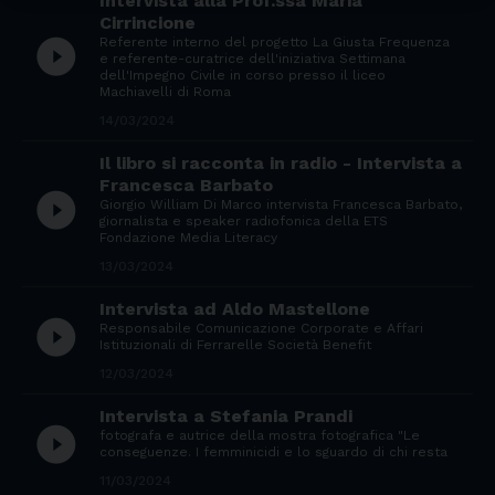
Intervista alla Prof.ssa Maria
Cirrincione
Referente interno del progetto La Giusta Frequenza
play_circle_filled
e referente-curatrice dell'iniziativa Settimana
dell'Impegno Civile in corso presso il liceo
Machiavelli di Roma
14/03/2024
Il libro si racconta in radio - Intervista a
Francesca Barbato
play_circle_filled
Giorgio William Di Marco intervista Francesca Barbato,
giornalista e speaker radiofonica della ETS
Fondazione Media Literacy
13/03/2024
Intervista ad Aldo Mastellone
play_circle_filled
Responsabile Comunicazione Corporate e Affari
Istituzionali di Ferrarelle Società Benefit
12/03/2024
Intervista a Stefania Prandi
play_circle_filled
fotografa e autrice della mostra fotografica "Le
conseguenze. I femminicidi e lo sguardo di chi resta
11/03/2024