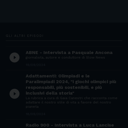
GLI ALTRI EPISODI
ABNE - Intervista a Pasquale Ancona
play_circle_filled
giornalista, autore e conduttore di Slow News
19/09/2024
Adattamenti: Olimpiadi e le
Paralimpiadi 2024, "i giochi olimpici più
responsabili, più sostenibili, e più
play_circle_filled
inclusivi della storia"
La rubrica a cura di Gaia Canestri che racconta come
adattare il nostro stile di vita a favore del nostro
pianeta
18/09/2024
Radio 900 - Intervista a Luca Lancise