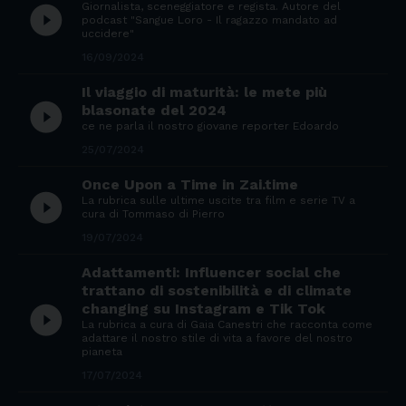
Giornalista, sceneggiatore e regista. Autore del
play_circle_filled
podcast "Sangue Loro - Il ragazzo mandato ad
uccidere"
16/09/2024
Il viaggio di maturità: le mete più
play_circle_filled
blasonate del 2024
ce ne parla il nostro giovane reporter Edoardo
25/07/2024
Once Upon a Time in Zai.time
play_circle_filled
La rubrica sulle ultime uscite tra film e serie TV a
cura di Tommaso di Pierro
19/07/2024
Adattamenti: Influencer social che
trattano di sostenibilità e di climate
changing su Instagram e Tik Tok
play_circle_filled
La rubrica a cura di Gaia Canestri che racconta come
adattare il nostro stile di vita a favore del nostro
pianeta
17/07/2024