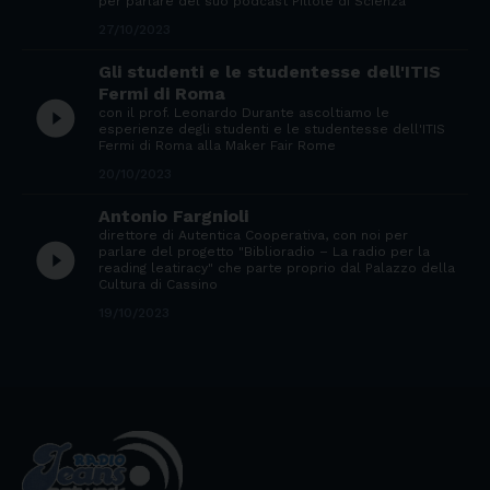
per parlare del suo podcast Pillole di Scienza
27/10/2023
Gli studenti e le studentesse dell'ITIS
Fermi di Roma
play_circle_filled
con il prof. Leonardo Durante ascoltiamo le
esperienze degli studenti e le studentesse dell'ITIS
Fermi di Roma alla Maker Fair Rome
20/10/2023
Antonio Fargnioli
direttore di Autentica Cooperativa, con noi per
play_circle_filled
parlare del progetto "Biblioradio – La radio per la
reading leatiracy" che parte proprio dal Palazzo della
Cultura di Cassino
19/10/2023