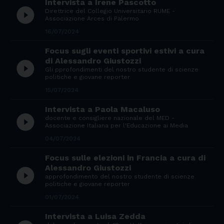
Intervista a Irene Pascotto
play_circle_filled
Direttrice del Collegio Universitario RUME -
Associazione Arces di Palermo
16/07/2024
Focus sugli eventi sportivi estivi a cura
di Alessandro Giustozzi
play_circle_filled
Gli pprofondimenti del nostro studente di scienze
politiche e giovane reporter
15/07/2024
Intervista a Paola Macaluso
play_circle_filled
docente e consigliere nazionale del MED -
Associazione Italiana per l'Educazione ai Media
04/07/2024
Focus sulle elezioni in Francia a cura di
Alessandro Giustozzi
play_circle_filled
approfondimento del nostro studente di scienze
politiche e giovane reporter
01/07/2024
Intervista a Luisa Zedda