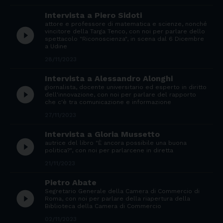
Intervista a Piero Sidoti
attore e professore di matematica e scienze, nonché
play_circle_filled
vincitore della Targa Tenco, con noi per parlare dello
spettacolo "Riconoscienza", in scena dal 6 Dicembre
a Udine
28/11/2023
Intervista a Alessandro Alonghi
giornalista, docente universitario ed esperto in diritto
play_circle_filled
dell'innovazione, con noi per parlare del rapporto
che c'è tra comunicazione e informazione
27/11/2023
Intervista a Gloria Mussetto
play_circle_filled
autrice del libro "È ancora possibile una buona
politica?", con noi per parlarcene in diretta
21/11/2023
Pietro Abate
Segretario Generale della Camera di Commercio di
play_circle_filled
Roma, con noi per parlare della riapertura della
Biblioteca della Camera di Commercio
02/11/2023