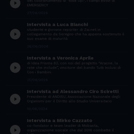
play_circle_filled
del coordinamento di "Rise Up!", i campi estivi di
EMERGENCY
27/06/2024
Intervista a Luca Bianchi
studente e giovane reporter di Zai.net in
play_circle_filled
collegamento da Seregno che ha appena sostenuto il
suo esame di maturità
26/06/2024
Intervista a Veronica Aprile
di Idea Prisma 82, con noi del progetto “Aracne, la
play_circle_filled
rete che include”, vincitore del bando Tutti Inclusi di
Con i Bambini
25/06/2024
Intervista ad Alessandro Ciro Sciretti
play_circle_filled
Presidente di ANDISU, Associazione Nazionale degli
Organismi per il Diritto allo Studio Universitario
19/06/2024
Intervista a Mirko Cazzato
co-fondator e team leader di Mobasta,
play_circle_filled
organizzazione soicale che dal 2016 combatte il