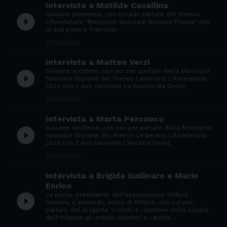
Intervista a Matilde Cavallina
Giovane poetessa, con noi per parlare del Premio
play_circle_filled
L'Avvelenata "Menzione Speciale Giovane Poesia" con
la sua poesia Tramonto
21/02/2024
Intervista a Matteo Verzi
Giovane scrittore, con noi per parlare della Menzione
play_circle_filled
Speciale Giovane del Premio Letterario L'Avvelenata
2023 con il suo racconto La Commedia Divina
20/02/2024
Intervista a Marta Percuoco
Giovane scrittrice, con noi per parlare della Menzione
play_circle_filled
Speciale Giovane del Premio Letterario L'Avvelenata
2023 con il suo racconto L'Ancella Divina
20/02/2024
Intervista a Brigida Gallinaro e Mario
Enrico
La prima, presidente dell'associazione 50&più
play_circle_filled
Genova, il secondo, socio di 50&più, con noi per
parlare del progetto "I nonni e i bambini della scuola
dell'infanzia: gli antichi mestieri e i giochi…