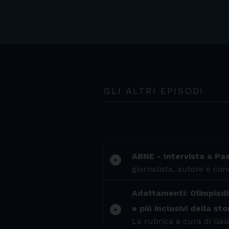
GLI ALTRI EPISODI
ABNE - Intervista a P
play_circle_filled
giornalista, autore e co
Adattamenti: Olimpiadi e
play_circle_filled
e più inclusivi della sto
La rubrica a cura di Gaia