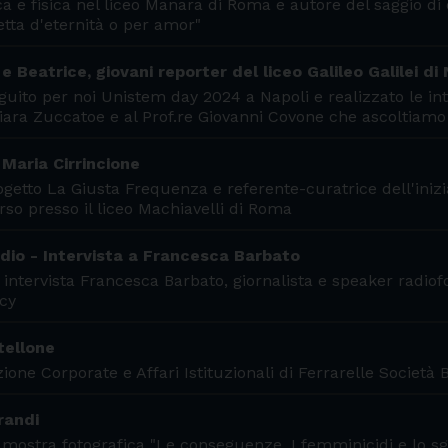
 e fisica nel liceo Manara di Roma e autore del saggio di 
etta d'eternità o per amor"
 Beatrice, giovani reporter del liceo Galileo Galilei di 
uito per noi Unistem day 2024 a Napoli e realizzato le int
Chiara Zuccatoe e al Prof.re Giovanni Covone che ascoltiamo
 Maria Cirrincione
ogetto La Giusta Frequenza e referente-curatrice dell'iniz
rso presso il liceo Machiavelli di Roma
radio - Intervista a Francesca Barbato
 intervista Francesca Barbato, giornalista e speaker radiof
cy
tellone
ne Corporate e Affari Istituzionali di Ferrarelle Società B
randi
a mostra fotografica "Le conseguenze. I femminicidi e lo sg