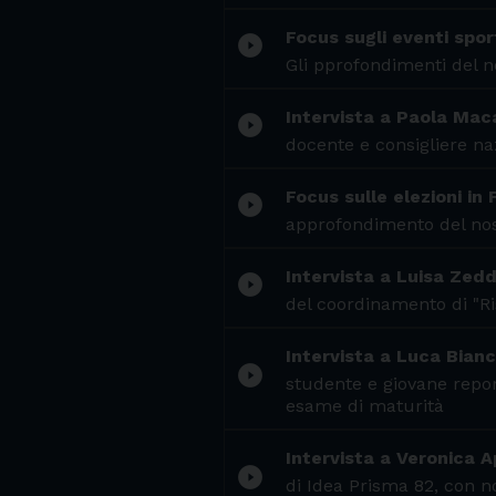
Focus sugli eventi spor
play_circle_filled
Gli pprofondimenti del n
Intervista a Paola Mac
play_circle_filled
docente e consigliere na
Focus sulle elezioni in
play_circle_filled
approfondimento del nost
Intervista a Luisa Zed
play_circle_filled
del coordinamento di "Ri
Intervista a Luca Bianc
play_circle_filled
studente e giovane repor
esame di maturità
Intervista a Veronica A
play_circle_filled
di Idea Prisma 82, con no