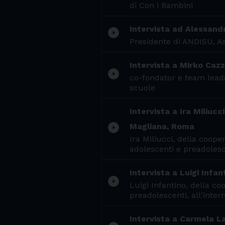
di Con i Bambini
Intervista ad Alessandr
play_circle_filled
Presidente di ANDISU, Ass
Intervista a Mirko Caz
play_circle_filled
co-fondator e team leade
scuole
Intervista a Ira Miliucc
play_circle_filled
Magliana, Roma
Ira Miliucci, della coope
adolescenti e preadolesce
Intervista a Luigi Infa
play_circle_filled
Luigi Infantino, della c
preadolescenti, all'inter
Intervista a Carmela La