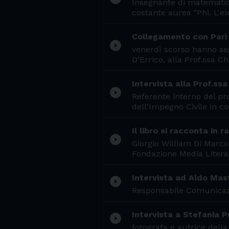
Insegnante di matematica
costante aurea "Phi. L'el
Collegamento con Parì e
play_circle_filled
venerdì scorso hanno seg
D’Errico, alla Prof.ssa 
Intervista alla Prof.ssa
play_circle_filled
Referente interno del pr
dell'Impegno Civile in co
Il libro si racconta in 
play_circle_filled
Giorgio William Di Marco
Fondazione Media Litera
Intervista ad Aldo Mas
play_circle_filled
Responsabile Comunicazio
Intervista a Stefania P
play_circle_filled
fotografa e autrice dell