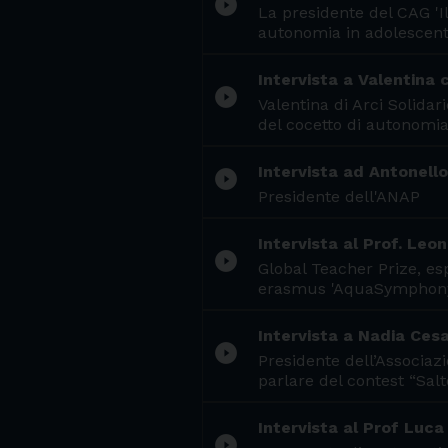
play_circle_filled
La presidente del CAG 'Il
autonomia in adolescenti
Intervista a Valentina 
play_circle_filled
Valentina di Arci Solida
del cocetto di autonomia
Intervista ad Antonello
play_circle_filled
Presidente dell'ANAP
Intervista al Prof. Le
play_circle_filled
Global Teacher Prize, esp
erasmus 'AquaSymphony:
Intervista a Nadia Ces
play_circle_filled
Presidente dell’Associaz
parlare del contest “Salt
Intervista al Prof Luca 
play_circle_filled