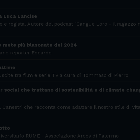
 a Luca Lancise
re e regista. Autore del podcast "Sangue Loro - Il ragazzo
 le mete più blasonate del 2024
ovane reporter Edoardo
i.time
uscite tra film e serie TV a cura di Tommaso di Pierro
 social che trattano di sostenibilità e di climate cha
 Canestri che racconta come adattare il nostro stile di vita
otto
Universitario RUME - Associazione Arces di Palermo