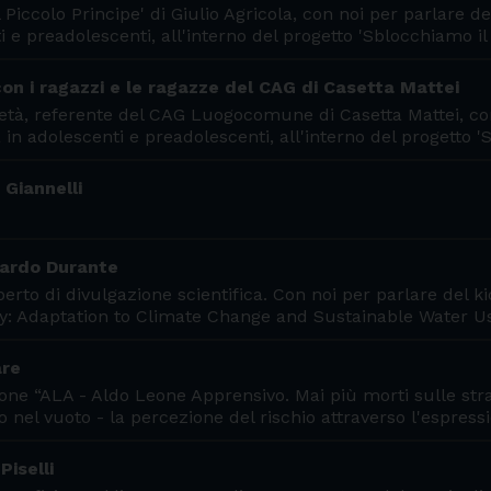
 Piccolo Principe' di Giulio Agricola, con noi per parlare de
 e preadolescenti, all'interno del progetto 'Sblocchiamo il
con i ragazzi e le ragazze del CAG di Casetta Mattei
rietà, referente del CAG Luogocomune di Casetta Mattei, co
 in adolescenti e preadolescenti, all'interno del progetto 
 Giannelli
onardo Durante
erto di divulgazione scientifica. Con noi per parlare del ki
 Adaptation to Climate Change and Sustainable Water U
are
ione “ALA - Aldo Leone Apprensivo. Mai più morti sulle stra
o nel vuoto - la percezione del rischio attraverso l'espres
Piselli