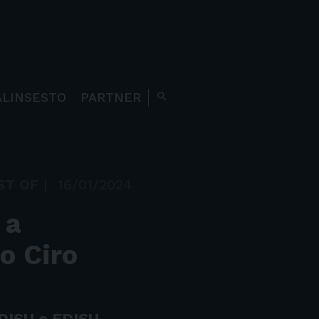
ALINSESTO
PARTNER
search
ST OF
|
16/01/2024
 a
o Ciro
DISU e EDISU