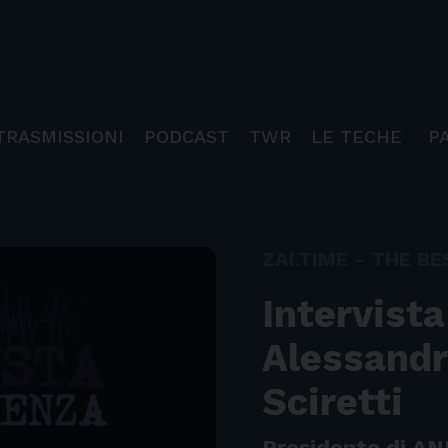
TRASMISSIONI
PODCAST
TWR
LE TECHE
P
ZAI.TIME - THE BE
Intervista
Alessandr
Sciretti
Presidente di AN