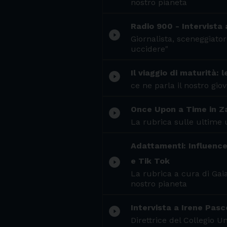
nostro pianeta
Radio 900 - Intervista
play_circle_filled
Giornalista, sceneggiato
uccidere"
Il viaggio di maturità:
play_circle_filled
ce ne parla il nostro gi
Once Upon a Time in Za
play_circle_filled
La rubrica sulle ultime 
Adattamenti: Influencer
play_circle_filled
e Tik Tok
La rubrica a cura di Gaia
nostro pianeta
Intervista a Irene Pasc
play_circle_filled
Direttrice del Collegio 