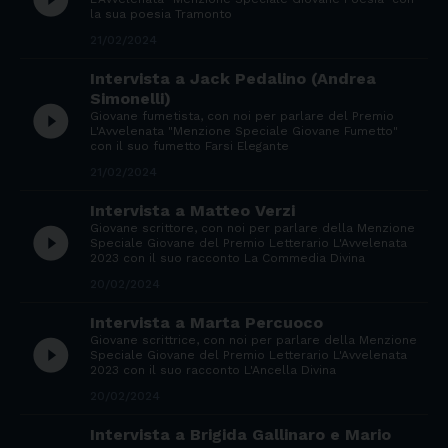
play_circle_filled
la sua poesia Tramonto
21/02/2024
Intervista a Jack Pedalino (Andrea
Simonelli)
play_circle_filled
Giovane fumetista, con noi per parlare del Premio
L'Avvelenata "Menzione Speciale Giovane Fumetto"
con il suo fumetto Farsi Elegante
21/02/2024
Intervista a Matteo Verzi
Giovane scrittore, con noi per parlare della Menzione
play_circle_filled
Speciale Giovane del Premio Letterario L'Avvelenata
2023 con il suo racconto La Commedia Divina
20/02/2024
Intervista a Marta Percuoco
Giovane scrittrice, con noi per parlare della Menzione
play_circle_filled
Speciale Giovane del Premio Letterario L'Avvelenata
2023 con il suo racconto L'Ancella Divina
20/02/2024
Intervista a Brigida Gallinaro e Mario