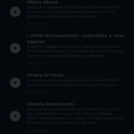
Pietro Abate
Segretario Generale della Camera di Commercio di
play_circle_filled
Roma, con noi per parlare della riapertura della
Biblioteca della Camera di Commercio
02/11/2023
I diritti dei lavoratori - Intervista a Yvan
Sagnet
play_circle_filled
Progetto "Leggere la Società - Giovani protagonisti
dell'editoria" presso il liceo Anco Marzio di Roma per
parlare di democrazia, libertà e Diritti civili
01/11/2023
Chiara Di Paola
play_circle_filled
La nostra speaker e giornalista si trova dall'Istituto
Fratelli Cervi per il progetto La Giusta Frequenza
30/10/2023
Viviana Ramazzotti
responsabile marketing British Council Italia, con noi
play_circle_filled
per parlare della ricerca "The Future of English:
Global Perspectives", condotta in collaborazione con
92 esperti e policy makers di 49 Paesi…
30/10/2023