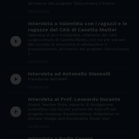
all'interno del progetto 'Sblocchiamo il Futuro'
14/05/2024
Intervista a Valentina con i ragazzi e le
ragazze del CAG di Casetta Mattei
Valentina di Arci Solidarietà, referente del CAG
play_circle_filled
Luogocomune di Casetta Mattei, con noi per parlare
del cocetto di autonomia in adolescenti e
preadolescenti, all'interno del progetto 'Sblocchiamo
il…
13/05/2024
Intervista ad Antonello Giannelli
play_circle_filled
Presidente dell'ANAP
13/05/2024
Intervista al Prof. Leonardo Durante
Global Teacher Prize, esperto di divulgazione
play_circle_filled
scientifica. Con noi per parlare del kick off del
progetto erasmus 'AquaSymphony: Adaptation to
Climate Change and Sustainable Water Use'
10/05/2024
Intervista a Nadia Cesare