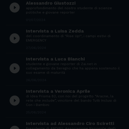
Alessandro Giustozzi
play_circle_filled
approfondimento del nostro studente di scienze
politiche e giovane reporter
01/07/2024
Intervista a Luisa Zedda
play_circle_filled
del coordinamento di "Rise Up!", i campi estivi di
EMERGENCY
27/06/2024
Intervista a Luca Bianchi
studente e giovane reporter di Zai.net in
play_circle_filled
collegamento da Seregno che ha appena sostenuto il
suo esame di maturità
26/06/2024
Intervista a Veronica Aprile
di Idea Prisma 82, con noi del progetto “Aracne, la
play_circle_filled
rete che include”, vincitore del bando Tutti Inclusi di
Con i Bambini
25/06/2024
Intervista ad Alessandro Ciro Sciretti
Presidente di ANDISU, Associazione Nazionale degli