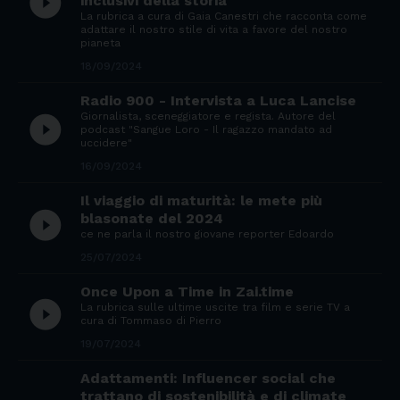
play_circle_filled
inclusivi della storia"
La rubrica a cura di Gaia Canestri che racconta come
adattare il nostro stile di vita a favore del nostro
pianeta
18/09/2024
Radio 900 - Intervista a Luca Lancise
Giornalista, sceneggiatore e regista. Autore del
play_circle_filled
podcast "Sangue Loro - Il ragazzo mandato ad
uccidere"
16/09/2024
Il viaggio di maturità: le mete più
play_circle_filled
blasonate del 2024
ce ne parla il nostro giovane reporter Edoardo
25/07/2024
Once Upon a Time in Zai.time
play_circle_filled
La rubrica sulle ultime uscite tra film e serie TV a
cura di Tommaso di Pierro
19/07/2024
Adattamenti: Influencer social che
trattano di sostenibilità e di climate