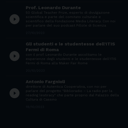
Prof. Leonardo Durante
50 Global Teacher Prize, esperto di divulgazione
play_circle_filled
scientifica e parte del comitato culturale e
scientifico della Fondazione Media Literacy. Con noi
per parlare del suo podcast Pillole di Scienza
27/10/2023
Gli studenti e le studentesse dell'ITIS
Fermi di Roma
play_circle_filled
con il prof. Leonardo Durante ascoltiamo le
esperienze degli studenti e le studentesse dell'ITIS
Fermi di Roma alla Maker Fair Rome
20/10/2023
Antonio Fargnioli
direttore di Autentica Cooperativa, con noi per
play_circle_filled
parlare del progetto "Biblioradio – La radio per la
reading leatiracy" che parte proprio dal Palazzo della
Cultura di Cassino
19/10/2023