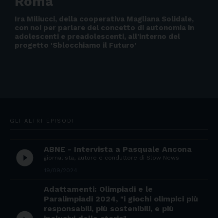
Roma
Ira Miliucci, della cooperativa Magliana Solidale,
con noi per parlare del concetto di autonomia in
adolescenti e preadolescenti, all'interno del
progetto 'Sblocchiamo il Futuro'
GLI ALTRI EPISODI
ABNE - Intervista a Pasquale Ancona
play_circle_filled
giornalista, autore e conduttore di Slow News
19/09/2024
Adattamenti: Olimpiadi e le
Paralimpiadi 2024, "i giochi olimpici più
responsabili, più sostenibili, e più