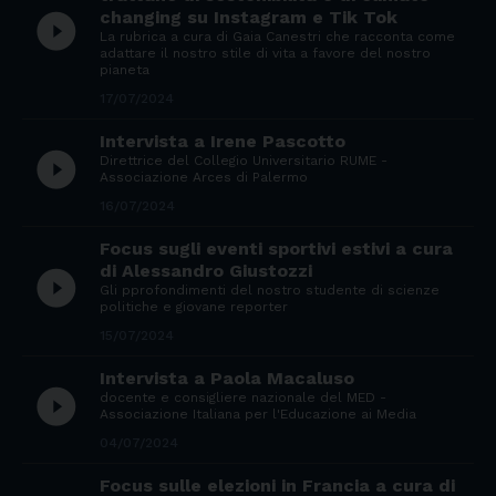
changing su Instagram e Tik Tok
play_circle_filled
La rubrica a cura di Gaia Canestri che racconta come
adattare il nostro stile di vita a favore del nostro
pianeta
17/07/2024
Intervista a Irene Pascotto
play_circle_filled
Direttrice del Collegio Universitario RUME -
Associazione Arces di Palermo
16/07/2024
Focus sugli eventi sportivi estivi a cura
di Alessandro Giustozzi
play_circle_filled
Gli pprofondimenti del nostro studente di scienze
politiche e giovane reporter
15/07/2024
Intervista a Paola Macaluso
play_circle_filled
docente e consigliere nazionale del MED -
Associazione Italiana per l'Educazione ai Media
04/07/2024
Focus sulle elezioni in Francia a cura di