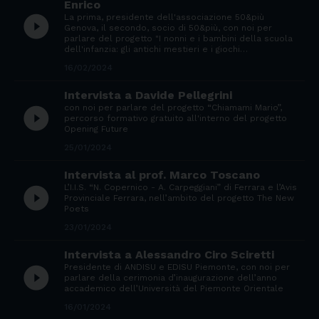
Enrico
La prima, presidente dell'associazione 50&più
play_circle_filled
Genova, il secondo, socio di 50&più, con noi per
parlare del progetto "I nonni e i bambini della scuola
dell'infanzia: gli antichi mestieri e i giochi…
16/02/2024
Intervista a Davide Pellegrini
con noi per parlare del progetto “Chiamami Mario”,
play_circle_filled
percorso formativo gratuito all'interno del progetto
Opening Future
25/01/2024
Intervista al prof. Marco Toscano
L’I.I.S. “N. Copernico - A. Carpeggiani” di Ferrara e l’Avis
play_circle_filled
Provinciale Ferrara, nell’ambito del progetto The New
Poets
23/01/2024
Intervista a Alessandro Ciro Sciretti
Presidente di ANDISU e EDISU Piemonte, con noi per
play_circle_filled
parlare della cerimonia d’inaugurazione dell’anno
accademico dell’Università del Piemonte Orientale
16/01/2024