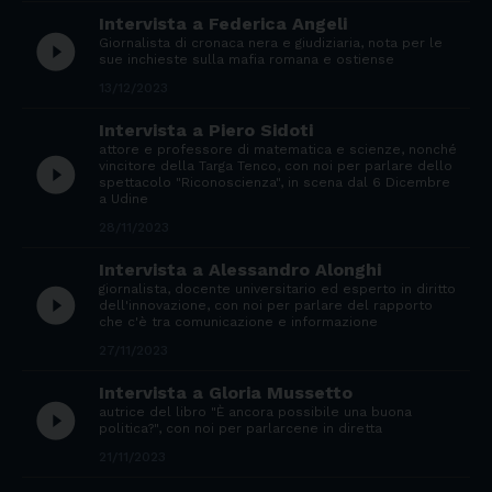
Intervista a Federica Angeli
play_circle_filled
Giornalista di cronaca nera e giudiziaria, nota per le
sue inchieste sulla mafia romana e ostiense
13/12/2023
Intervista a Piero Sidoti
attore e professore di matematica e scienze, nonché
play_circle_filled
vincitore della Targa Tenco, con noi per parlare dello
spettacolo "Riconoscienza", in scena dal 6 Dicembre
a Udine
28/11/2023
Intervista a Alessandro Alonghi
giornalista, docente universitario ed esperto in diritto
play_circle_filled
dell'innovazione, con noi per parlare del rapporto
che c'è tra comunicazione e informazione
27/11/2023
Intervista a Gloria Mussetto
play_circle_filled
autrice del libro "È ancora possibile una buona
politica?", con noi per parlarcene in diretta
21/11/2023