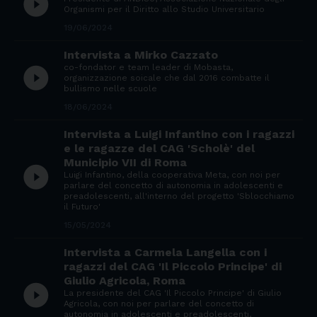
play_circle_filled
Organismi per il Diritto allo Studio Universitario
19/06/2024
Intervista a Mirko Cazzato
co-fondator e team leader di Mobasta,
play_circle_filled
organizzazione soicale che dal 2016 combatte il
bullismo nelle scuole
18/06/2024
Intervista a Luigi Infantino con i ragazzi
e le ragazze del CAG 'Scholè' del
Municipio VII di Roma
play_circle_filled
Luigi Infantino, della cooperativa Meta, con noi per
parlare del concetto di autonomia in adolescenti e
preadolescenti, all'interno del progetto 'Sblocchiamo
il Futuro'
15/05/2024
Intervista a Carmela Langella con i
ragazzi del CAG 'Il Piccolo Principe' di
Giulio Agricola, Roma
play_circle_filled
La presidente del CAG 'Il Piccolo Principe' di Giulio
Agricola, con noi per parlare del concetto di
autonomia in adolescenti e preadolescenti,