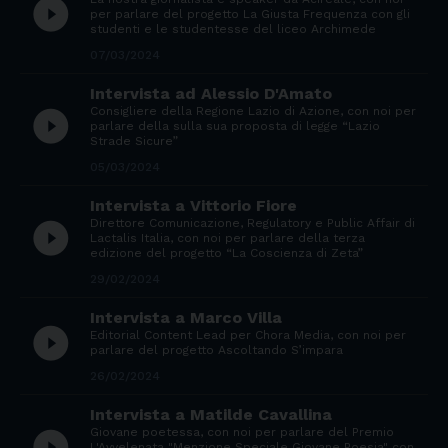
play_circle_filled
per parlare del progetto La Giusta Frequenza con gli
studenti e le studentesse del liceo Archimede
07/03/2024
Intervista ad Alessio D'Amato
Consigliere della Regione Lazio di Azione, con noi per
play_circle_filled
parlare della sulla sua proposta di legge “Lazio
Strade Sicure”
05/03/2024
Intervista a Vittorio Fiore
Direttore Comunicazione, Regulatory e Public Affair di
play_circle_filled
Lactalis Italia, con noi per parlare della terza
edizione del progetto “La Coscienza di Zeta”
29/02/2024
Intervista a Marco Villa
play_circle_filled
Editorial Content Lead per Chora Media, con noi per
parlare del progetto Ascoltando S’impara
26/02/2024
Intervista a Matilde Cavallina
Giovane poetessa, con noi per parlare del Premio
L'Avvelenata "Menzione Speciale Giovane Poesia" con