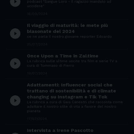
play_circle_filled
podcast "Sangue Loro - Il ragazzo mandato ad
uccidere"
16/09/2024
Il viaggio di maturità: le mete più
play_circle_filled
blasonate del 2024
ce ne parla il nostro giovane reporter Edoardo
25/07/2024
Once Upon a Time in Zai.time
play_circle_filled
La rubrica sulle ultime uscite tra film e serie TV a
cura di Tommaso di Pierro
19/07/2024
Adattamenti: Influencer social che
trattano di sostenibilità e di climate
changing su Instagram e Tik Tok
play_circle_filled
La rubrica a cura di Gaia Canestri che racconta come
adattare il nostro stile di vita a favore del nostro
pianeta
17/07/2024
Intervista a Irene Pascotto