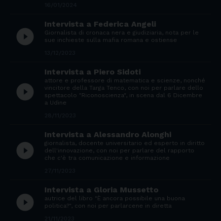
16/01/2024
Intervista a Federica Angeli
play_circle_filled
Giornalista di cronaca nera e giudiziaria, nota per le
sue inchieste sulla mafia romana e ostiense
13/12/2023
Intervista a Piero Sidoti
attore e professore di matematica e scienze, nonché
play_circle_filled
vincitore della Targa Tenco, con noi per parlare dello
spettacolo "Riconoscienza", in scena dal 6 Dicembre
a Udine
28/11/2023
Intervista a Alessandro Alonghi
giornalista, docente universitario ed esperto in diritto
play_circle_filled
dell'innovazione, con noi per parlare del rapporto
che c'è tra comunicazione e informazione
27/11/2023
Intervista a Gloria Mussetto
play_circle_filled
autrice del libro "È ancora possibile una buona
politica?", con noi per parlarcene in diretta
21/11/2023