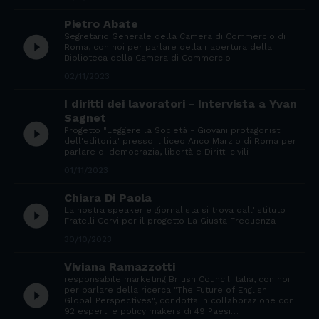
Pietro Abate
Segretario Generale della Camera di Commercio di
play_circle_filled
Roma, con noi per parlare della riapertura della
Biblioteca della Camera di Commercio
02/11/2023
I diritti dei lavoratori - Intervista a Yvan
Sagnet
play_circle_filled
Progetto "Leggere la Società - Giovani protagonisti
dell'editoria" presso il liceo Anco Marzio di Roma per
parlare di democrazia, libertà e Diritti civili
01/11/2023
Chiara Di Paola
play_circle_filled
La nostra speaker e giornalista si trova dall'Istituto
Fratelli Cervi per il progetto La Giusta Frequenza
30/10/2023
Viviana Ramazzotti
responsabile marketing British Council Italia, con noi
play_circle_filled
per parlare della ricerca "The Future of English:
Global Perspectives", condotta in collaborazione con
92 esperti e policy makers di 49 Paesi…