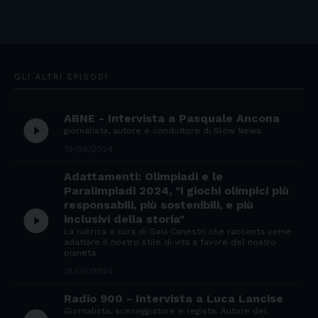
GLI ALTRI EPISODI
ABNE - Intervista a Pasquale Ancona
play_circle_filled
giornalista, autore e conduttore di Slow News
19/09/2024
Adattamenti: Olimpiadi e le
Paralimpiadi 2024, "i giochi olimpici più
responsabili, più sostenibili, e più
play_circle_filled
inclusivi della storia"
La rubrica a cura di Gaia Canestri che racconta come
adattare il nostro stile di vita a favore del nostro
pianeta
18/09/2024
Radio 900 - Intervista a Luca Lancise
Giornalista, sceneggiatore e regista. Autore del