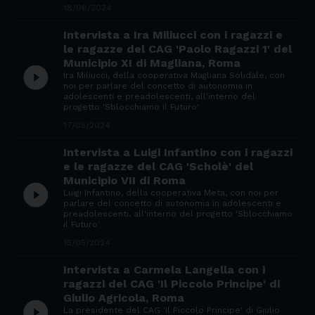
18/06/2024
Intervista a Ira Miliucci con i ragazzi e
le ragazze del CAG 'Paolo Ragazzi 1' del
Municipio XI di Magliana, Roma
play_circle_filled
Ira Miliucci, della cooperativa Magliana Solidale, con
noi per parlare del concetto di autonomia in
adolescenti e preadolescenti, all'interno del
progetto 'Sblocchiamo il Futuro'
17/05/2024
Intervista a Luigi Infantino con i ragazzi
e le ragazze del CAG 'Scholè' del
Municipio VII di Roma
play_circle_filled
Luigi Infantino, della cooperativa Meta, con noi per
parlare del concetto di autonomia in adolescenti e
preadolescenti, all'interno del progetto 'Sblocchiamo
il Futuro'
15/05/2024
Intervista a Carmela Langella con i
ragazzi del CAG 'Il Piccolo Principe' di
Giulio Agricola, Roma
play_circle_filled
La presidente del CAG 'Il Piccolo Principe' di Giulio