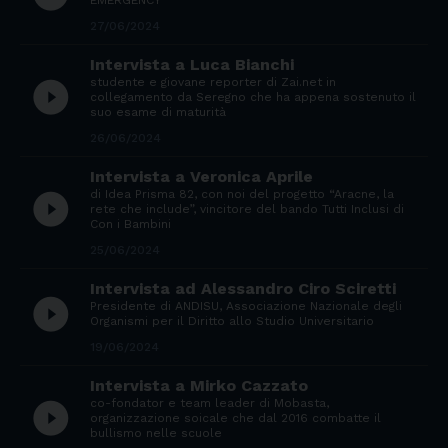
27/06/2024
Intervista a Luca Bianchi
studente e giovane reporter di Zai.net in
play_circle_filled
collegamento da Seregno che ha appena sostenuto il
suo esame di maturità
26/06/2024
Intervista a Veronica Aprile
di Idea Prisma 82, con noi del progetto “Aracne, la
play_circle_filled
rete che include”, vincitore del bando Tutti Inclusi di
Con i Bambini
25/06/2024
Intervista ad Alessandro Ciro Sciretti
play_circle_filled
Presidente di ANDISU, Associazione Nazionale degli
Organismi per il Diritto allo Studio Universitario
19/06/2024
Intervista a Mirko Cazzato
co-fondator e team leader di Mobasta,
play_circle_filled
organizzazione soicale che dal 2016 combatte il
bullismo nelle scuole