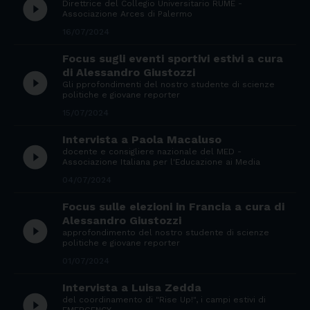
play_circle_filled
Direttrice del Collegio Universitario RUME -
Associazione Arces di Palermo
16/07/2024
Focus sugli eventi sportivi estivi a cura
di Alessandro Giustozzi
play_circle_filled
Gli pprofondimenti del nostro studente di scienze
politiche e giovane reporter
15/07/2024
Intervista a Paola Macaluso
play_circle_filled
docente e consigliere nazionale del MED -
Associazione Italiana per l'Educazione ai Media
04/07/2024
Focus sulle elezioni in Francia a cura di
Alessandro Giustozzi
play_circle_filled
approfondimento del nostro studente di scienze
politiche e giovane reporter
01/07/2024
Intervista a Luisa Zedda
play_circle_filled
del coordinamento di "Rise Up!", i campi estivi di
EMERGENCY