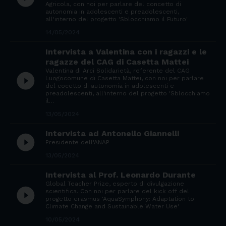
Agricola, con noi per parlare del concetto di
autonomia in adolescenti e preadolescenti,
all'interno del progetto 'Sblocchiamo il Futuro'
14/05/2024
Intervista a Valentina con i ragazzi e le
ragazze del CAG di Casetta Mattei
Valentina di Arci Solidarietà, referente del CAG
play_circle_filled
Luogocomune di Casetta Mattei, con noi per parlare
del cocetto di autonomia in adolescenti e
preadolescenti, all'interno del progetto 'Sblocchiamo
il…
13/05/2024
Intervista ad Antonello Giannelli
play_circle_filled
Presidente dell'ANAP
13/05/2024
Intervista al Prof. Leonardo Durante
Global Teacher Prize, esperto di divulgazione
play_circle_filled
scientifica. Con noi per parlare del kick off del
progetto erasmus 'AquaSymphony: Adaptation to
Climate Change and Sustainable Water Use'
10/05/2024