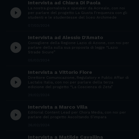
Intervista ad Chiara Di Paola
La nostra giornalista e speaker da Acireale, con noi
play_circle_filled
per parlare del progetto La Giusta Frequenza con gli
studenti e le studentesse del liceo Archimede
07/03/2024
Intervista ad Alessio D'Amato
Consigliere della Regione Lazio di Azione, con noi per
play_circle_filled
parlare della sulla sua proposta di legge “Lazio
Strade Sicure”
05/03/2024
Intervista a Vittorio Fiore
Direttore Comunicazione, Regulatory e Public Affair di
play_circle_filled
Lactalis Italia, con noi per parlare della terza
edizione del progetto “La Coscienza di Zeta”
29/02/2024
Intervista a Marco Villa
play_circle_filled
Editorial Content Lead per Chora Media, con noi per
parlare del progetto Ascoltando S’impara
26/02/2024
Intervista a Matilde Cavallina