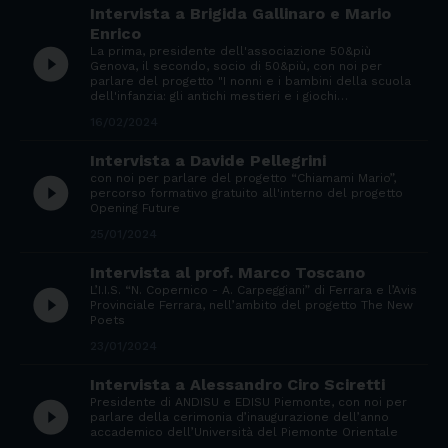
Intervista a Brigida Gallinaro e Mario
Enrico
La prima, presidente dell'associazione 50&più
play_circle_filled
Genova, il secondo, socio di 50&più, con noi per
parlare del progetto "I nonni e i bambini della scuola
dell'infanzia: gli antichi mestieri e i giochi…
16/02/2024
Intervista a Davide Pellegrini
con noi per parlare del progetto “Chiamami Mario”,
play_circle_filled
percorso formativo gratuito all'interno del progetto
Opening Future
25/01/2024
Intervista al prof. Marco Toscano
L’I.I.S. “N. Copernico - A. Carpeggiani” di Ferrara e l’Avis
play_circle_filled
Provinciale Ferrara, nell’ambito del progetto The New
Poets
23/01/2024
Intervista a Alessandro Ciro Sciretti
Presidente di ANDISU e EDISU Piemonte, con noi per
play_circle_filled
parlare della cerimonia d’inaugurazione dell’anno
accademico dell’Università del Piemonte Orientale