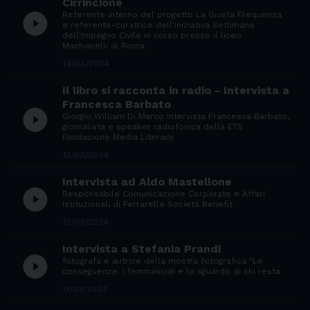
Cirrincione
Referente interno del progetto La Giusta Frequenza
play_circle_filled
e referente-curatrice dell'iniziativa Settimana
dell'Impegno Civile in corso presso il liceo
Machiavelli di Roma
14/03/2024
Il libro si racconta in radio - Intervista a
Francesca Barbato
play_circle_filled
Giorgio William Di Marco intervista Francesca Barbato,
giornalista e speaker radiofonica della ETS
Fondazione Media Literacy
13/03/2024
Intervista ad Aldo Mastellone
play_circle_filled
Responsabile Comunicazione Corporate e Affari
Istituzionali di Ferrarelle Società Benefit
12/03/2024
Intervista a Stefania Prandi
play_circle_filled
fotografa e autrice della mostra fotografica "Le
conseguenze. I femminicidi e lo sguardo di chi resta
11/03/2024