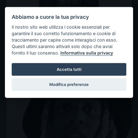
Abbiamo a cuore la tua privacy
Il nostro sito web utilizza i cookie essenziali per
garantire il suo corretto funzionamento e cookie di
tracciamento per capire come interagisci con esso.
Questi ultimi saranno attivati solo dopo che avrai
fornito il tuo consenso.
Informativa sulla privacy
Findling a VladTV: l’avvocato di
Accetta tutti
Durk contro le fake news
Modifica preferenze