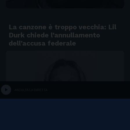
La canzone è troppo vecchia: Lil
Durk chiede l’annullamento
dell’accusa federale
play_circle
ASCOLTA LA DIRETTA