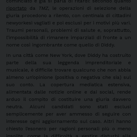
cominciato e già si parla di ritardi: secondo quanto
riportato
da
TMZ
, le operazioni di selezione della
giuria procedono a rilento, con centinaia di cittadini
newyorkesi vagliati e poi esclusi per i motivi più vari.
Traumi personali, problemi di salute e, soprattutto,
l’impossibilità di rimanere imparziali di fronte a un
nome così ingombrante come quello di Diddy.
In una città come New York, dove Diddy ha costruito
parte della sua leggenda imprenditoriale e
musicale, è difficile trovare qualcuno che non abbia
almeno un’opinione (positiva o negativa che sia) sul
suo conto. La copertura mediatica estensiva,
alimentata dalle notizie online e dai social, rende
arduo il compito di costituire una giuria davvero
neutra. Alcuni candidati sono stati esclusi
semplicemente per aver ammesso di seguire con
interesse ogni aggiornamento sul caso. Altri hanno
chiesto l’esonero per ragioni personali più o meno
insolite, come la difficoltà a gestire disturbi alla