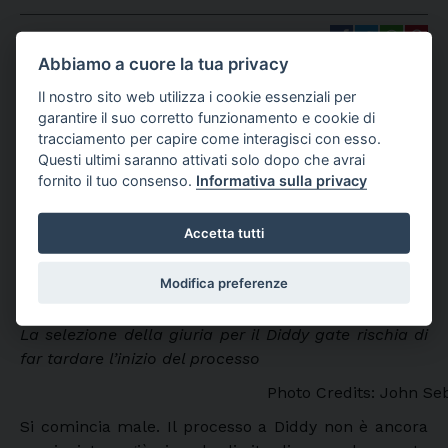
07 MAGGIO 2025
|
DI REDAZIONE
Abbiamo a cuore la tua privacy
Il nostro sito web utilizza i cookie essenziali per
garantire il suo corretto funzionamento e cookie di
tracciamento per capire come interagisci con esso.
Questi ultimi saranno attivati solo dopo che avrai
fornito il tuo consenso.
Informativa sulla privacy
Accetta tutti
Modifica preferenze
La selezione della giuria per il Diddy gate rischia di
far tardare l’inizio del processo
Photo Credits: John Se
Si comincia male. Il processo a Diddy non è ancora