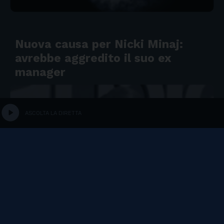
Nuova causa per Nicki Minaj:
avrebbe aggredito il suo ex
manager
play_circle
ASCOLTA LA DIRETTA