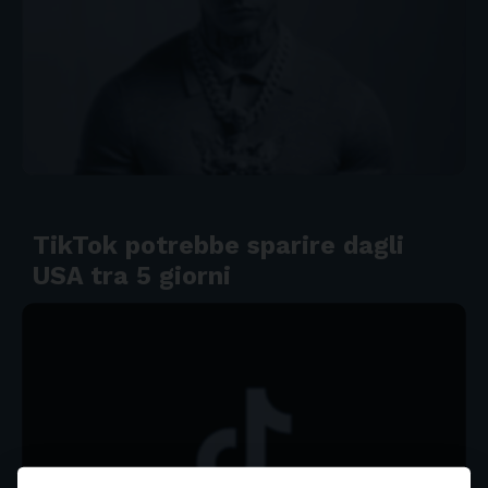
TikTok potrebbe sparire dagli
USA tra 5 giorni