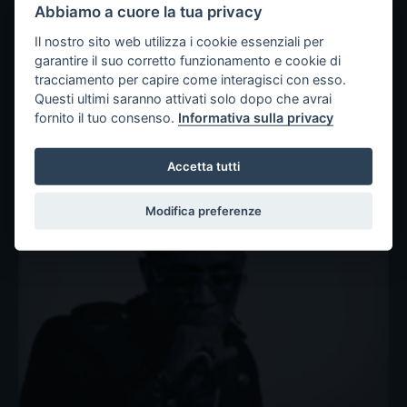
Abbiamo a cuore la tua privacy
Il nostro sito web utilizza i cookie essenziali per
garantire il suo corretto funzionamento e cookie di
tracciamento per capire come interagisci con esso.
Questi ultimi saranno attivati solo dopo che avrai
fornito il tuo consenso.
Informativa sulla privacy
Nuova denuncia per Diddy:
un’altra vittima minorenne
Accetta tutti
Modifica preferenze