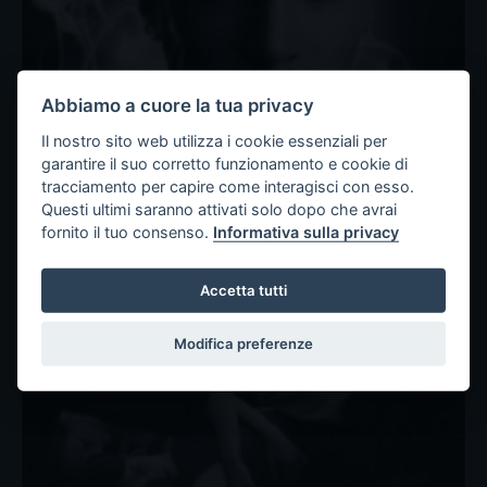
Abbiamo a cuore la tua privacy
Il nostro sito web utilizza i cookie essenziali per
garantire il suo corretto funzionamento e cookie di
tracciamento per capire come interagisci con esso.
Questi ultimi saranno attivati solo dopo che avrai
fornito il tuo consenso.
Informativa sulla privacy
Corpi che parlano, oggetti e spazi
che si trasformano: intervista al
Accetta tutti
collettivo TAC
Modifica preferenze