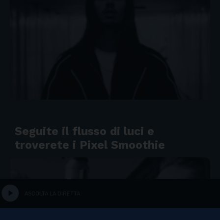
Seguite il flusso di luci e
troverete i Pixel Smoothie
play_circle
ASCOLTA LA DIRETTA