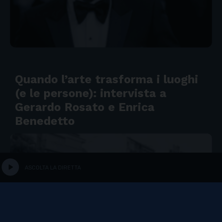
Quando l’arte trasforma i luoghi
(e le persone): intervista a
Gerardo Rosato e Enrica
Benedetto
play_circle
ASCOLTA LA DIRETTA