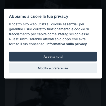
Abbiamo a cuore la tua privacy
Il nostro sito web utilizza i cookie essenziali per
garantire il suo corretto funzionamento e cookie di
tracciamento per capire come interagisci con esso.
Questi ultimi saranno attivati solo dopo che avrai
fornito il tuo consenso.
Informativa sulla privacy
Identificato il secondo
sospettato dell’aggressione a
Accetta tutti
Sauce Walka e Sayso P
Modifica preferenze