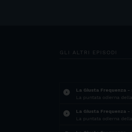
GLI ALTRI EPISODI
La Giusta Frequenza -
play_circle_filled
La puntata odierna della
La Giusta Frequenza -
play_circle_filled
La puntata odierna della