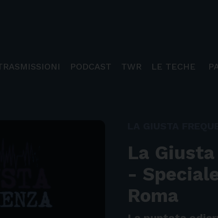
TRASMISSIONI
PODCAST
TWR
LE TECHE
P
LA GIUSTA FREQU
La Giusta
- Special
Roma
La puntata odier