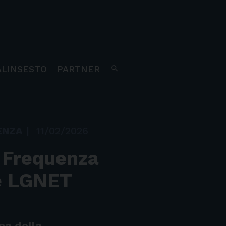
ALINSESTO
PARTNER
search
ENZA
|
11/02/2026
 Frequenza
e LGNET
na della