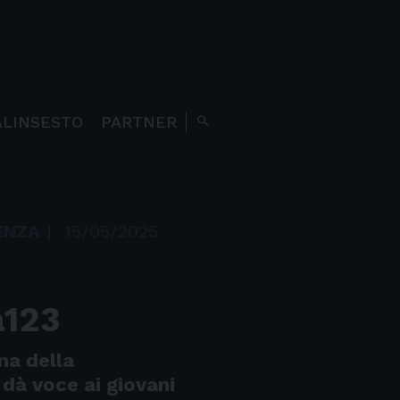
ALINSESTO
PARTNER
search
ENZA
|
15/05/2025
a123
na della
dà voce ai giovani