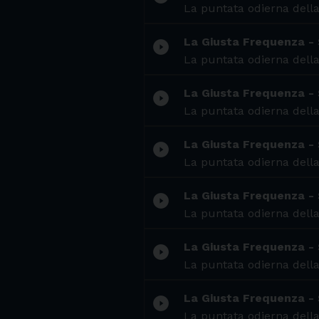
La puntata odierna della
La Giusta Frequenza -
play_circle_filled
La puntata odierna della
La Giusta Frequenza -
play_circle_filled
La puntata odierna della
La Giusta Frequenza -
play_circle_filled
La puntata odierna della
La Giusta Frequenza -
play_circle_filled
La puntata odierna della
La Giusta Frequenza - 
play_circle_filled
La puntata odierna della
La Giusta Frequenza -
play_circle_filled
La puntata odierna della