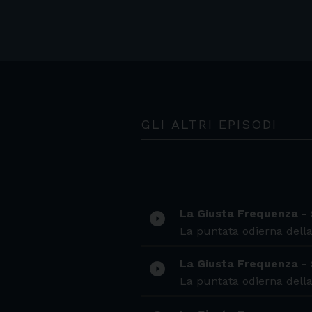
GLI ALTRI EPISODI
La Giusta Frequenza -
play_circle_filled
La puntata odierna della
La Giusta Frequenza -
play_circle_filled
La puntata odierna della