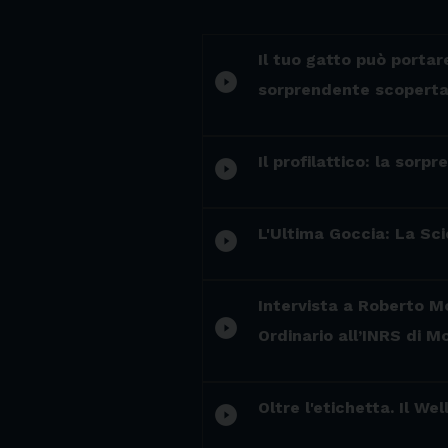
Il tuo gatto può portar
play_circle_filled
sorprendente scopert
Il profilattico: la sor
play_circle_filled
L'Ultima Goccia: La Sc
play_circle_filled
Intervista a Roberto Mo
play_circle_filled
Ordinario all’INRS di M
Oltre l'etichetta. Il W
play_circle_filled