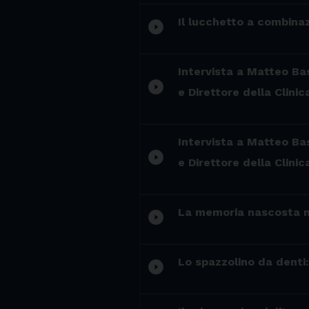
Il lucchetto a combina
play_circle_filled
Intervista a Matteo Bas
play_circle_filled
e Direttore della Clinic
Intervista a Matteo Bas
play_circle_filled
e Direttore della Clinic
La memoria nascosta ne
play_circle_filled
Lo spazzolino da denti: 
play_circle_filled