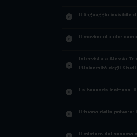
Il linguaggio invisibile
play_circle_filled
Il movimento che cambia
play_circle_filled
Intervista a Alessia Tr
play_circle_filled
l’Università degli Stud
La bevanda inattesa: i
play_circle_filled
Il tuono della polvere:
play_circle_filled
Il mistero del sesamo 
play_circle_filled