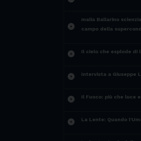
malia Ballarino scienzi
play_circle_filled
campo della supercondut
Il cielo che esplode di 
play_circle_filled
Intervista a Giusepp
play_circle_filled
Il Fuoco: più che luce 
play_circle_filled
La Lente: Quando l’Uma
play_circle_filled