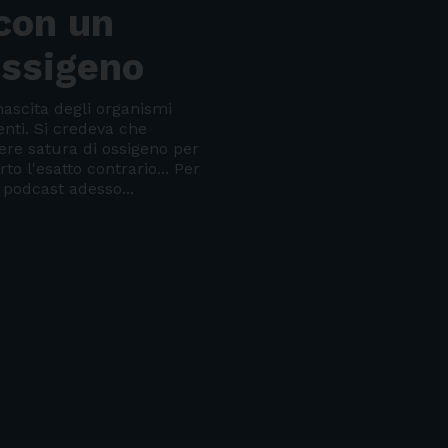
 con un
ossigeno
nascita degli organismi
enti. Si credeva che
ere satura di ossigeno per
rto l'esatto contrario... Per
l podcast adesso...