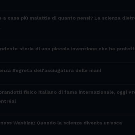
e a casa più malattie di quanto pensi? La scienza diet
a
prendente storia di una piccola invenzione che ha protet
ienza Segreta dell'asciugatura delle mani
randotti fisico italiano di fama internazionale, oggi P
ontréal
ellness Washing: Quando la scienza diventa un’esca