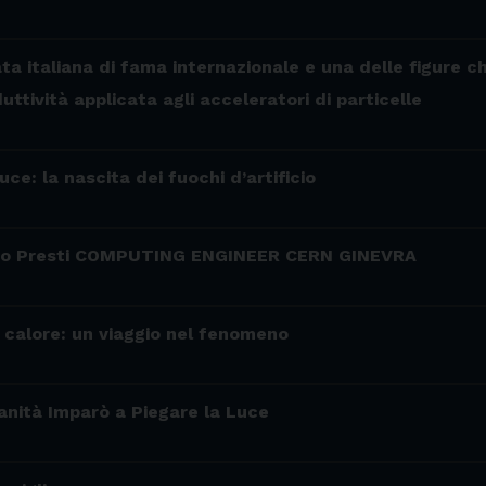
ata italiana di fama internazionale e una delle figure c
tività applicata agli acceleratori di particelle
luce: la nascita dei fuochi d’artificio
e Lo Presti COMPUTING ENGINEER CERN GINEVRA
e calore: un viaggio nel fenomeno
nità Imparò a Piegare la Luce