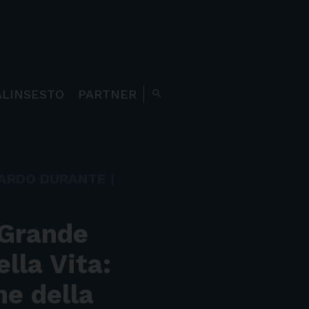
ALINSESTO
PARTNER
search
NARDO DURANTE
|
 Grande
lla Vita:
ne della