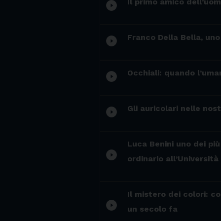
Il primo amico dell’uom
play_circle_filled
Franco Della Bella, uno 
play_circle_filled
Occhiali: quando l’uma
play_circle_filled
Gli auricolari nelle no
play_circle_filled
Luca Benini uno dei più
play_circle_filled
ordinario all’Università
Il mistero dei colori: 
play_circle_filled
un secolo fa