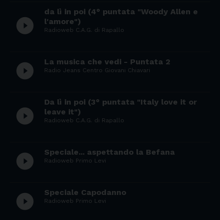
da lì in poi (4° puntata "Woody Allen e
play_circle_filled
l'amore")
Radioweb C.A.G. di Rapallo
La musica che vedi - Puntata 2
play_circle_filled
Radio Jeans Centro Giovani Chiavari
Da lì in poi (3° puntata "Italy love it or
play_circle_filled
leave it")
Radioweb C.A.G. di Rapallo
Speciale... aspettando la Befana
play_circle_filled
Radioweb Primo Levi
Speciale Capodanno
play_circle_filled
Radioweb Primo Levi