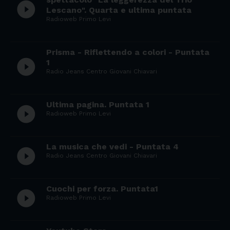
play_circle_filled
Lescano". Quarta e ultima puntata
Radioweb Primo Levi
Prisma - Riflettendo a colori - Puntata
play_circle_filled
1
Radio Jeans Centro Giovani Chiavari
Ultima pagina. Puntata 1
play_circle_filled
Radioweb Primo Levi
La musica che vedi - Puntata 4
play_circle_filled
Radio Jeans Centro Giovani Chiavari
Cuochi per forza. Puntata1
play_circle_filled
Radioweb Primo Levi