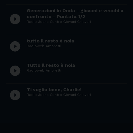
Generazioni in Onda - giovani e vecchi a
play_circle_filled
confronto - Puntata 1/2
Radio Jeans Centro Giovani Chiavari
tutto il resto è noia
play_circle_filled
Radioweb Amoretti
Tutto il resto è noia
play_circle_filled
Radioweb Amoretti
Ti voglio bene, Charlie!
play_circle_filled
Radio Jeans Centro Giovani Chiavari