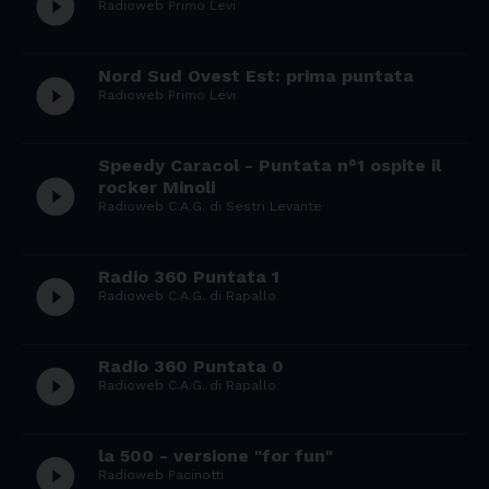
play_circle_filled
Radioweb Primo Levi
Nord Sud Ovest Est: prima puntata
play_circle_filled
Radioweb Primo Levi
Speedy Caracol - Puntata n°1 ospite il
play_circle_filled
rocker Minoli
Radioweb C.A.G. di Sestri Levante
Radio 360 Puntata 1
play_circle_filled
Radioweb C.A.G. di Rapallo
Radio 360 Puntata 0
play_circle_filled
Radioweb C.A.G. di Rapallo
la 500 - versione "for fun"
play_circle_filled
Radioweb Pacinotti