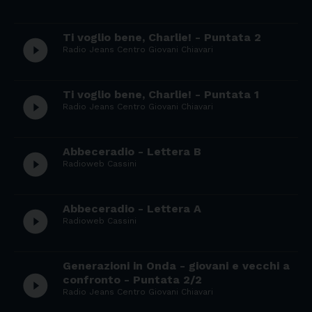
Ti voglio bene, Charlie! - Puntata 2
play_circle_filled
Radio Jeans Centro Giovani Chiavari
Ti voglio bene, Charlie! - Puntata 1
play_circle_filled
Radio Jeans Centro Giovani Chiavari
Abbeceradio - Lettera B
play_circle_filled
Radioweb Cassini
Abbeceradio - Lettera A
play_circle_filled
Radioweb Cassini
Generazioni in Onda - giovani e vecchi a
play_circle_filled
confronto - Puntata 2/2
Radio Jeans Centro Giovani Chiavari