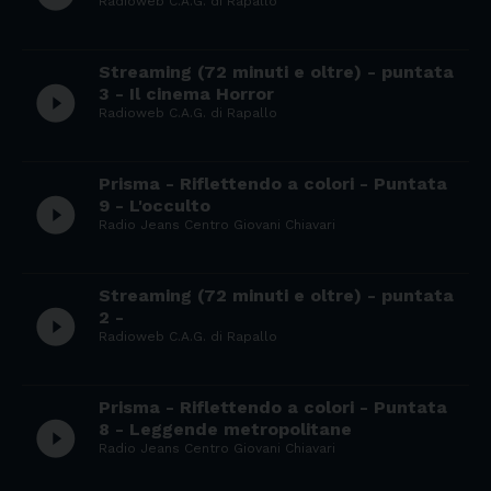
Radioweb C.A.G. di Rapallo
Streaming (72 minuti e oltre) - puntata
play_circle_filled
3 - Il cinema Horror
Radioweb C.A.G. di Rapallo
Prisma - Riflettendo a colori - Puntata
play_circle_filled
9 - L'occulto
Radio Jeans Centro Giovani Chiavari
Streaming (72 minuti e oltre) - puntata
play_circle_filled
2 -
Radioweb C.A.G. di Rapallo
Prisma - Riflettendo a colori - Puntata
play_circle_filled
8 - Leggende metropolitane
Radio Jeans Centro Giovani Chiavari