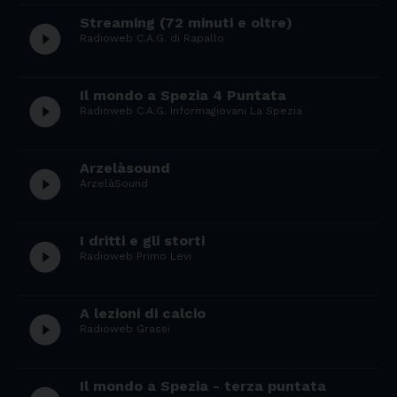
Streaming (72 minuti e oltre)
play_circle_filled
Radioweb C.A.G. di Rapallo
Il mondo a Spezia 4 Puntata
play_circle_filled
Radioweb C.A.G. Informagiovani La Spezia
Arzelàsound
play_circle_filled
ArzelàSound
I dritti e gli storti
play_circle_filled
Radioweb Primo Levi
A lezioni di calcio
play_circle_filled
Radioweb Grassi
Il mondo a Spezia - terza puntata