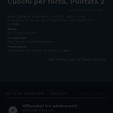
Cuochi per forza. Puntata 2
RADIOWEB PRIMO LEVI
Asia e Edoardo propongono ricette e canzoni in un
programma di cucina che si trasforma in una sitcom in 4
puntate.
Regia
Nicolò Baldassarre
Conduzione
Asia Simula e Edoardo Santoro
Partecipanti
Collaborazione tecnica di Stefano Lugano
ISS "Primo Levi" di Ronco Scrivia
GLI ALTRI PROGRAMMI - PODCAST
Indice programmi
Riflessioni tra adolescenti
play_circle_filled
Radioweb Primo Levi