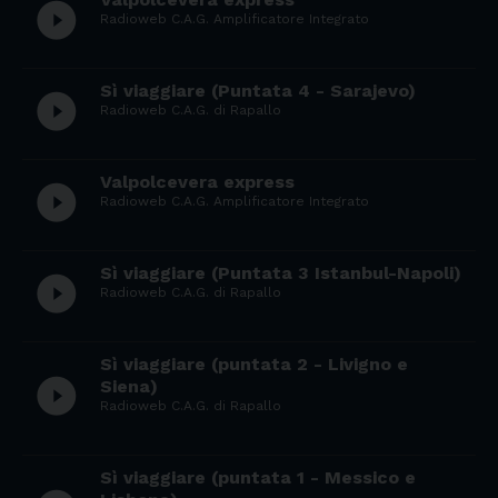
play_circle_filled
Radioweb C.A.G. Amplificatore Integrato
Sì viaggiare (Puntata 4 - Sarajevo)
play_circle_filled
Radioweb C.A.G. di Rapallo
Valpolcevera express
play_circle_filled
Radioweb C.A.G. Amplificatore Integrato
Sì viaggiare (Puntata 3 Istanbul-Napoli)
play_circle_filled
Radioweb C.A.G. di Rapallo
Sì viaggiare (puntata 2 - Livigno e
play_circle_filled
Siena)
Radioweb C.A.G. di Rapallo
Sì viaggiare (puntata 1 - Messico e