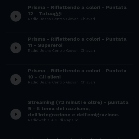
Prisma - Riflettendo a colori - Puntata
play_circle_filled
12 - Tatuaggi
Radio Jeans Centro Giovani Chiavari
Prisma - Riflettendo a colori - Puntata
play_circle_filled
11 - Supereroi
Radio Jeans Centro Giovani Chiavari
Prisma - Riflettendo a colori - Puntata
play_circle_filled
10 - Gli alieni
Radio Jeans Centro Giovani Chiavari
Streaming (72 minuti e oltre) - puntata
9 - Il tema del razzismo,
play_circle_filled
dell'integrazione e dell'emigrazione.
Radioweb C.A.G. di Rapallo