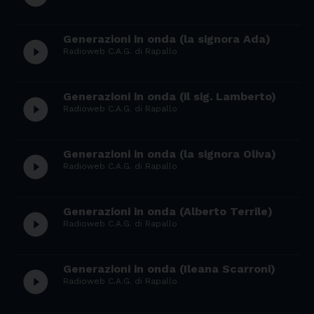
Generazioni in onda (la signora Ada)
play_circle_filled
Radioweb C.A.G. di Rapallo
Generazioni in onda (il sig. Lamberto)
play_circle_filled
Radioweb C.A.G. di Rapallo
Generazioni in onda (la signora Oliva)
play_circle_filled
Radioweb C.A.G. di Rapallo
Generazioni in onda (Alberto Terrile)
play_circle_filled
Radioweb C.A.G. di Rapallo
Generazioni in onda (Ileana Scarroni)
play_circle_filled
Radioweb C.A.G. di Rapallo