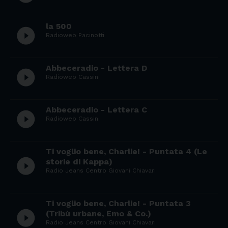
la 500
play_circle_filled
Radioweb Pacinotti
Abbeceradio - Lettera D
play_circle_filled
Radioweb Cassini
Abbeceradio - Lettera C
play_circle_filled
Radioweb Cassini
Ti voglio bene, Charlie! - Puntata 4 (Le
play_circle_filled
storie di Kappa)
Radio Jeans Centro Giovani Chiavari
Ti voglio bene, Charlie! - Puntata 3
play_circle_filled
(Tribù urbane, Emo & Co.)
Radio Jeans Centro Giovani Chiavari