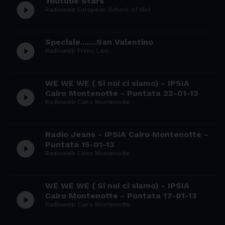
Youtube Stars
play_circle_filled
Radioweb European School of Mol
Speciale........San Valentino
play_circle_filled
Radioweb Primo Levi
WE WE WE ( Si noi ci siamo) - IPSIA
play_circle_filled
Cairo Montenotte - Puntata 22-01-13
Radioweb Cairo Montenotte
Radio Jeans - IPSIA Cairo Montenotte -
play_circle_filled
Puntata 15-01-13
Radioweb Cairo Montenotte
WE WE WE ( Si noi ci siamo) - IPSIA
play_circle_filled
Cairo Montenotte - Puntata 17-01-13
Radioweb Cairo Montenotte