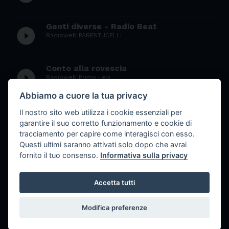
Genti diverse - Radio Beat
play_circle_filled
Radioweb PARENTUCELLI
Conto alla rovescia
play_circle_filled
Radioweb Primo Levi
Abbiamo a cuore la tua privacy
Ultima Pagina - 5° Puntata
Il nostro sito web utilizza i cookie essenziali per
play_circle_filled
Radioweb Primo Levi
garantire il suo corretto funzionamento e cookie di
tracciamento per capire come interagisci con esso.
Questi ultimi saranno attivati solo dopo che avrai
Navigare a vista
fornito il tuo consenso.
Informativa sulla privacy
play_circle_filled
Radioweb Primo Levi
Accetta tutti
Quasi Live 2
play_circle_filled
Radioweb C.A.G. di Sestri Levante
Modifica preferenze