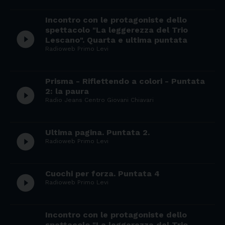
Incontro con le protagoniste dello
spettacolo "La leggerezza del Trio
play_circle_filled
Lescano". Quarta e ultima puntata
Radioweb Primo Levi
Prisma - Riflettendo a colori - Puntata
play_circle_filled
2: la paura
Radio Jeans Centro Giovani Chiavari
Ultima pagina. Puntata 2.
play_circle_filled
Radioweb Primo Levi
Cuochi per forza. Puntata 4
play_circle_filled
Radioweb Primo Levi
Incontro con le protagoniste dello
spettacolo "La leggerezza del Trio