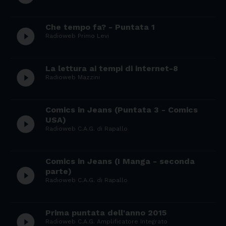
Che tempo fa? - Puntata 1
play_circle_filled
Radioweb Primo Levi
La lettura ai tempi di internet-8
play_circle_filled
Radioweb Mazzini
Comics in Jeans (Puntata 3 - Comics
play_circle_filled
USA)
Radioweb C.A.G. di Rapallo
Comics in Jeans (I Manga - seconda
play_circle_filled
parte)
Radioweb C.A.G. di Rapallo
Prima puntata dell'anno 2015
play_circle_filled
Radioweb C.A.G. Amplificatore Integrato