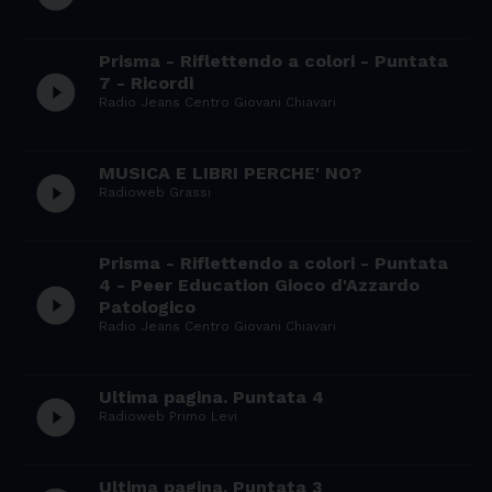
Prisma - Riflettendo a colori - Puntata
play_circle_filled
7 - Ricordi
Radio Jeans Centro Giovani Chiavari
MUSICA E LIBRI PERCHE' NO?
play_circle_filled
Radioweb Grassi
Prisma - Riflettendo a colori - Puntata
4 - Peer Education Gioco d'Azzardo
play_circle_filled
Patologico
Radio Jeans Centro Giovani Chiavari
Ultima pagina. Puntata 4
play_circle_filled
Radioweb Primo Levi
Ultima pagina. Puntata 3