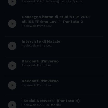
play_circle_filled
Radioweb C.A.G. Informagiovani La Spezia
Consegna borse di studio FIP 2013
play_circle_filled
all'ISS "Primo Levi "- Puntata 2
Radioweb Primo Levi
Interviste di Natale
play_circle_filled
Radioweb Primo Levi
Racconti d'inverno
play_circle_filled
Radioweb Primo Levi
Racconti d'inverno
play_circle_filled
Radioweb Primo Levi
"Social Network" (Puntata 4)
play_circle_filled
Radioweb C.A.G. di Rapallo