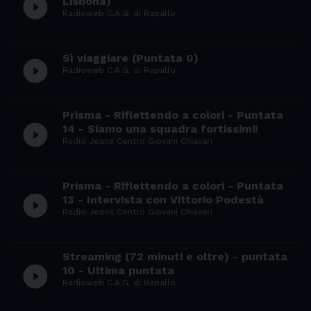
play_circle_filled
Lisbona)
Radioweb C.A.G. di Rapallo
Sì viaggiare (Puntata 0)
play_circle_filled
Radioweb C.A.G. di Rapallo
Prisma - Riflettendo a colori - Puntata
play_circle_filled
14 - Siamo una squadra fortissimi!
Radio Jeans Centro Giovani Chiavari
Prisma - Riflettendo a colori - Puntata
play_circle_filled
13 - Intervista con Vittorio Podestà
Radio Jeans Centro Giovani Chiavari
Streaming (72 minuti e oltre) - puntata
play_circle_filled
10 - Ultima puntata
Radioweb C.A.G. di Rapallo