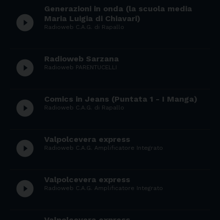
Generazioni in onda (la scuola media
play_circle_filled
Maria Luigia di Chiavari)
Radioweb C.A.G. di Rapallo
Radioweb Sarzana
play_circle_filled
Radioweb PARENTUCELLI
Comics in Jeans (Puntata 1 - I Manga)
play_circle_filled
Radioweb C.A.G. di Rapallo
Valpolcevera express
play_circle_filled
Radioweb C.A.G. Amplificatore Integrato
Valpolcevera express
play_circle_filled
Radioweb C.A.G. Amplificatore Integrato
Valpolcevera express