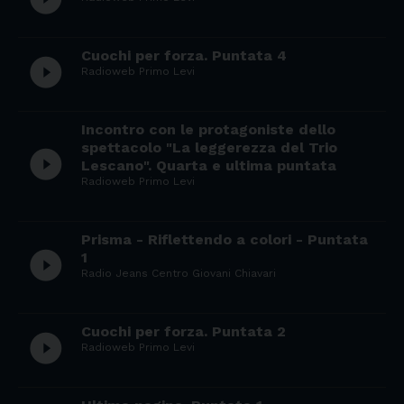
Cuochi per forza. Puntata 4
play_circle_filled
Radioweb Primo Levi
Incontro con le protagoniste dello
spettacolo "La leggerezza del Trio
play_circle_filled
Lescano". Quarta e ultima puntata
Radioweb Primo Levi
Prisma - Riflettendo a colori - Puntata
play_circle_filled
1
Radio Jeans Centro Giovani Chiavari
Cuochi per forza. Puntata 2
play_circle_filled
Radioweb Primo Levi