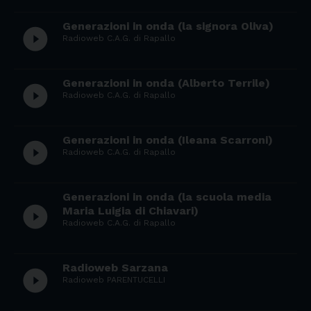
Generazioni in onda (la signora Oliva)
play_circle_filled
Radioweb C.A.G. di Rapallo
Generazioni in onda (Alberto Terrile)
play_circle_filled
Radioweb C.A.G. di Rapallo
Generazioni in onda (Ileana Scarroni)
play_circle_filled
Radioweb C.A.G. di Rapallo
Generazioni in onda (la scuola media
play_circle_filled
Maria Luigia di Chiavari)
Radioweb C.A.G. di Rapallo
Radioweb Sarzana
play_circle_filled
Radioweb PARENTUCELLI