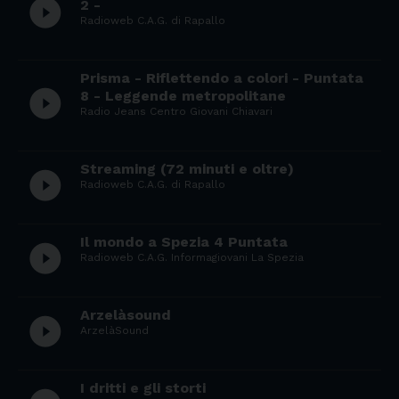
play_circle_filled
2 -
Radioweb C.A.G. di Rapallo
Prisma - Riflettendo a colori - Puntata
play_circle_filled
8 - Leggende metropolitane
Radio Jeans Centro Giovani Chiavari
Streaming (72 minuti e oltre)
play_circle_filled
Radioweb C.A.G. di Rapallo
Il mondo a Spezia 4 Puntata
play_circle_filled
Radioweb C.A.G. Informagiovani La Spezia
Arzelàsound
play_circle_filled
ArzelàSound
I dritti e gli storti