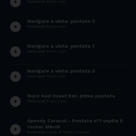
play_circle_filled
Radioweb Primo Levi
Navigare a vista: puntata 3
play_circle_filled
Radioweb Primo Levi
Navigare a vista: puntata 1
play_circle_filled
Radioweb Primo Levi
Navigare a vista: puntata 0
play_circle_filled
Radioweb Primo Levi
Nord Sud Ovest Est: prima puntata
play_circle_filled
Radioweb Primo Levi
Speedy Caracol - Puntata n°1 ospite il
play_circle_filled
rocker Minoli
Radioweb C.A.G. di Sestri Levante