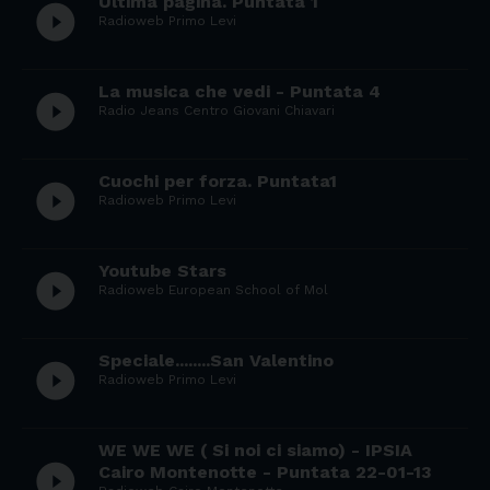
Ultima pagina. Puntata 1
play_circle_filled
Radioweb Primo Levi
La musica che vedi - Puntata 4
play_circle_filled
Radio Jeans Centro Giovani Chiavari
Cuochi per forza. Puntata1
play_circle_filled
Radioweb Primo Levi
Youtube Stars
play_circle_filled
Radioweb European School of Mol
Speciale........San Valentino
play_circle_filled
Radioweb Primo Levi
WE WE WE ( Si noi ci siamo) - IPSIA
play_circle_filled
Cairo Montenotte - Puntata 22-01-13