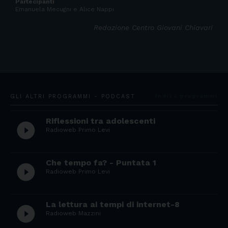
Partecipanti
Emanuela Mecugni e Alice Nappi
Redazione Centro Giovani Chiavari
GLI ALTRI PROGRAMMI - PODCAST
Indice programmi
Riflessioni tra adolescenti
play_circle_filled
Radioweb Primo Levi
Che tempo fa? - Puntata 1
play_circle_filled
Radioweb Primo Levi
La lettura ai tempi di internet-8
play_circle_filled
Radioweb Mazzini