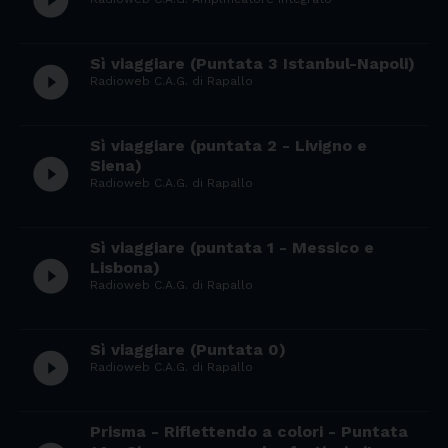
play_circle_filled
Sì viaggiare (Puntata 3 Istanbul-Napoli)
play_circle_filled
Radioweb C.A.G. di Rapallo
Sì viaggiare (puntata 2 - Livigno e
play_circle_filled
Siena)
Radioweb C.A.G. di Rapallo
Sì viaggiare (puntata 1 - Messico e
play_circle_filled
Lisbona)
Radioweb C.A.G. di Rapallo
Sì viaggiare (Puntata 0)
play_circle_filled
Radioweb C.A.G. di Rapallo
Prisma - Riflettendo a colori - Puntata