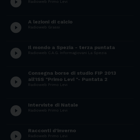
play_circle_filled
Radioweb Primo Levi
A lezioni di calcio
play_circle_filled
Radioweb Grassi
Il mondo a Spezia - terza puntata
play_circle_filled
Radioweb C.A.G. Informagiovani La Spezia
Consegna borse di studio FIP 2013
play_circle_filled
all'ISS "Primo Levi "- Puntata 2
Radioweb Primo Levi
Interviste di Natale
play_circle_filled
Radioweb Primo Levi
Racconti d'inverno
play_circle_filled
Radioweb Primo Levi