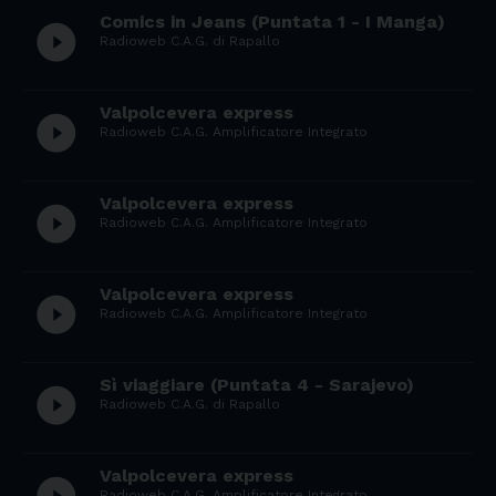
Comics in Jeans (Puntata 1 - I Manga)
play_circle_filled
Radioweb C.A.G. di Rapallo
Valpolcevera express
play_circle_filled
Radioweb C.A.G. Amplificatore Integrato
Valpolcevera express
play_circle_filled
Radioweb C.A.G. Amplificatore Integrato
Valpolcevera express
play_circle_filled
Radioweb C.A.G. Amplificatore Integrato
Sì viaggiare (Puntata 4 - Sarajevo)
play_circle_filled
Radioweb C.A.G. di Rapallo
Valpolcevera express
Radioweb C.A.G. Amplificatore Integrato