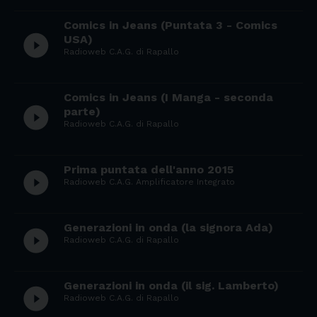
Comics in Jeans (Puntata 3 - Comics
play_circle_filled
USA)
Radioweb C.A.G. di Rapallo
Comics in Jeans (I Manga - seconda
play_circle_filled
parte)
Radioweb C.A.G. di Rapallo
Prima puntata dell'anno 2015
play_circle_filled
Radioweb C.A.G. Amplificatore Integrato
Generazioni in onda (la signora Ada)
play_circle_filled
Radioweb C.A.G. di Rapallo
Generazioni in onda (il sig. Lamberto)
play_circle_filled
Radioweb C.A.G. di Rapallo