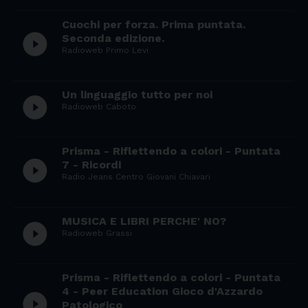
Cuochi per forza. Prima puntata.
play_circle_filled
Seconda edizione.
Radioweb Primo Levi
Un linguaggio tutto per noi
play_circle_filled
Radioweb Caboto
Prisma - Riflettendo a colori - Puntata
play_circle_filled
7 - Ricordi
Radio Jeans Centro Giovani Chiavari
MUSICA E LIBRI PERCHE' NO?
play_circle_filled
Radioweb Grassi
Prisma - Riflettendo a colori - Puntata
4 - Peer Education Gioco d'Azzardo
play_circle_filled
Patologico