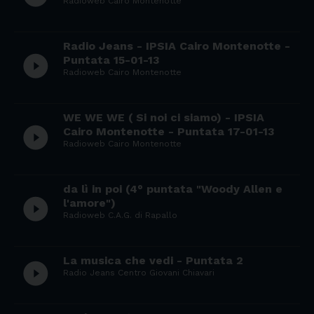
Radioweb Cairo Montenotte
Radio Jeans - IPSIA Cairo Montenotte -
play_circle_filled
Puntata 15-01-13
Radioweb Cairo Montenotte
WE WE WE ( Si noi ci siamo) - IPSIA
play_circle_filled
Cairo Montenotte - Puntata 17-01-13
Radioweb Cairo Montenotte
da lì in poi (4° puntata "Woody Allen e
play_circle_filled
l'amore")
Radioweb C.A.G. di Rapallo
La musica che vedi - Puntata 2
play_circle_filled
Radio Jeans Centro Giovani Chiavari