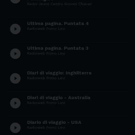
Radio Jeans Centro Giovani Chiavari
Ultima pagina. Puntata 4
play_circle_filled
Radioweb Primo Levi
Ultima pagina. Puntata 3
play_circle_filled
Radioweb Primo Levi
Diari di viaggio: Inghilterra
play_circle_filled
Radioweb Primo Levi
Diari di viaggio - Australia
play_circle_filled
Radioweb Primo Levi
Diario di viaggio - USA
play_circle_filled
Radioweb Primo Levi