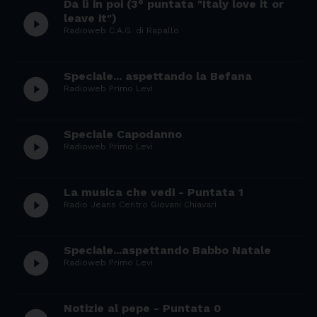
Da lì in poi (3° puntata "Italy love it or
play_circle_filled
leave it")
Radioweb C.A.G. di Rapallo
Speciale... aspettando la Befana
play_circle_filled
Radioweb Primo Levi
Speciale Capodanno
play_circle_filled
Radioweb Primo Levi
La musica che vedi - Puntata 1
play_circle_filled
Radio Jeans Centro Giovani Chiavari
Speciale...aspettando Babbo Natale
play_circle_filled
Radioweb Primo Levi
Notizie al pepe - Puntata 0