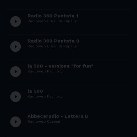
Radio 360 Puntata 1
play_circle_filled
Radioweb C.A.G. di Rapallo
Radio 360 Puntata 0
play_circle_filled
Radioweb C.A.G. di Rapallo
la 500 - versione "for fun"
play_circle_filled
Radioweb Pacinotti
la 500
play_circle_filled
Radioweb Pacinotti
Abbeceradio - Lettera D
play_circle_filled
Radioweb Cassini