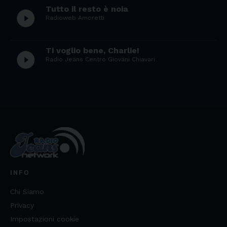
Tutto il resto è noia
play_circle_filled
Radioweb Amoretti
Ti voglio bene, Charlie!
play_circle_filled
Radio Jeans Centro Giovani Chiavari
INFO
Chi Siamo
Privacy
Impostazioni cookie