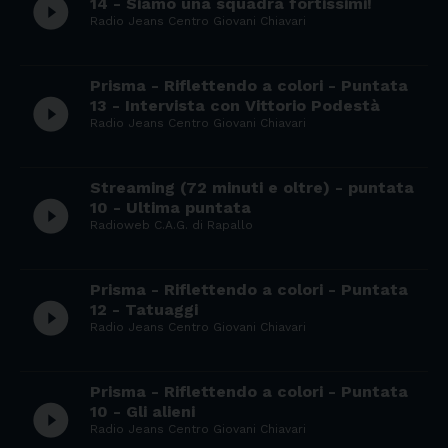
play_circle_filled
14 - Siamo una squadra fortissimi!
Radio Jeans Centro Giovani Chiavari
Prisma - Riflettendo a colori - Puntata
play_circle_filled
13 - Intervista con Vittorio Podestà
Radio Jeans Centro Giovani Chiavari
Streaming (72 minuti e oltre) - puntata
play_circle_filled
10 - Ultima puntata
Radioweb C.A.G. di Rapallo
Prisma - Riflettendo a colori - Puntata
play_circle_filled
12 - Tatuaggi
Radio Jeans Centro Giovani Chiavari
Prisma - Riflettendo a colori - Puntata
play_circle_filled
10 - Gli alieni
Radio Jeans Centro Giovani Chiavari