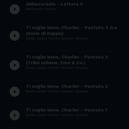
Abbeceradio - Lettera C
play_circle_filled
Radioweb Cassini
Ti voglio bene, Charlie! - Puntata 4 (Le
play_circle_filled
storie di Kappa)
Radio Jeans Centro Giovani Chiavari
Ti voglio bene, Charlie! - Puntata 3
play_circle_filled
(Tribù urbane, Emo & Co.)
Radio Jeans Centro Giovani Chiavari
Ti voglio bene, Charlie! - Puntata 2
play_circle_filled
Radio Jeans Centro Giovani Chiavari
Ti voglio bene, Charlie! - Puntata 1
play_circle_filled
Radio Jeans Centro Giovani Chiavari