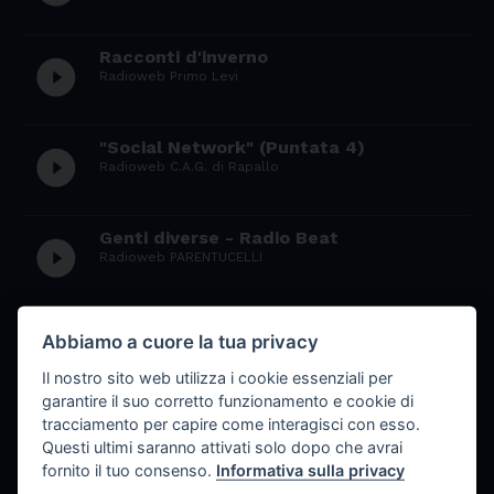
Racconti d'inverno
play_circle_filled
Radioweb Primo Levi
"Social Network" (Puntata 4)
play_circle_filled
Radioweb C.A.G. di Rapallo
Genti diverse - Radio Beat
play_circle_filled
Radioweb PARENTUCELLI
Conto alla rovescia
play_circle_filled
Abbiamo a cuore la tua privacy
Radioweb Primo Levi
Il nostro sito web utilizza i cookie essenziali per
garantire il suo corretto funzionamento e cookie di
Ultima Pagina - 5° Puntata
tracciamento per capire come interagisci con esso.
play_circle_filled
Radioweb Primo Levi
Questi ultimi saranno attivati solo dopo che avrai
fornito il tuo consenso.
Informativa sulla privacy