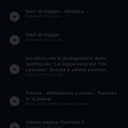
Diari di viaggio - Messico
play_circle_filled
Radioweb Primo Levi
Diari di viaggio
play_circle_filled
Radioweb Primo Levi
Incontro con le protagoniste dello
spettacolo "La leggerezza del Trio
play_circle_filled
Lescano". Quarta e ultima puntata
Radioweb Primo Levi
Prisma - Riflettendo a colori - Puntata
play_circle_filled
2: la paura
Radio Jeans Centro Giovani Chiavari
Ultima pagina. Puntata 2.
play_circle_filled
Radioweb Primo Levi