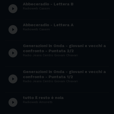
Abbeceradio - Lettera B
play_circle_filled
Radioweb Cassini
Abbeceradio - Lettera A
play_circle_filled
Radioweb Cassini
Generazioni in Onda - giovani e vecchi a
play_circle_filled
confronto - Puntata 2/2
Radio Jeans Centro Giovani Chiavari
Generazioni in Onda - giovani e vecchi a
play_circle_filled
confronto - Puntata 1/2
Radio Jeans Centro Giovani Chiavari
tutto il resto è noia
play_circle_filled
Radioweb Amoretti