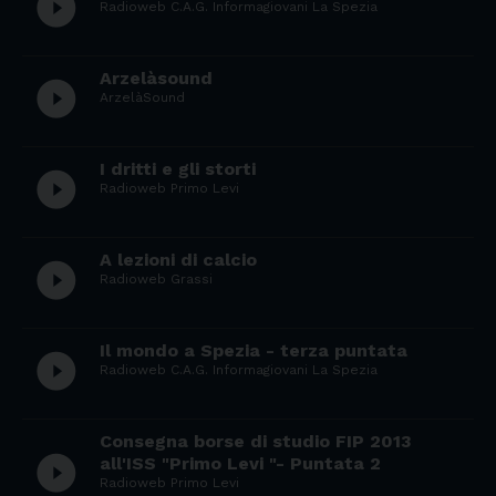
play_circle_filled
Radioweb C.A.G. Informagiovani La Spezia
Arzelàsound
play_circle_filled
ArzelàSound
I dritti e gli storti
play_circle_filled
Radioweb Primo Levi
A lezioni di calcio
play_circle_filled
Radioweb Grassi
Il mondo a Spezia - terza puntata
play_circle_filled
Radioweb C.A.G. Informagiovani La Spezia
Consegna borse di studio FIP 2013
play_circle_filled
all'ISS "Primo Levi "- Puntata 2
Radioweb Primo Levi