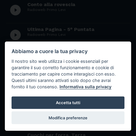
Conto alla rovescia
play_circle_filled
Radioweb Primo Levi
Ultima Pagina - 5° Puntata
play_circle_filled
Radioweb Primo Levi
Abbiamo a cuore la tua privacy
Navigare a vista
play_circle_filled
Radioweb Primo Levi
Il nostro sito web utilizza i cookie essenziali per
garantire il suo corretto funzionamento e cookie di
tracciamento per capire come interagisci con esso.
Quasi Live 2
Questi ultimi saranno attivati solo dopo che avrai
play_circle_filled
Radioweb C.A.G. di Sestri Levante
fornito il tuo consenso.
Informativa sulla privacy
Accetta tutti
Cuochi per forza. Quarta puntata.
play_circle_filled
Seconda edizione.
Radioweb Primo Levi
Modifica preferenze
Cuochi per forza. Terza