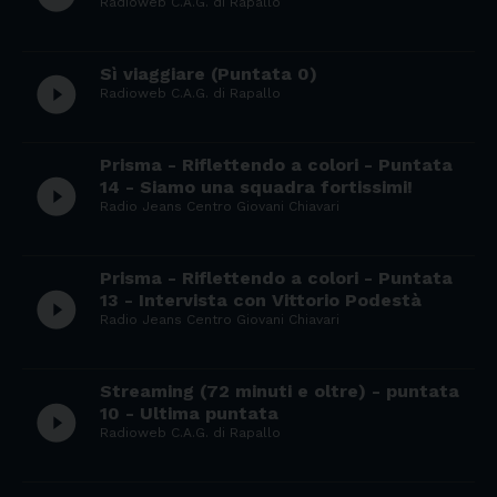
Radioweb C.A.G. di Rapallo
Sì viaggiare (Puntata 0)
play_circle_filled
Radioweb C.A.G. di Rapallo
Prisma - Riflettendo a colori - Puntata
play_circle_filled
14 - Siamo una squadra fortissimi!
Radio Jeans Centro Giovani Chiavari
Prisma - Riflettendo a colori - Puntata
play_circle_filled
13 - Intervista con Vittorio Podestà
Radio Jeans Centro Giovani Chiavari
Streaming (72 minuti e oltre) - puntata
play_circle_filled
10 - Ultima puntata
Radioweb C.A.G. di Rapallo