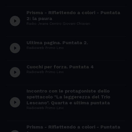
Prisma - Riflettendo a colori - Puntata
play_circle_filled
2: la paura
Radio Jeans Centro Giovani Chiavari
Ultima pagina. Puntata 2.
play_circle_filled
Radioweb Primo Levi
Cuochi per forza. Puntata 4
play_circle_filled
Radioweb Primo Levi
Incontro con le protagoniste dello
spettacolo "La leggerezza del Trio
play_circle_filled
Lescano". Quarta e ultima puntata
Radioweb Primo Levi
Prisma - Riflettendo a colori - Puntata