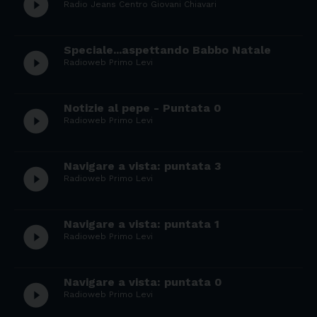
play_circle_filled
Radio Jeans Centro Giovani Chiavari
Speciale...aspettando Babbo Natale
play_circle_filled
Radioweb Primo Levi
Notizie al pepe - Puntata 0
play_circle_filled
Radioweb Primo Levi
Navigare a vista: puntata 3
play_circle_filled
Radioweb Primo Levi
Navigare a vista: puntata 1
play_circle_filled
Radioweb Primo Levi
Navigare a vista: puntata 0
play_circle_filled
Radioweb Primo Levi