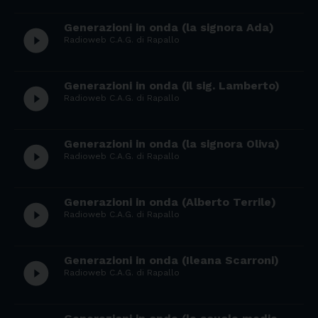
Generazioni in onda (la signora Ada)
play_circle_filled
Radioweb C.A.G. di Rapallo
Generazioni in onda (il sig. Lamberto)
play_circle_filled
Radioweb C.A.G. di Rapallo
Generazioni in onda (la signora Oliva)
play_circle_filled
Radioweb C.A.G. di Rapallo
Generazioni in onda (Alberto Terrile)
play_circle_filled
Radioweb C.A.G. di Rapallo
Generazioni in onda (Ileana Scarroni)
play_circle_filled
Radioweb C.A.G. di Rapallo