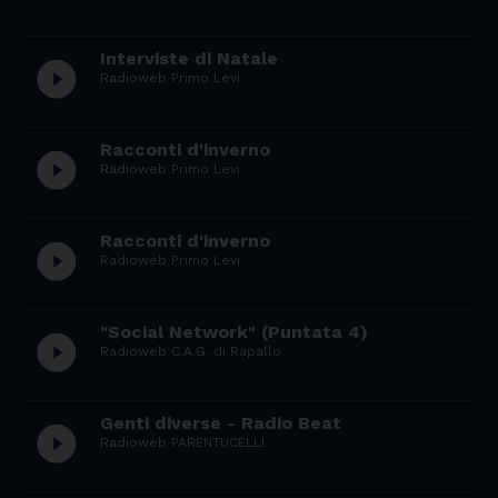
Interviste di Natale
play_circle_filled
Radioweb Primo Levi
Racconti d'inverno
play_circle_filled
Radioweb Primo Levi
Racconti d'inverno
play_circle_filled
Radioweb Primo Levi
"Social Network" (Puntata 4)
play_circle_filled
Radioweb C.A.G. di Rapallo
Genti diverse - Radio Beat
play_circle_filled
Radioweb PARENTUCELLI