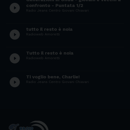
play_circle_filled
confronto - Puntata 1/2
Radio Jeans Centro Giovani Chiavari
tutto il resto è noia
play_circle_filled
Radioweb Amoretti
Tutto il resto è noia
play_circle_filled
Radioweb Amoretti
Ti voglio bene, Charlie!
play_circle_filled
Radio Jeans Centro Giovani Chiavari