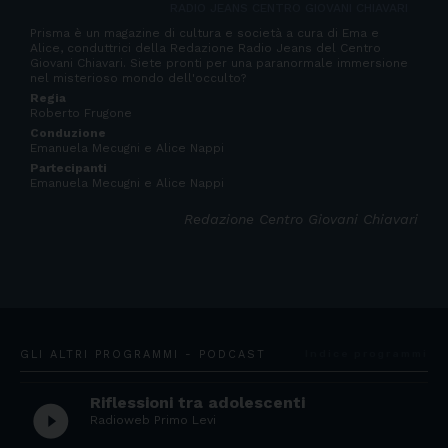
RADIO JEANS CENTRO GIOVANI CHIAVARI
Prisma è un magazine di cultura e società a cura di Ema e
Alice, conduttrici della Redazione Radio Jeans del Centro
Giovani Chiavari. Siete pronti per una paranormale immersione
nel misterioso mondo dell'occulto?
Regia
Roberto Frugone
Conduzione
Emanuela Mecugni e Alice Nappi
Partecipanti
Emanuela Mecugni e Alice Nappi
Redazione Centro Giovani Chiavari
GLI ALTRI PROGRAMMI - PODCAST
Indice programmi
Riflessioni tra adolescenti
play_circle_filled
Radioweb Primo Levi