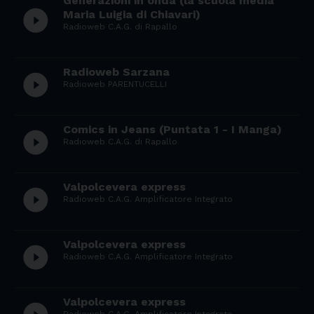
Generazioni in onda (la scuola media
play_circle_filled
Maria Luigia di Chiavari)
Radioweb C.A.G. di Rapallo
Radioweb Sarzana
play_circle_filled
Radioweb PARENTUCELLI
Comics in Jeans (Puntata 1 - I Manga)
play_circle_filled
Radioweb C.A.G. di Rapallo
Valpolcevera express
play_circle_filled
Radioweb C.A.G. Amplificatore Integrato
Valpolcevera express
play_circle_filled
Radioweb C.A.G. Amplificatore Integrato
Valpolcevera express