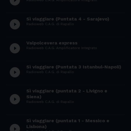
play_circle_filled
Radioweb C.A.G. Amplificatore Integrato
Sì viaggiare (Puntata 4 - Sarajevo)
play_circle_filled
Radioweb C.A.G. di Rapallo
Valpolcevera express
play_circle_filled
Radioweb C.A.G. Amplificatore Integrato
Sì viaggiare (Puntata 3 Istanbul-Napoli)
play_circle_filled
Radioweb C.A.G. di Rapallo
Sì viaggiare (puntata 2 - Livigno e
play_circle_filled
Siena)
Radioweb C.A.G. di Rapallo
Sì viaggiare (puntata 1 - Messico e
play_circle_filled
Lisbona)