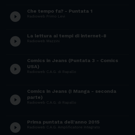
Che tempo fa? - Puntata 1
play_circle_filled
Radioweb Primo Levi
La lettura ai tempi di internet-8
play_circle_filled
Radioweb Mazzini
Comics in Jeans (Puntata 3 - Comics
play_circle_filled
USA)
Radioweb C.A.G. di Rapallo
Comics in Jeans (I Manga - seconda
play_circle_filled
parte)
Radioweb C.A.G. di Rapallo
Prima puntata dell'anno 2015
play_circle_filled
Radioweb C.A.G. Amplificatore Integrato