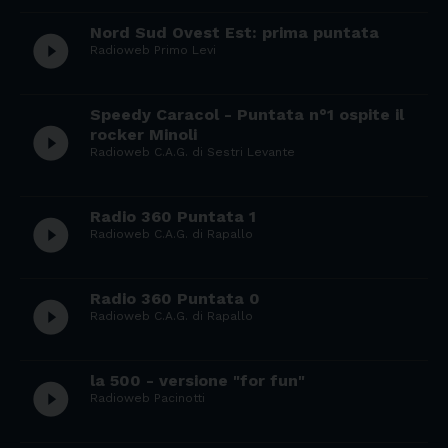
Nord Sud Ovest Est: prima puntata
play_circle_filled
Radioweb Primo Levi
Speedy Caracol - Puntata n°1 ospite il
play_circle_filled
rocker Minoli
Radioweb C.A.G. di Sestri Levante
Radio 360 Puntata 1
play_circle_filled
Radioweb C.A.G. di Rapallo
Radio 360 Puntata 0
play_circle_filled
Radioweb C.A.G. di Rapallo
la 500 - versione "for fun"
play_circle_filled
Radioweb Pacinotti