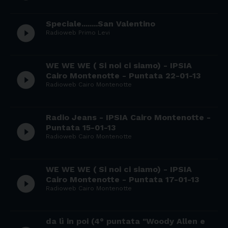
Speciale........San Valentino
play_circle_filled
Radioweb Primo Levi
WE WE WE ( Si noi ci siamo) - IPSIA
play_circle_filled
Cairo Montenotte - Puntata 22-01-13
Radioweb Cairo Montenotte
Radio Jeans - IPSIA Cairo Montenotte -
play_circle_filled
Puntata 15-01-13
Radioweb Cairo Montenotte
WE WE WE ( Si noi ci siamo) - IPSIA
play_circle_filled
Cairo Montenotte - Puntata 17-01-13
Radioweb Cairo Montenotte
da lì in poi (4° puntata "Woody Allen e