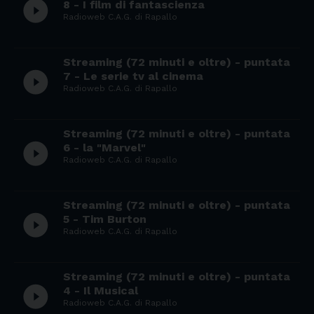
play_circle_filled
8 - I film di fantascienza
Radioweb C.A.G. di Rapallo
Streaming (72 minuti e oltre) - puntata
play_circle_filled
7 - Le serie tv al cinema
Radioweb C.A.G. di Rapallo
Streaming (72 minuti e oltre) - puntata
play_circle_filled
6 - la "Marvel"
Radioweb C.A.G. di Rapallo
Streaming (72 minuti e oltre) - puntata
play_circle_filled
5 - Tim Burton
Radioweb C.A.G. di Rapallo
Streaming (72 minuti e oltre) - puntata
play_circle_filled
4 - Il Musical
Radioweb C.A.G. di Rapallo