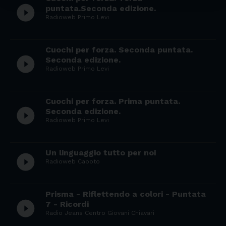
play_circle_filled
puntata.Seconda edizione.
Radioweb Primo Levi
Cuochi per forza. Seconda puntata.
play_circle_filled
Seconda edizione.
Radioweb Primo Levi
Cuochi per forza. Prima puntata.
play_circle_filled
Seconda edizione.
Radioweb Primo Levi
Un linguaggio tutto per noi
play_circle_filled
Radioweb Caboto
Prisma - Riflettendo a colori - Puntata
play_circle_filled
7 - Ricordi
Radio Jeans Centro Giovani Chiavari