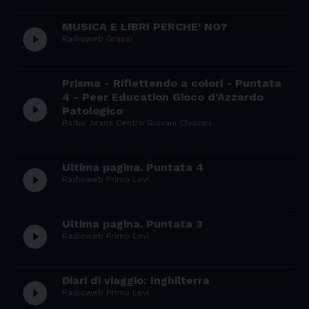
MUSICA E LIBRI PERCHE' NO?
play_circle_filled
Radioweb Grassi
Prisma - Riflettendo a colori - Puntata
4 - Peer Education Gioco d'Azzardo
play_circle_filled
Patologico
Radio Jeans Centro Giovani Chiavari
Ultima pagina. Puntata 4
play_circle_filled
Radioweb Primo Levi
Ultima pagina. Puntata 3
play_circle_filled
Radioweb Primo Levi
Diari di viaggio: Inghilterra
play_circle_filled
Radioweb Primo Levi