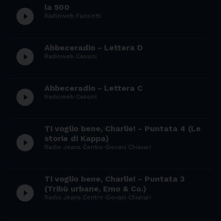
la 500
play_circle_filled
Radioweb Pacinotti
Abbeceradio - Lettera D
play_circle_filled
Radioweb Cassini
Abbeceradio - Lettera C
play_circle_filled
Radioweb Cassini
Ti voglio bene, Charlie! - Puntata 4 (Le
play_circle_filled
storie di Kappa)
Radio Jeans Centro Giovani Chiavari
Ti voglio bene, Charlie! - Puntata 3
play_circle_filled
(Tribù urbane, Emo & Co.)
Radio Jeans Centro Giovani Chiavari