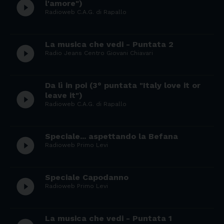
play_circle_filled
l'amore")
Radioweb C.A.G. di Rapallo
La musica che vedi - Puntata 2
play_circle_filled
Radio Jeans Centro Giovani Chiavari
Da lì in poi (3° puntata "Italy love it or
play_circle_filled
leave it")
Radioweb C.A.G. di Rapallo
Speciale... aspettando la Befana
play_circle_filled
Radioweb Primo Levi
Speciale Capodanno
play_circle_filled
Radioweb Primo Levi
La musica che vedi - Puntata 1