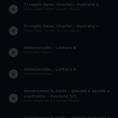
Ti voglio bene, Charlie! - Puntata 2
play_circle_filled
Radio Jeans Centro Giovani Chiavari
Ti voglio bene, Charlie! - Puntata 1
play_circle_filled
Radio Jeans Centro Giovani Chiavari
Abbeceradio - Lettera B
play_circle_filled
Radioweb Cassini
Abbeceradio - Lettera A
play_circle_filled
Radioweb Cassini
Generazioni in Onda - giovani e vecchi a
play_circle_filled
confronto - Puntata 2/2
Radio Jeans Centro Giovani Chiavari
Generazioni in Onda - giovani e vecchi a