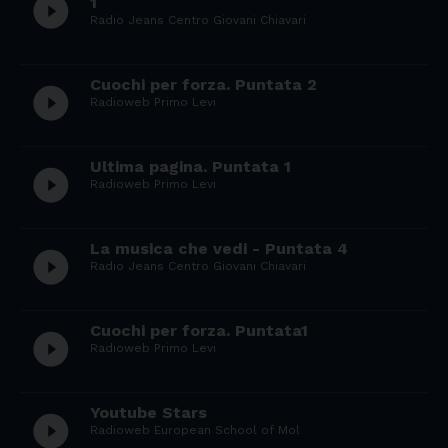
play_circle_filled
1
Radio Jeans Centro Giovani Chiavari
Cuochi per forza. Puntata 2
play_circle_filled
Radioweb Primo Levi
Ultima pagina. Puntata 1
play_circle_filled
Radioweb Primo Levi
La musica che vedi - Puntata 4
play_circle_filled
Radio Jeans Centro Giovani Chiavari
Cuochi per forza. Puntata1
play_circle_filled
Radioweb Primo Levi
Youtube Stars
play_circle_filled
Radioweb European School of Mol