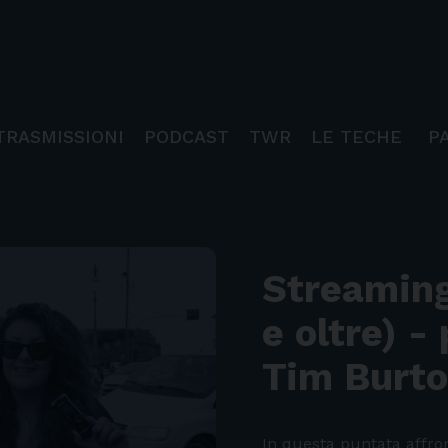
TRASMISSIONI
PODCAST
TWR
LE TECHE
P
Streaming
e oltre) -
Tim Burt
In questa puntata affro