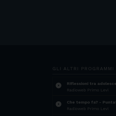
GLI ALTRI PROGRAMMI
Riflessioni tra adolesc
play_circle_filled
Radioweb Primo Levi
Che tempo fa? - Punta
play_circle_filled
Radioweb Primo Levi