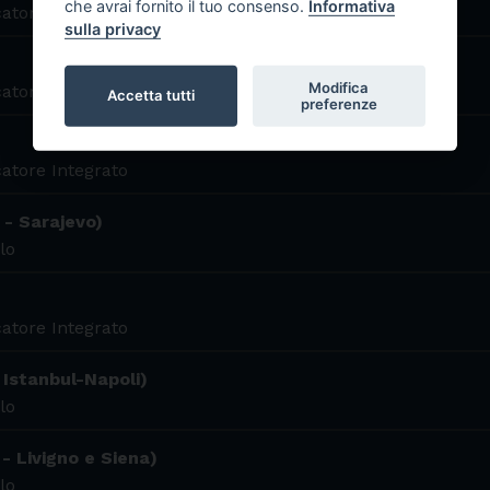
che avrai fornito il tuo consenso.
Informativa
atore Integrato
sulla privacy
Modifica
atore Integrato
Accetta tutti
preferenze
atore Integrato
 - Sarajevo)
lo
atore Integrato
 Istanbul-Napoli)
lo
 - Livigno e Siena)
lo