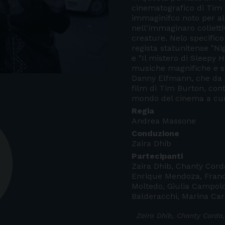
cinematografico di Tim 
immaginifco noto per al
nell'immaginaro collett
creature. Nelo specifico
regista statunitense "N
e "Il mistero di Sleepy 
musiche magnifiche e s
Danny Elfmann, che da
film di Tim Burton, cont
mondo del cinema a cur
Regia
Andrea Massone
Conduzione
Zaira Dhib
Partecipanti
Zaira Dhib, Chanty Corda
Enrique Mendoza, Franc
Moltedo, Giulia Campolo
Balderacchi, Marina Ca
Zaira Dhib, Chanty Corda,