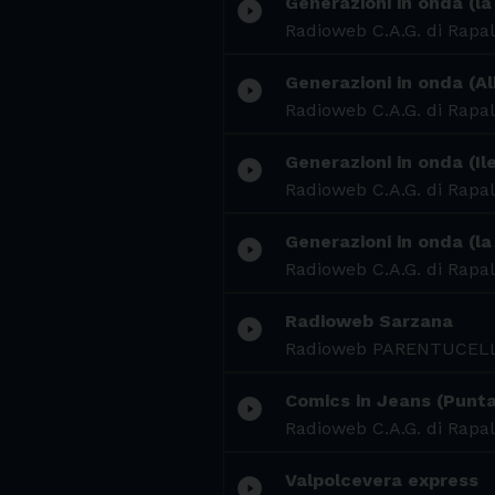
Generazioni in onda (la
play_circle_filled
Radioweb C.A.G. di Rapal
Generazioni in onda (Al
play_circle_filled
Radioweb C.A.G. di Rapal
Generazioni in onda (Il
play_circle_filled
Radioweb C.A.G. di Rapal
Generazioni in onda (la
play_circle_filled
Radioweb C.A.G. di Rapal
Radioweb Sarzana
play_circle_filled
Radioweb PARENTUCEL
Comics in Jeans (Punta
play_circle_filled
Radioweb C.A.G. di Rapal
Valpolcevera express
play_circle_filled