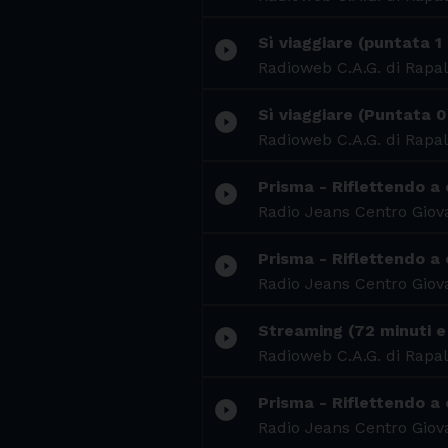
Sì viaggiare (puntata 1
play_circle_filled
Radioweb C.A.G. di Rapal
Sì viaggiare (Puntata 0
play_circle_filled
Radioweb C.A.G. di Rapal
Prisma - Riflettendo a 
play_circle_filled
Radio Jeans Centro Giova
Prisma - Riflettendo a 
play_circle_filled
Radio Jeans Centro Giova
Streaming (72 minuti e
play_circle_filled
Radioweb C.A.G. di Rapal
Prisma - Riflettendo a 
play_circle_filled
Radio Jeans Centro Giova