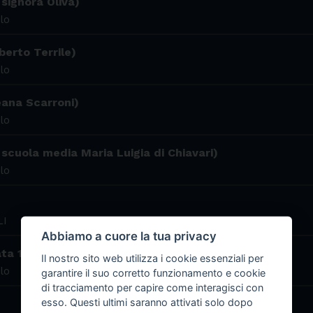
 signora Oliva)
lo
berto Terrile)
lo
eana Scarroni)
lo
 scuola media Maria Luigia di Chiavari)
lo
LI
Abbiamo a cuore la tua privacy
ta 1 - I Manga)
Il nostro sito web utilizza i cookie essenziali per
lo
garantire il suo corretto funzionamento e cookie
di tracciamento per capire come interagisci con
esso. Questi ultimi saranno attivati solo dopo