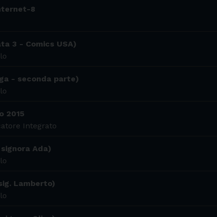
internet-8
ata 3 - Comics USA)
lo
ga - seconda parte)
lo
o 2015
atore Integrato
 signora Ada)
lo
 sig. Lamberto)
lo