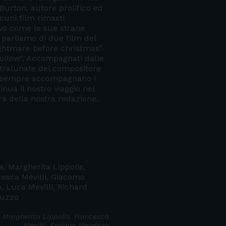
Burton, autore prolifico ed
cuni film rimasti
ivo come le sue strane
 parliamo di due film del
ightmare before christmas"
Hollow". Accompagnati dalle
tralunate del compositore
 sempre accompagnano i
inua il nostro viaggio nel
a della nostra redazione.
, Margherita Lippolis,
esca Mevilli, Giacomo
, Luca Mevilli, Richard
ruzzo
 Margherita Lippolis, Francesca
Mevilli, Enrique Mendoza