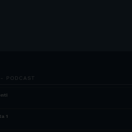
 - PODCAST
enti
ta 1