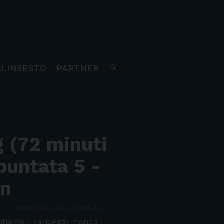
ALINSESTO
PARTNER
search
 (72 minuti
 puntata 5 -
on
RADIOWEB C.A.G. DI RAPALLO
ntiamo il variegato mondo