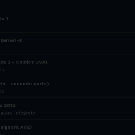
ta 1
internet-8
ata 3 - Comics USA)
lo
ga - seconda parte)
lo
o 2015
atore Integrato
 signora Ada)
lo