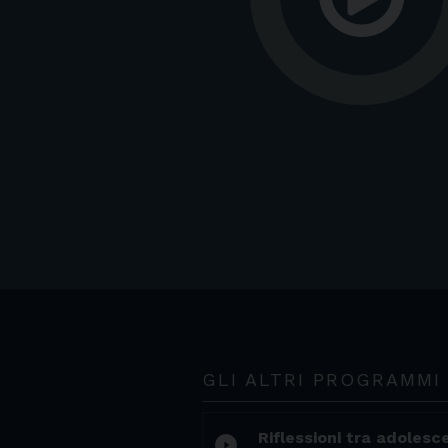
GLI ALTRI PROGRAMMI
Riflessioni tra adolesc
play_circle_filled