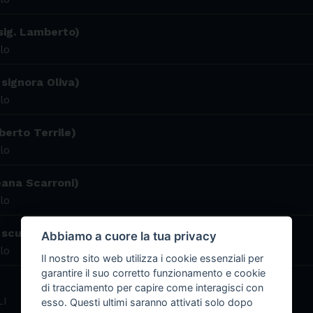
 sig. Lamberto)
lo
 signora Oliva)
lo
berto Terrile)
lo
eana Scarroni)
lo
 scuola media Maria Luigia di Chiavari)
Abbiamo a cuore la tua privacy
lo
Il nostro sito web utilizza i cookie essenziali per
garantire il suo corretto funzionamento e cookie
di tracciamento per capire come interagisci con
LI
esso. Questi ultimi saranno attivati solo dopo