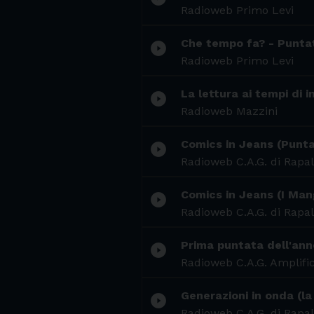
Radioweb Primo Levi
Che tempo fa? - Punta
play_circle_filled
Radioweb Primo Levi
La lettura ai tempi di 
play_circle_filled
Radioweb Mazzini
Comics in Jeans (Punt
play_circle_filled
Radioweb C.A.G. di Rapal
Comics in Jeans (I Man
play_circle_filled
Radioweb C.A.G. di Rapal
Prima puntata dell'ann
play_circle_filled
Radioweb C.A.G. Amplific
Generazioni in onda (la
play_circle_filled
Radioweb C.A.G. di Rapal