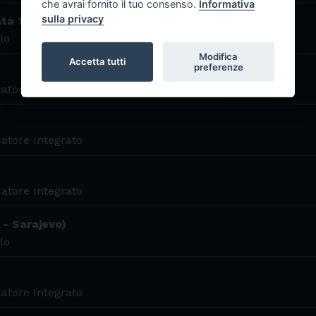
che avrai fornito il tuo consenso.
Informativa
sulla privacy
ta 1 - I Manga)
lo
Modifica
Accetta tutti
preferenze
atore Integrato
atore Integrato
atore Integrato
 - Sarajevo)
lo
atore Integrato