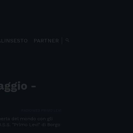
ALINSESTO
PARTNER
search
iaggio -
RADIOWEB PRIMO LEVI
operta del mondo con gli
I.S.S. "Primo Levi" di Borgo