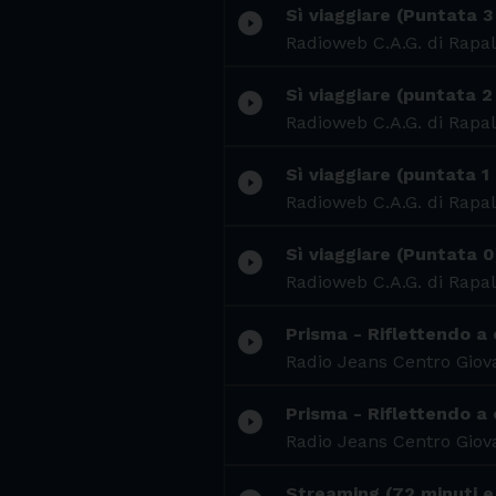
Sì viaggiare (Puntata 3
play_circle_filled
Radioweb C.A.G. di Rapal
Sì viaggiare (puntata 2
play_circle_filled
Radioweb C.A.G. di Rapal
Sì viaggiare (puntata 1
play_circle_filled
Radioweb C.A.G. di Rapal
Sì viaggiare (Puntata 0
play_circle_filled
Radioweb C.A.G. di Rapal
Prisma - Riflettendo a 
play_circle_filled
Radio Jeans Centro Giova
Prisma - Riflettendo a 
play_circle_filled
Radio Jeans Centro Giova
Streaming (72 minuti e