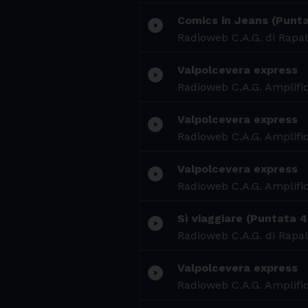
Comics in Jeans (Punta
play_circle_filled
Radioweb C.A.G. di Rapal
Valpolcevera express
play_circle_filled
Radioweb C.A.G. Amplific
Valpolcevera express
play_circle_filled
Radioweb C.A.G. Amplific
Valpolcevera express
play_circle_filled
Radioweb C.A.G. Amplific
Sì viaggiare (Puntata 4
play_circle_filled
Radioweb C.A.G. di Rapal
Valpolcevera express
play_circle_filled
Radioweb C.A.G. Amplific