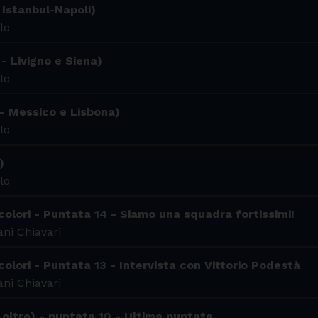
 Istanbul-Napoli)
lo
 - Livigno e Siena)
lo
 - Messico e Lisbona)
lo
)
lo
colori - Puntata 14 - Siamo una squadra fortissimi!
ni Chiavari
colori - Puntata 13 - Intervista con Vittorio Podestà
ni Chiavari
 oltre) - puntata 10 - Ultima puntata