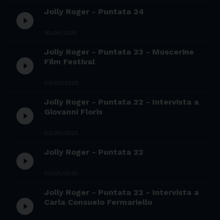
Jolly Roger - Puntata 24
play_circle_filled
16/05/2025
Jolly Roger - Puntata 23 - Moscerine
play_circle_filled
Film Festival
09/05/2025
Jolly Roger - Puntata 22 - Intervista a
play_circle_filled
Giovanni Floris
02/05/2025
Jolly Roger - Puntata 22
play_circle_filled
02/05/2025
Jolly Roger - Puntata 22 - Intervista a
play_circle_filled
Carla Consuelo Fermariello