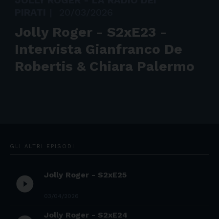
JOLLY ROGER - LA RADIO DEI
PIRATI
|
20/03/2026
Jolly Roger - S2xE23 -
Intervista Gianfranco De
Robertis & Chiara Palermo
GLI ALTRI EPISODI
Jolly Roger - S2xE25
play_circle_filled
03/04/2026
Jolly Roger - S2xE24