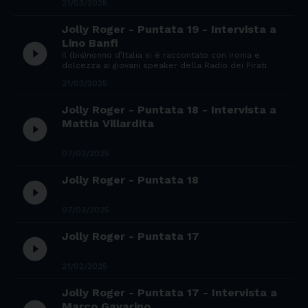
21/03/2025
Jolly Roger - Puntata 19 - Intervista a
Lino Banfi
play_circle_filled
Il (bis)nonno d’Italia si è raccontato con ironia e
dolcezza ai giovani speaker della Radio dei Pirati.
21/03/2025
Jolly Roger - Puntata 18 - Intervista a
play_circle_filled
Mattia Villardita
07/03/2025
Jolly Roger - Puntata 18
play_circle_filled
07/03/2025
Jolly Roger - Puntata 17
play_circle_filled
21/02/2025
Jolly Roger - Puntata 17 - Intervista a
Marco Gavarino