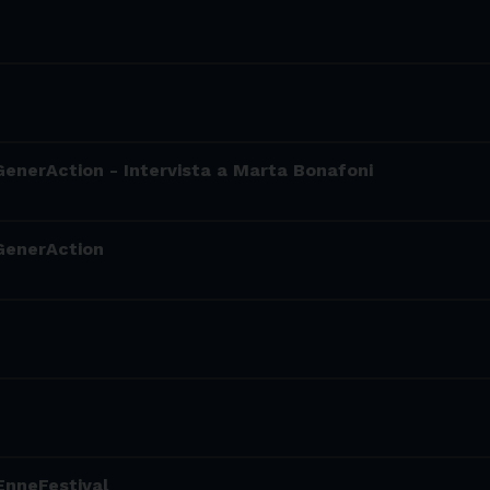
 GenerAction - Intervista a Marta Bonafoni
 GenerAction
EnneFestival