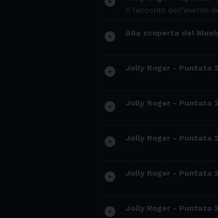
play_circle_filled
Il racconto dell'evento d
Alla scoperta del Munici
play_circle_filled
Jolly Roger - Puntata 2
play_circle_filled
Jolly Roger - Puntata 
play_circle_filled
Jolly Roger - Puntata 2
play_circle_filled
Jolly Roger - Puntata 2
play_circle_filled
Jolly Roger - Puntata 
play_circle_filled