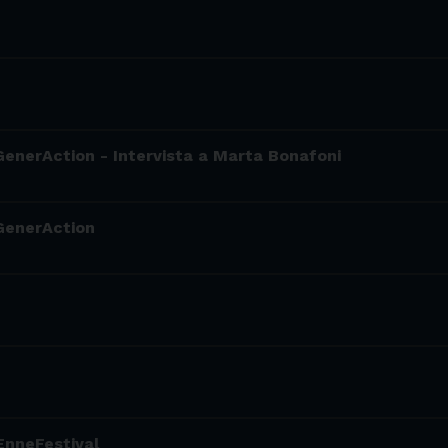
 GenerAction - Intervista a Marta Bonafoni
 GenerAction
EnneFestival