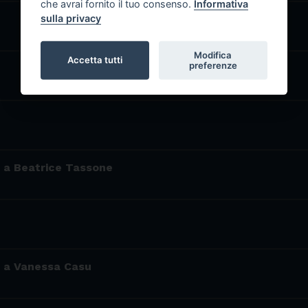
che avrai fornito il tuo consenso.
Informativa
sulla privacy
Modifica
Accetta tutti
preferenze
a a Beatrice Tassone
ta a Vanessa Casu