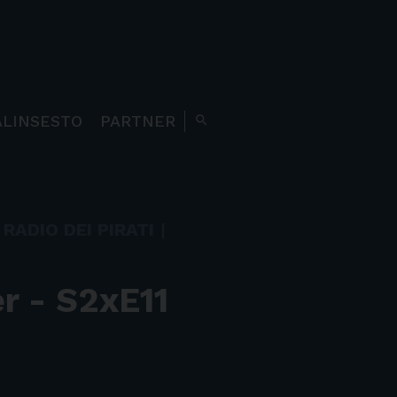
ALINSESTO
PARTNER
search
RADIO DEI PIRATI
|
er - S2xE11