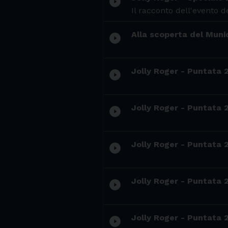
play_circle_filled
Il racconto dell'evento d
Alla scoperta del Munici
play_circle_filled
Jolly Roger - Puntata 2
play_circle_filled
Jolly Roger - Puntata 
play_circle_filled
Jolly Roger - Puntata 2
play_circle_filled
Jolly Roger - Puntata 2
play_circle_filled
Jolly Roger - Puntata 
play_circle_filled