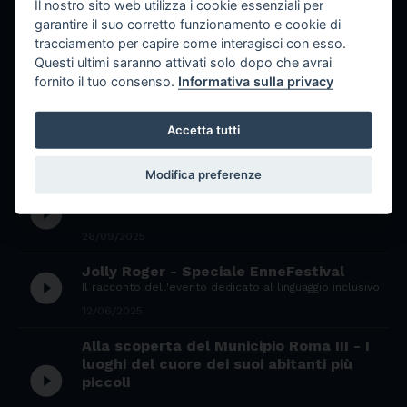
Il nostro sito web utilizza i cookie essenziali per
21/10/2025
garantire il suo corretto funzionamento e cookie di
tracciamento per capire come interagisci con esso.
Jolly Roger - speciale GenerAction
play_circle_filled
Questi ultimi saranno attivati solo dopo che avrai
fornito il tuo consenso.
Informativa sulla privacy
19/10/2025
Jolly Roger - S2xE02
play_circle_filled
Accetta tutti
17/10/2025
Modifica preferenze
Jolly Roger - S2xE01
play_circle_filled
26/09/2025
Jolly Roger - Speciale EnneFestival
play_circle_filled
Il racconto dell'evento dedicato al linguaggio inclusivo
12/06/2025
Alla scoperta del Municipio Roma III - I
luoghi del cuore dei suoi abitanti più
play_circle_filled
piccoli