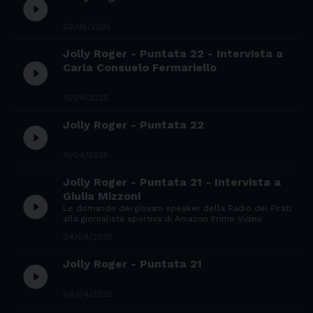
play_circle_filled
02/05/2025
Jolly Roger - Puntata 22 - Intervista a
play_circle_filled
Carla Consuelo Fermariello
11/04/2025
Jolly Roger - Puntata 22
play_circle_filled
11/04/2025
Jolly Roger - Puntata 21 - Intervista a
Giulia Mizzoni
play_circle_filled
Le domande dei giovani speaker della Radio dei Pirati
alla giornalista sportiva di Amazon Prime Video
04/04/2025
Jolly Roger - Puntata 21
play_circle_filled
04/04/2025