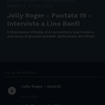
JOLLY ROGER - LA RADIO DEI
PIRATI
|
21/03/2025
Jolly Roger - Puntata 19 -
Intervista a Lino Banfi
Il (bis)nonno d’Italia si è raccontato con ironia e
dolcezza ai giovani speaker della Radio dei Pirati.
GLI ALTRI EPISODI
Jolly Roger - S2xE25
play_circle_filled
03/04/2026