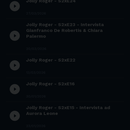
Jolly Roger - S2xE24
play_circle_filled
27/03/2026
Jolly Roger - S2xE23 - Intervista
Gianfranco De Robertis & Chiara
play_circle_filled
Palermo
20/03/2026
Jolly Roger - S2xE22
play_circle_filled
13/03/2026
Jolly Roger - S2xE16
play_circle_filled
30/01/2026
Jolly Roger - S2xE15 - Intervista ad
play_circle_filled
Aurora Leone
23/01/2026