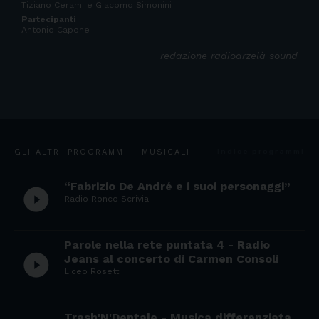
Tiziano Cerami e Giacomo Simonini
Partecipanti
Antonio Capone
redazione radioarzelà sound
GLI ALTRI PROGRAMMI - MUSICALI
Indice programmi
“Fabrizio De André e i suoi personaggi”
play_circle_filled
Radio Ronco Scrivia
Parole nella rete puntata 4 - Radio
play_circle_filled
Jeans al concerto di Carmen Consoli
Liceo Rosetti
Trash'N'Dentale - Musica differenziata