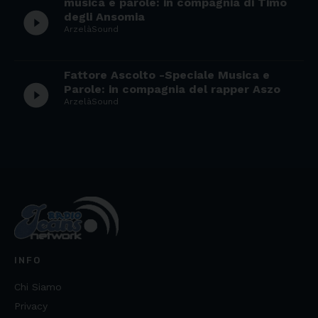
musica e parole: in compagnia di Timo
play_circle_filled
degli Ansomia
ArzelàSound
Fattore Ascolto -Speciale Musica e
play_circle_filled
Parole: in compagnia del rapper Aszo
ArzelàSound
INFO
Chi Siamo
Privacy