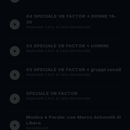
04 SPECIALE VB FACTOR + DONNE 19-
play_circle_filled
30
Radioweb C.A.G. di Cairo Montenotte
03 SPECIALE VB FACTOR + UOMINI
play_circle_filled
Radioweb C.A.G. di Cairo Montenotte
02 SPECIALE VB FACTOR + gruppi vocali
play_circle_filled
Radioweb C.A.G. di Cairo Montenotte
SPECIALE VB FACTOR
play_circle_filled
Radioweb C.A.G. di Cairo Montenotte
Musica e Parole: con Marco Antonelli di
play_circle_filled
Libera
ArzelàSound