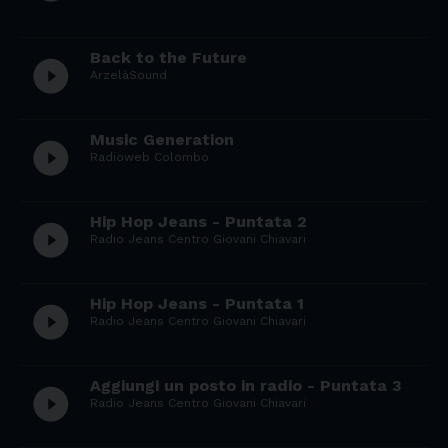
Back to the Future
play_circle_filled
ArzelàSound
Music Generation
play_circle_filled
Radioweb Colombo
Hip Hop Jeans - Puntata 2
play_circle_filled
Radio Jeans Centro Giovani Chiavari
Hip Hop Jeans - Puntata 1
play_circle_filled
Radio Jeans Centro Giovani Chiavari
Aggiungi un posto in radio - Puntata 3
play_circle_filled
Radio Jeans Centro Giovani Chiavari