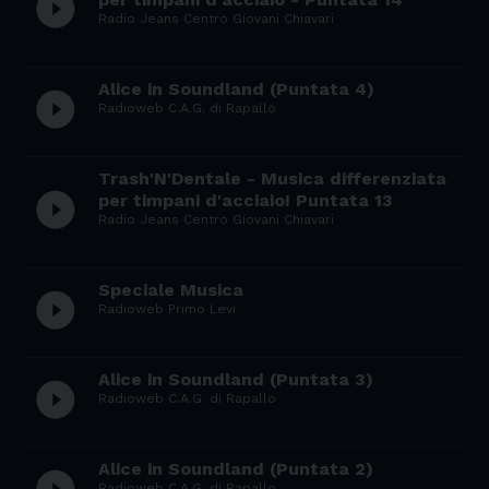
play_circle_filled
Radio Jeans Centro Giovani Chiavari
Alice in Soundland (Puntata 4)
play_circle_filled
Radioweb C.A.G. di Rapallo
Trash'N'Dentale - Musica differenziata
play_circle_filled
per timpani d'acciaio! Puntata 13
Radio Jeans Centro Giovani Chiavari
Speciale Musica
play_circle_filled
Radioweb Primo Levi
Alice in Soundland (Puntata 3)
play_circle_filled
Radioweb C.A.G. di Rapallo
Alice in Soundland (Puntata 2)
Radioweb C.A.G. di Rapallo