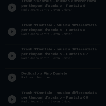
Trash'n'Dentale - Musica differenziata
play_circle_filled
per timpani d'acciaio - Puntata 9
Radio Jeans Centro Giovani Chiavari
Trash'N'Dentale - Musica differenziata
play_circle_filled
per timpani d'acciaio - Puntata 8
Radio Jeans Centro Giovani Chiavari
Trash'N'Dentale - musica differenziata
play_circle_filled
per timpani d'acciaio - Puntata 07
Radio Jeans Centro Giovani Chiavari
Dedicato a Pino Daniele
play_circle_filled
Radioweb Primo Levi
Trash'N'Dentale - musica differenziata
play_circle_filled
per timpani d'acciaio - Puntata 06
Radio Jeans Centro Giovani Chiavari