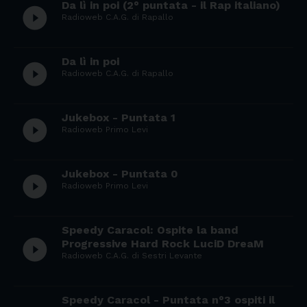
Da lì in poi (2° puntata - il Rap italiano)
play_circle_filled
Radioweb C.A.G. di Rapallo
Da lì in poi
play_circle_filled
Radioweb C.A.G. di Rapallo
Jukebox - Puntata 1
play_circle_filled
Radioweb Primo Levi
Jukebox - Puntata 0
play_circle_filled
Radioweb Primo Levi
Speedy Caracol: Ospite la band
play_circle_filled
Progressive Hard Rock LuciD DreaM
Radioweb C.A.G. di Sestri Levante
Speedy Caracol - Puntata n°3 ospiti il