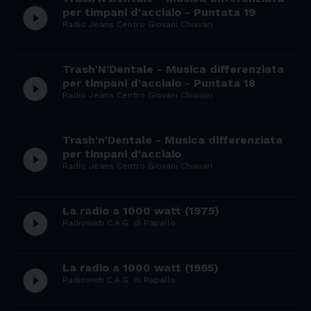
play_circle_filled
per timpani d'acciaio - Puntata 19
Radio Jeans Centro Giovani Chiavari
Trash'N'Dentale - Musica differenziata
play_circle_filled
per timpani d'acciaio - Puntata 18
Radio Jeans Centro Giovani Chiavari
Trash'n'Dentale - Musica differenziata
play_circle_filled
per timpani d'acciaio
Radio Jeans Centro Giovani Chiavari
La radio a 1000 watt (1975)
play_circle_filled
Radioweb C.A.G. di Rapallo
La radio a 1000 watt (1965)
play_circle_filled
Radioweb C.A.G. di Rapallo