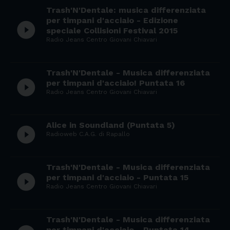
Trash'N'Dentale: musica differenziata
per timpani d'acciaio - Edizione
play_circle_filled
speciale Collisioni Festival 2015
Radio Jeans Centro Giovani Chiavari
Trash'N'Dentale - Musica differenziata
play_circle_filled
per timpani d'acciaio! Puntata 16
Radio Jeans Centro Giovani Chiavari
Alice in Soundland (Puntata 5)
play_circle_filled
Radioweb C.A.G. di Rapallo
Trash'N'Dentale - Musica differenziata
play_circle_filled
per timpani d'acciaio - Puntata 15
Radio Jeans Centro Giovani Chiavari
Trash'N'Dentale - Musica differenziata
per timpani d'acciaio - Puntata 14