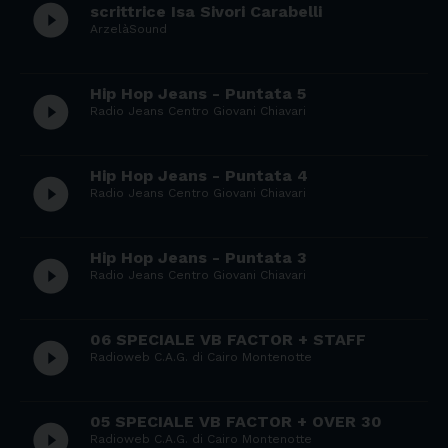
play_circle_filled
scrittrice Isa Sivori Carabelli
ArzelàSound
Hip Hop Jeans - Puntata 5
play_circle_filled
Radio Jeans Centro Giovani Chiavari
Hip Hop Jeans - Puntata 4
play_circle_filled
Radio Jeans Centro Giovani Chiavari
Hip Hop Jeans - Puntata 3
play_circle_filled
Radio Jeans Centro Giovani Chiavari
06 SPECIALE VB FACTOR + STAFF
play_circle_filled
Radioweb C.A.G. di Cairo Montenotte
05 SPECIALE VB FACTOR + OVER 30
play_circle_filled
Radioweb C.A.G. di Cairo Montenotte