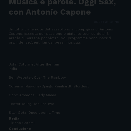
Musica e parole. Oggi Sax,
con Antonio Capone
ARZELÀSOUND
Un tuffo tra le note del sassofono in compagnia di Antonio
Capone, jazzista per passione e aiutante tecnico dell'I.S.
Arzelà di Sarzana per vivere. Nel programma sono inseriti
brani dei seguenti famosi pezzi musicali:
John Coltrane, After the rain
India
Ben Webster, Over The Rainbow
Coleman Hawkins-Django Reinhardt, Sturdust
Gene Ammons, Lady Mama
Lester Young, Tea For Two
Stan Getz, Once upon a Time
Regia
Tiziano Cerami
Conduzione