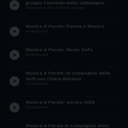
play_circle_filled
gruppo Canterini della Valbisagno
Radioweb C.A.G. di Sestri Levante
Musica & Parole: Poesia e Musica
play_circle_filled
ArzelàSound
Musica & Parole: Music Sofa
play_circle_filled
ArzelàSound
Musica & Parole: in compagnia della
play_circle_filled
dott.ssa Chiara Benassi
ArzelàSound
Musica & Parole: ancora AIDS
play_circle_filled
ArzelàSound
Musica & Parole in compagnia della