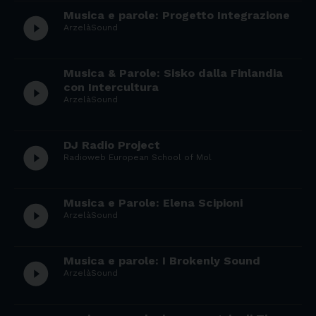
Musica e parole: Progetto Integrazione
play_circle_filled
ArzelàSound
Musica & Parole: Sisko dalla Finlandia
play_circle_filled
con Intercultura
ArzelàSound
DJ Radio Project
play_circle_filled
Radioweb European School of Mol
Musica e Parole: Elena Scipioni
play_circle_filled
ArzelàSound
Musica e parole: I Brokenly Sound
play_circle_filled
ArzelàSound