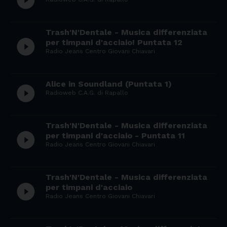
play_circle_filled
Trash'N'Dentale - Musica differenziata
play_circle_filled
per timpani d'acciaio! Puntata 12
Radio Jeans Centro Giovani Chiavari
Alice in Soundland (Puntata 1)
play_circle_filled
Radioweb C.A.G. di Rapallo
Trash'N'Dentale - Musica differenziata
play_circle_filled
per timpani d'acciaio - Puntata 11
Radio Jeans Centro Giovani Chiavari
Trash'N'Dentale - Musica differenziata
play_circle_filled
per timpani d'acciaio
Radio Jeans Centro Giovani Chiavari