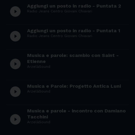
Aggiungi un posto in radio - Puntata 2
play_circle_filled
Radio Jeans Centro Giovani Chiavari
Aggiungi un posto in radio - Puntata 1
play_circle_filled
Radio Jeans Centro Giovani Chiavari
Musica e parole: scambio con Saint -
play_circle_filled
Etienne
ArzelàSound
Musica e Parole: Progetto Antica Luni
play_circle_filled
ArzelàSound
Musica e parole - incontro con Damiano
play_circle_filled
Tacchini
ArzelàSound