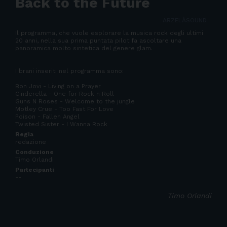
Back to the Future
ARZELÀSOUND
Il programma, che vuole esplorare la musica rock degli ultimi
20 anni, nella sua prima puntata pilot fa ascoltare una
panoramica molto sintetica del genere glam.
I brani inseriti nel programma sono:
Bon Jovi - Living on a Prayer
Cinderella - One for Rock n Roll
Guns N Roses - Welcome to the jungle
Motley Crue - Too Fast For Love
Poison - Fallen Angel
Twisted Sister - I Wanna Rock
Regia
redazione
Conduzione
Timo Orlandi
Partecipanti
--
Timo Orlandi