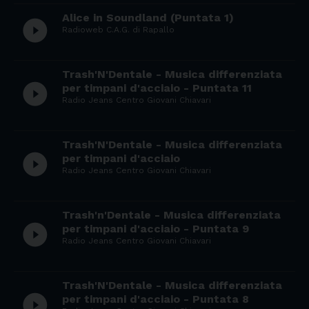
Alice in Soundland (Puntata 1)
play_circle_filled
Radioweb C.A.G. di Rapallo
Trash'N'Dentale - Musica differenziata
play_circle_filled
per timpani d'acciaio - Puntata 11
Radio Jeans Centro Giovani Chiavari
Trash'N'Dentale - Musica differenziata
play_circle_filled
per timpani d'acciaio
Radio Jeans Centro Giovani Chiavari
Trash'n'Dentale - Musica differenziata
play_circle_filled
per timpani d'acciaio - Puntata 9
Radio Jeans Centro Giovani Chiavari
Trash'N'Dentale - Musica differenziata
play_circle_filled
per timpani d'acciaio - Puntata 8