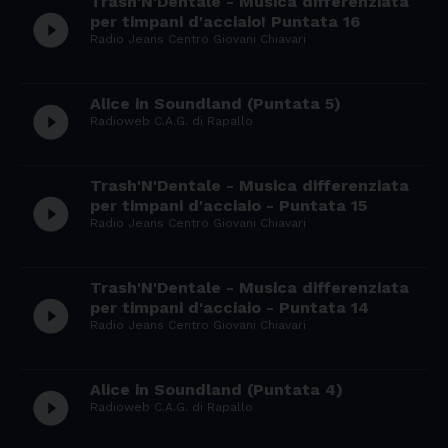
Trash'N'Dentale - Musica differenziata
play_circle_filled
per timpani d'acciaio! Puntata 16
Radio Jeans Centro Giovani Chiavari
Alice in Soundland (Puntata 5)
play_circle_filled
Radioweb C.A.G. di Rapallo
Trash'N'Dentale - Musica differenziata
play_circle_filled
per timpani d'acciaio - Puntata 15
Radio Jeans Centro Giovani Chiavari
Trash'N'Dentale - Musica differenziata
play_circle_filled
per timpani d'acciaio - Puntata 14
Radio Jeans Centro Giovani Chiavari
Alice in Soundland (Puntata 4)
play_circle_filled
Radioweb C.A.G. di Rapallo