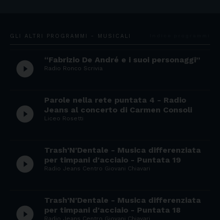
GLI ALTRI PROGRAMMI - MUSICALI
Indice programmi
“Fabrizio De André e i suoi personaggi”
play_circle_filled
Radio Ronco Scrivia
Parole nella rete puntata 4 - Radio
play_circle_filled
Jeans al concerto di Carmen Consoli
Liceo Rosetti
Trash'N'Dentale - Musica differenziata
play_circle_filled
per timpani d'acciaio - Puntata 19
Radio Jeans Centro Giovani Chiavari
Trash'N'Dentale - Musica differenziata
play_circle_filled
per timpani d'acciaio - Puntata 18
Radio Jeans Centro Giovani Chiavari