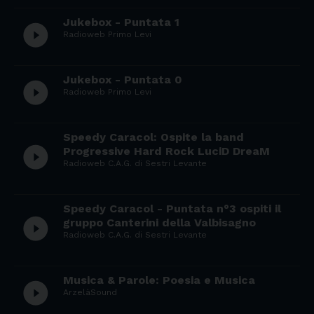
Jukebox - Puntata 1
play_circle_filled
Radioweb Primo Levi
Jukebox - Puntata 0
play_circle_filled
Radioweb Primo Levi
Speedy Caracol: Ospite la band
play_circle_filled
Progressive Hard Rock LuciD DreaM
Radioweb C.A.G. di Sestri Levante
Speedy Caracol - Puntata n°3 ospiti il
play_circle_filled
gruppo Canterini della Valbisagno
Radioweb C.A.G. di Sestri Levante
Musica & Parole: Poesia e Musica
play_circle_filled
ArzelàSound