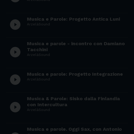
Musica e Parole: Progetto Antica Luni
play_circle_filled
ArzelàSound
Musica e parole - incontro con Damiano
play_circle_filled
Tacchini
ArzelàSound
Musica e parole: Progetto Integrazione
play_circle_filled
ArzelàSound
Musica & Parole: Sisko dalla Finlandia
play_circle_filled
con Intercultura
ArzelàSound
Musica e parole. Oggi Sax, con Antonio