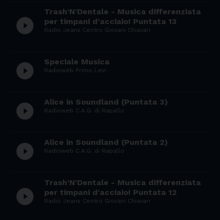
Trash'N'Dentale - Musica differenziata
play_circle_filled
per timpani d'acciaio! Puntata 13
Radio Jeans Centro Giovani Chiavari
Speciale Musica
play_circle_filled
Radioweb Primo Levi
Alice in Soundland (Puntata 3)
play_circle_filled
Radioweb C.A.G. di Rapallo
Alice in Soundland (Puntata 2)
play_circle_filled
Radioweb C.A.G. di Rapallo
Trash'N'Dentale - Musica differenziata
play_circle_filled
per timpani d'acciaio! Puntata 12
Radio Jeans Centro Giovani Chiavari