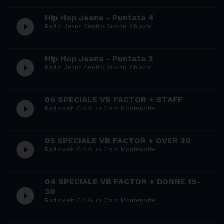
Hip Hop Jeans - Puntata 4
play_circle_filled
Radio Jeans Centro Giovani Chiavari
Hip Hop Jeans - Puntata 3
play_circle_filled
Radio Jeans Centro Giovani Chiavari
06 SPECIALE VB FACTOR + STAFF
play_circle_filled
Radioweb C.A.G. di Cairo Montenotte
05 SPECIALE VB FACTOR + OVER 30
play_circle_filled
Radioweb C.A.G. di Cairo Montenotte
04 SPECIALE VB FACTOR + DONNE 19-
play_circle_filled
30
Radioweb C.A.G. di Cairo Montenotte