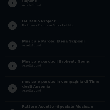
play_circle_filled
Capone
ArzelàSound
DJ Radio Project
play_circle_filled
Radioweb European School of Mol
Musica e Parole: Elena Scipioni
play_circle_filled
ArzelàSound
Musica e parole: I Brokenly Sound
play_circle_filled
ArzelàSound
musica e parole: in compagnia di Timo
play_circle_filled
degli Ansomia
ArzelàSound
Fattore Ascolto -Speciale Musica e