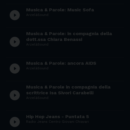
Musica & Parole: Music Sofa
play_circle_filled
ArzelàSound
Musica & Parole: in compagnia della
play_circle_filled
dott.ssa Chiara Benassi
ArzelàSound
Musica & Parole: ancora AIDS
play_circle_filled
ArzelàSound
Musica & Parole in compagnia della
play_circle_filled
scrittrice Isa Sivori Carabelli
ArzelàSound
Hip Hop Jeans - Puntata 5
play_circle_filled
Radio Jeans Centro Giovani Chiavari