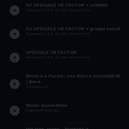
03 SPECIALE VB FACTOR + UOMINI
play_circle_filled
Radioweb C.A.G. di Cairo Montenotte
02 SPECIALE VB FACTOR + gruppi vocali
play_circle_filled
Radioweb C.A.G. di Cairo Montenotte
SPECIALE VB FACTOR
play_circle_filled
Radioweb C.A.G. di Cairo Montenotte
Musica e Parole: con Marco Antonelli di
play_circle_filled
Libera
ArzelàSound
Music Generation
play_circle_filled
Radioweb Colombo
Hip Hop Jeans - Puntata 2