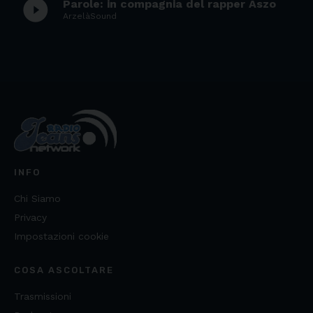
play_circle_filled
Parole: in compagnia del rapper Aszo
ArzelàSound
INFO
Chi Siamo
Privacy
Impostazioni cookie
COSA ASCOLTARE
Trasmissioni