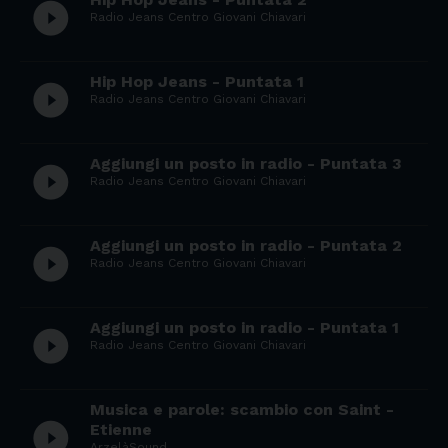
play_circle_filled
Radio Jeans Centro Giovani Chiavari
Hip Hop Jeans - Puntata 1
play_circle_filled
Radio Jeans Centro Giovani Chiavari
Aggiungi un posto in radio - Puntata 3
play_circle_filled
Radio Jeans Centro Giovani Chiavari
Aggiungi un posto in radio - Puntata 2
play_circle_filled
Radio Jeans Centro Giovani Chiavari
Aggiungi un posto in radio - Puntata 1
play_circle_filled
Radio Jeans Centro Giovani Chiavari
Musica e parole: scambio con Saint -
play_circle_filled
Etienne
ArzelàSound