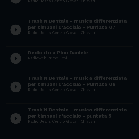
Radio Jeans Centro Giovani Chiavari
Trash'N'Dentale - musica differenziata
play_circle_filled
per timpani d'acciaio - Puntata 07
Radio Jeans Centro Giovani Chiavari
Dedicato a Pino Daniele
play_circle_filled
Radioweb Primo Levi
Trash'N'Dentale - musica differenziata
play_circle_filled
per timpani d'acciaio - Puntata 06
Radio Jeans Centro Giovani Chiavari
Trash'N'Dentale - musica differenziata
play_circle_filled
per timpani d'acciaio - puntata 5
Radio Jeans Centro Giovani Chiavari