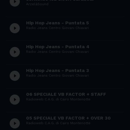
play_circle_filled
ArzelàSound
Hip Hop Jeans - Puntata 5
play_circle_filled
Radio Jeans Centro Giovani Chiavari
Hip Hop Jeans - Puntata 4
play_circle_filled
Radio Jeans Centro Giovani Chiavari
Hip Hop Jeans - Puntata 3
play_circle_filled
Radio Jeans Centro Giovani Chiavari
06 SPECIALE VB FACTOR + STAFF
play_circle_filled
Radioweb C.A.G. di Cairo Montenotte
05 SPECIALE VB FACTOR + OVER 30
play_circle_filled
Radioweb C.A.G. di Cairo Montenotte