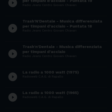
play_circle_filled
per timpani d'acciaio - Puntata 19
Radio Jeans Centro Giovani Chiavari
Trash'N'Dentale - Musica differenziata
play_circle_filled
per timpani d'acciaio - Puntata 18
Radio Jeans Centro Giovani Chiavari
Trash'n'Dentale - Musica differenziata
play_circle_filled
per timpani d'acciaio
Radio Jeans Centro Giovani Chiavari
La radio a 1000 watt (1975)
play_circle_filled
Radioweb C.A.G. di Rapallo
La radio a 1000 watt (1965)
play_circle_filled
Radioweb C.A.G. di Rapallo