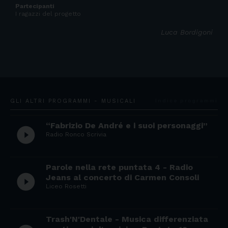
Partecipanti
I ragazzi del progetto
Luca Bordigoni
GLI ALTRI PROGRAMMI - MUSICALI
Indice programmi
“Fabrizio De André e i suoi personaggi”
play_circle_filled
Radio Ronco Scrivia
Parole nella rete puntata 4 - Radio
play_circle_filled
Jeans al concerto di Carmen Consoli
Liceo Rosetti
Trash'N'Dentale - Musica differenziata