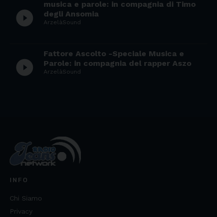
musica e parole: in compagnia di Timo
play_circle_filled
degli Ansomia
ArzelàSound
Fattore Ascolto -Speciale Musica e
play_circle_filled
Parole: in compagnia del rapper Aszo
ArzelàSound
INFO
Chi Siamo
Privacy