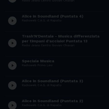
Radio Jeans Centro Giovani Chiavari
Alice in Soundland (Puntata 4)
play_circle_filled
Radioweb C.A.G. di Rapallo
Trash'N'Dentale - Musica differenziata
play_circle_filled
per timpani d'acciaio! Puntata 13
Radio Jeans Centro Giovani Chiavari
Speciale Musica
play_circle_filled
Radioweb Primo Levi
Alice in Soundland (Puntata 3)
play_circle_filled
Radioweb C.A.G. di Rapallo
Alice in Soundland (Puntata 2)
play_circle_filled
Radioweb C.A.G. di Rapallo