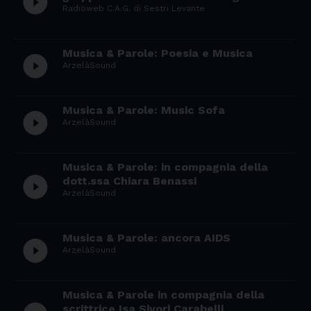
play_circle_filled
Radioweb C.A.G. di Sestri Levante
Musica & Parole: Poesia e Musica
play_circle_filled
ArzelàSound
Musica & Parole: Music Sofa
play_circle_filled
ArzelàSound
Musica & Parole: in compagnia della
play_circle_filled
dott.ssa Chiara Benassi
ArzelàSound
Musica & Parole: ancora AIDS
play_circle_filled
ArzelàSound
Musica & Parole in compagnia della
scrittrice Isa Sivori Carabelli