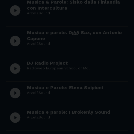
Musica & Parole: Sisko dalla Finlandia
play_circle_filled
con Intercultura
ArzelàSound
Musica e parole. Oggi Sax, con Antonio
play_circle_filled
Capone
ArzelàSound
DJ Radio Project
play_circle_filled
Radioweb European School of Mol
Musica e Parole: Elena Scipioni
play_circle_filled
ArzelàSound
Musica e parole: I Brokenly Sound
play_circle_filled
ArzelàSound