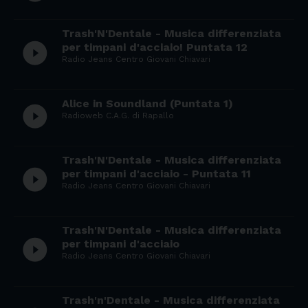
Trash'N'Dentale - Musica differenziata
play_circle_filled
per timpani d'acciaio! Puntata 12
Radio Jeans Centro Giovani Chiavari
Alice in Soundland (Puntata 1)
play_circle_filled
Radioweb C.A.G. di Rapallo
Trash'N'Dentale - Musica differenziata
play_circle_filled
per timpani d'acciaio - Puntata 11
Radio Jeans Centro Giovani Chiavari
Trash'N'Dentale - Musica differenziata
play_circle_filled
per timpani d'acciaio
Radio Jeans Centro Giovani Chiavari
Trash'n'Dentale - Musica differenziata