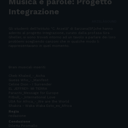
Musica e parole: Progetto
Integrazione
ARZELÀSOUND
Gli studenti dell'Istituto "C. Arzelà" di Sarzana(SP,)che hanno
aderito al progetto Integrazione, curato dalla prof.ssa Sira
Gheller, si sono trovati intorno ad un tavolo a parlare dei loro
problemi scegliendo canzoni che in qualche modo li
rappresentavano in quel momento.
Brani musicali inseriti:
Cheb Khaled_-_Aicha
Guess Who_-_Manifest
Celine Dion - I Surrender
EL JEFFREY- MI TIERRA
Parazitii_Message for Europe
Pitbull_-_International Love
USA for Africa_-_We are the World
Shakira - Waka Waka Esto_es_Africa
Regia
redazione
Conduzione
Diletta Piromallo