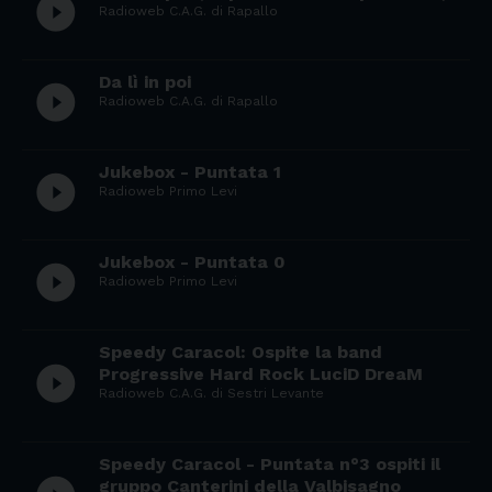
play_circle_filled
Radioweb C.A.G. di Rapallo
Da lì in poi
play_circle_filled
Radioweb C.A.G. di Rapallo
Jukebox - Puntata 1
play_circle_filled
Radioweb Primo Levi
Jukebox - Puntata 0
play_circle_filled
Radioweb Primo Levi
Speedy Caracol: Ospite la band
play_circle_filled
Progressive Hard Rock LuciD DreaM
Radioweb C.A.G. di Sestri Levante
Speedy Caracol - Puntata n°3 ospiti il
gruppo Canterini della Valbisagno