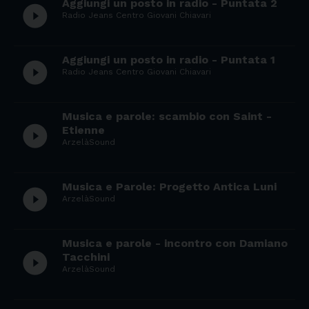
Aggiungi un posto in radio - Puntata 2
play_circle_filled
Radio Jeans Centro Giovani Chiavari
Aggiungi un posto in radio - Puntata 1
play_circle_filled
Radio Jeans Centro Giovani Chiavari
Musica e parole: scambio con Saint -
play_circle_filled
Etienne
ArzelàSound
Musica e Parole: Progetto Antica Luni
play_circle_filled
ArzelàSound
Musica e parole - incontro con Damiano
play_circle_filled
Tacchini
ArzelàSound