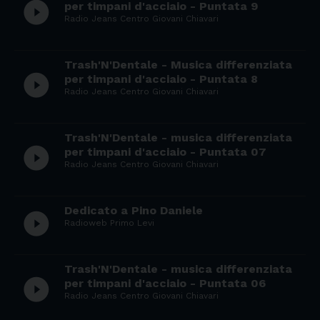
play_circle_filled
per timpani d'acciaio - Puntata 9
Radio Jeans Centro Giovani Chiavari
Trash'N'Dentale - Musica differenziata
play_circle_filled
per timpani d'acciaio - Puntata 8
Radio Jeans Centro Giovani Chiavari
Trash'N'Dentale - musica differenziata
play_circle_filled
per timpani d'acciaio - Puntata 07
Radio Jeans Centro Giovani Chiavari
Dedicato a Pino Daniele
play_circle_filled
Radioweb Primo Levi
Trash'N'Dentale - musica differenziata
play_circle_filled
per timpani d'acciaio - Puntata 06
Radio Jeans Centro Giovani Chiavari