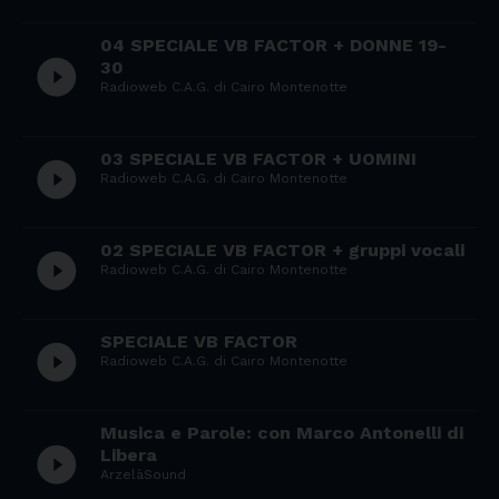
04 SPECIALE VB FACTOR + DONNE 19-
play_circle_filled
30
Radioweb C.A.G. di Cairo Montenotte
03 SPECIALE VB FACTOR + UOMINI
play_circle_filled
Radioweb C.A.G. di Cairo Montenotte
02 SPECIALE VB FACTOR + gruppi vocali
play_circle_filled
Radioweb C.A.G. di Cairo Montenotte
SPECIALE VB FACTOR
play_circle_filled
Radioweb C.A.G. di Cairo Montenotte
Musica e Parole: con Marco Antonelli di
play_circle_filled
Libera
ArzelàSound