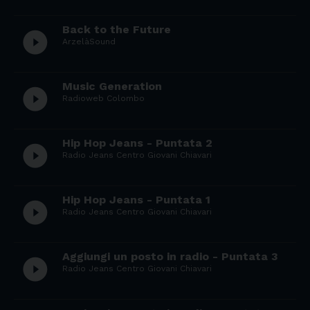
Back to the Future
play_circle_filled
ArzelàSound
Music Generation
play_circle_filled
Radioweb Colombo
Hip Hop Jeans - Puntata 2
play_circle_filled
Radio Jeans Centro Giovani Chiavari
Hip Hop Jeans - Puntata 1
play_circle_filled
Radio Jeans Centro Giovani Chiavari
Aggiungi un posto in radio - Puntata 3
play_circle_filled
Radio Jeans Centro Giovani Chiavari