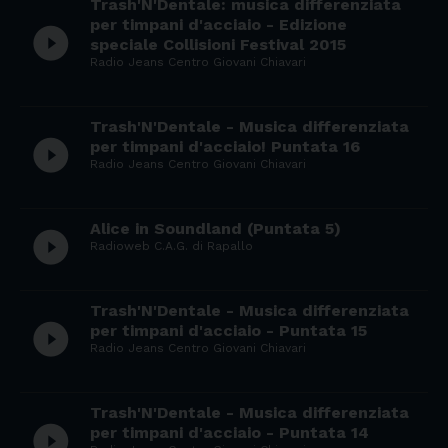
Trash'N'Dentale: musica differenziata
per timpani d'acciaio - Edizione
play_circle_filled
speciale Collisioni Festival 2015
Radio Jeans Centro Giovani Chiavari
Trash'N'Dentale - Musica differenziata
play_circle_filled
per timpani d'acciaio! Puntata 16
Radio Jeans Centro Giovani Chiavari
Alice in Soundland (Puntata 5)
play_circle_filled
Radioweb C.A.G. di Rapallo
Trash'N'Dentale - Musica differenziata
play_circle_filled
per timpani d'acciaio - Puntata 15
Radio Jeans Centro Giovani Chiavari
Trash'N'Dentale - Musica differenziata
play_circle_filled
per timpani d'acciaio - Puntata 14