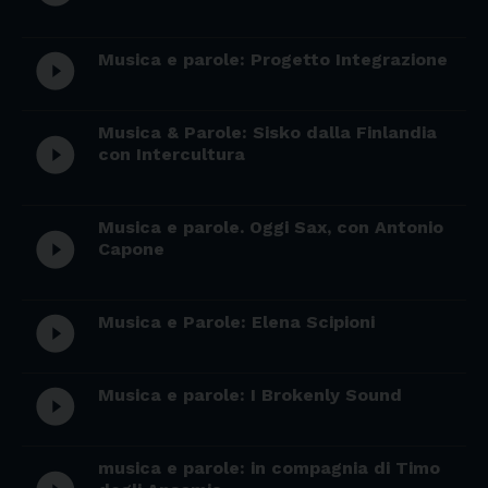
Musica e parole: Progetto Integrazione
play_circle_filled
Musica & Parole: Sisko dalla Finlandia
play_circle_filled
con Intercultura
Musica e parole. Oggi Sax, con Antonio
play_circle_filled
Capone
Musica e Parole: Elena Scipioni
play_circle_filled
Musica e parole: I Brokenly Sound
play_circle_filled
musica e parole: in compagnia di Timo