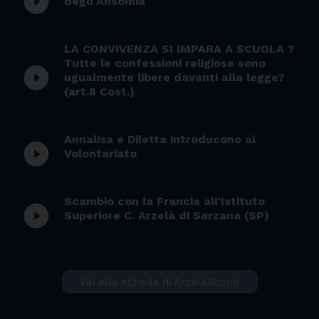
play_circle_filled
degli Ansomia
LA CONVIVENZA SI IMPARA A SCUOLA ?
Tutte le confessioni religiose sono
play_circle_filled
ugualmente libere davanti alla legge?
(art.8 Cost.)
Annalisa e Diletta introducono al
play_circle_filled
Volontariato
Scambio con la Francia all'Istituto
play_circle_filled
Superiore C. Arzelà di Sarzana (SP)
Vai alla scheda di ArzelàSound